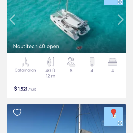
Nautitech 40 open
Catamaran
40 ft
8
4
4
12 m
$
1,521
/nuit