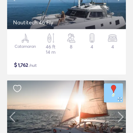
Nautitech 46 Fly
Catamaran
46 ft
8
4
4
14 m
$
1,762
/nuit