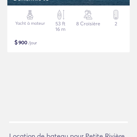
Yacht à moteur
53 ft
8 Croisière
2
16 m
$
900
/jour
Location de bateau pour Petite Rivière,