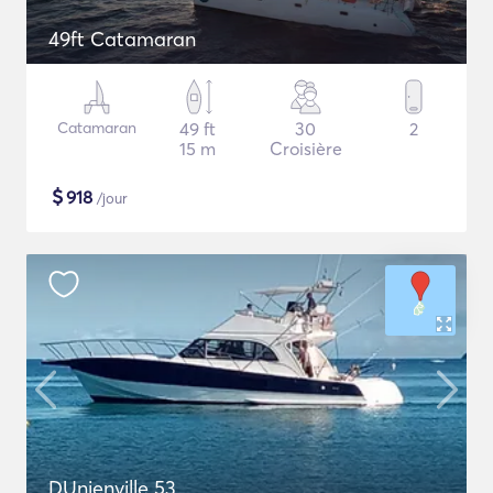
49ft Catamaran
Catamaran
49 ft
30
2
15 m
Croisière
$
918
/jour
DUnienville 53