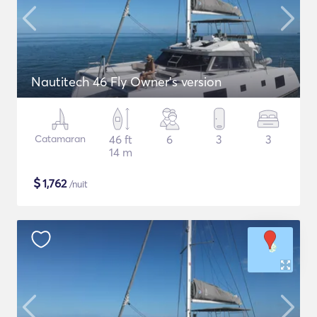
Nautitech 46 Fly Owner's version
Catamaran
46 ft
6
3
3
14 m
$
1,762
/nuit