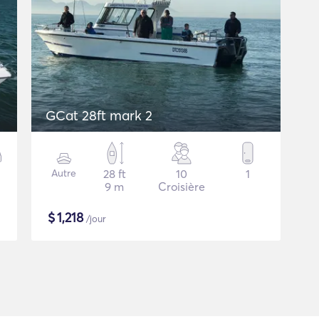
GCat 28ft mark 2
Autre
28 ft
10
1
9 m
Croisière
$
1,218
/jour