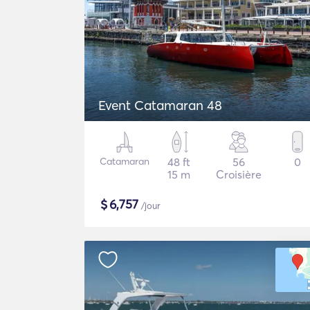
Event Catamaran 48
Catamaran
48 ft
56
0
15 m
Croisière
$
6,757
/jour