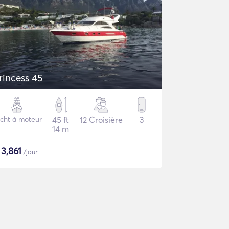
rincess 45
cht à moteur
45 ft
12 Croisière
3
14 m
$
3,861
/jour