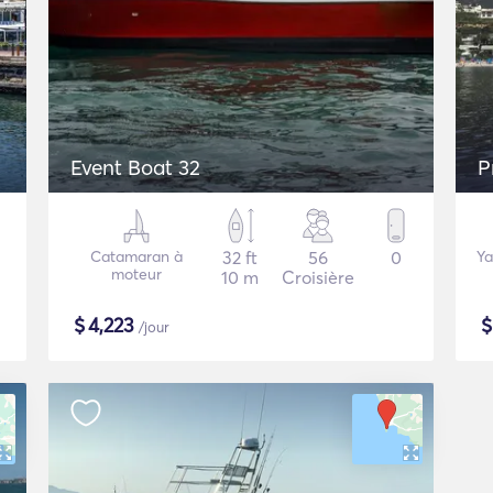
Event Boat 32
P
Catamaran à
32 ft
56
0
Ya
moteur
10 m
Croisière
$
4,223
/jour