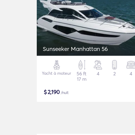
Sunseeker Manhattan 56
Yacht à moteur
56 ft
4
2
4
17 m
$
2,190
/nuit