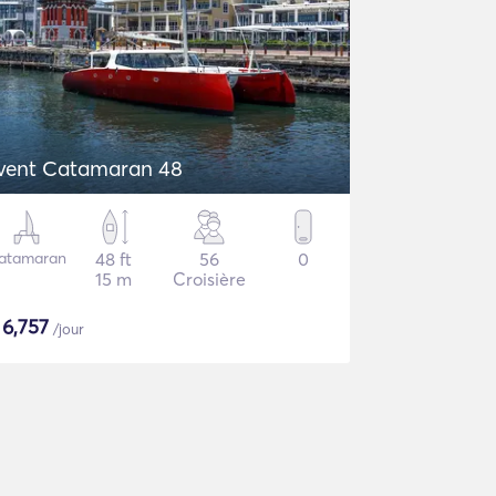
vent Catamaran 48
atamaran
48 ft
56
0
15 m
Croisière
$
6,757
/jour