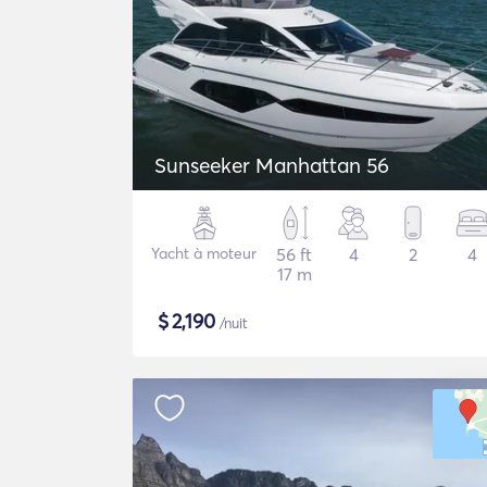
Sunseeker Manhattan 56
Yacht à moteur
56 ft
4
2
4
17 m
$
2,190
/nuit