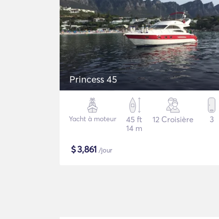
Princess 45
Yacht à moteur
45 ft
12 Croisière
3
14 m
$
3,861
/jour