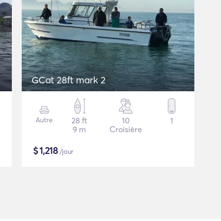
GCat 28ft mark 2
Autre
28 ft
10
1
9 m
Croisière
$
1,218
/jour