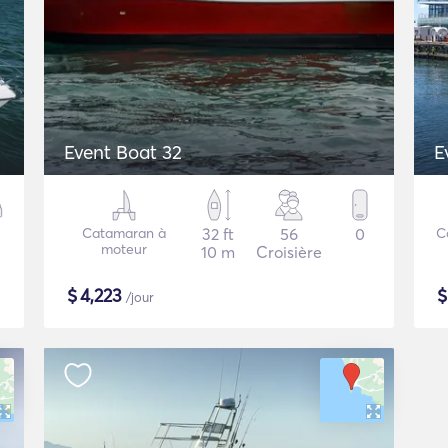
Event Boat 32
E
Catamaran à
32 ft
56
0
C
moteur
10 m
Croisière
$
4,223
/jour