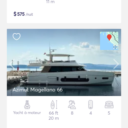
11 m
$
575
/nuit
Azimut Magellano 66
Yacht à moteur
66 ft
8
4
5
20 m