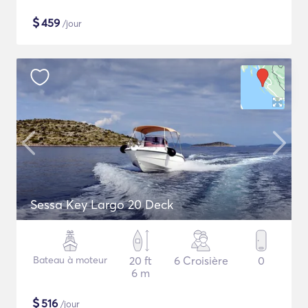
$
459
/jour
Sessa Key Largo 20 Deck
Bateau à moteur
20 ft
6 Croisière
0
6 m
$
516
/jour