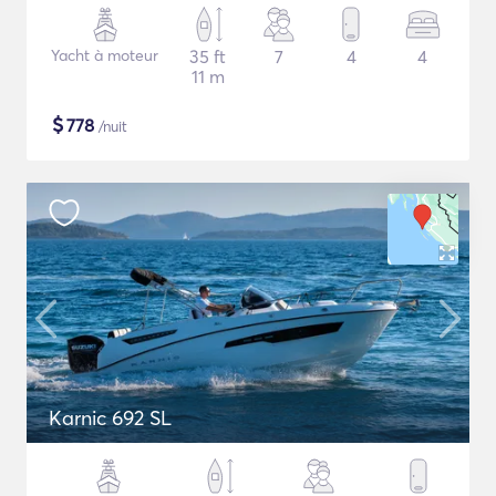
Yacht à moteur
35 ft
7
4
4
11 m
$
778
/nuit
Karnic 692 SL