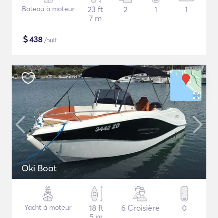
Bateau à moteur
23 ft
2
1
1
7 m
$
438
/nuit
Oki Boat
Yacht à moteur
18 ft
6 Croisière
0
5 m