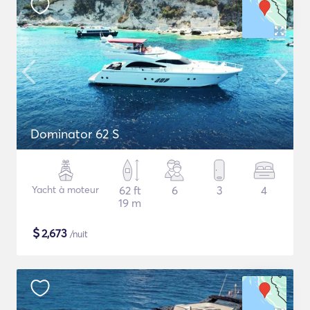
Dominator 62 S
Yacht à moteur
62 ft
6
3
4
19 m
$
2,673
/nuit