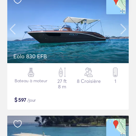
Eolo 830 EFB
Bateau à moteur
27 ft
8 Croisière
1
8 m
$
597
/jour