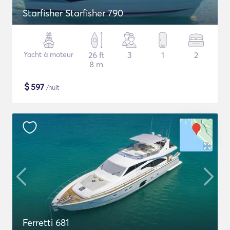
Starfisher Starfisher 790
Yacht à moteur
26 ft
3
1
2
8 m
$
597
/nuit
Ferretti 681