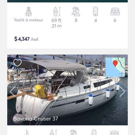
Yacht à moteur
69 ft
8
4
6
21 m
$
4,347
/nuit
Bavaria Cruiser 37