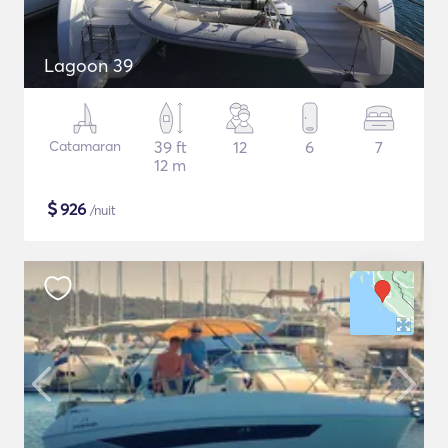
Lagoon 39
Catamaran
39 ft
12
6
7
12 m
$
926
/nuit