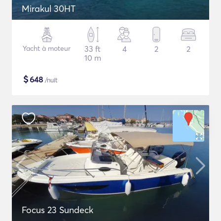
Mirakul 30HT
Yacht à moteur
33 ft
4
2
2
10 m
$
648
/nuit
Focus 23 Sundeck