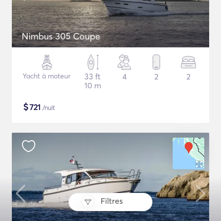
Nimbus 305 Coupe
Yacht à moteur
33 ft
4
2
2
10 m
$
721
/nuit
Filtres