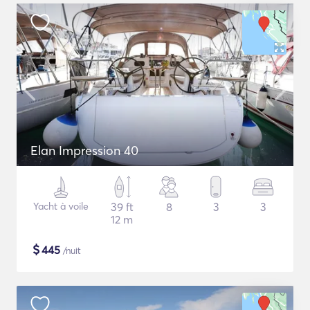
Elan Impression 40
Yacht à voile
39 ft
8
3
3
12 m
$
445
/nuit