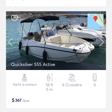
Quicksilver 555 Active
Yacht à moteur
18 ft
6 Croisière
0
5 m
$
367
/jour