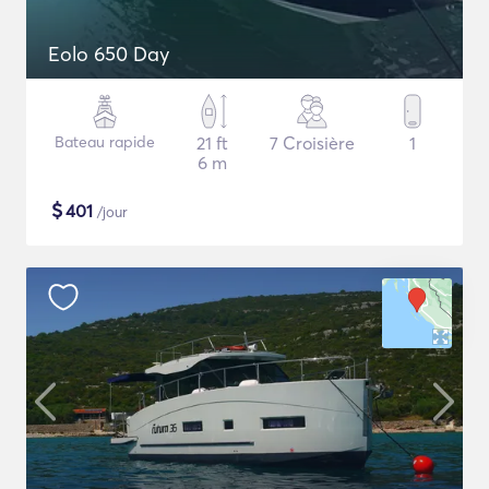
Eolo 650 Day
Bateau rapide
21 ft
7 Croisière
1
6 m
$
401
/jour