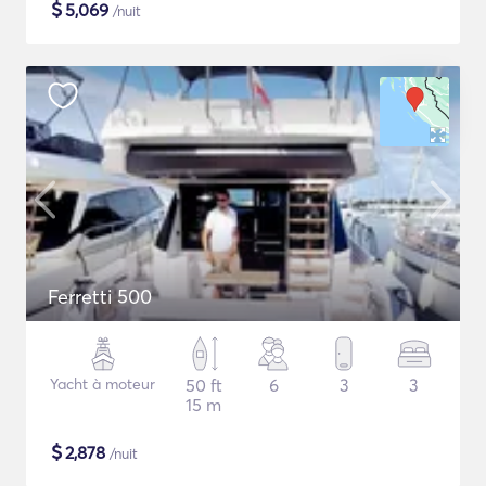
$
5,069
/nuit
Ferretti 500
Yacht à moteur
50 ft
6
3
3
15 m
$
2,878
/nuit