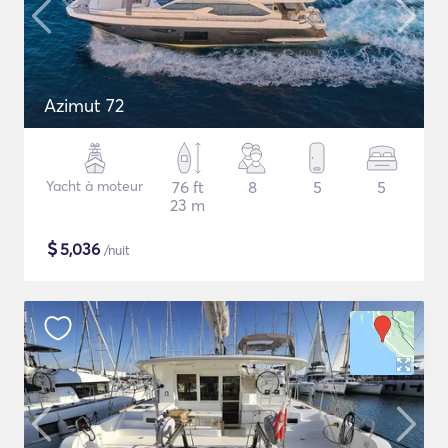
Azimut 72
Yacht à moteur
76 ft
8
5
5
23 m
$
5,036
/nuit