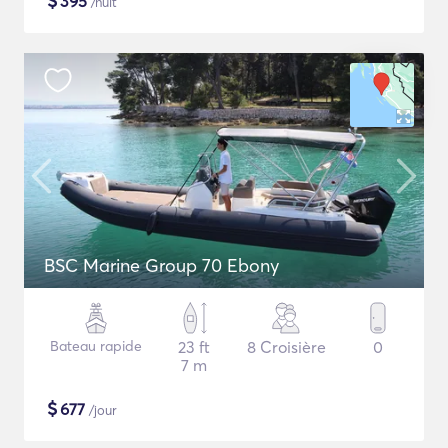
$
395
/nuit
BSC Marine Group 70 Ebony
Bateau rapide
23 ft
8 Croisière
0
7 m
$
677
/jour