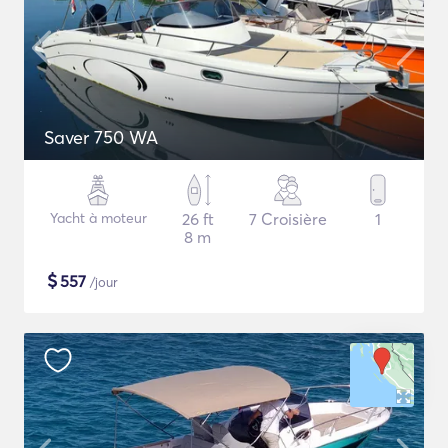
Saver 750 WA
Yacht à moteur
26 ft
7 Croisière
1
8 m
$
557
/jour