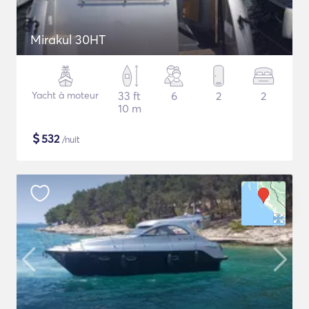
Mirakul 30HT
Yacht à moteur
33 ft
6
2
2
10 m
$
532
/nuit