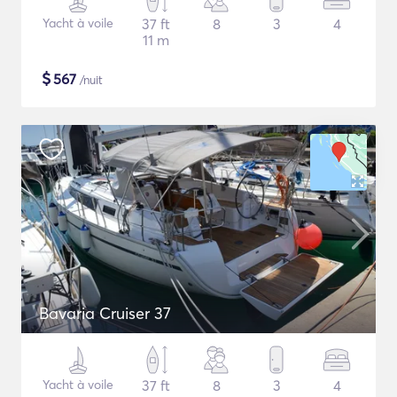
Yacht à voile
37 ft
8
3
4
11 m
$
567
/nuit
Bavaria Cruiser 37
Yacht à voile
37 ft
8
3
4