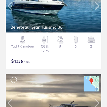
Beneteau Gran Turismo 38
Yacht à moteur
39 ft
5
2
3
12 m
$
1,236
/nuit