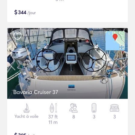
$
344
/jour
Bavaria Cruiser 37
Yacht à voile
37 ft
8
3
3
11 m