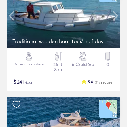
Traditional wooden boat tour/ half day
Bateau à moteur
26 ft
6 Croisière
0
8 m
$
241
5.0
/jour
(117
revues
)