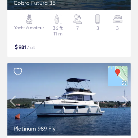
Cobra Futura 36
Yacht à moteur
36 ft
7
3
3
11 m
$
981
/nuit
Platinum 989 Fly