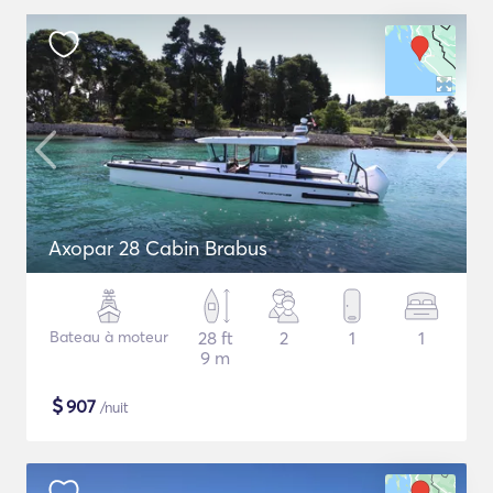
Axopar 28 Cabin Brabus
Bateau à moteur
28 ft
2
1
1
9 m
$
907
/nuit