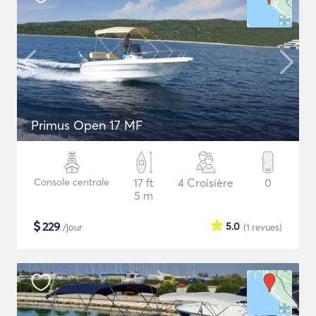
Primus Open 17 MF
Console centrale
17 ft
4 Croisière
0
5 m
$
229
5.0
/jour
(1
revues
)