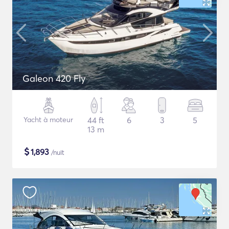
Galeon 420 Fly
Yacht à moteur
44 ft
6
3
5
13 m
$
1,893
/nuit