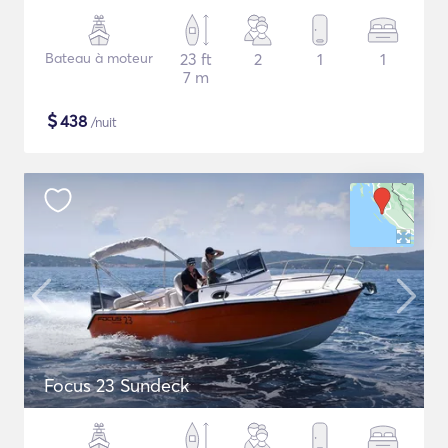
Bateau à moteur
23 ft
2
1
1
7 m
$
438
/nuit
Focus 23 Sundeck