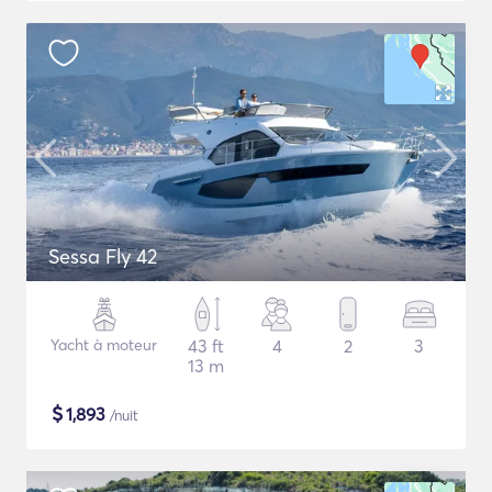
Sessa Fly 42
Yacht à moteur
43 ft
4
2
3
13 m
$
1,893
/nuit