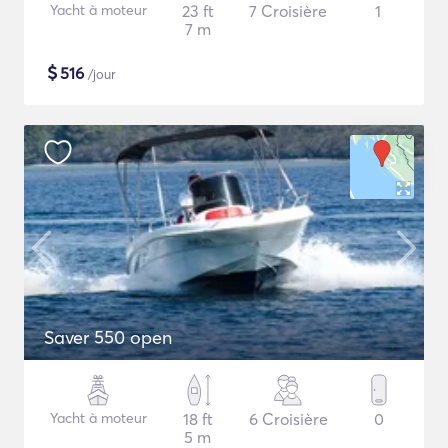
Yacht à moteur
23 ft
7 Croisière
1
7 m
$
516
/jour
Saver 550 open
Yacht à moteur
18 ft
6 Croisière
0
5 m