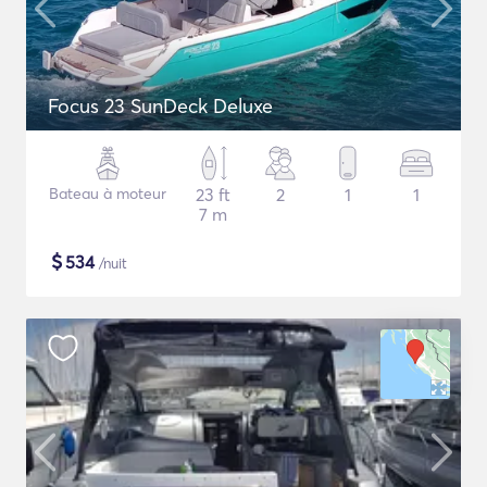
Focus 23 SunDeck Deluxe
Bateau à moteur
23 ft
2
1
1
7 m
$
534
/nuit