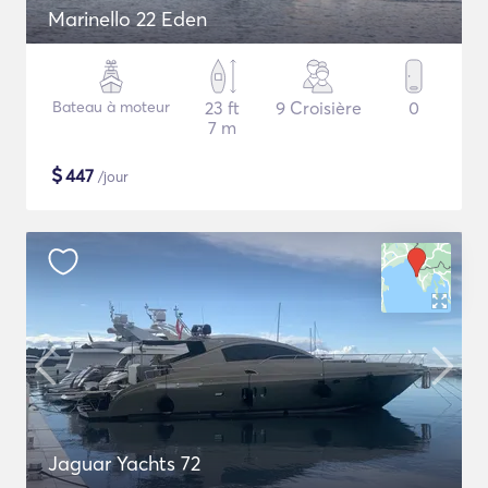
Marinello 22 Eden
Bateau à moteur
23 ft
9 Croisière
0
7 m
$
447
/jour
Jaguar Yachts 72