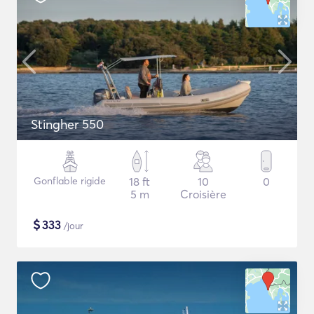
Stingher 550
Gonflable rigide
18 ft
10
0
5 m
Croisière
$
333
/jour