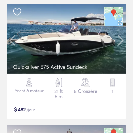
Quicksilver 675 Active Sundeck
Yacht à moteur
21 ft
8 Croisière
1
6 m
$
482
/jour