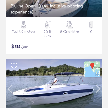
Bluline Open 19 (All-inclusive boating
experience)
Yacht à moteur
20 ft
8 Croisière
0
6 m
$
514
/jour