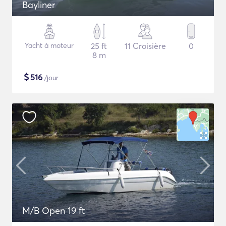
Bayliner
Yacht à moteur
25 ft
11 Croisière
0
8 m
$
516
/jour
M/B Open 19 ft