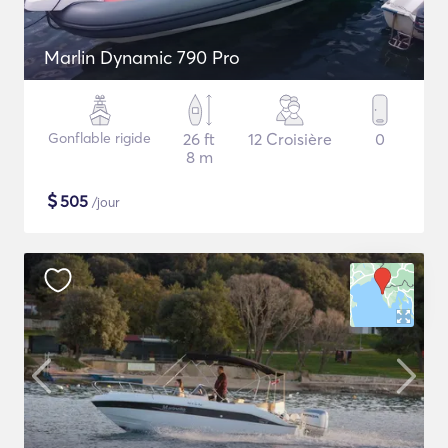
Marlin Dynamic 790 Pro
Gonflable rigide
26 ft
12 Croisière
0
8 m
$
505
/jour