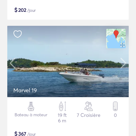
$
202
/jour
Marvel 19
Bateau à moteur
19 ft
7 Croisière
0
6 m
$
367
/jour