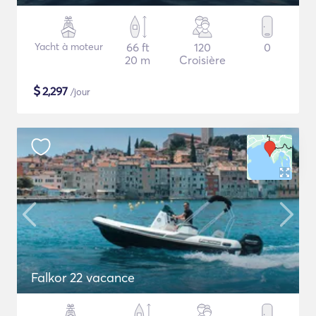
Yacht à moteur
66 ft
120
0
20 m
Croisière
$
2,297
/jour
Falkor 22 vacance