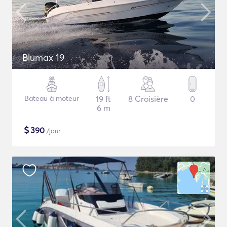
Blumax 19
Bateau à moteur
19 ft
8 Croisière
0
6 m
$
390
/jour