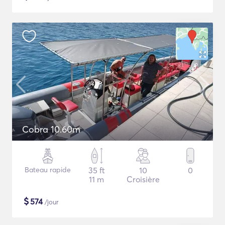
Cobra 10.60m
Bateau rapide
35 ft
10
0
11 m
Croisière
$
574
/jour