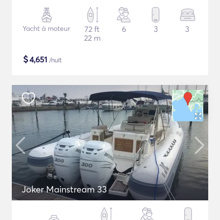
Yacht à moteur
72 ft
6
3
3
22 m
$
4,651
/nuit
Joker Mainstream 33