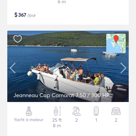
6 m
$
367
/jour
Jeanneau Cap Camarat 7.50 / 300 HP
Yacht à moteur
25 ft
2
1
2
8 m