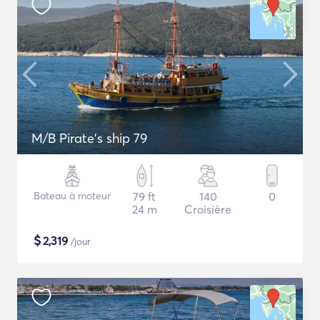
M/B Pirate's ship 79
Bateau à moteur
79 ft
140
0
24 m
Croisière
$
2,319
/jour