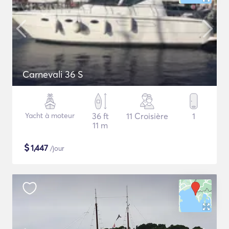
Carnevali 36 S
Yacht à moteur
36 ft
11 Croisière
1
11 m
$
1,447
/jour