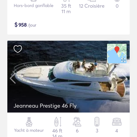
Hors-bord gonflable
35 ft
12 Croisière
0
11 m
$
958
/jour
Jeanneau Prestige 46 Fly
Yacht à moteur
46 ft
6
3
4
14 m