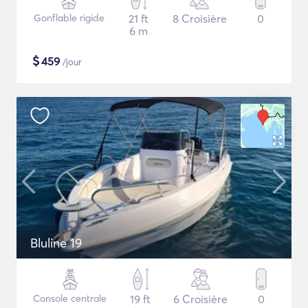
Gonflable rigide
21 ft
8 Croisière
0
6 m
$
459
/jour
Bluline 19
Console centrale
19 ft
6 Croisière
0