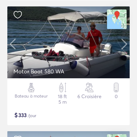
Motor Boat 580 WA
Bateau à moteur
18 ft
6 Croisière
0
5 m
$
333
/jour