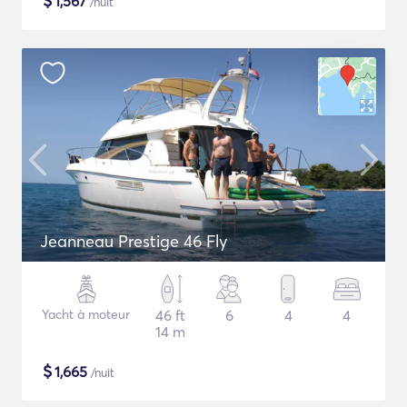
$
1,567
/nuit
Jeanneau Prestige 46 Fly
Yacht à moteur
46 ft
6
4
4
14 m
$
1,665
/nuit