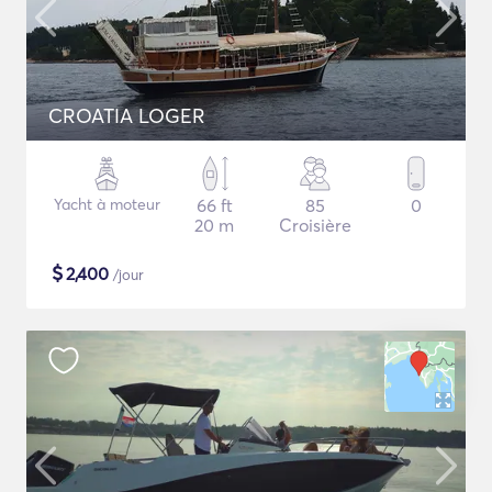
CROATIA LOGER
Yacht à moteur
66 ft
85
0
20 m
Croisière
$
2,400
/jour