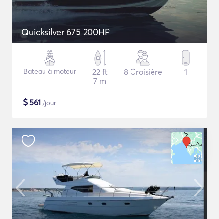
Quicksilver 675 200HP
Bateau à moteur
22 ft
8 Croisière
1
7 m
$
561
/jour