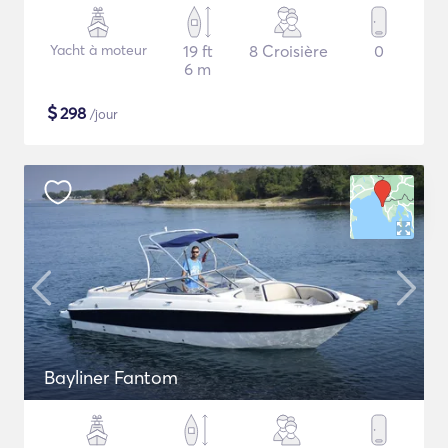
Yacht à moteur
19 ft
8 Croisière
0
6 m
$
298
/jour
Bayliner Fantom