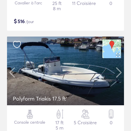
Cavalier à l'arc
25 ft
11 Croisière
0
8 m
$
516
/jour
Polyform Triakis 17.5 ft'
Console centrale
17 ft
5 Croisière
0
5 m