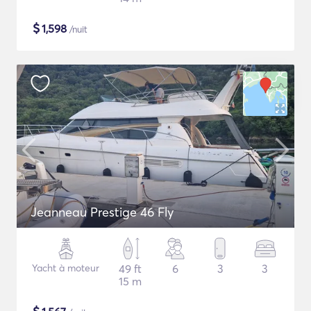
$
1,598
/nuit
Jeanneau Prestige 46 Fly
Yacht à moteur
49 ft
6
3
3
15 m