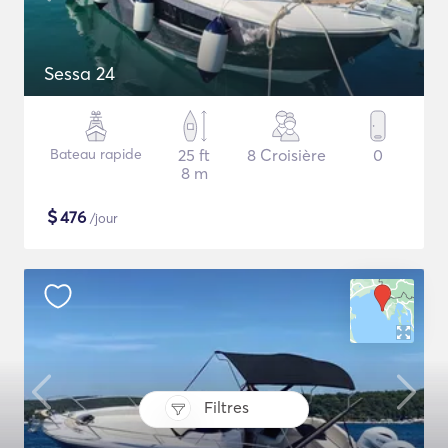
Sessa 24
Bateau rapide
25 ft
8 Croisière
0
8 m
$
476
/jour
Filtres