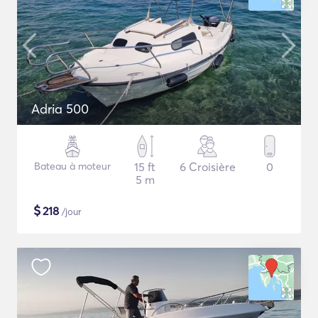
Adria 500
Bateau à moteur
15 ft
6 Croisière
0
5 m
$
218
/jour