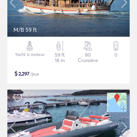
M/B 59 ft
Yacht à moteur
59 ft
80
0
18 m
Croisière
$
2,297
/jour