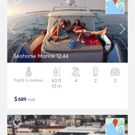
Seahorse Marine 12.44
Yacht à moteur
43 ft
4
2
2
13 m
$
689
/nuit