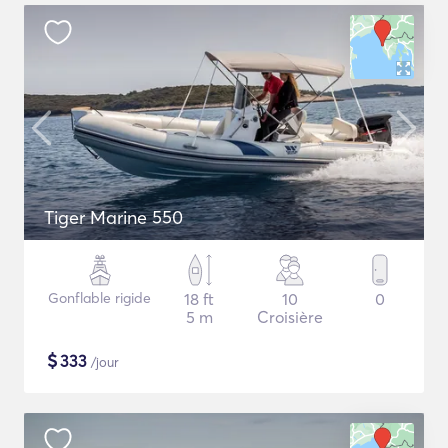
Tiger Marine 550
Gonflable rigide
18 ft
10
0
5 m
Croisière
$
333
/jour