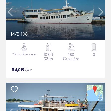
M/B 108
Yacht à moteur
108 ft
180
0
33 m
Croisière
$
4,019
/jour