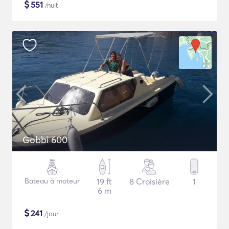
$
551
/nuit
Gobbi 600
Bateau à moteur
19 ft
8 Croisière
1
6 m
$
241
/jour