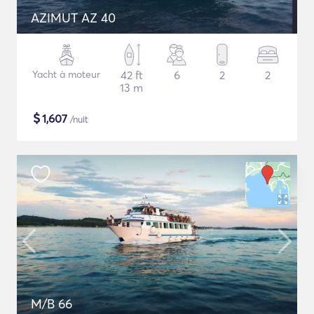
AZIMUT AZ 40
Yacht à moteur
42 ft
6
2
2
13 m
$
1,607
/nuit
M/B 66