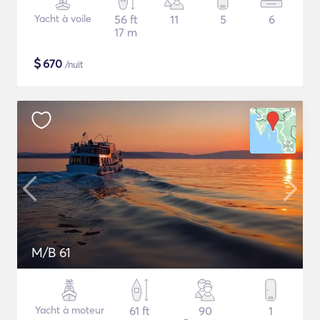
Yacht à voile
56 ft
11
5
6
17 m
$
670
/nuit
M/B 61
Yacht à moteur
61 ft
90
1