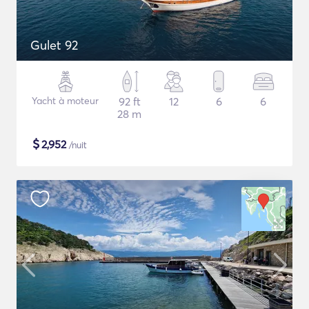
Gulet 92
Yacht à moteur
92 ft
12
6
6
28 m
$
2,952
/nuit