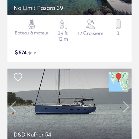
No Limit Pasara 39
Bateau à moteur
39 ft
12 Croisière
3
12 m
$
574
/jour
D&D Kufner 54