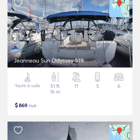
Jeanneau Sun Odyssey 519
Yacht à voile
51 ft
11
5
6
16 m
$
869
/nuit