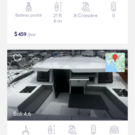
Bateau ponté
21 ft
8 Croisière
0
6 m
$
459
/jour
Bali 4.6