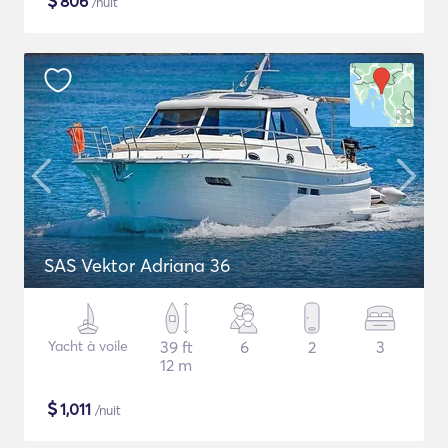
$
806
/nuit
SAS Vektor Adriana 36
Yacht à voile
39 ft
6
2
3
12 m
$
1,011
/nuit