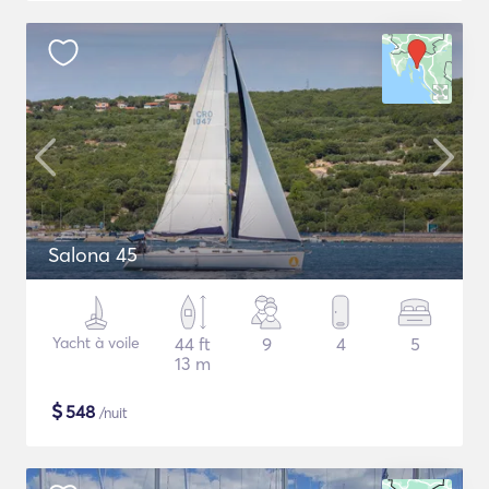
Salona 45
Yacht à voile
44 ft
9
4
5
13 m
$
548
/nuit