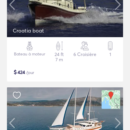
Croatia boat
Bateau à moteur
24 ft
6 Croisière
1
7 m
$
424
/jour