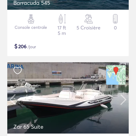
Barracuda 545
Console centrale
17 ft
5 Croisière
0
5 m
$
206
/jour
Zar 65 Suite