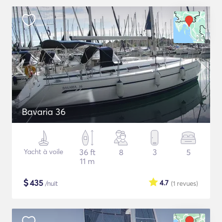
Bavaria 36
Yacht à voile
36 ft
8
3
5
11 m
$
435
4.7
/nuit
(1
revues
)