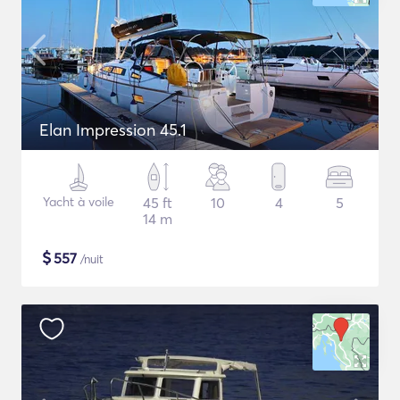
Elan Impression 45.1
Yacht à voile
45 ft
10
4
5
14 m
$
557
/nuit