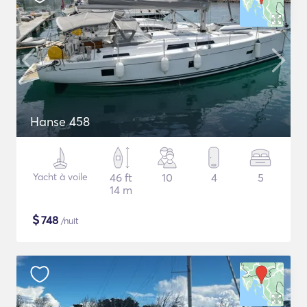
Hanse 458
Yacht à voile
46 ft
10
4
5
14 m
$
748
/nuit