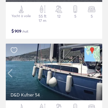
Yacht à voile
55 ft
12
5
5
17 m
$
909
/nuit
D&D Kufner 54