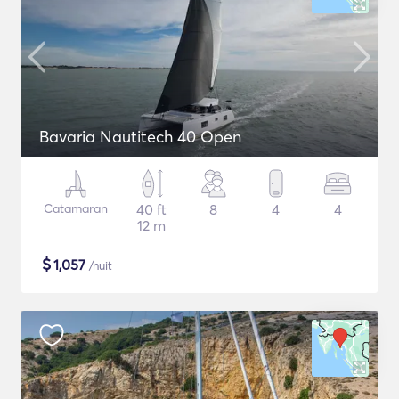
Bavaria Nautitech 40 Open
Catamaran
40 ft
8
4
4
12 m
$
1,057
/nuit