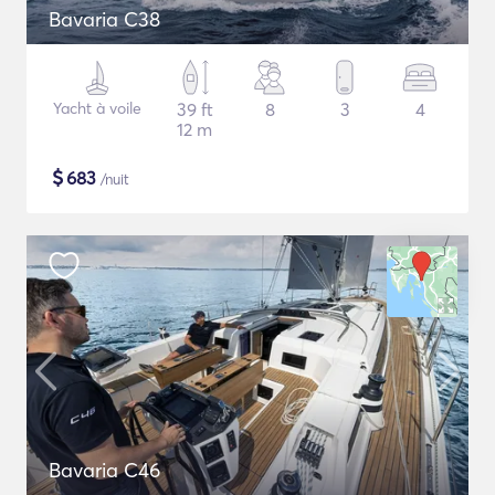
Bavaria C38
Yacht à voile
39 ft
8
3
4
12 m
$
683
/nuit
Bavaria C46