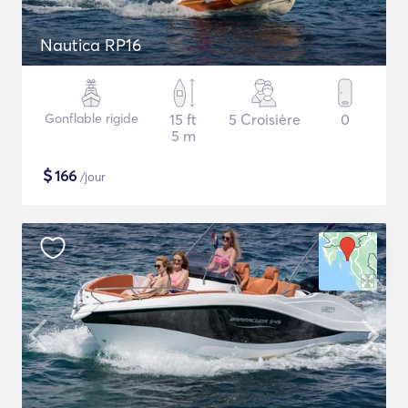
Nautica RP16
Gonflable rigide
15 ft
5 Croisière
0
5 m
$
166
/jour