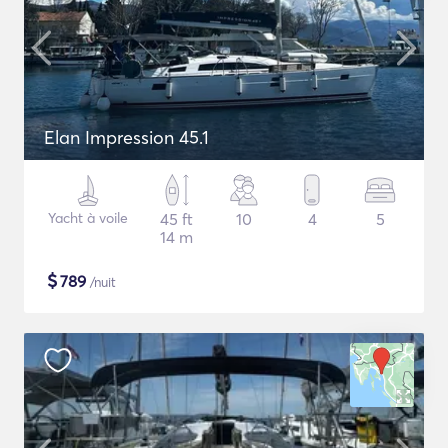
Elan Impression 45.1
Yacht à voile
45 ft
10
4
5
14 m
$
789
/nuit