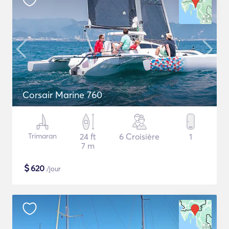
Corsair Marine 760
Trimaran
24 ft
6 Croisière
1
7 m
$
620
/jour