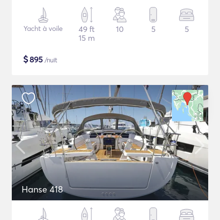
Yacht à voile
49 ft
10
5
5
15 m
$
895
/nuit
Hanse 418