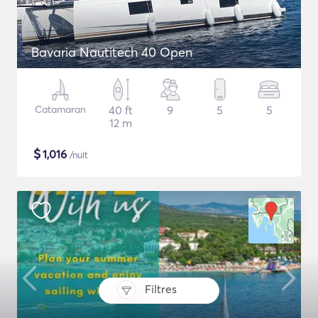
Bavaria Nautitech 40 Open
Catamaran
40 ft
9
5
5
12 m
$
1,016
/nuit
Filtres