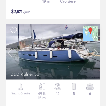
19 m
Croisière
$
2,871
/jour
D&D Kufner 50
Yacht à voile
49 ft
12
5
6
15 m