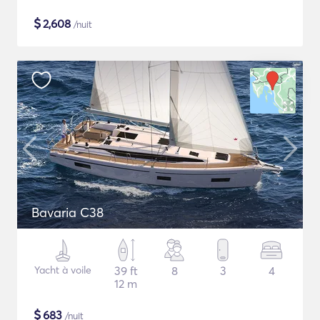
$
2,608
/nuit
Bavaria C38
Yacht à voile
39 ft
8
3
4
12 m
$
683
/nuit