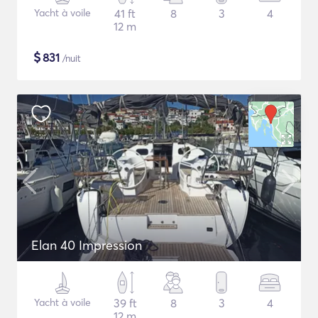
Yacht à voile
41 ft
8
3
4
12 m
$
831
/nuit
Elan 40 Impression
Yacht à voile
39 ft
8
3
4
12 m