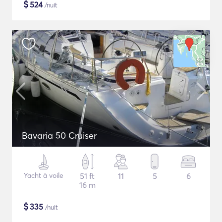
$
524
/nuit
Bavaria 50 Cruiser
Yacht à voile
51 ft
11
5
6
16 m
$
335
/nuit