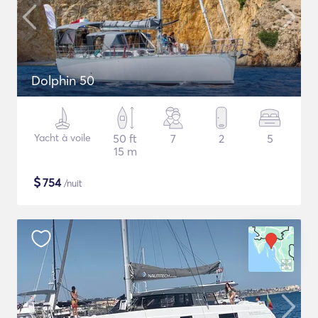
Dolphin 50
Yacht à voile
50 ft
7
2
5
15 m
$
754
/nuit