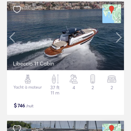
Libeccio 11 Cabin
Yacht à moteur
37 ft
4
2
2
11 m
$
746
/nuit