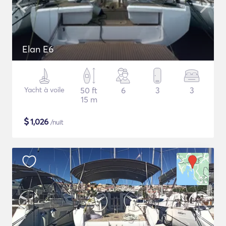
Elan E6
Yacht à voile
50 ft
6
3
3
15 m
$
1,026
/nuit