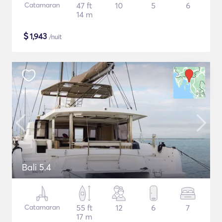
Catamaran
47 ft
10
5
6
14 m
$
1,943
/nuit
Bali 5.4
Catamaran
55 ft
12
6
7
17 m