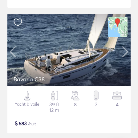
Bavaria C38
Yacht à voile
39 ft
8
3
4
12 m
$
683
/nuit