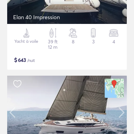
Elan 40 Impression
Yacht à voile
39 ft
8
3
4
12 m
$
643
/nuit