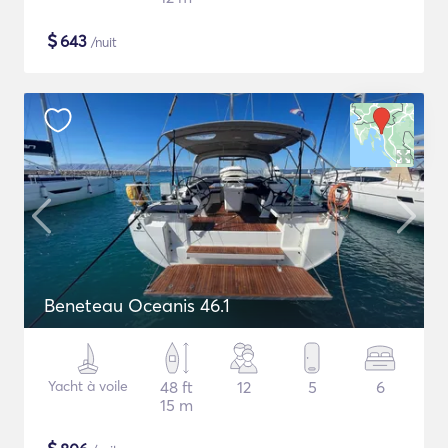
$
643
/nuit
Beneteau Oceanis 46.1
Yacht à voile
48 ft
12
5
6
15 m