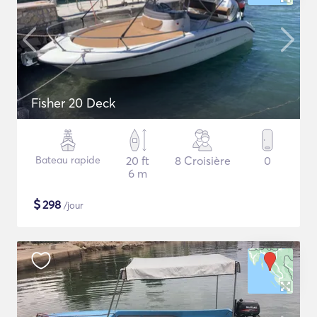
Fisher 20 Deck
Bateau rapide
20 ft
8 Croisière
0
6 m
$
298
/jour