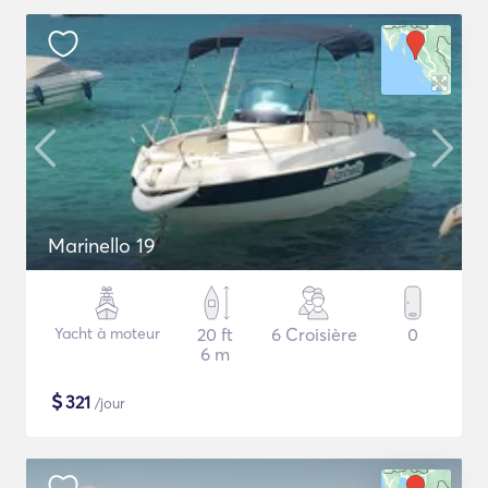
Marinello 19
Yacht à moteur
20 ft
6 Croisière
0
6 m
$
321
/jour