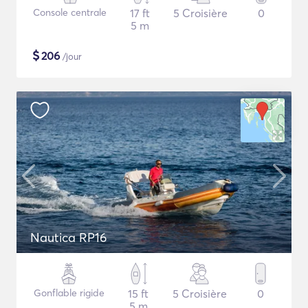
Console centrale
17 ft
5 Croisière
0
5 m
$
206
/jour
Nautica RP16
Gonflable rigide
15 ft
5 Croisière
0
5 m