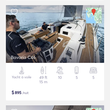
Bavaria C46
Yacht à voile
49 ft
10
5
5
15 m
$
895
/nuit