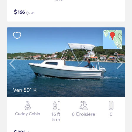
$
166
/jour
Ven 501 K
Cuddy Cabin
16 ft
6 Croisière
0
5 m