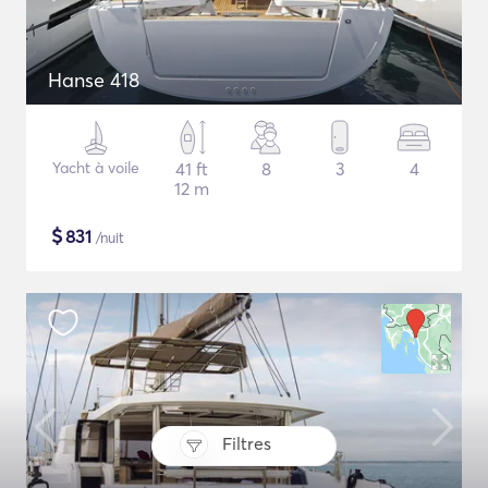
Hanse 418
Yacht à voile
41 ft
8
3
4
12 m
$
831
/nuit
Filtres