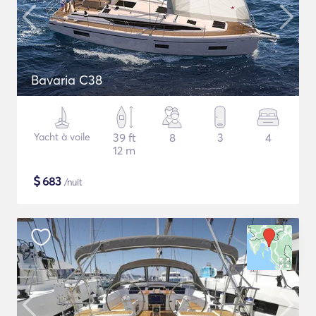
Bavaria C38
Yacht à voile
39 ft
8
3
4
12 m
$
683
/nuit