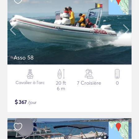
Asso 58
Cavalier à l'arc
20 ft
7 Croisière
0
6 m
$
367
/jour