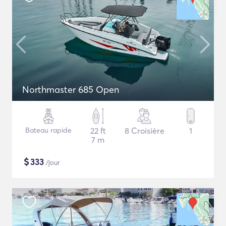
Northmaster 685 Open
Bateau rapide
22 ft
8 Croisière
1
7 m
$
333
/jour