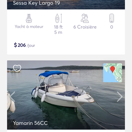
Sessa Key Largo 19
Yacht à moteur
18 ft
6 Croisière
0
5 m
$
206
/jour
Yamarin 56CC