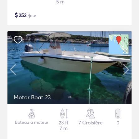
5 m
$
252
/jour
Motor Boat 23
Bateau à moteur
23 ft
7 Croisière
0
7 m