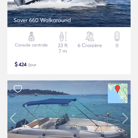
Saver 660 Walkaround
Console centrale
23 ft
6 Croisière
0
7 m
$
424
/jour