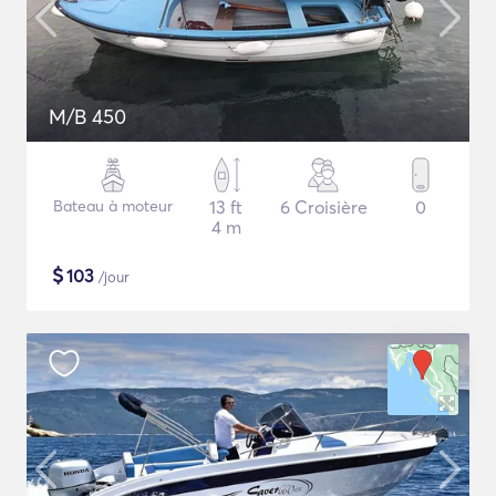
M/B 450
Bateau à moteur
13 ft
6 Croisière
0
4 m
$
103
/jour