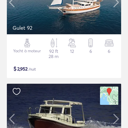
Gulet 92
Yacht à moteur
92 ft
12
6
6
28 m
$
2,952
/nuit