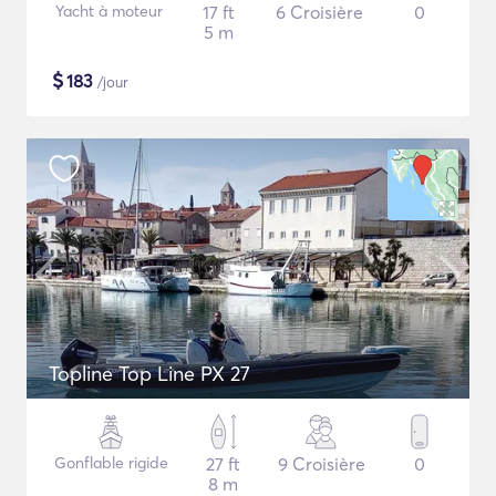
Yacht à moteur
17 ft
6 Croisière
0
5 m
$
183
/jour
Topline Top Line PX 27
Gonflable rigide
27 ft
9 Croisière
0
8 m