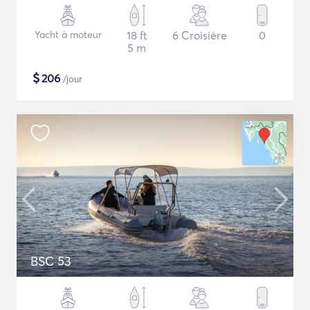
Yacht à moteur
18 ft
6 Croisière
0
5 m
$
206
/jour
BSC 53