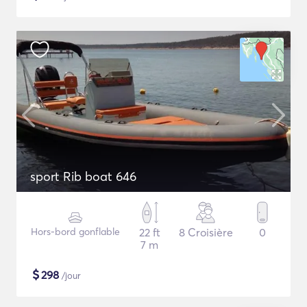
sport Rib boat 646
Hors-bord gonflable
22 ft
8 Croisière
0
7 m
$
298
/jour