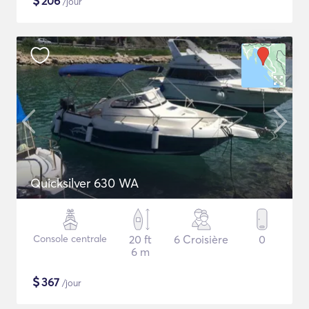
$
206
/jour
Quicksilver 630 WA
Console centrale
20 ft
6 Croisière
0
6 m
$
367
/jour