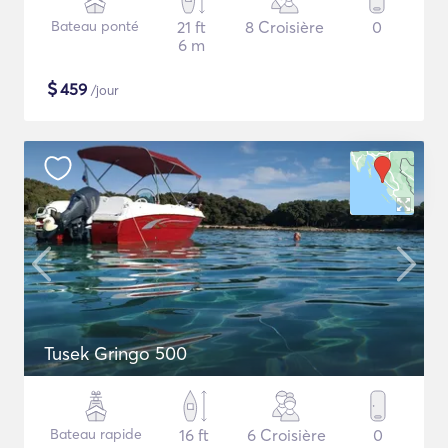
Bateau ponté
21 ft
8 Croisière
0
6 m
$
459
/jour
Tusek Gringo 500
Bateau rapide
16 ft
6 Croisière
0