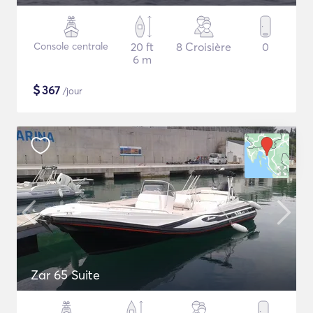
Console centrale
20 ft
8 Croisière
0
6 m
$
367
/jour
Zar 65 Suite