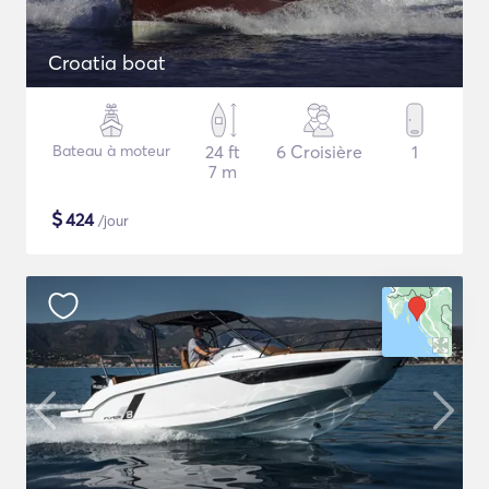
Croatia boat
Bateau à moteur
24 ft
6 Croisière
1
7 m
$
424
/jour