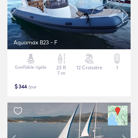
Aquamax B23 - F
Gonflable rigide
23 ft
12 Croisière
1
7 m
$
344
/jour