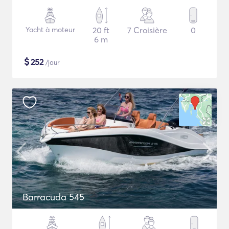
Yacht à moteur
20 ft
7 Croisière
0
6 m
$
252
/jour
Barracuda 545