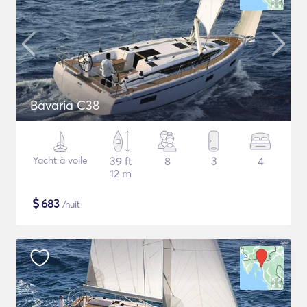
Bavaria C38
Yacht à voile
39 ft
8
3
4
12 m
$
683
/nuit