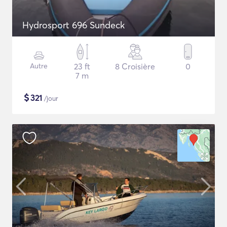
Hydrosport 696 Sundeck
Autre
23 ft
8 Croisière
0
7 m
$
321
/jour