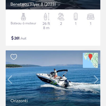
Beneteau Flyer 8 (2023)
Bateau à moteur
26 ft
2
1
1
8 m
$
261
/nuit
Orizzonti