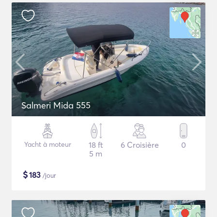
Salmeri Mida 555
Yacht à moteur
18 ft
6 Croisière
0
5 m
$
183
/jour