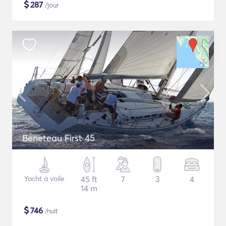
$
287
/jour
Beneteau First 45
Yacht à voile
45 ft
7
3
4
14 m
$
746
/nuit