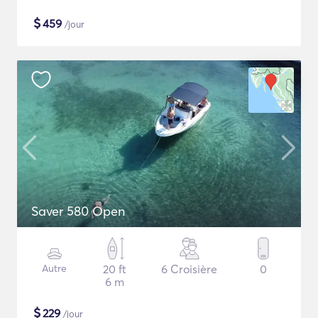
$
459
/jour
Saver 580 Open
Autre
20 ft
6 Croisière
0
6 m
$
229
/jour