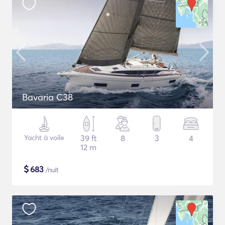
Bavaria C38
Yacht à voile
39 ft
8
3
4
12 m
$
683
/nuit