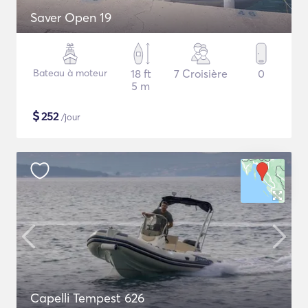
Saver Open 19
Bateau à moteur
18 ft
7 Croisière
0
5 m
$
252
/jour
Capelli Tempest 626