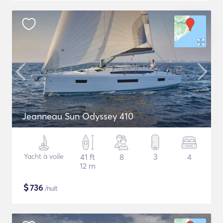
Jeanneau Sun Odyssey 410
Yacht à voile
41 ft
8
3
4
12 m
$
736
/nuit