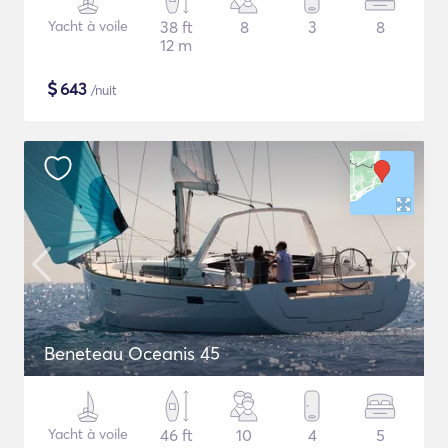
Yacht à voile
38 ft
8
3
8
12 m
$
643
/nuit
Beneteau Oceanis 45
Yacht à voile
46 ft
10
4
5