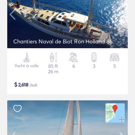
Chantiers Naval de Biot Ron Holland 86
Yacht à voile
85 ft
6
3
5
26 m
$
2,618
/nuit