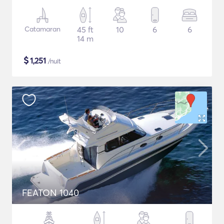
Catamaran
45 ft
10
6
6
14 m
$
1,251
/nuit
FEATON 1040