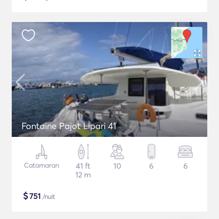
Fontaine Pajot Lipari 41
Catamaran
41 ft
10
6
6
12 m
$
751
/nuit