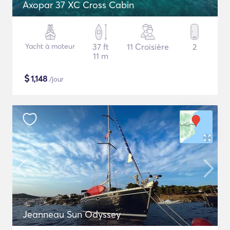
Axopar 37 XC Cross Cabin
Yacht à moteur
37 ft
11 Croisière
2
11 m
$
1,148
/jour
Jeanneau Sun Odyssey