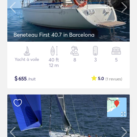
Beneteau First 40.7 in Barcelona
Yacht à voile
40 ft
8
3
5
12 m
$
655
5.0
/nuit
(1
revues
)