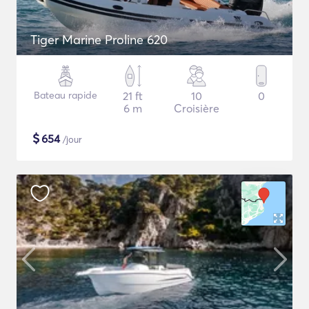
Tiger Marine Proline 620
Bateau rapide
21 ft
10
0
6 m
Croisière
$
654
/jour