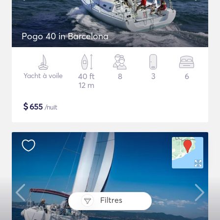
Pogo 40 in Barcelona
Yacht à voile
40 ft
8
3
6
12 m
$
655
/nuit
Filtres