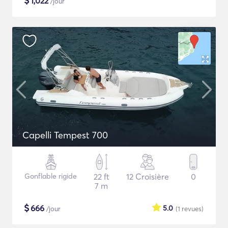
$
1,022
/jour
Capelli Tempest 700
Gonflable rigide
22 ft
12 Croisière
0
7 m
$
666
5.0
/jour
(1
revues
)