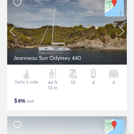
Jeanneau Sun Odyssey 440
Yacht à voile
44 ft
10
4
6
13 m
$
816
/nuit