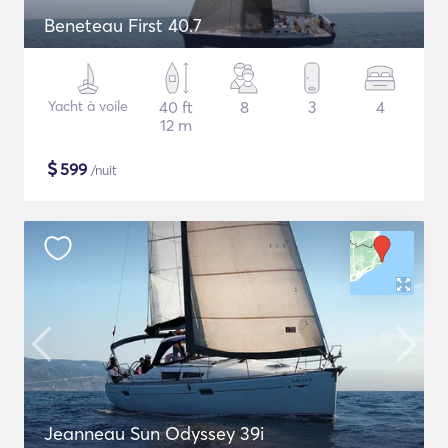
Beneteau First 40.7
Yacht à voile
40 ft
8
3
4
12 m
$
599
/nuit
Jeanneau Sun Odyssey 39i