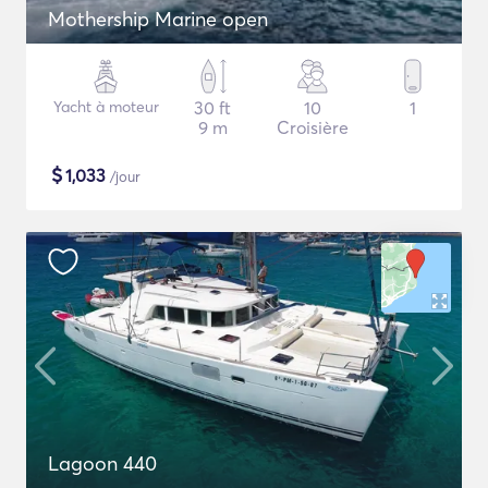
Mothership Marine open
Yacht à moteur
30 ft
10
1
9 m
Croisière
$
1,033
/jour
Lagoon 440