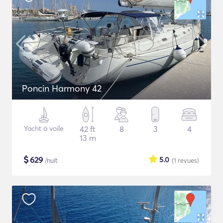
Poncin Harmony 42
Yacht à voile
42 ft
8
3
4
13 m
$
629
5.0
/nuit
(1
revues
)