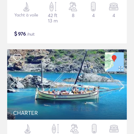
Yacht à voile
42 ft
8
4
4
13 m
$
976
/nuit
CHARTER