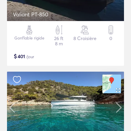
Valiant PT-850
Gonflable rigide
26 ft
8 Croisière
0
8 m
$
401
/jour