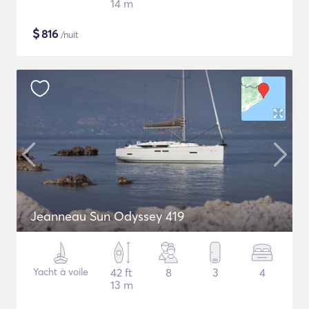
14 m
$
816
/nuit
Jeanneau Sun Odyssey 419
Yacht à voile
42 ft
8
3
4
13 m