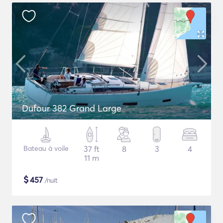
Dufour 382 Grand Large
Bateau à voile
37 ft
8
3
4
11 m
$
457
/nuit