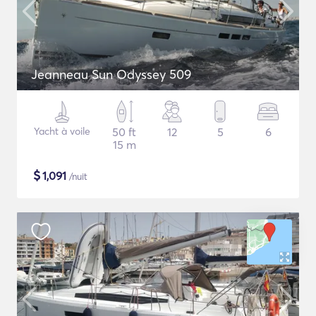
Jeanneau Sun Odyssey 509
Yacht à voile
50 ft
12
5
6
15 m
$
1,091
/nuit