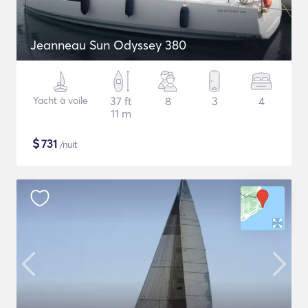
Jeanneau Sun Odyssey 380
Yacht à voile
37 ft
8
3
4
11 m
$
731
/nuit