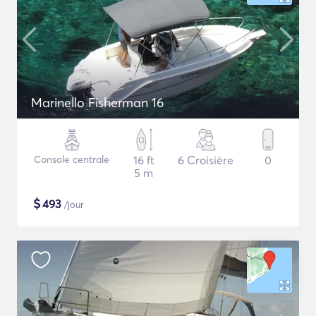
Marinello Fisherman 16
Console centrale
16 ft
6 Croisière
0
5 m
$
493
/jour