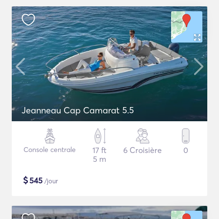
Jeanneau Cap Camarat 5.5
Console centrale
17 ft
6 Croisière
0
5 m
$
545
/jour