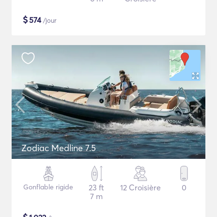
$
574
/jour
Zodiac Medline 7.5
Gonflable rigide
23 ft
12 Croisière
0
7 m