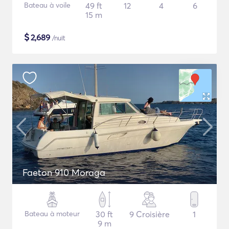
Bateau à voile
49 ft
12
4
6
15 m
$
2,689
/nuit
Faeton 910 Moraga
Bateau à moteur
30 ft
9 Croisière
1
9 m