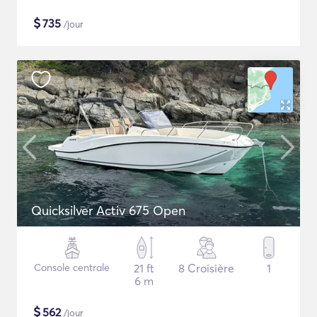
$
735
/jour
Quicksilver Activ 675 Open
Console centrale
21 ft
8 Croisière
1
6 m
$
562
/jour