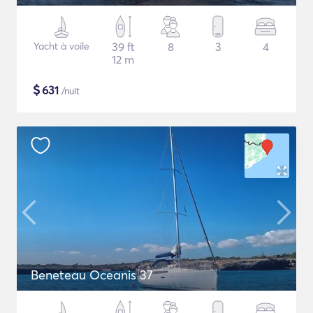
Yacht à voile
39 ft
8
3
4
12 m
$
631
/nuit
Beneteau Oceanis 37