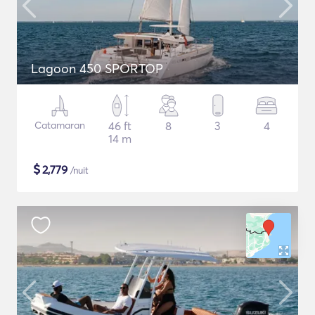
Lagoon 450 SPORTOP
Catamaran
46 ft
8
3
4
14 m
$
2,779
/nuit