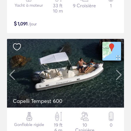
Yacht à moteur
33 ft
9 Croisière
1
10 m
$
1,091
/jour
Capelli Tempest 600
Gonflable rigide
19 ft
10
0
6 m
Croisière