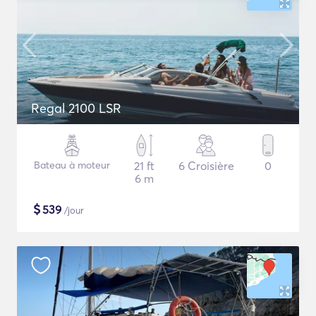
Regal 2100 LSR
Bateau à moteur
21 ft
6 Croisière
0
6 m
$
539
/jour