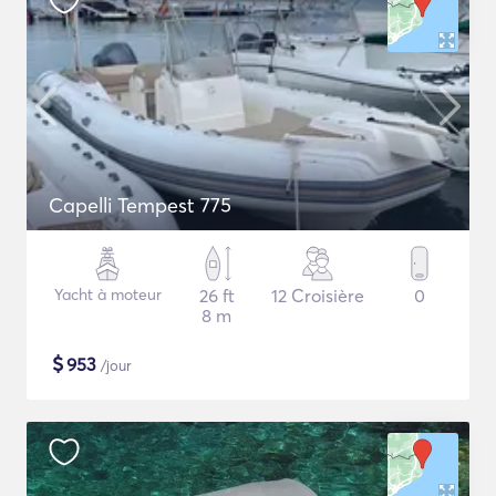
Capelli Tempest 775
Yacht à moteur
26 ft
12 Croisière
0
8 m
$
953
/jour