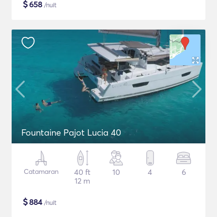
$
658
/nuit
Fountaine Pajot Lucia 40
Catamaran
40 ft
10
4
6
12 m
$
884
/nuit