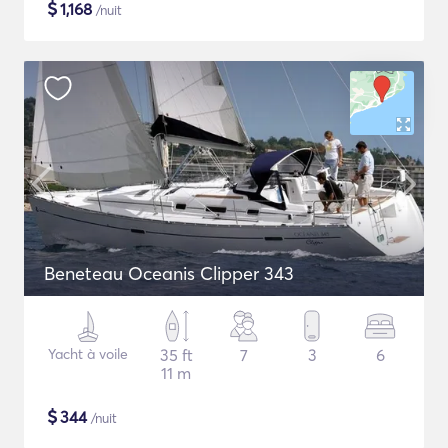
$
1,168
/nuit
Beneteau Oceanis Clipper 343
Yacht à voile
35 ft
7
3
6
11 m
$
344
/nuit