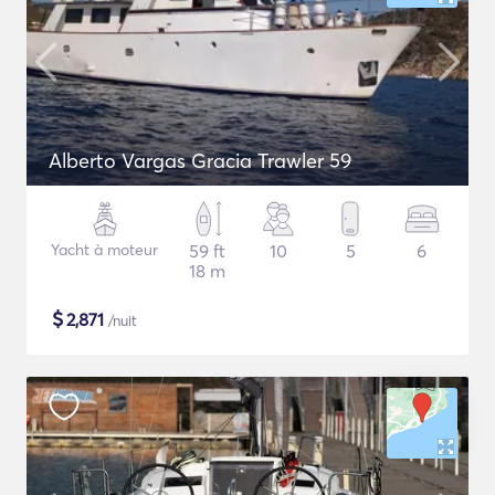
Alberto Vargas Gracia Trawler 59
Yacht à moteur
59 ft
10
5
6
18 m
$
2,871
/nuit