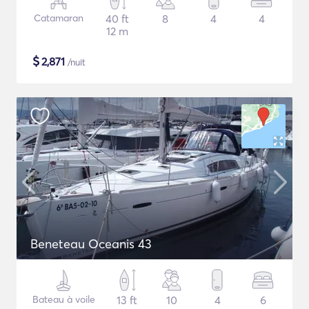
Catamaran
40 ft
8
4
4
12 m
$
2,871
/nuit
Beneteau Oceanis 43
Bateau à voile
13 ft
10
4
6