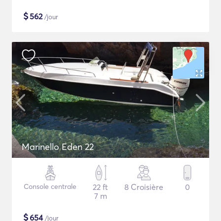
$
562
/jour
Marinello Eden 22
Console centrale
22 ft
8 Croisière
0
7 m
$
654
/jour