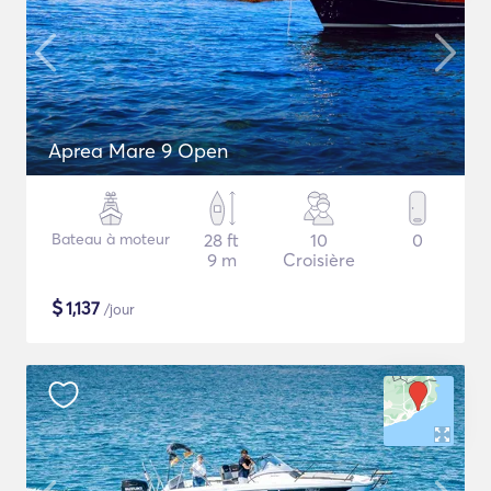
Aprea Mare 9 Open
Bateau à moteur
28 ft
10
0
9 m
Croisière
$
1,137
/jour