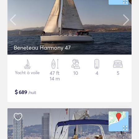
Beneteau Harmony 47
Yacht à voile
47 ft
10
4
5
14 m
$
689
/nuit