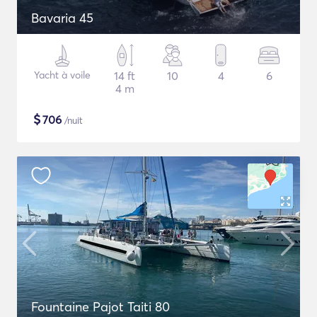
Bavaria 45
Yacht à voile
14 ft
10
4
6
4 m
$
706
/nuit
Fountaine Pajot Taiti 80