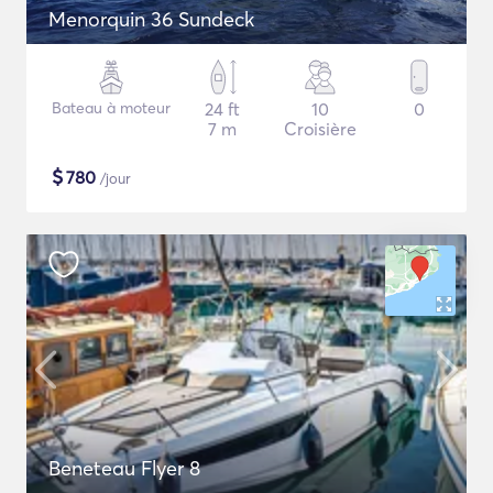
Menorquin 36 Sundeck
Bateau à moteur
24 ft
10
0
7 m
Croisière
$
780
/jour
Beneteau Flyer 8