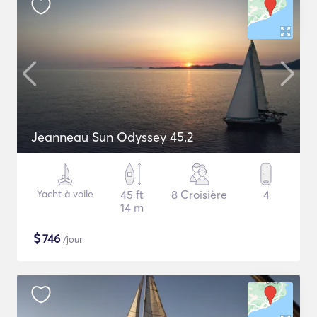
Jeanneau Sun Odyssey 45.2
Yacht à voile
45 ft
8 Croisière
4
14 m
$
746
/jour