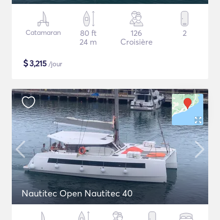
Catamaran
80 ft
126
2
24 m
Croisière
$
3,215
/jour
Nautitec Open Nautitec 40