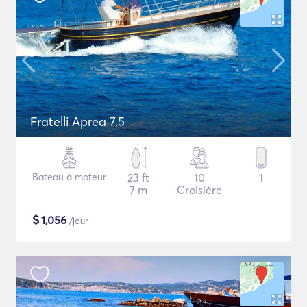
Fratelli Aprea 7.5
Bateau à moteur
23 ft
10
1
7 m
Croisière
$
1,056
/jour