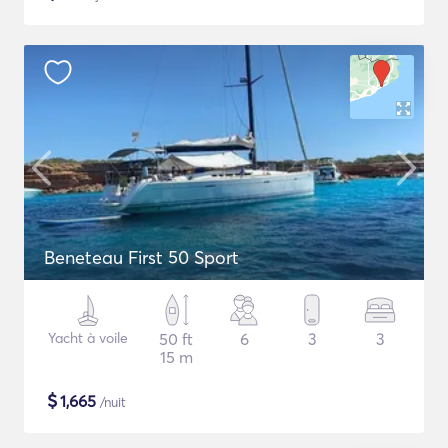
Beneteau First 50 Sport
Yacht à voile
50 ft
6
3
3
15 m
$
1,665
/nuit