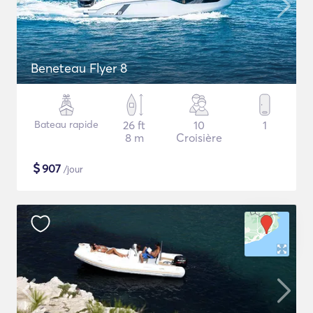
Beneteau Flyer 8
Bateau rapide
26 ft
10
1
8 m
Croisière
$
907
/jour