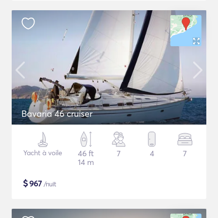
Bavaria 46 cruiser
Yacht à voile
46 ft
7
4
7
14 m
$
967
/nuit