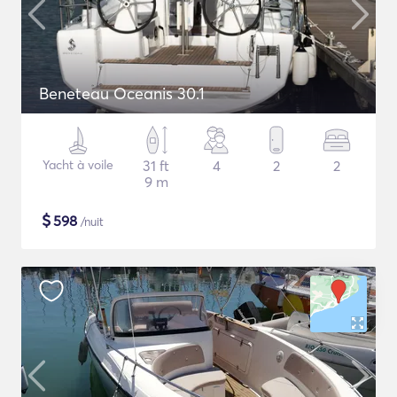
Beneteau Oceanis 30.1
Yacht à voile
31 ft
4
2
2
9 m
$
598
/nuit