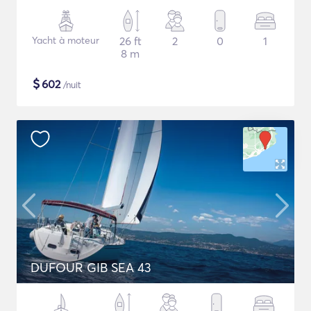
Yacht à moteur
26 ft
2
0
1
8 m
$
602
/nuit
DUFOUR GIB SEA 43