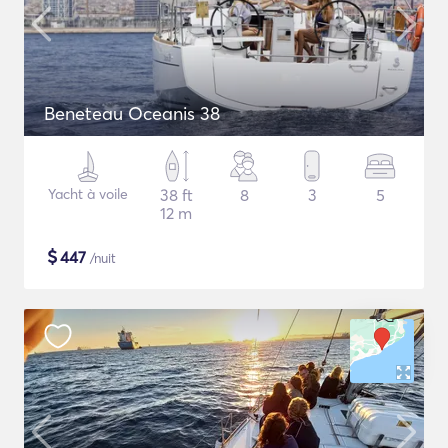
Beneteau Oceanis 38
Yacht à voile
38 ft
8
3
5
12 m
$
447
/nuit