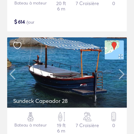
Bateau à moteur
20 ft
7 Croisière
0
6 m
$
614
/jour
Sundeck Capeador 28
Bateau à moteur
19 ft
7 Croisière
0
6 m