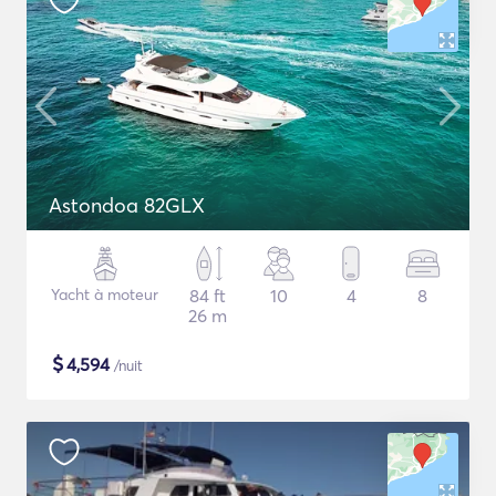
Astondoa 82GLX
Yacht à moteur
84 ft
10
4
8
26 m
$
4,594
/nuit