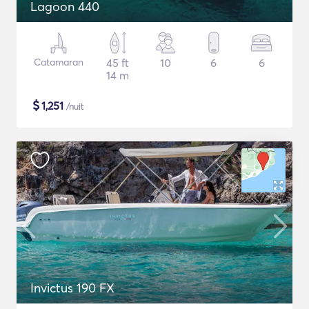
Lagoon 440
Catamaran
45 ft
10
6
6
14 m
$
1,251
/nuit
Invictus 190 FX