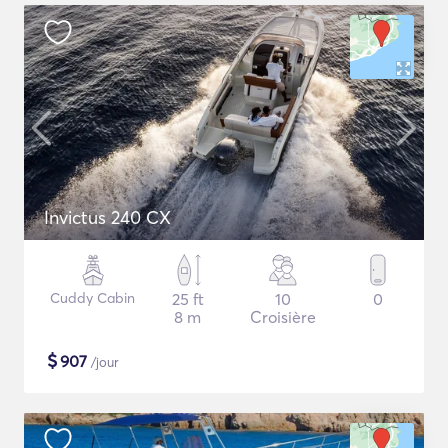
Invictus 240 CX
Cuddy Cabin
25 ft
10
0
8 m
Croisière
$
907
/jour