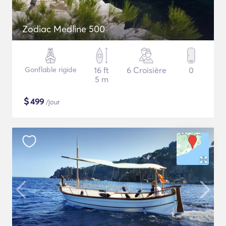
Zodiac Medline 500
Gonflable rigide
16 ft
6 Croisière
0
5 m
$
499
/jour