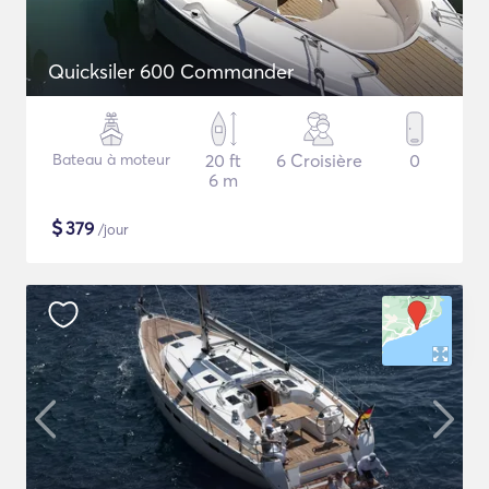
Quicksiler 600 Commander
Bateau à moteur
20 ft
6 Croisière
0
6 m
$
379
/jour