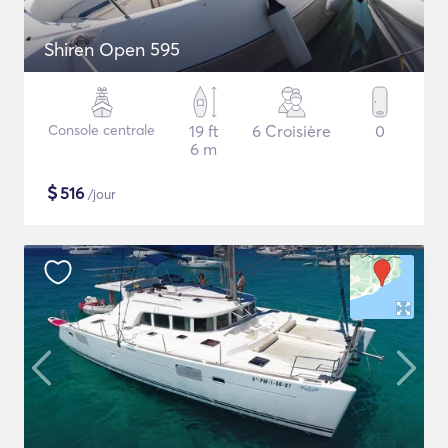
Shiren Open 595
Console centrale
19 ft
6 Croisière
0
6 m
$
516
/jour