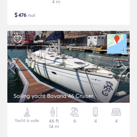
4 m
$
476
/nuit
Sailing yacht Bavaria 46 Cruiser
Yacht à voile
46 ft
6
4
4
14 m