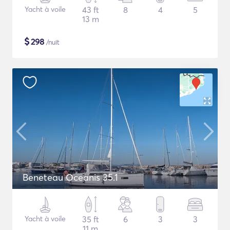
Yacht à voile
43 ft
8
4
5
13 m
$
298
/nuit
Beneteau Oceanis 35.1
Yacht à voile
35 ft
6
3
3
11 m