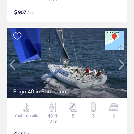
$
907
/nuit
Pogo 40 in Barcelona
Yacht à voile
40 ft
8
3
6
12 m