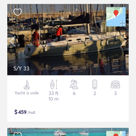
S/Y 33
Yacht à voile
33 ft
6
2
3
10 m
$
459
/nuit