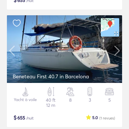
$
655
/nuit
Beneteau First 40.7 in Barcelona
Yacht à voile
40 ft
8
3
5
12 m
$
655
5.0
/nuit
(1
revues
)