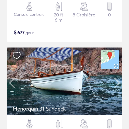
Console centrale
20 ft
8 Croisière
0
6 m
$
677
/jour
Menorquin 31 Sundeck