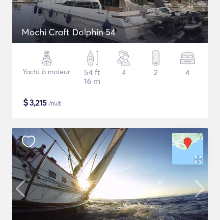
Mochi Craft Dolphin 54
Yacht à moteur
54 ft
4
2
4
16 m
$
3,215
/nuit