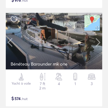
$
976
/nuit
Bénéteau Barounder mk one
Yacht à voile
7 ft
4
1
3
2 m
$
574
/nuit