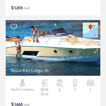
$
1,205
/nuit
Sessa Key Largo 36
Yacht à moteur
39 ft
2
1
1
12 m
$
1,665
/nuit