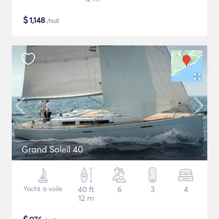
$
1,148
/nuit
Grand Soleil 40
Yacht à voile
40 ft
6
3
4
12 m