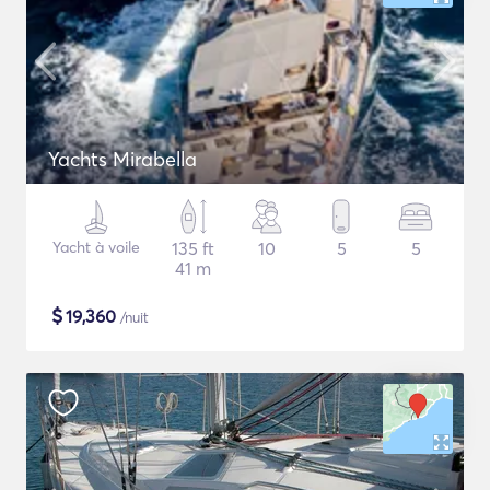
Yachts Mirabella
Yacht à voile
135 ft
10
5
5
41 m
$
19,360
/nuit