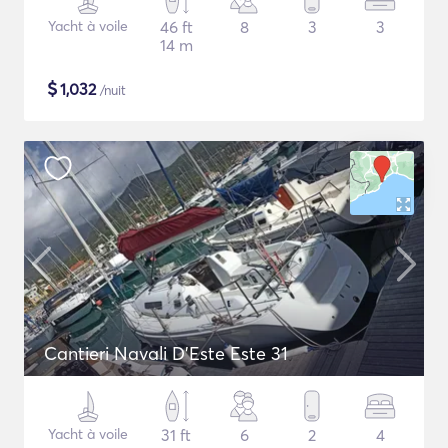
Yacht à voile
46 ft
8
3
3
14 m
$
1,032
/nuit
Cantieri Navali D'Este Este 31
Yacht à voile
31 ft
6
2
4