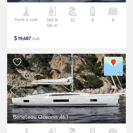
Yacht à voile
185 ft
12
6
9
56 m
$
19,687
/nuit
Beneteau Oceanis 46.1