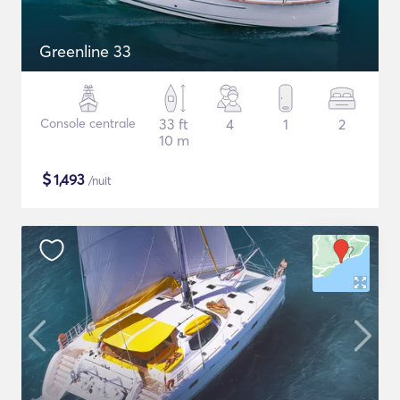
Greenline 33
Console centrale
33 ft
4
1
2
10 m
$
1,493
/nuit