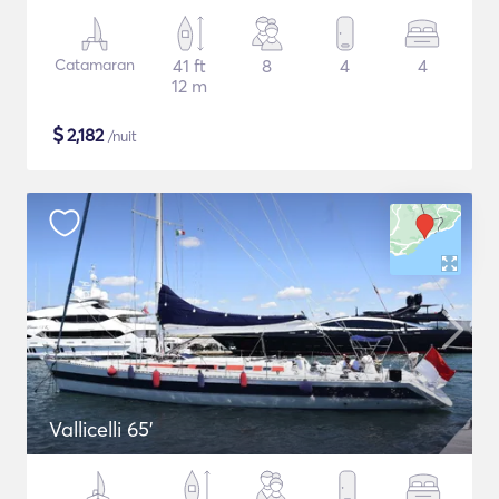
Catamaran
41 ft
8
4
4
12 m
$
2,182
/nuit
Vallicelli 65'