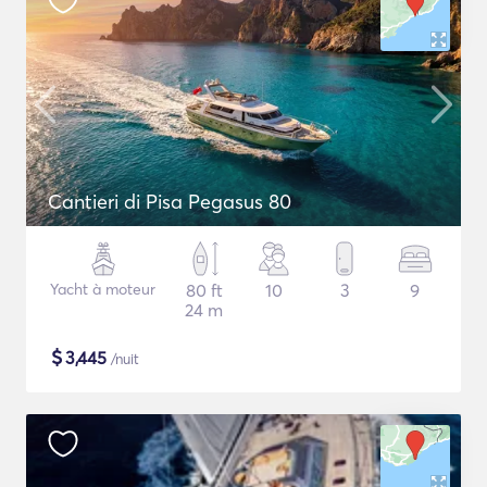
Cantieri di Pisa Pegasus 80
Yacht à moteur
80 ft
10
3
9
24 m
$
3,445
/nuit