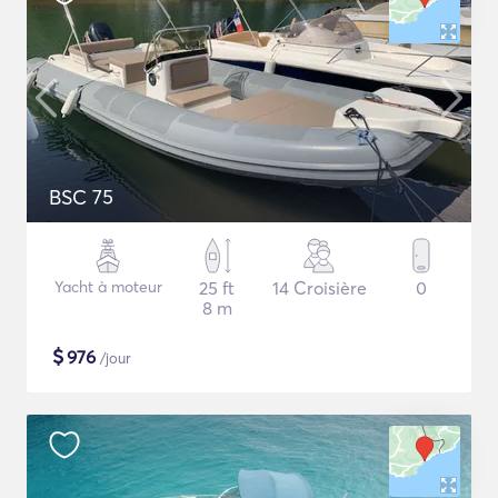
BSC 75
Yacht à moteur
25 ft
14 Croisière
0
8 m
$
976
/jour