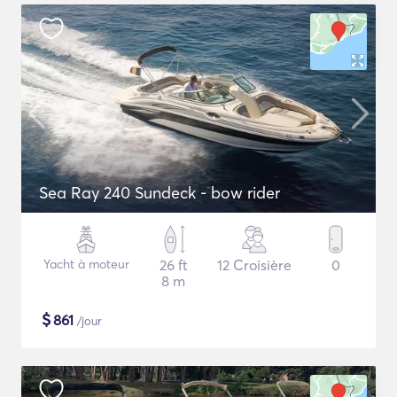
Sea Ray 240 Sundeck - bow rider
Yacht à moteur
26 ft
12 Croisière
0
8 m
$
861
/jour