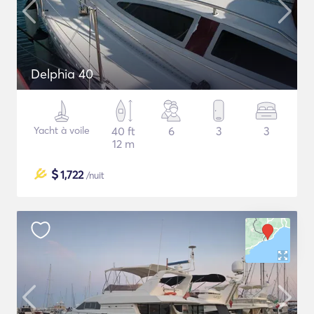
Delphia 40
Yacht à voile
40 ft
6
3
3
12 m
$
1,722
/nuit