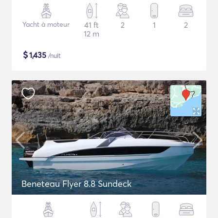
Yacht à moteur
41 ft
2
1
2
12 m
$
1,435
/nuit
Beneteau Flyer 8.8 Sundeck