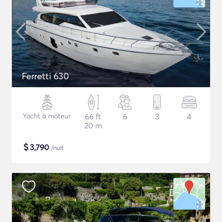
Ferretti 630
Yacht à moteur
66 ft
6
3
4
20 m
$
3,790
/nuit