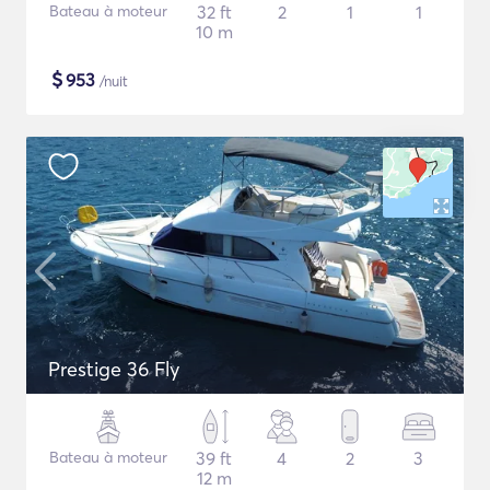
Bateau à moteur
32 ft
2
1
1
10 m
$
953
/nuit
Prestige 36 Fly
Bateau à moteur
39 ft
4
2
3
12 m