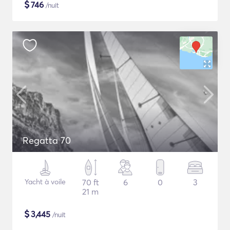
$
746
/nuit
Regatta 70
Yacht à voile
70 ft
6
0
3
21 m
$
3,445
/nuit