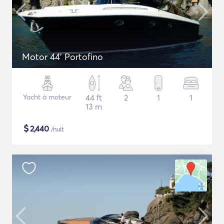
Motor 44' Portofino
Yacht à moteur
44 ft
2
1
1
13 m
$
2,440
/nuit