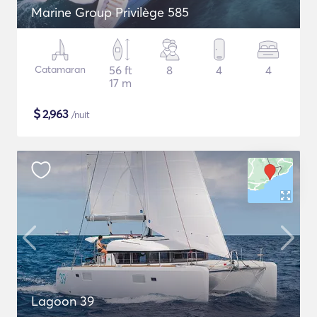
Marine Group Privilège 585
Catamaran
56 ft
8
4
4
17 m
$
2,963
/nuit
Lagoon 39