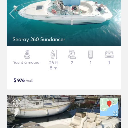
Searay 260 Sundancer
Yacht à moteur
26 ft
2
1
1
8 m
$
976
/nuit