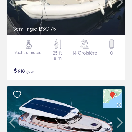
Semi-rigid BSC 75
Yacht à moteur
25 ft
14 Croisière
0
8 m
$
918
/jour