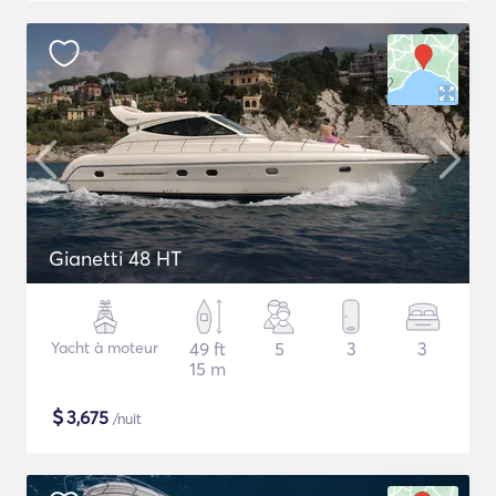
Gianetti 48 HT
Yacht à moteur
49 ft
5
3
3
15 m
$
3,675
/nuit