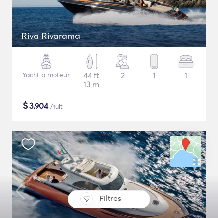
Riva Rivarama
Yacht à moteur
44 ft
2
1
1
13 m
$
3,904
/nuit
Filtres