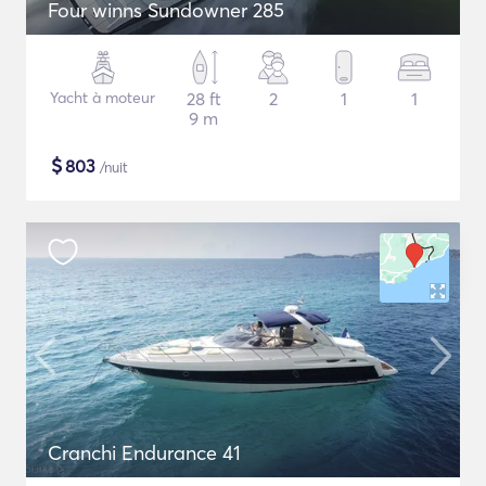
Four winns Sundowner 285
Yacht à moteur
28 ft
2
1
1
9 m
$
803
/nuit
Cranchi Endurance 41