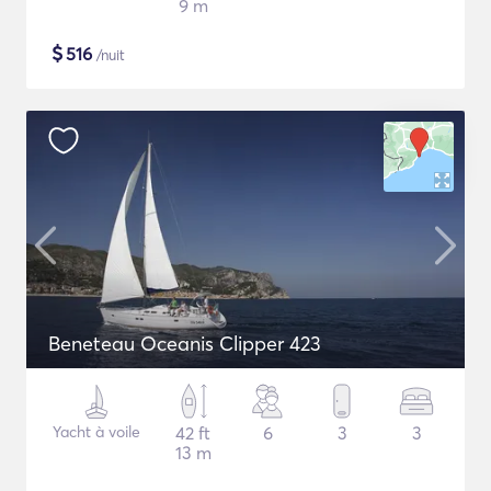
9 m
$
516
/nuit
Beneteau Oceanis Clipper 423
Yacht à voile
42 ft
6
3
3
13 m