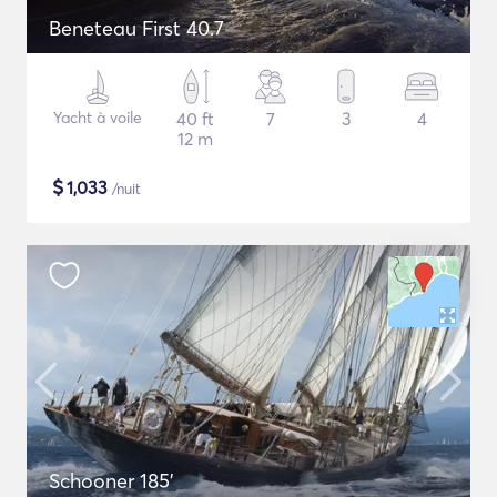
Beneteau First 40.7
Yacht à voile
40 ft
7
3
4
12 m
$
1,033
/nuit
Schooner 185'