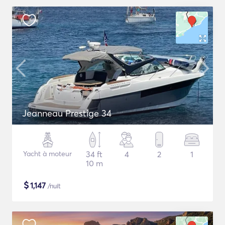
Jeanneau Prestige 34
Yacht à moteur
34 ft
4
2
1
10 m
$
1,147
/nuit