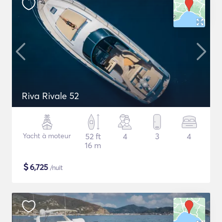
Riva Rivale 52
Yacht à moteur
52 ft
4
3
4
16 m
$
6,725
/nuit