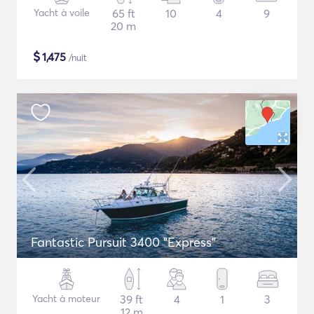
Yacht à voile
65 ft
10
4
9
20 m
$
1,475
/nuit
Fantastic Pursuit 3400 "Express"
Yacht à moteur
39 ft
4
1
3
12 m