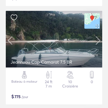
Jeanneau Cap Camarat 7.5 BR
Bateau à moteur
24 ft
10
0
7 m
Croisière
$
775
/jour