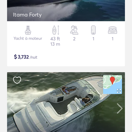
Itama Forty
Yacht à moteur
43 ft
2
1
1
13 m
$
3,732
/nuit