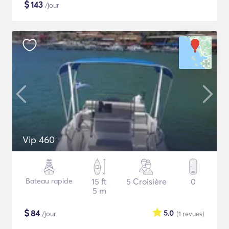
$
143
/jour
Vip 460
Bateau rapide
15 ft
5 Croisière
0
5 m
$
84
5.0
/jour
(1
revues
)