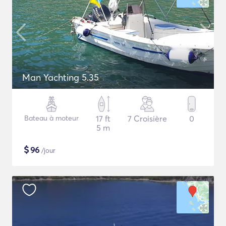
Man Yachting 5.35
Bateau à moteur
17 ft
7 Croisière
0
5 m
$
96
/jour