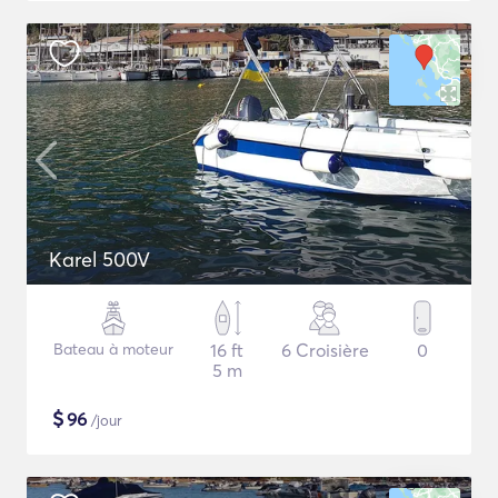
Karel 500V
Bateau à moteur
16 ft
6 Croisière
0
5 m
$
96
/jour