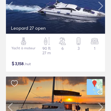
Leopard 27 open
Yacht à moteur
90 ft
6
3
1
27 m
$
3,158
/nuit