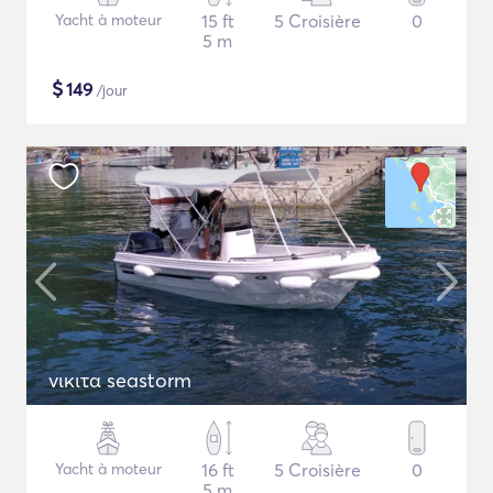
Yacht à moteur
15 ft
5 Croisière
0
5 m
$
149
/jour
νικιτα seastorm
Yacht à moteur
16 ft
5 Croisière
0
5 m