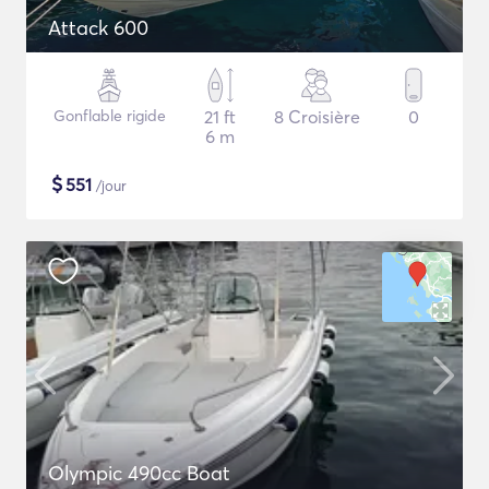
Attack 600
Gonflable rigide
21 ft
8 Croisière
0
6 m
$
551
/jour
Olympic 490cc Boat