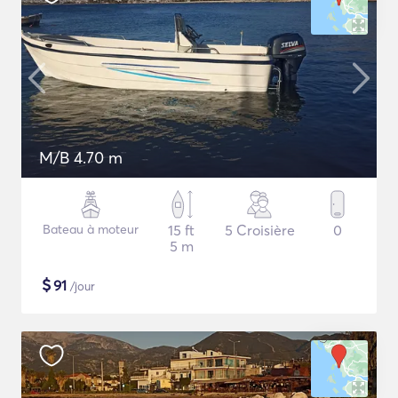
M/B 4.70 m
Bateau à moteur
15 ft
5 Croisière
0
5 m
$
91
/jour