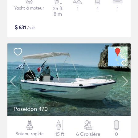
Yacht à moteur
25 ft
1
1
1
8 m
$
631
/nuit
Poseidon 470
Bateau rapide
15 ft
6 Croisière
0