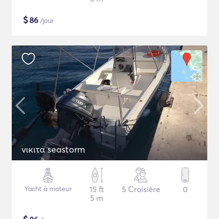
$
86
/jour
νικιτα seastorm
Yacht à moteur
15 ft
5 Croisière
0
5 m