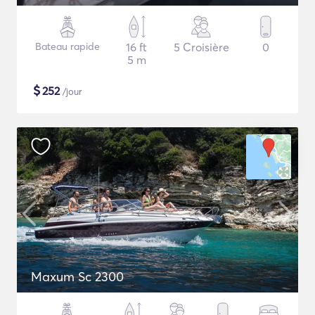
Bateau rapide
16 ft
5 Croisière
0
5 m
$
252
/jour
Maxum Sc 2300