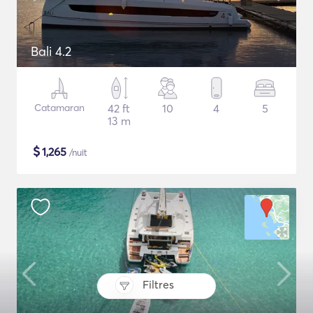
Bali 4.2
Catamaran
42 ft
10
4
5
13 m
$
1,265
/nuit
Filtres