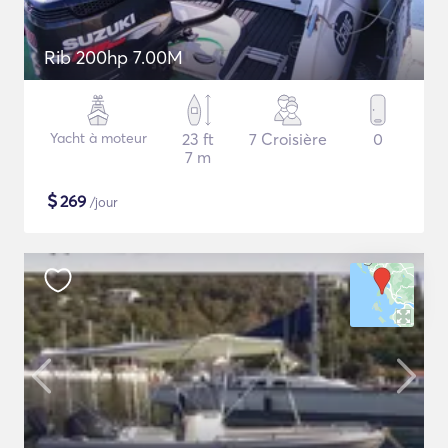
Rib 200hp 7.00M
Yacht à moteur
23 ft
7 Croisière
0
7 m
$
269
/jour