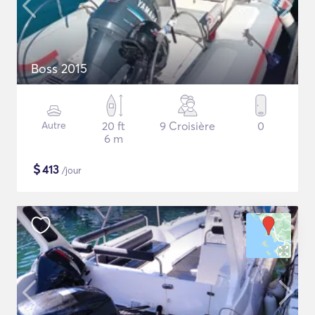
Βoss 2015
Autre
20 ft
9 Croisière
0
6 m
$
413
/jour