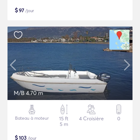
$
97
/jour
M/B 4.70 m
Bateau à moteur
15 ft
4 Croisière
0
5 m
$
103
/jour