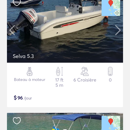
Selva 5.3
Bateau à moteur
17 ft
6 Croisière
0
5 m
$
96
/jour