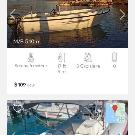
M/B 5.10 m
Bateau à moteur
17 ft
5 Croisière
0
5 m
$
109
/jour