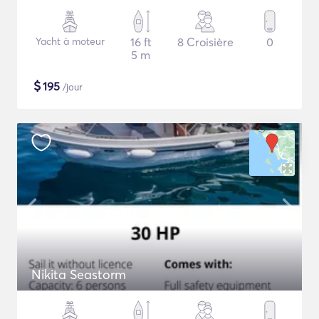
Yacht à moteur
16 ft
8 Croisière
0
5 m
$
195
/jour
Nikita Seastorm