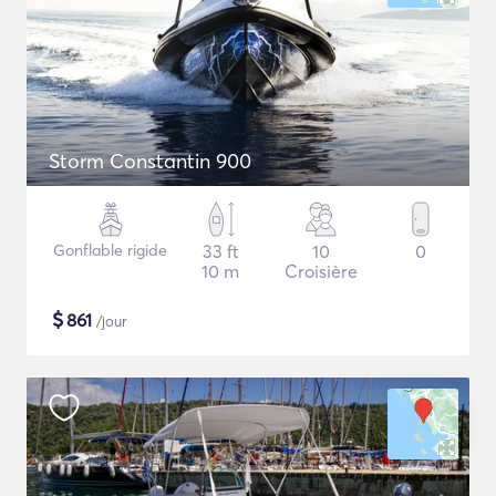
Storm Constantin 900
Gonflable rigide
33 ft
10
0
10 m
Croisière
$
861
/jour