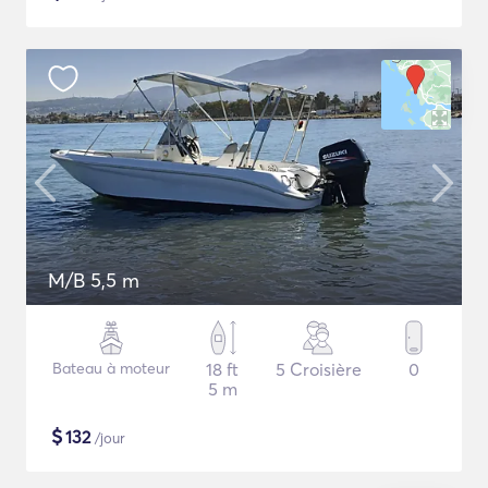
M/B 5,5 m
Bateau à moteur
18 ft
5 Croisière
0
5 m
$
132
/jour