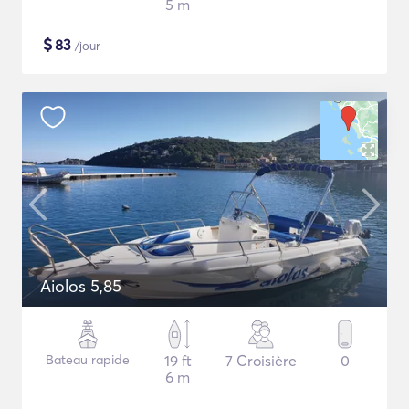
5 m
$
83
/jour
Aiolos 5,85
Bateau rapide
19 ft
7 Croisière
0
6 m