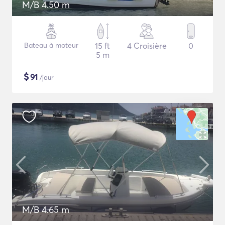
M/B 4.50 m
Bateau à moteur
15 ft
4 Croisière
0
5 m
$
91
/jour
M/B 4.65 m