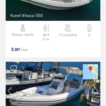
Karel Ithaca 550
Bateau rapide
18 ft
7 Croisière
0
5 m
$
287
/jour