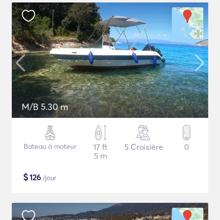
M/B 5.30 m
Bateau à moteur
17 ft
5 Croisière
0
5 m
$
126
/jour