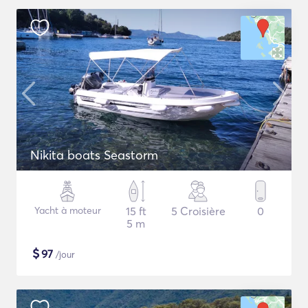
Nikita boats Seastorm
Yacht à moteur
15 ft
5 Croisière
0
5 m
$
97
/jour