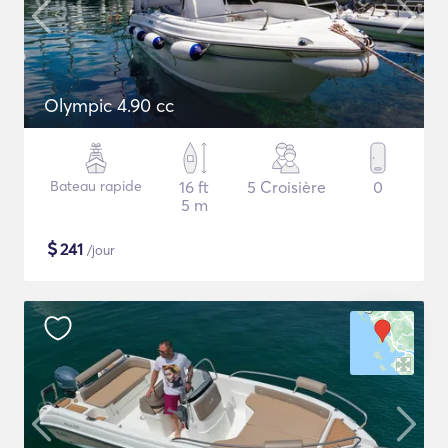
Olympic 4.90 cc
Bateau rapide
16 ft
5 Croisière
0
5 m
$
241
/jour