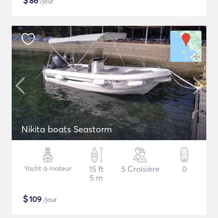
$
86
/jour
Nikita boats Seastorm
Yacht à moteur
15 ft
5 Croisière
0
5 m
$
109
/jour