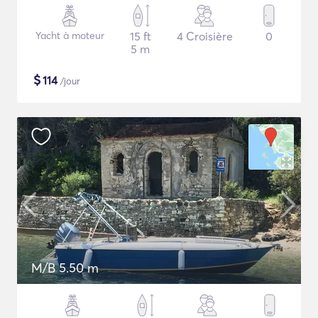
Yacht à moteur
15 ft
4 Croisière
0
5 m
$
114
/jour
M/B 5.50 m