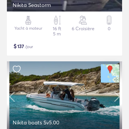
Nikita Seastorm
Yacht à moteur
16 ft
6 Croisière
0
5 m
$
137
/jour
Nikita boats Sv5.00