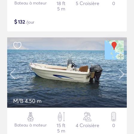
Bateau à moteur
18 ft
5 Croisière
0
5 m
$
132
/jour
M/B 4.50 m
Bateau à moteur
15 ft
4 Croisière
0
5 m