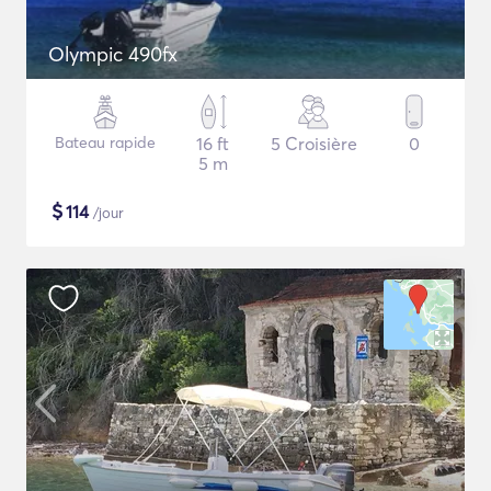
Olympic 490fx
Bateau rapide
16 ft
5 Croisière
0
5 m
$
114
/jour