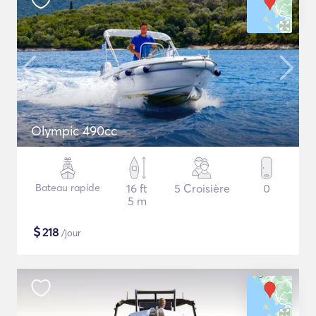
Olympic 490cc
Bateau rapide
16 ft
5 Croisière
0
5 m
$
218
/jour