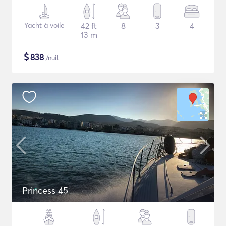
Yacht à voile
42 ft
8
3
4
13 m
$
838
/nuit
Princess 45