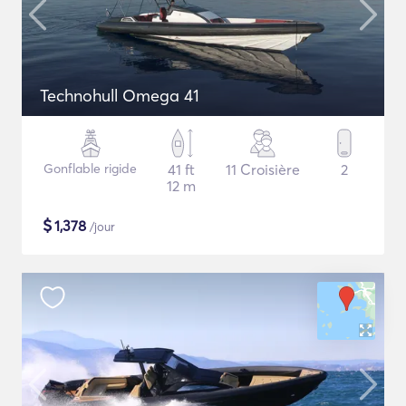
Technohull Omega 41
Gonflable rigide
41 ft
11 Croisière
2
12 m
$
1,378
/jour