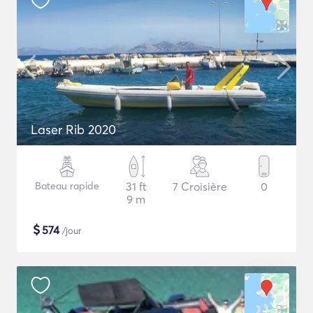
Laser Rib 2020
Bateau rapide
31 ft
7 Croisière
0
9 m
$
574
/jour