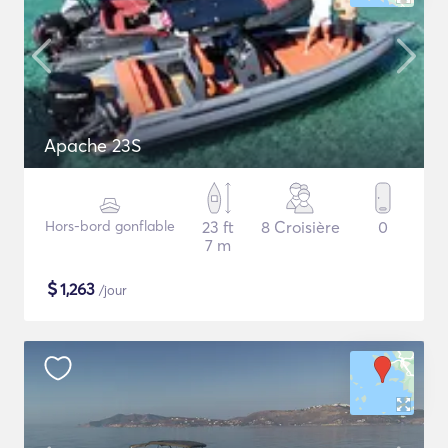
Apache 23S
Hors-bord gonflable
23 ft
8 Croisière
0
7 m
$
1,263
/jour