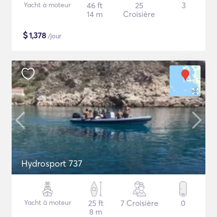
Yacht à moteur
46 ft
25
3
14 m
Croisière
$
1,378
/jour
Hydrosport 737
Yacht à moteur
25 ft
7 Croisière
0
8 m