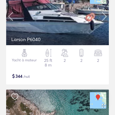
Larson P6040
Yacht à moteur
25 ft
2
2
2
8 m
$
344
/nuit