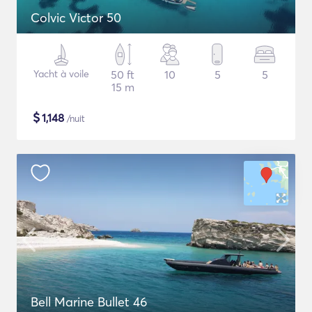
Colvic Victor 50
Yacht à voile
50 ft
10
5
5
15 m
$
1,148
/nuit
Bell Marine Bullet 46