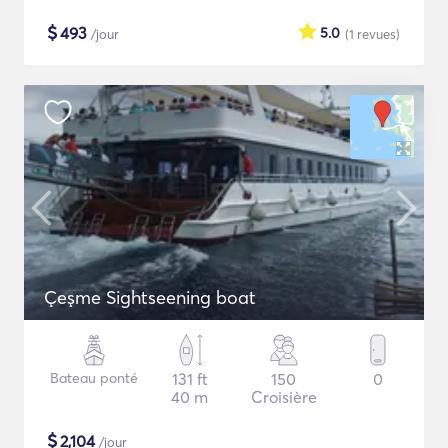
$
493
5.0
/jour
(1
revues
)
Çeşme Sightseening boat
Bateau ponté
131 ft
150
0
40 m
Croisière
$
2,104
/jour