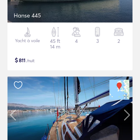
Hanse 445
Yacht à voile
45 ft
4
3
2
14 m
$
811
/nuit