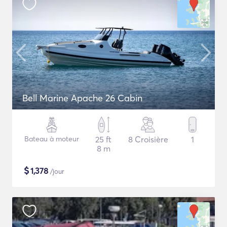
Bell Marine Apache 26 Cabin
Bateau à moteur
25 ft
8 Croisière
1
8 m
$
1,378
/jour