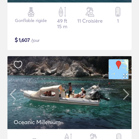
Gonflable rigide
49 ft
11 Croisière
1
15 m
$
1,607
/jour
Oceanic Millenium