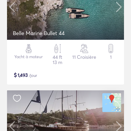
Belle Marine Bullet 44
Yacht à moteur
44 ft
11 Croisière
1
13 m
$
1,493
/jour