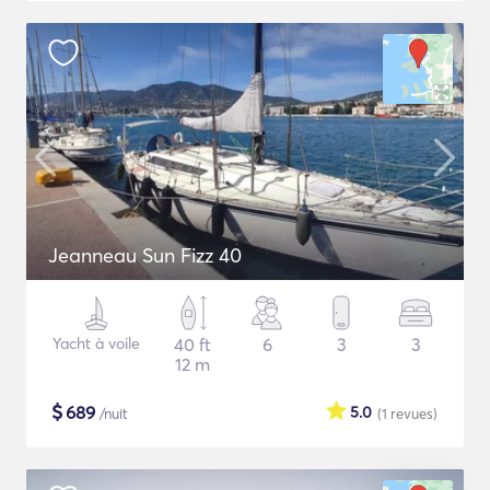
Jeanneau Sun Fizz 40
Yacht à voile
40 ft
6
3
3
12 m
$
689
5.0
/nuit
(1
revues
)