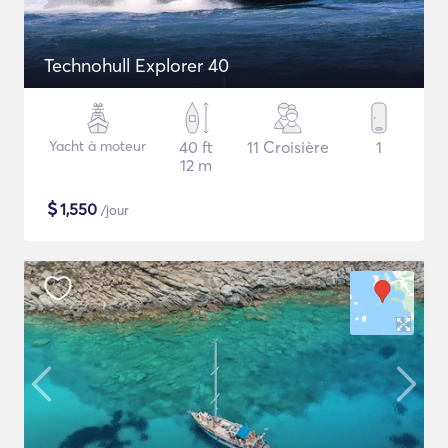
Technohull Explorer 40
Yacht à moteur
40 ft
11 Croisière
1
12 m
$
1,550
/jour