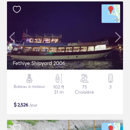
Fethiye Shipyard 2006
Bateau à moteur
102 ft
75
3
31 m
Croisière
$
2,526
/jour