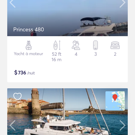
Princess 480
Yacht à moteur
52 ft
4
3
2
16 m
$
736
/nuit