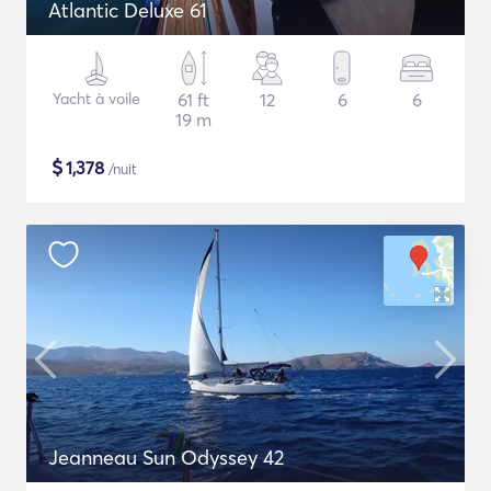
Atlantic Deluxe 61
Yacht à voile
61 ft
12
6
6
19 m
$
1,378
/nuit
Jeanneau Sun Odyssey 42