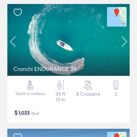
Cranchi ENDURANCE 39
Yacht à moteur
39 ft
8 Croisière
2
12 m
$
1,033
/jour