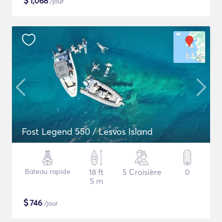
$
1,068
/jour
Fost Legend 550 / Lesvos Island
Bateau rapide
18 ft
5 Croisière
0
5 m
$
746
/jour