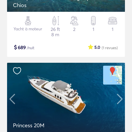
Chios
Yacht à moteur
26 ft
2
1
1
8 m
$
689
5.0
/nuit
(1
revues
)
Princess 20M