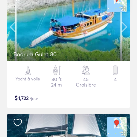
Bodrum Gulet 80
Yacht à voile
80 ft
45
4
24 m
Croisière
$
1,722
/jour