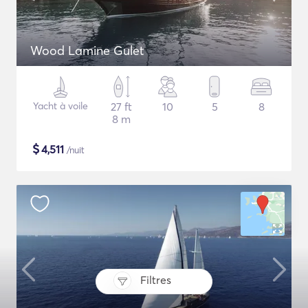
Wood Lamine Gulet
Yacht à voile
27 ft
10
5
8
8 m
$
4,511
/nuit
Filtres