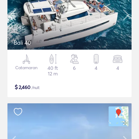
Bali 40
Catamaran
40 ft
6
4
4
12 m
$
2,460
/nuit