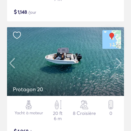
$
1,148
/jour
Protagon 20
Yacht à moteur
20 ft
8 Croisière
0
6 m