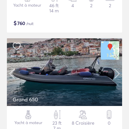
Yacht à moteur
46 ft
4
2
2
14 m
$
760
/nuit
Grand 650
Yacht à moteur
23 ft
8 Croisière
0
7 m