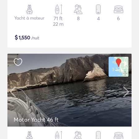
Yacht à moteur
71 ft
8
4
6
22 m
$
1,550
/nuit
Motor Yacht 46 ft