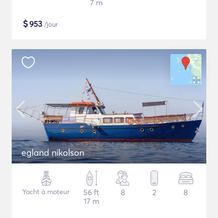
7 m
$
953
/jour
egland nikolson
Yacht à moteur
56 ft
8
2
8
17 m