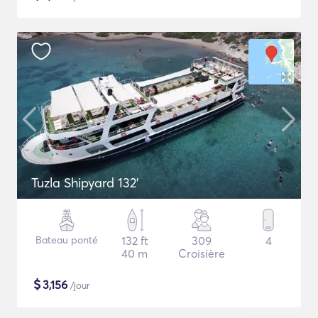
Tuzla Shipyard 132'
Bateau ponté
132 ft
309
4
40 m
Croisière
$
3,156
/jour