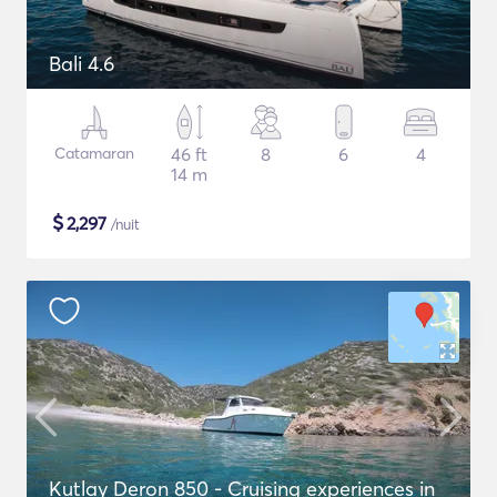
Bali 4.6
Catamaran
46 ft
8
6
4
14 m
$
2,297
/nuit
Kutlay Deron 850 - Cruising experiences in