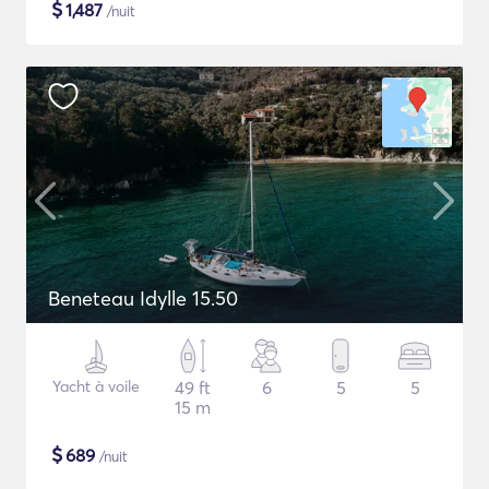
$
1,487
/nuit
Beneteau Idylle 15.50
Yacht à voile
49 ft
6
5
5
15 m
$
689
/nuit