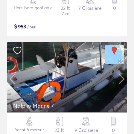
Hors-bord gonflable
22 ft
7 Croisière
0
7 m
$
953
/jour
Nafplio Marine 7
Yacht à moteur
23 ft
9 Croisière
0