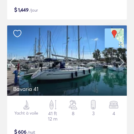
$
1,449
/jour
Bavaria 41
Yacht à voile
41 ft
8
3
4
12 m
$
606
/nuit