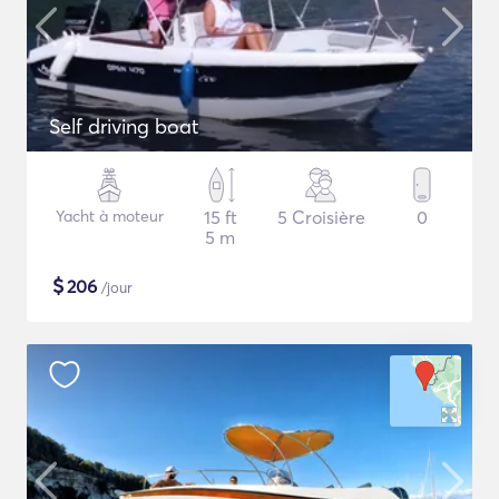
Self driving boat
Yacht à moteur
15 ft
5 Croisière
0
5 m
$
206
/jour