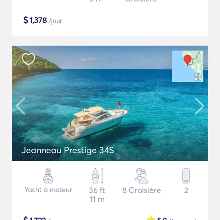
$
1,378
/jour
Jeanneau Prestige 34S
Yacht à moteur
36 ft
8 Croisière
2
11 m