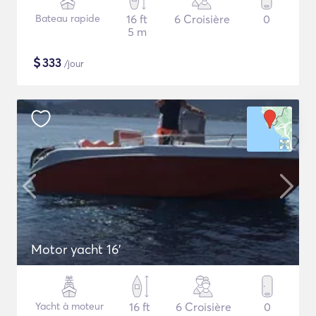
Bateau rapide
16 ft
6 Croisière
0
5 m
$
333
/jour
Motor yacht 16'
Yacht à moteur
16 ft
6 Croisière
0