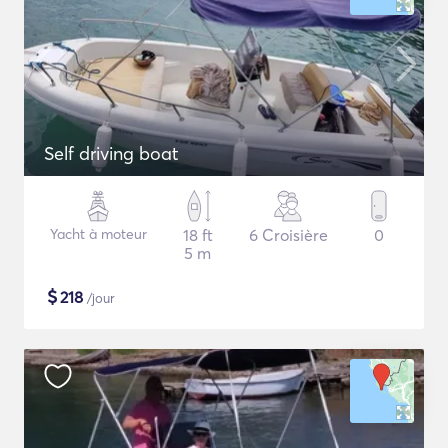
Self driving boat
Yacht à moteur
18 ft
6 Croisière
0
5 m
$
218
/jour