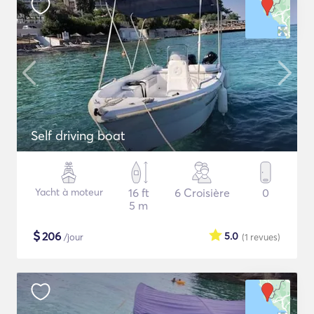
Self driving boat
Yacht à moteur
16 ft
6 Croisière
0
5 m
$
206
5.0
/jour
(1
revues
)