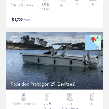
Yacht à moteur
35 ft
4
2
3
11 m
$
1,722
/nuit
Poseidon Protagon 25 (Benitses)
Yacht à moteur
26 ft
10
0
8 m
Croisière