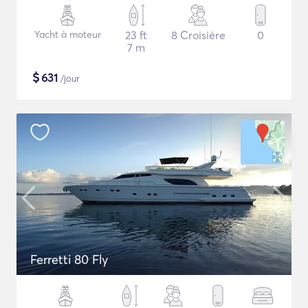
Yacht à moteur
23 ft
8 Croisière
0
7 m
$
631
/jour
Ferretti 80 Fly