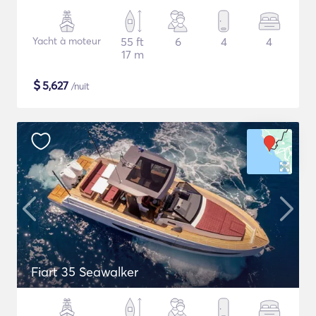
Yacht à moteur
55 ft
6
4
4
17 m
$
5,627
/nuit
Fiart 35 Seawalker