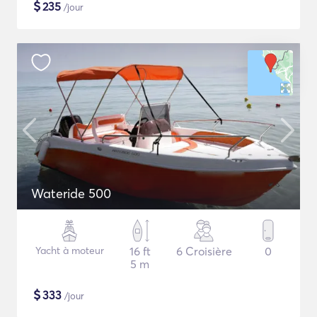
$
235
/jour
Wateride 500
Yacht à moteur
16 ft
6 Croisière
0
5 m
$
333
/jour