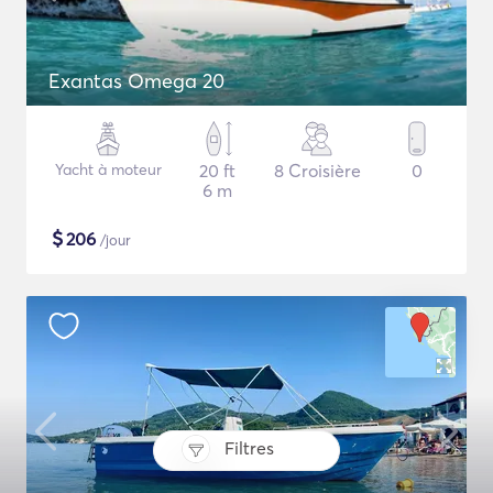
Exantas Omega 20
Yacht à moteur
20 ft
8 Croisière
0
6 m
$
206
/jour
Filtres