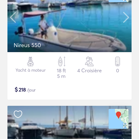
Nireus 550
Yacht à moteur
18 ft
4 Croisière
0
5 m
$
218
/jour