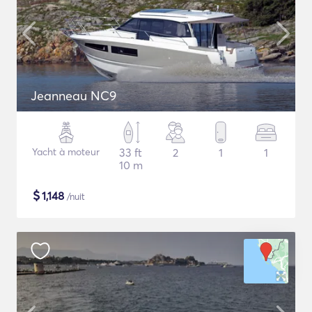
Jeanneau NC9
Yacht à moteur
33 ft
2
1
1
10 m
$
1,148
/nuit