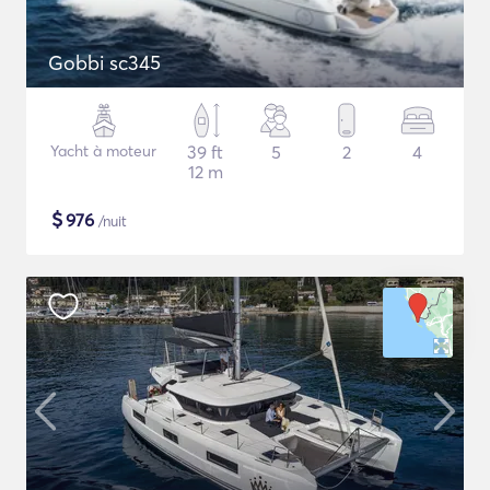
Gobbi sc345
Yacht à moteur
39 ft
5
2
4
12 m
$
976
/nuit