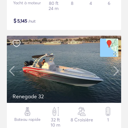
Yacht à moteur
80 ft
8
4
6
24 m
$
5,145
/nuit
Renegade 32
Bateau rapide
32 ft
8 Croisière
1
10 m