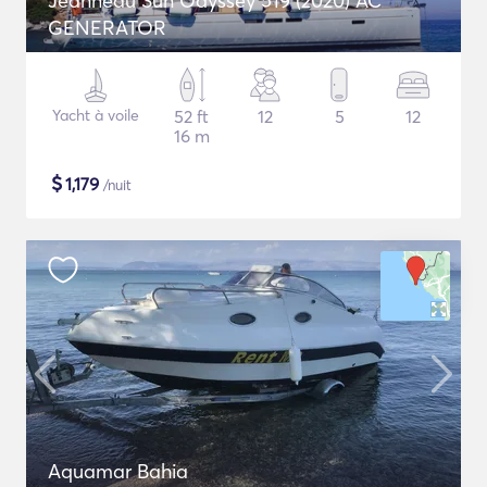
Jeanneau Sun Odyssey 519 (2020) AC
GENERATOR
Yacht à voile
52 ft
12
5
12
16 m
$
1,179
/nuit
Aquamar Bahia