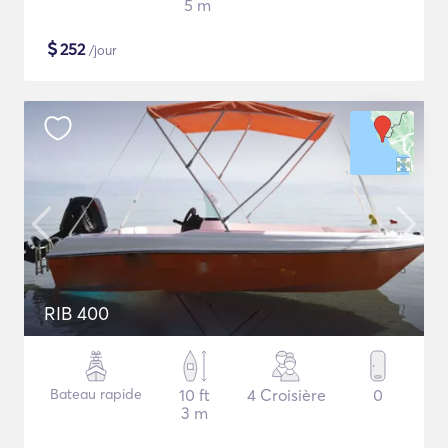
5 m
$
252
/jour
RIB 400
Bateau rapide
10 ft
4 Croisière
0
3 m