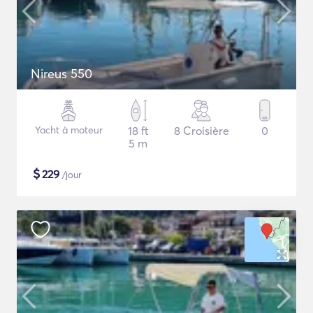
Nireus 550
Yacht à moteur
18 ft
8 Croisière
0
5 m
$
229
/jour