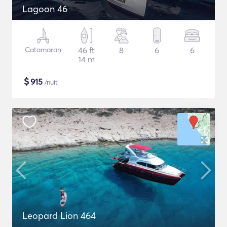
Lagoon 46
Catamaran
46 ft
8
6
6
14 m
$
915
/nuit
Leopard Lion 464