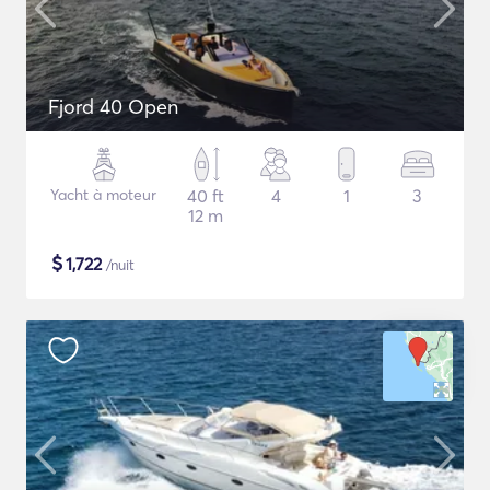
Fjord 40 Open
Yacht à moteur
40 ft
4
1
3
12 m
$
1,722
/nuit