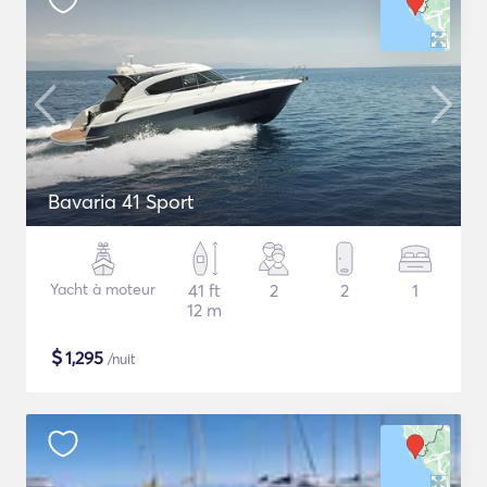
Bavaria 41 Sport
Yacht à moteur
41 ft
2
2
1
12 m
$
1,295
/nuit