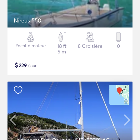
Nireus 550
Yacht à moteur
18 ft
8 Croisière
0
5 m
$
229
/jour