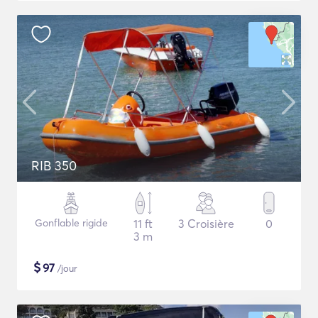
RIB 350
Gonflable rigide
11 ft
3 Croisière
0
3 m
$
97
/jour