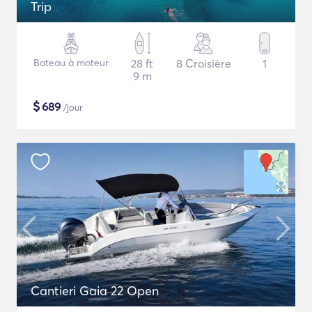
Trip
Bateau à moteur
28 ft
8 Croisière
1
9 m
$
689
/jour
Cantieri Gaia 22 Open