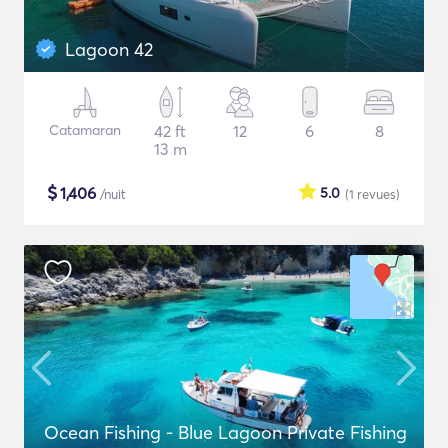
Lagoon 42
Catamaran
42 ft
12
6
8
13 m
$
1,406
5.0
/nuit
(1
revues
)
Ocean Fishing - Blue Lagoon Private Fishing