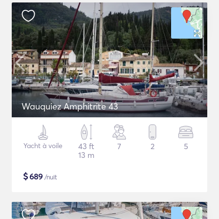
Wauquiez Amphitrite 43
Yacht à voile
43 ft
7
2
5
13 m
$
689
/nuit