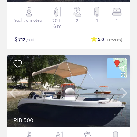
Yacht à moteur
20 ft
2
1
1
6 m
$
712
5.0
/nuit
(1
revues
)
RIB 500