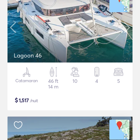
Lagoon 46
Catamaran
46 ft
10
4
5
14 m
$
1,517
/nuit