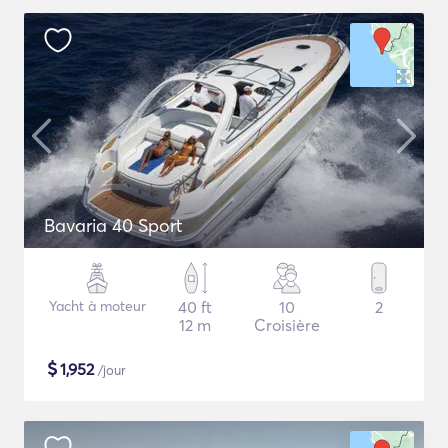
Bavaria 40 Sport
Yacht à moteur
40 ft
10
2
12 m
Croisière
$
1,952
/jour