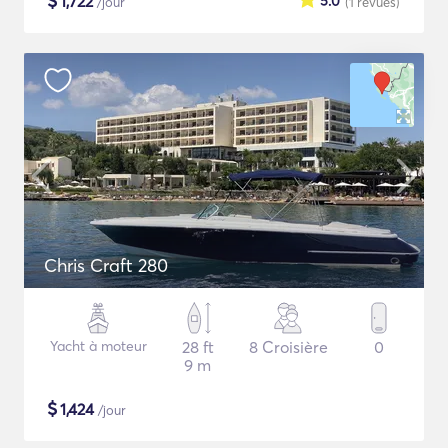
$
1,722
5.0
/jour
(1
revues
)
Chris Craft 280
Yacht à moteur
28 ft
8 Croisière
0
9 m
$
1,424
/jour