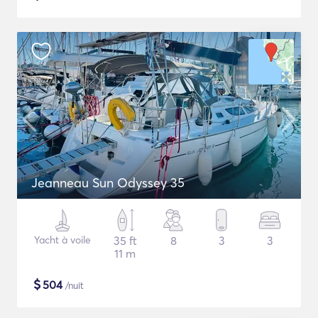
Jeanneau Sun Odyssey 35
Yacht à voile
35 ft
8
3
3
11 m
$
504
/nuit