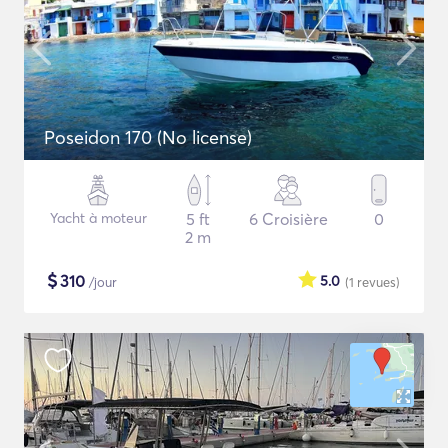
Poseidon 170 (No license)
Yacht à moteur
5 ft
6 Croisière
0
2 m
$
310
5.0
/jour
(1
revues
)