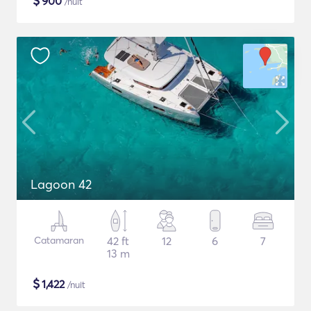
$
900
/nuit
Lagoon 42
Catamaran
42 ft
12
6
7
13 m
$
1,422
/nuit