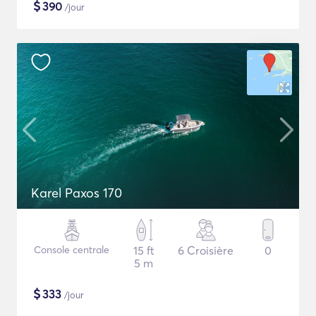
$
390
/jour
Karel Paxos 170
Console centrale
15 ft
6 Croisière
0
5 m
$
333
/jour