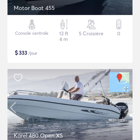
Motor Boat 455
Console centrale
13 ft
5 Croisière
0
4 m
$
333
/jour
Karel 480 Open XS