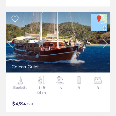
Caicco Gulet
Goélette
111 ft
16
8
8
34 m
$
4,594
/nuit