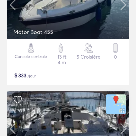
Motor Boat 455
Console centrale
13 ft
5 Croisière
0
4 m
$
333
/jour