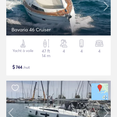
Bavaria 46 Cruiser
Yacht à voile
47 ft
4
4
4
14 m
$
744
/nuit