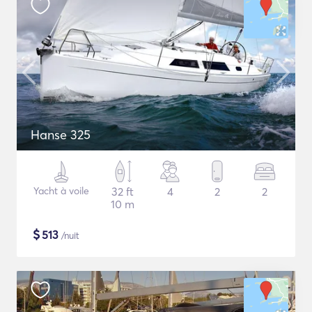
Hanse 325
Yacht à voile
32 ft
4
2
2
10 m
$
513
/nuit