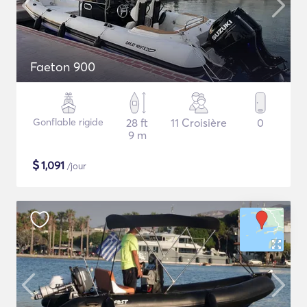
Faeton 900
Gonflable rigide
28 ft
11 Croisière
0
9 m
$
1,091
/jour