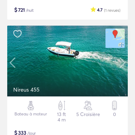
$
721
4.7
/nuit
(1
revues
)
Nireus 455
Bateau à moteur
13 ft
5 Croisière
0
4 m
$
333
/jour