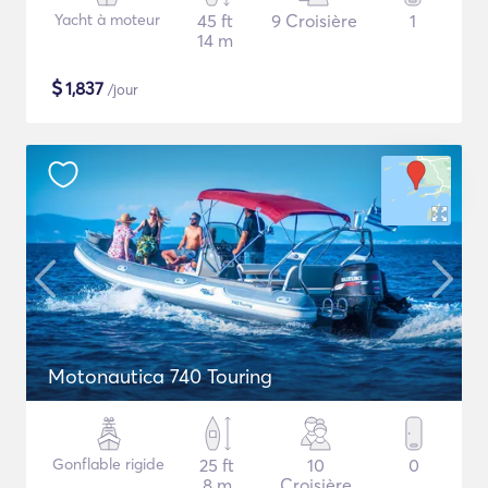
Yacht à moteur
45 ft
9 Croisière
1
14 m
$
1,837
/jour
Motonautica 740 Touring
Gonflable rigide
25 ft
10
0
8 m
Croisière