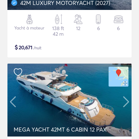
42M LUXURY MOTORYACHT (2027)
Yacht à moteur
138 ft
12
6
6
42 m
$
20,671
/nuit
MEGA YACHT 42MT 6 CABIN 12 PAX