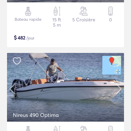
Bateau rapide
15 ft
5 Croisière
0
5 m
$
482
/jour
Nireus 490 Optima