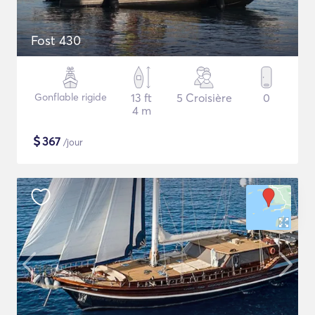
Fost 430
Gonflable rigide
13 ft
5 Croisière
0
4 m
$
367
/jour