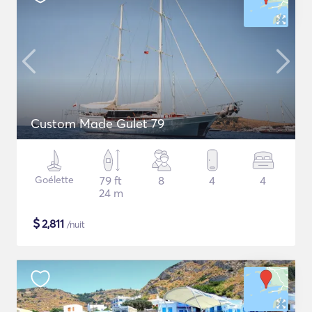
Custom Made Gulet 79
Goélette
79 ft
8
4
4
24 m
$
2,811
/nuit