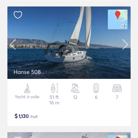
Hanse 508
Yacht à voile
51 ft
12
6
7
16 m
$
1,130
/nuit