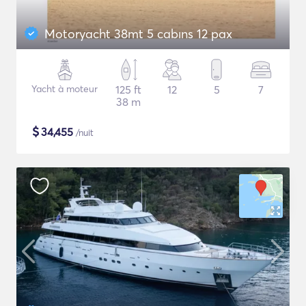
Motoryacht 38mt 5 cabıns 12 pax
Yacht à moteur
125 ft
12
5
7
38 m
$
34,455
/nuit