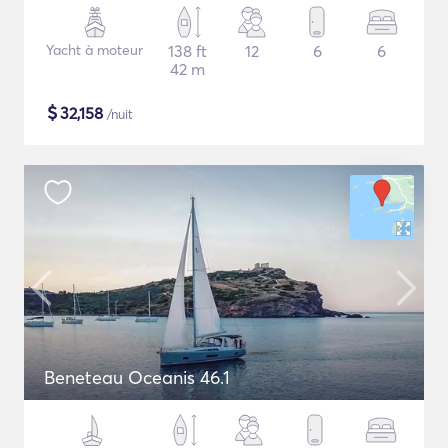
Yacht à moteur
138 ft
12
6
6
42 m
$
32,158
/nuit
Beneteau Oceanis 46.1