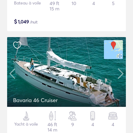
Bateau à voile
49 ft
10
4
5
15 m
$
1,049
/nuit
Bavaria 46 Cruiser
Yacht à voile
46 ft
9
4
4
14 m