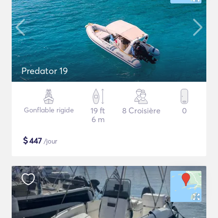
Predator 19
Gonflable rigide
19 ft
8 Croisière
0
6 m
$
447
/jour