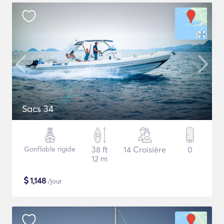
Sacs 34
Gonflable rigide
38 ft
14 Croisière
0
12 m
$
1,148
/jour