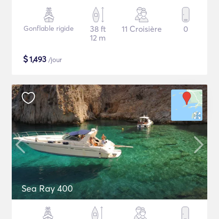
Gonflable rigide
38 ft
11 Croisière
0
12 m
$
1,493
/jour
Sea Ray 400