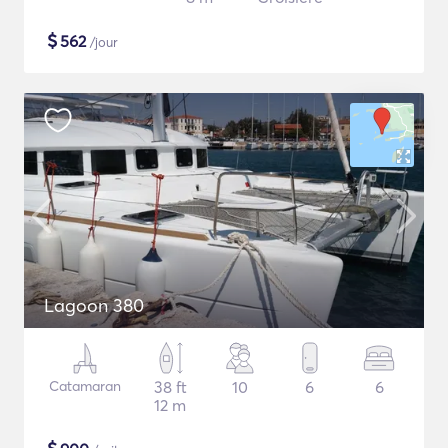
$
562
/jour
Lagoon 380
Catamaran
38 ft
10
6
6
12 m