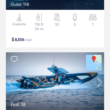
Gulet 118
Goélette
118 ft
10
5
7
36 m
$
8,556
/nuit
Fost 38