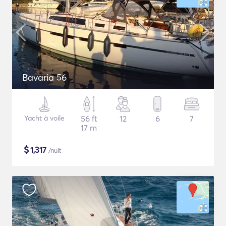
Bavaria 56
Yacht à voile
56 ft
12
6
7
17 m
$
1,317
/nuit