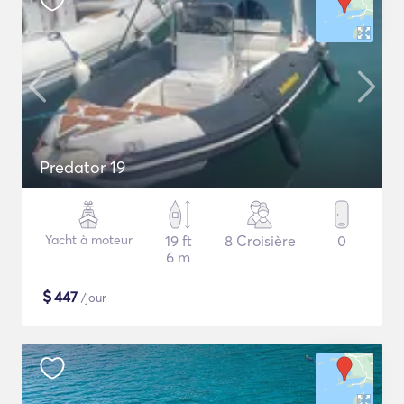
Predator 19
Yacht à moteur
19 ft
8 Croisière
0
6 m
$
447
/jour