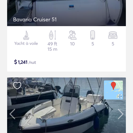
Bavaria Cruiser 51
Yacht à voile
49 ft
10
5
5
15 m
$
1,241
/nuit