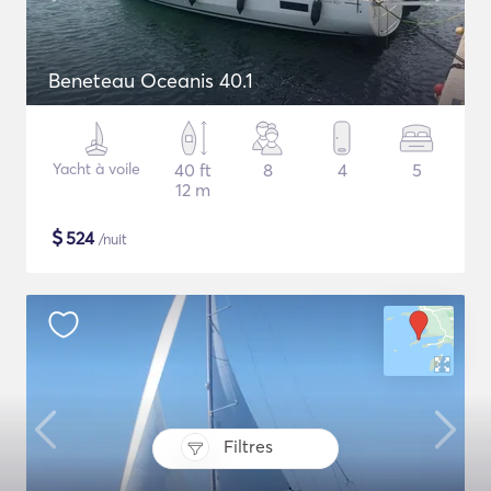
Beneteau Oceanis 40.1
Yacht à voile
40 ft
8
4
5
12 m
$
524
/nuit
Filtres