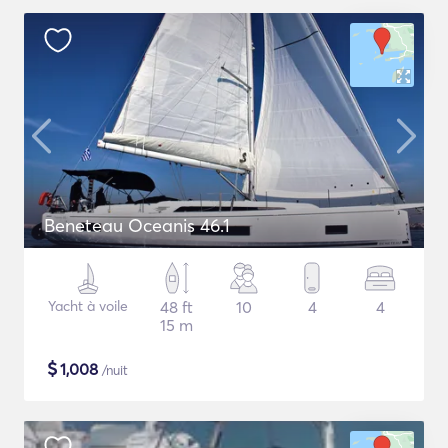
Beneteau Oceanis 46.1
Yacht à voile
48 ft
10
4
4
15 m
$
1,008
/nuit