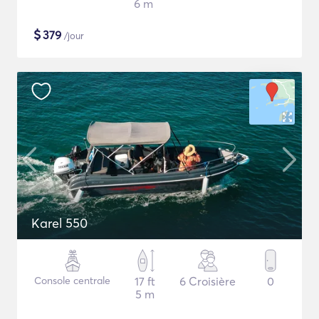
6 m
$
379
/jour
Karel 550
Console centrale
17 ft
6 Croisière
0
5 m