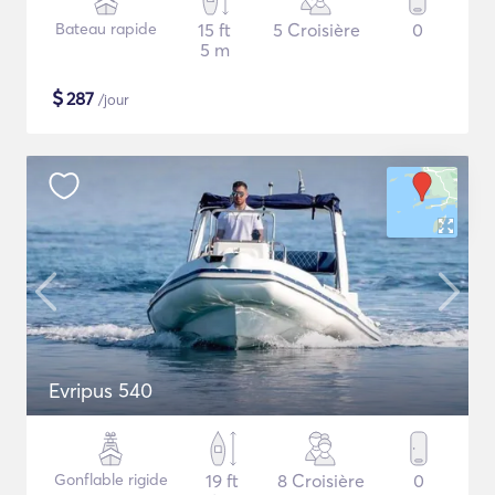
Bateau rapide
15 ft
5 Croisière
0
5 m
$
287
/jour
Evripus 540
Gonflable rigide
19 ft
8 Croisière
0