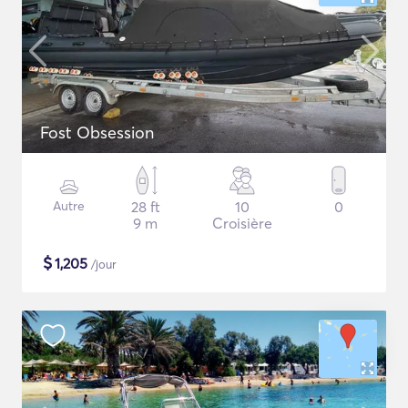
Fost Obsession
Autre
28 ft
10
0
9 m
Croisière
$
1,205
/jour