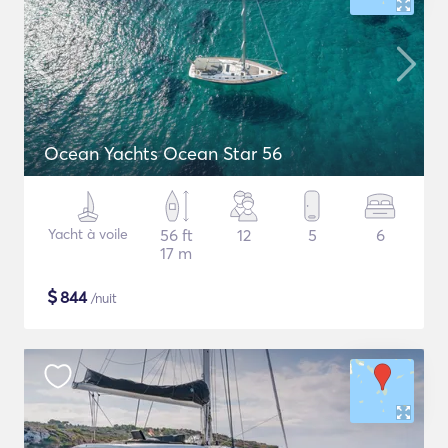
Ocean Yachts Ocean Star 56
Yacht à voile
56 ft
12
5
6
17 m
$
844
/nuit