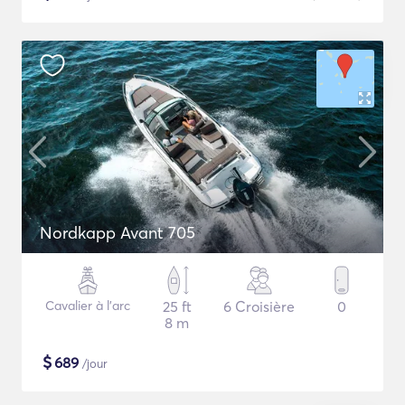
Nordkapp Avant 705
Cavalier à l'arc
25 ft
6 Croisière
0
8 m
$
689
/jour