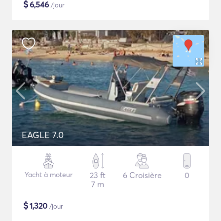
$
6,546
/jour
EAGLE 7.0
Yacht à moteur
23 ft
6 Croisière
0
7 m
$
1,320
/jour