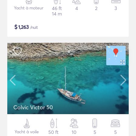
Yacht à moteur
46 ft
4
2
3
14 m
$
1,263
/nuit
Colvic Victor 50
Yacht à voile
50 ft
10
5
5