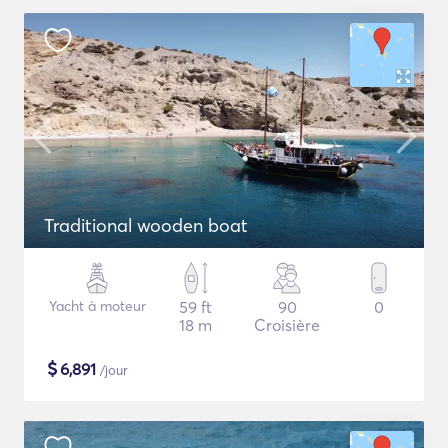
Traditional wooden boat
Yacht à moteur
59 ft
90
0
18 m
Croisière
$
6,891
/jour