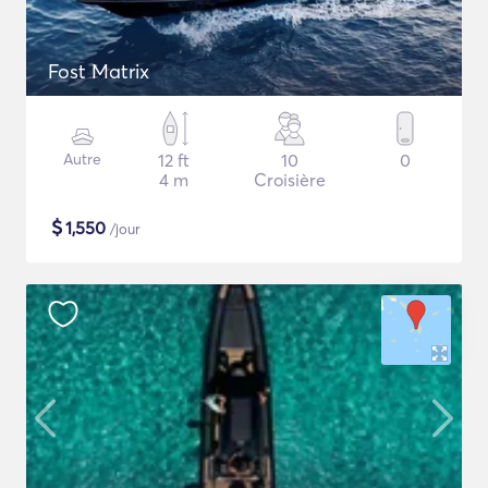
Fost Matrix
Autre
12 ft
10
0
4 m
Croisière
$
1,550
/jour