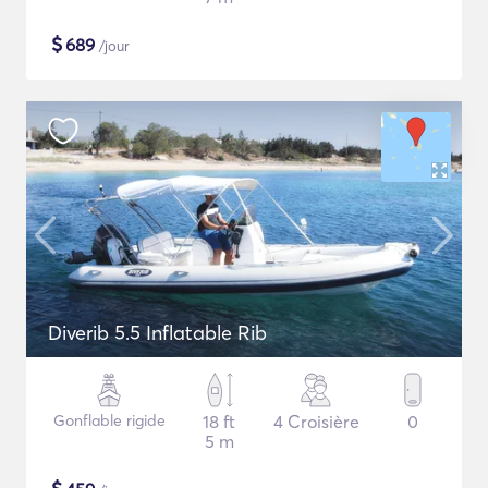
$
689
/jour
Diverib 5.5 Inflatable Rib
Gonflable rigide
18 ft
4 Croisière
0
5 m