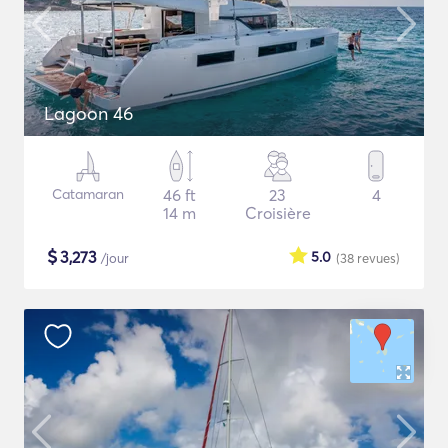
Lagoon 46
Catamaran
46 ft
23
4
14 m
Croisière
$
3,273
5.0
/jour
(38
revues
)