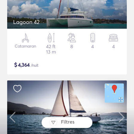
Lagoon 42
Catamaran
42 ft
8
4
4
13 m
$
4,364
/nuit
Filtres