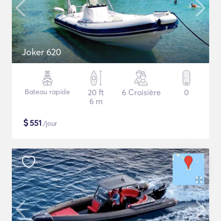
Joker 620
Bateau rapide
20 ft
6 Croisière
0
6 m
$
551
/jour