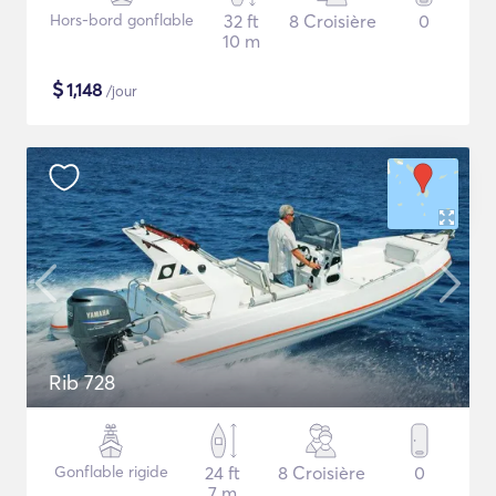
Hors-bord gonflable
32 ft
8 Croisière
0
10 m
$
1,148
/jour
Rib 728
Gonflable rigide
24 ft
8 Croisière
0
7 m