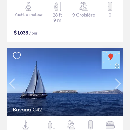
Yacht à moteur
28 ft
9 Croisière
0
9 m
$
1,033
/jour
Bavaria C42