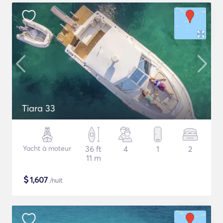
Tiara 33
Yacht à moteur
36 ft
4
1
2
11 m
$
1,607
/nuit