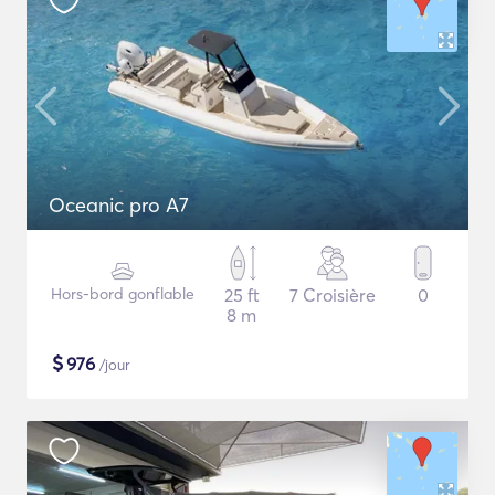
Oceanic pro A7
Hors-bord gonflable
25 ft
7 Croisière
0
8 m
$
976
/jour