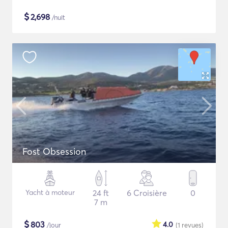
$
2,698
/nuit
Fost Obsession
Yacht à moteur
24 ft
6 Croisière
0
7 m
$
803
4.0
/jour
(1
revues
)