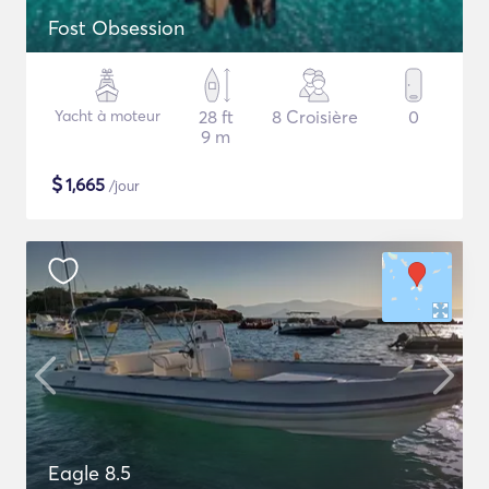
Fost Obsession
Yacht à moteur
28 ft
8 Croisière
0
9 m
$
1,665
/jour
Eagle 8.5