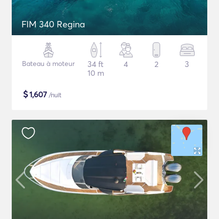
FIM 340 Regina
Bateau à moteur
34 ft
4
2
3
10 m
$
1,607
/nuit