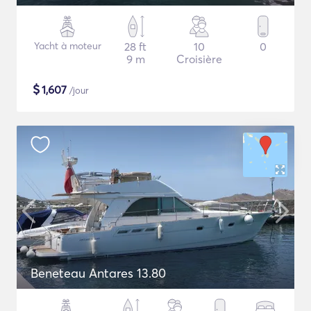
Yacht à moteur
28 ft
10
0
9 m
Croisière
$
1,607
/jour
Beneteau Antares 13.80