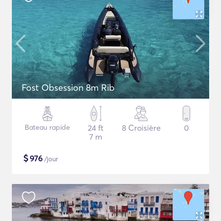
Fost Obsession 8m Rib
Bateau rapide
24 ft
8 Croisière
0
7 m
$
976
/jour