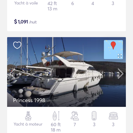
Yacht à voile
42 ft
6
4
3
13 m
$
1,091
/nuit
Princess 1998
Yacht à moteur
60 ft
7
3
3
18 m