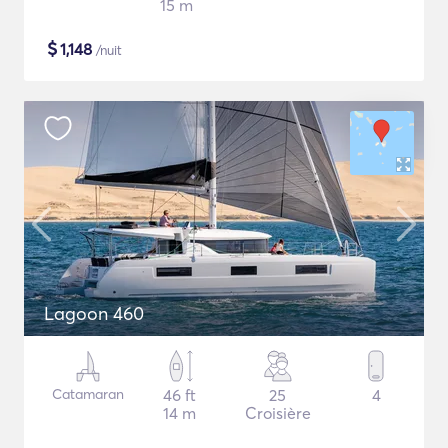
15 m
$
1,148
/nuit
Lagoon 460
Catamaran
46 ft
25
4
14 m
Croisière