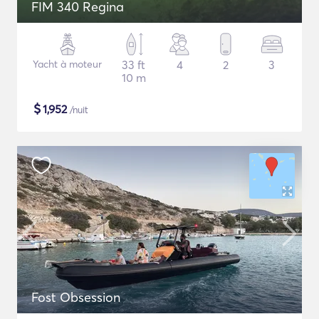
FIM 340 Regina
Yacht à moteur
33 ft
4
2
3
10 m
$
1,952
/nuit
Fost Obsession