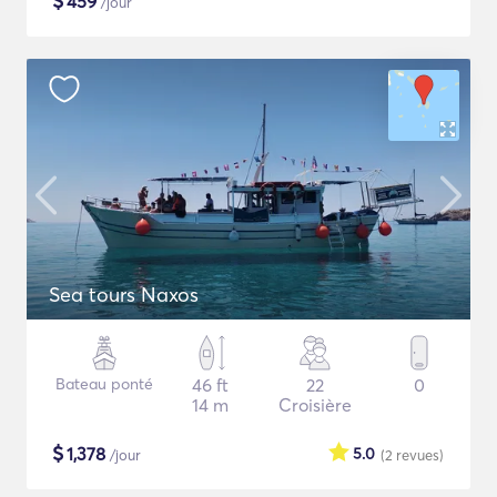
$
459
/jour
Sea tours Naxos
Bateau ponté
46 ft
22
0
14 m
Croisière
$
1,378
5.0
/jour
(2
revues
)