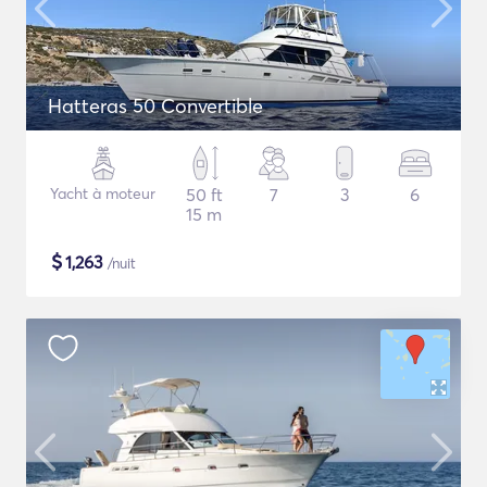
Hatteras 50 Convertible
Yacht à moteur
50 ft
7
3
6
15 m
$
1,263
/nuit