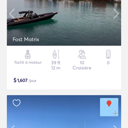
Fost Matrix
Yacht à moteur
39 ft
10
0
12 m
Croisière
$
1,607
/jour