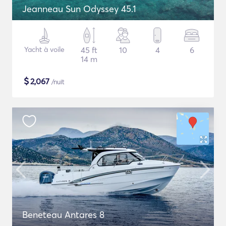
Jeanneau Sun Odyssey 45.1
Yacht à voile
45 ft
10
4
6
14 m
$
2,067
/nuit
Beneteau Antares 8