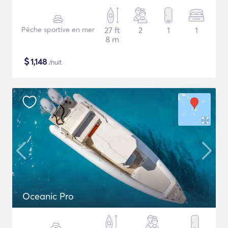
Pêche sportive en mer
27 ft
2
1
1
8 m
$
1,148
/nuit
Oceanic Pro