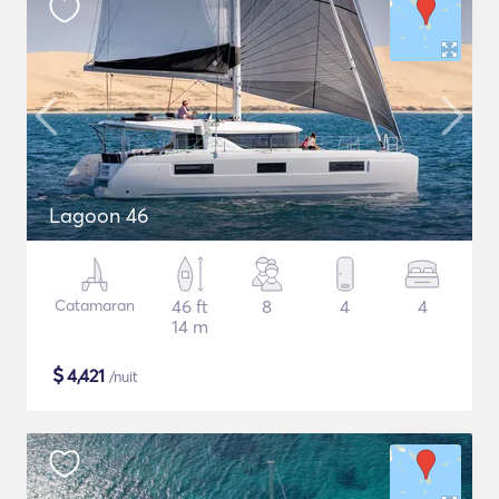
Lagoon 46
Catamaran
46 ft
8
4
4
14 m
$
4,421
/nuit