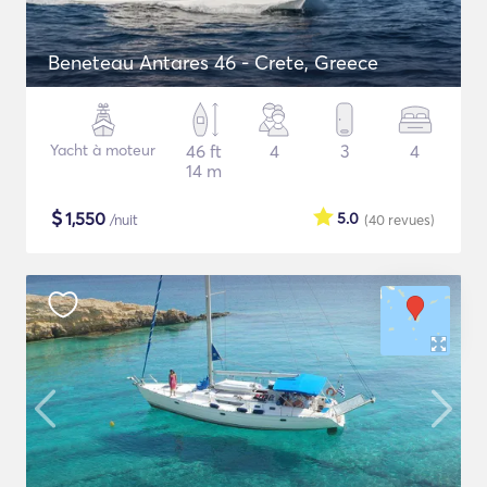
Beneteau Antares 46 - Crete, Greece
Yacht à moteur
46 ft
4
3
4
14 m
$
1,550
5.0
/nuit
(40
revues
)