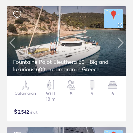
Fountaine Pajot Eleuthera 60 - Big and
luxurious 60ft catamaran in Greece!
Catamaran
60 ft
8
5
6
18 m
$
2,542
/nuit