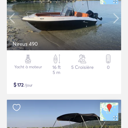
Nireus 490
Yacht à moteur
16 ft
5 Croisière
0
5 m
$
172
/jour