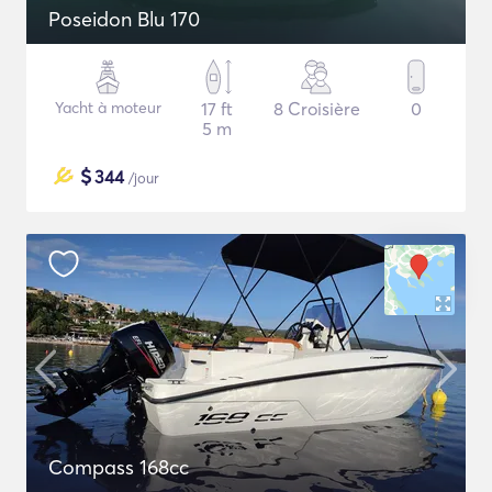
Poseidon Blu 170
Yacht à moteur
17 ft
8 Croisière
0
5 m
$
344
/jour
Compass 168cc