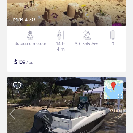
M/B 4,30
Bateau à moteur
14 ft
5 Croisière
0
4 m
$
109
/jour