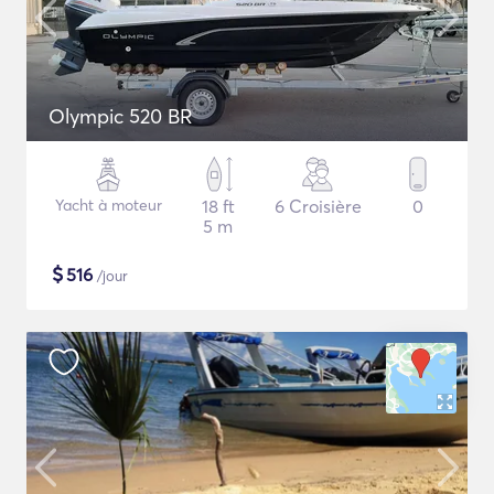
Olympic 520 BR
Yacht à moteur
18 ft
6 Croisière
0
5 m
$
516
/jour