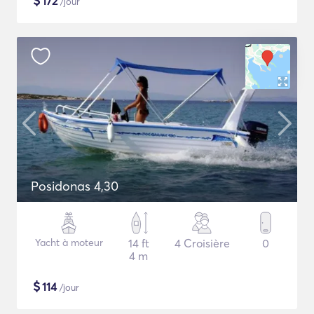
$
172
/jour
Posidonas 4,30
Yacht à moteur
14 ft
4 Croisière
0
4 m
$
114
/jour