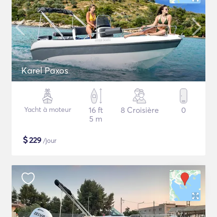
Karel Paxos
Yacht à moteur
16 ft
8 Croisière
0
5 m
$
229
/jour