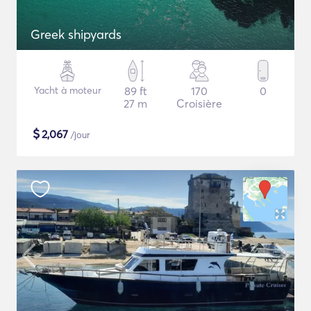
Greek shipyards
Yacht à moteur
89 ft
170
0
27 m
Croisière
$
2,067
/jour