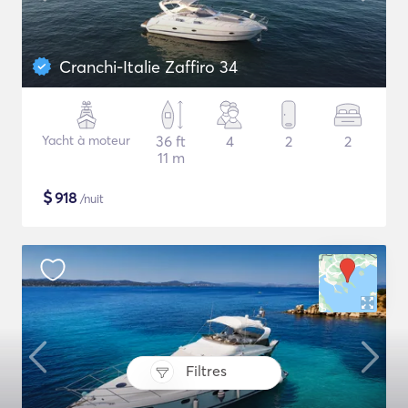
Cranchi-Italie Zaffiro 34
Yacht à moteur
36 ft
4
2
2
11 m
$
918
/nuit
Filtres