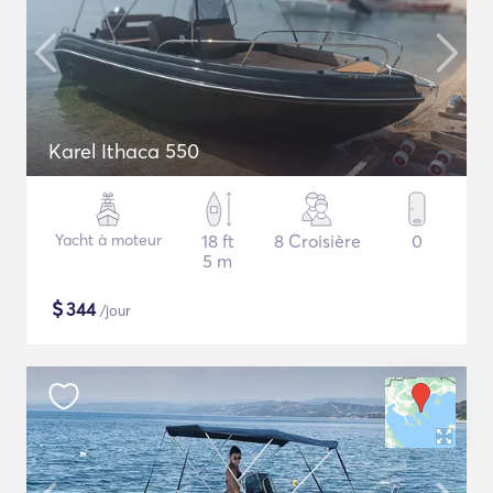
Karel Ithaca 550
Yacht à moteur
18 ft
8 Croisière
0
5 m
$
344
/jour