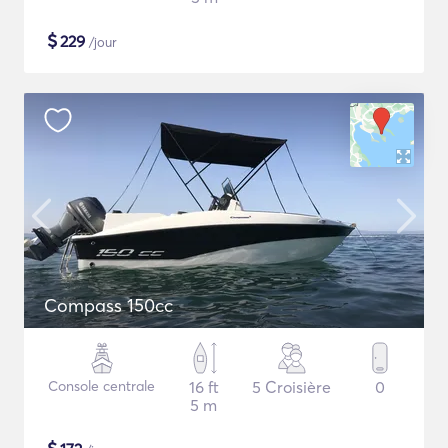
$
229
/jour
Compass 150cc
Console centrale
16 ft
5 Croisière
0
5 m