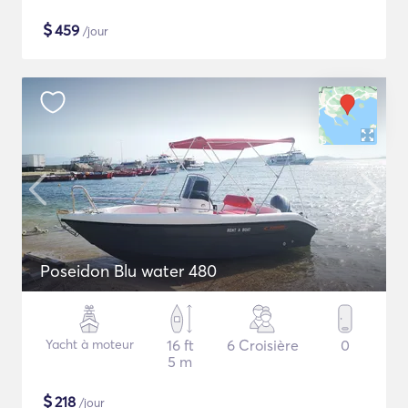
$
459
/jour
Poseidon Blu water 480
Yacht à moteur
16 ft
6 Croisière
0
5 m
$
218
/jour