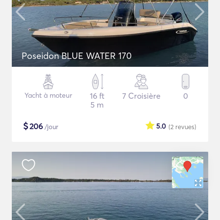
Poseidon BLUE WATER 170
Yacht à moteur
16 ft
7 Croisière
0
5 m
$
206
5.0
/jour
(2
revues
)