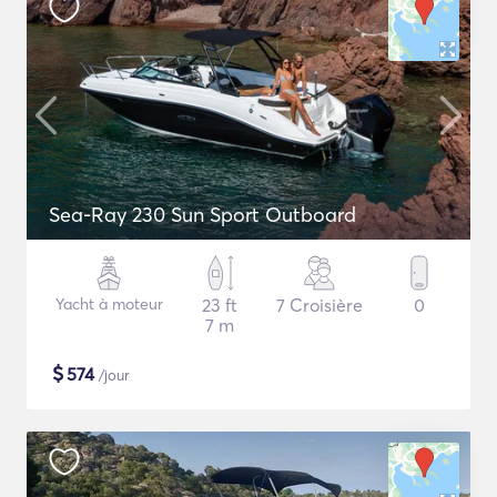
Sea-Ray 230 Sun Sport Outboard
Yacht à moteur
23 ft
7 Croisière
0
7 m
$
574
/jour