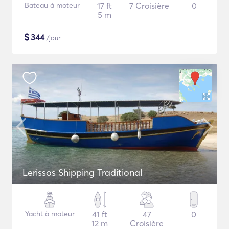
Bateau à moteur
17 ft
7 Croisière
0
5 m
$
344
/jour
Lerissos Shipping Traditional
Yacht à moteur
41 ft
47
0
12 m
Croisière