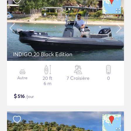
INDIGO 20 Black Edition
Autre
20 ft
7 Croisière
0
6 m
$
516
/jour