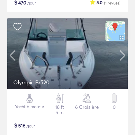
$
470
5.0
/jour
(1
revues
)
Olympic Br520
Yacht à moteur
18 ft
6 Croisière
0
5 m
$
516
/jour