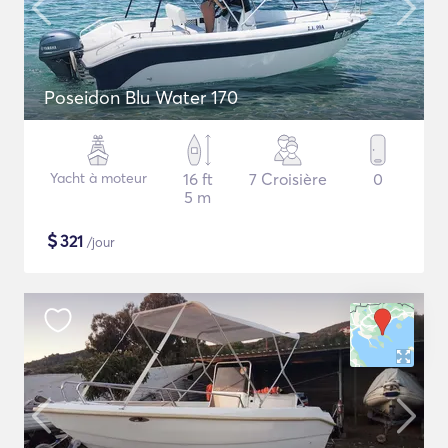
Poseidon Blu Water 170
Yacht à moteur
16 ft
7 Croisière
0
5 m
$
321
/jour