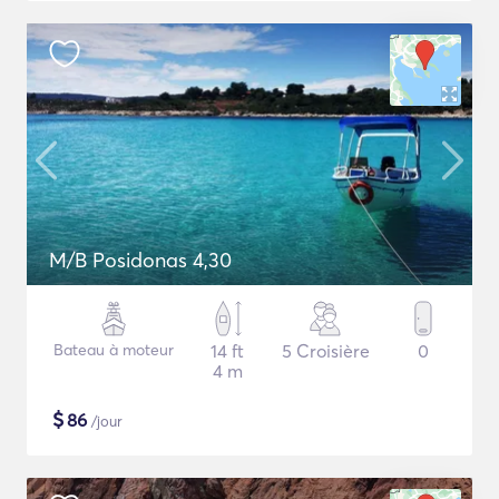
M/B Posidonas 4,30
Bateau à moteur
14 ft
5 Croisière
0
4 m
$
86
/jour