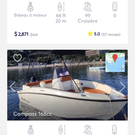
Bateau à moteur
66 ft
99
0
20 m
Croisière
$
2,871
5.0
/jour
(57
revues
)
Compass 168cc