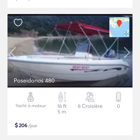
Poseidonas 480
Yacht à moteur
16 ft
6 Croisière
0
5 m
$
206
/jour