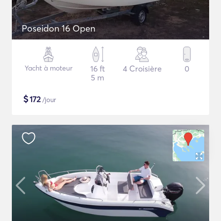
Poseidon 16 Open
Yacht à moteur
16 ft
4 Croisière
0
5 m
$
172
/jour