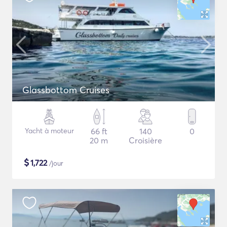
Glassbottom Cruises
Yacht à moteur
66 ft
140
0
20 m
Croisière
$
1,722
/jour