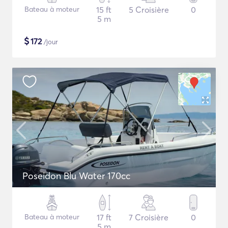
Bateau à moteur
15 ft
5 Croisière
0
5 m
$
172
/jour
Poseidon Blu Water 170cc
Bateau à moteur
17 ft
7 Croisière
0
5 m