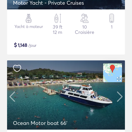
Motor Yacht - Private Cruises
Yacht à moteur
39 ft
10
1
12 m
Croisière
$
1,148
/jour
Ocean Motor boat 66'