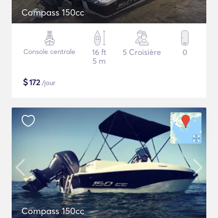
Compass 150cc
Console centrale
16 ft
5 Croisière
0
5 m
$
172
/jour
Compass 150cc