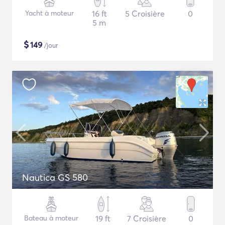
Yacht à moteur
16 ft
5 Croisière
0
5 m
$
149
/jour
Nautica GS 580
Bateau à moteur
19 ft
7 Croisière
0