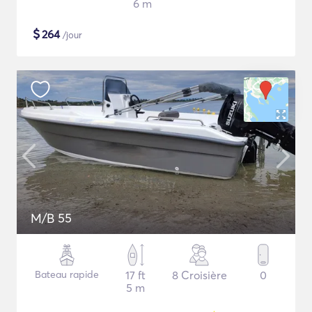
6 m
$
264
/jour
M/B 55
Bateau rapide
17 ft
8 Croisière
0
5 m