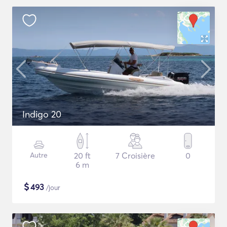
Indigo 20
Autre
20 ft
7 Croisière
0
6 m
$
493
/jour