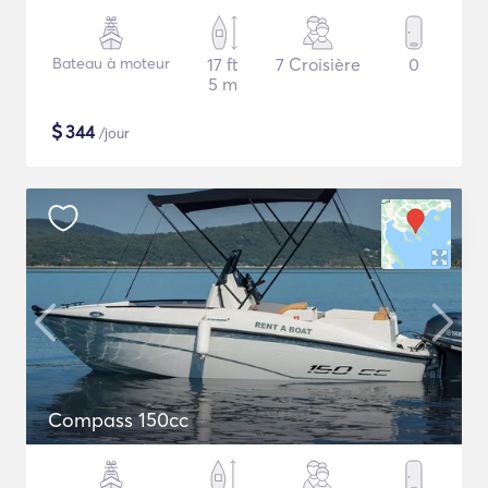
Bateau à moteur
17 ft
7 Croisière
0
5 m
$
344
/jour
Compass 150cc