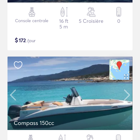
Console centrale
16 ft
5 Croisière
0
5 m
$
172
/jour
Compass 150cc