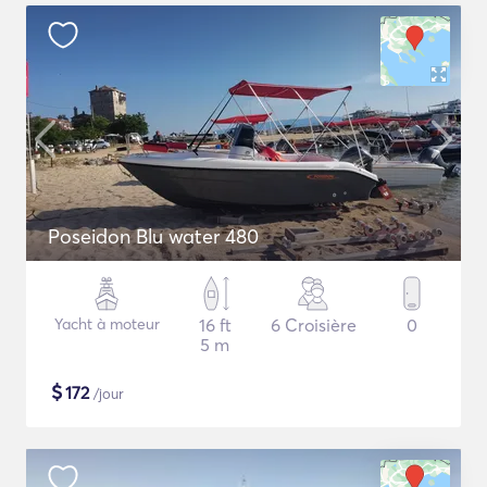
Poseidon Blu water 480
Yacht à moteur
16 ft
6 Croisière
0
5 m
$
172
/jour