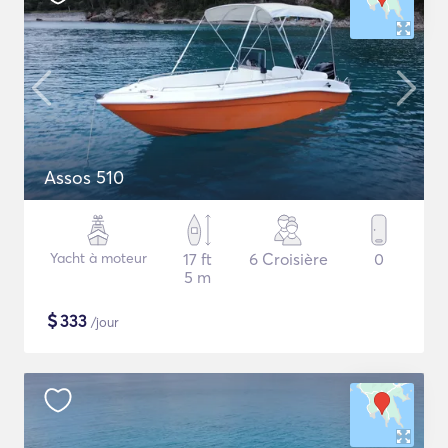
Assos 510
Yacht à moteur
17 ft
6 Croisière
0
5 m
$
333
/jour