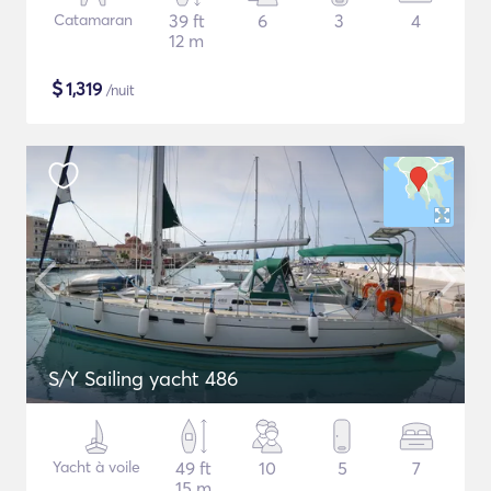
Catamaran
39 ft
6
3
4
12 m
$
1,319
/nuit
S/Y Sailing yacht 486
Yacht à voile
49 ft
10
5
7
15 m