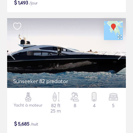
$
1,493
/jour
Sunseeker 82 predator
Yacht à moteur
82 ft
8
4
5
25 m
$
5,685
/nuit