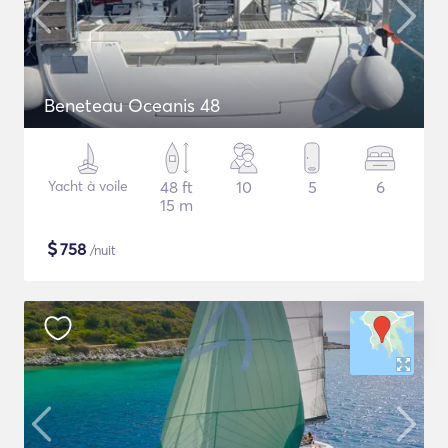
Beneteau Oceanis 48
Yacht à voile
48 ft
10
5
6
15 m
$
758
/nuit