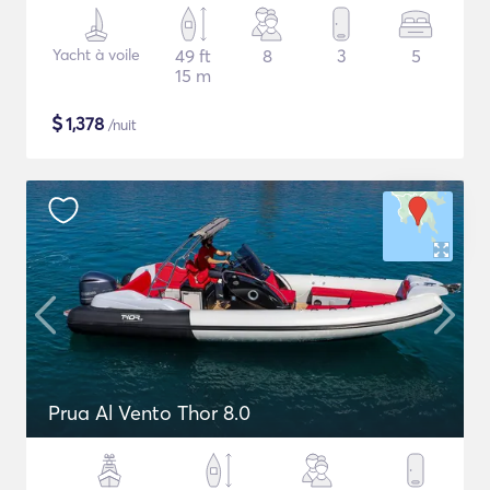
Yacht à voile
49 ft
8
3
5
15 m
$
1,378
/nuit
Prua Al Vento Thor 8.0