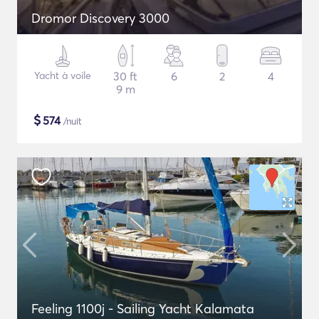
Dromor Discovery 3000
Yacht à voile
30 ft
6
2
4
9 m
$
574
/nuit
Feeling 1100j - Sailing Yacht Kalamata