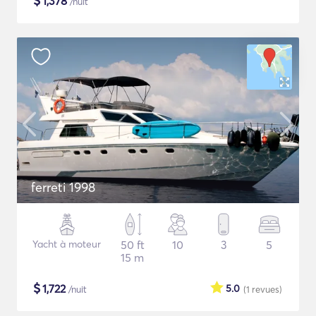
$
1,378
/nuit
ferreti 1998
Yacht à moteur
50 ft
10
3
5
15 m
$
1,722
5.0
/nuit
(1
revues
)