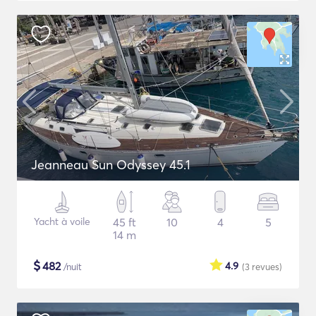
Jeanneau Sun Odyssey 45.1
Yacht à voile
45 ft
10
4
5
14 m
$
482
4.9
/nuit
(3
revues
)