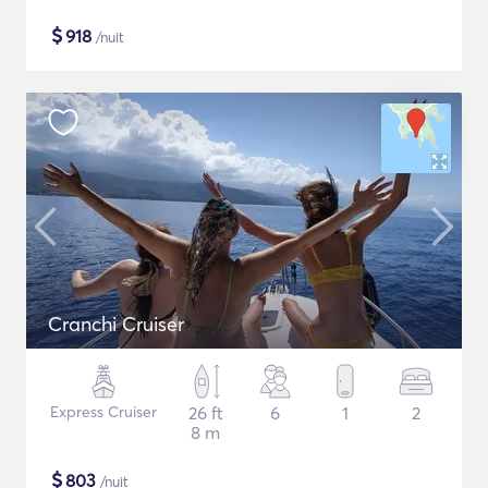
$
918
/nuit
Cranchi Cruiser
Express Cruiser
26 ft
6
1
2
8 m
$
803
/nuit