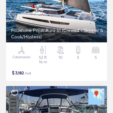
Fountaine Pajot Aura 51 (Crewed - Skipper &
Cook/Hostess)
Catamaran
52 ft
10
5
5
16 m
$
3,182
/nuit