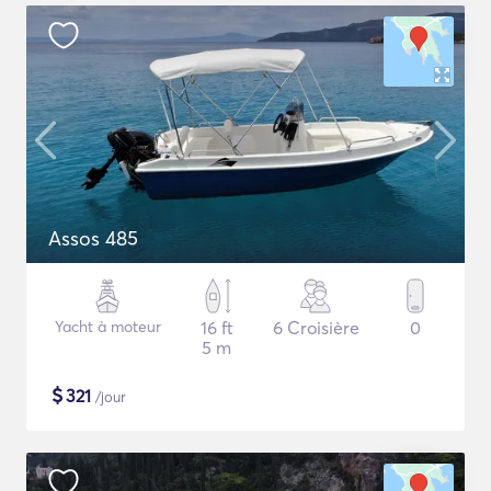
Assos 485
Yacht à moteur
16 ft
6 Croisière
0
5 m
$
321
/jour