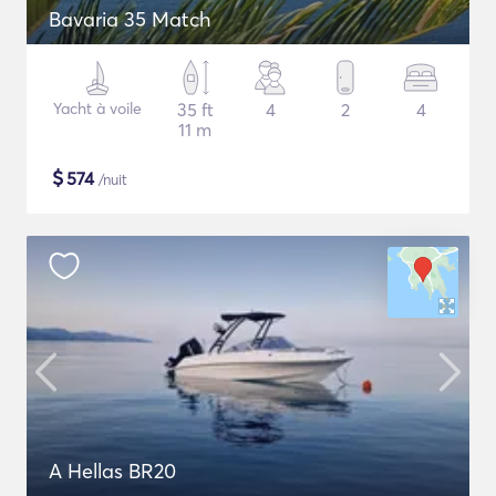
Bavaria 35 Match
Yacht à voile
35 ft
4
2
4
11 m
$
574
/nuit
A Hellas BR20