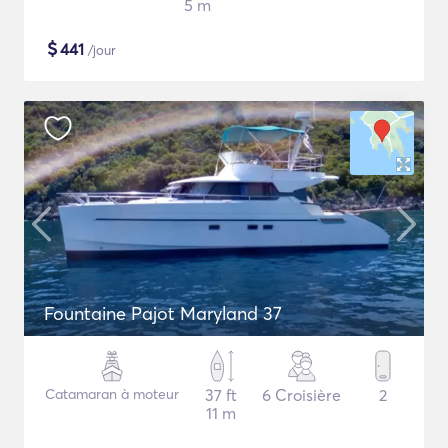
5 m
$
441
/jour
Fountaine Pajot Maryland 37
Catamaran à moteur
37 ft
6 Croisière
2
11 m