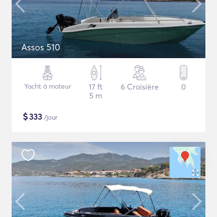
Assos 510
Yacht à moteur
17 ft
6 Croisière
0
5 m
$
333
/jour