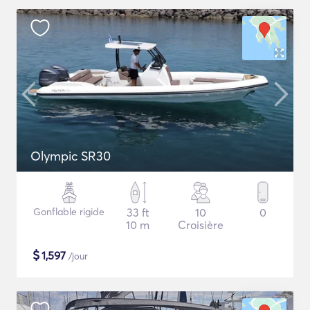
Olympic SR30
Gonflable rigide
33 ft
10
0
10 m
Croisière
$
1,597
/jour