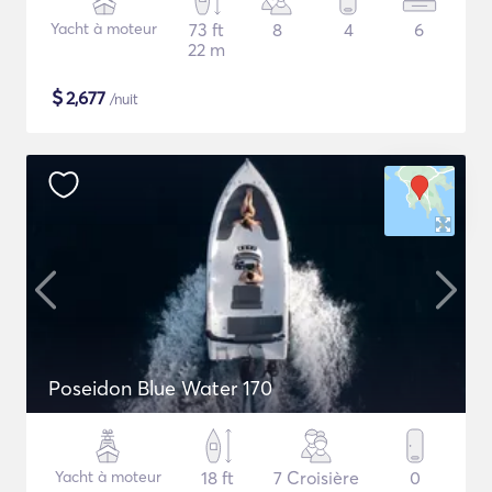
Yacht à moteur
73 ft
8
4
6
22 m
$
2,677
/nuit
Poseidon Blue Water 170
Yacht à moteur
18 ft
7 Croisière
0