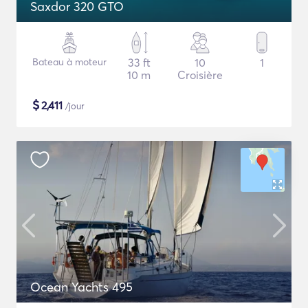
Saxdor 320 GTO
Bateau à moteur
33 ft
10
1
10 m
Croisière
$
2,411
/jour
Ocean Yachts 495