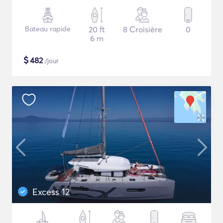
Bateau rapide
20 ft
8 Croisière
0
6 m
$
482
/jour
Excess 12