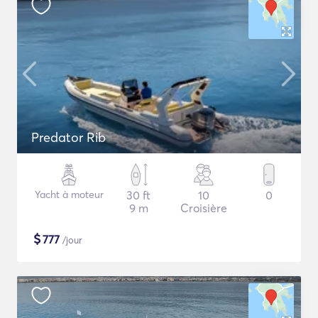
Predator Rib
Yacht à moteur
30 ft
10
0
9 m
Croisière
$
777
/jour