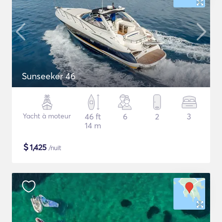
Sunseeker 46
Yacht à moteur
46 ft
6
2
3
14 m
$
1,425
/nuit