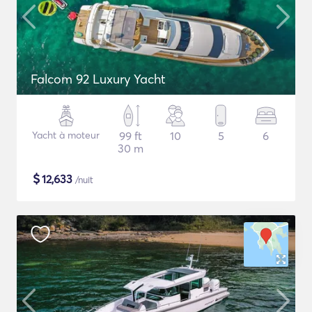
Falcom 92 Luxury Yacht
Yacht à moteur
99 ft
10
5
6
30 m
$
12,633
/nuit