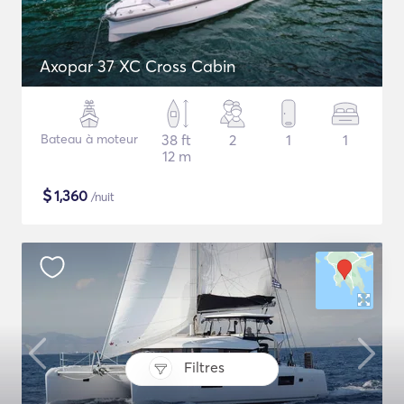
Axopar 37 XC Cross Cabin
Bateau à moteur
38 ft
2
1
1
12 m
$
1,360
/nuit
Filtres