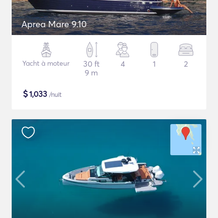
Aprea Mare 9.10
Yacht à moteur
30 ft
4
1
2
9 m
$
1,033
/nuit