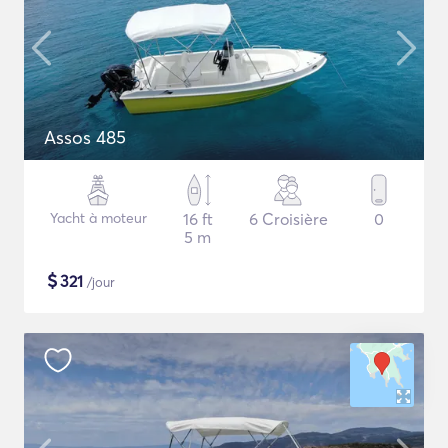
Assos 485
Yacht à moteur
16 ft
6 Croisière
0
5 m
$
321
/jour