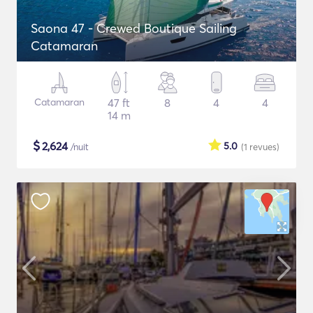
Saona 47 - Crewed Boutique Sailing
Catamaran
Catamaran
47 ft
8
4
4
14 m
$
2,624
5.0
/nuit
(1
revues
)