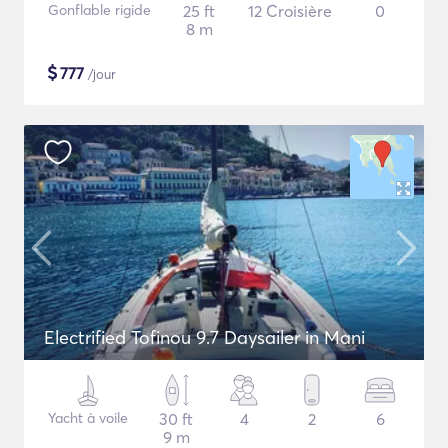
Gonflable rigide
25 ft
12 Croisière
0
8 m
$
777
/jour
Electrified Tofinou 9.7 Daysailer in Mani
Yacht à voile
30 ft
4
2
6
9 m