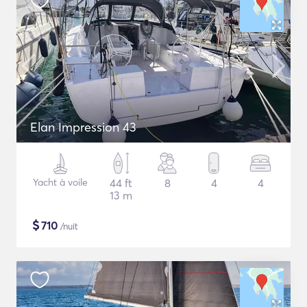
Elan Impression 43
Yacht à voile
44 ft
8
4
4
13 m
$
710
/nuit