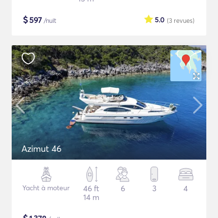
$
597
5.0
/nuit
(3
revues
)
Azimut 46
Yacht à moteur
46 ft
6
3
4
14 m