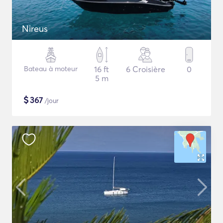
Nireus
Bateau à moteur
16 ft
6 Croisière
0
5 m
$
367
/jour