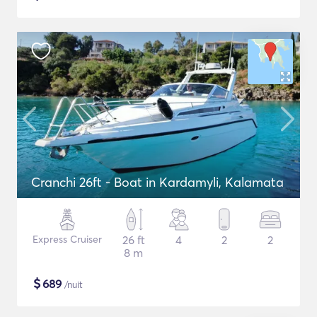
Cranchi 26ft - Boat in Kardamyli, Kalamata
Express Cruiser
26 ft
4
2
2
8 m
$
689
/nuit