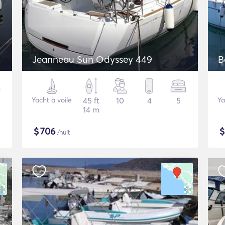
Jeanneau Sun Odyssey 449
B
Yacht à voile
45 ft
10
4
5
Ya
14 m
$
706
/nuit