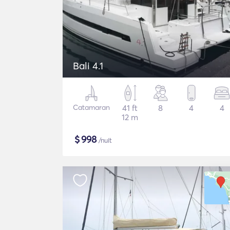
Bali 4.1
Catamaran
41 ft
8
4
4
12 m
$
998
/nuit