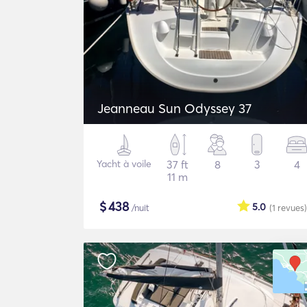
Jeanneau Sun Odyssey 37
Yacht à voile
37 ft
8
3
4
11 m
$
438
5.0
/nuit
(1
revues
)