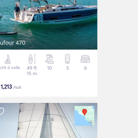
ufour 470
cht à voile
49 ft
10
5
6
15 m
$
1,213
/nuit