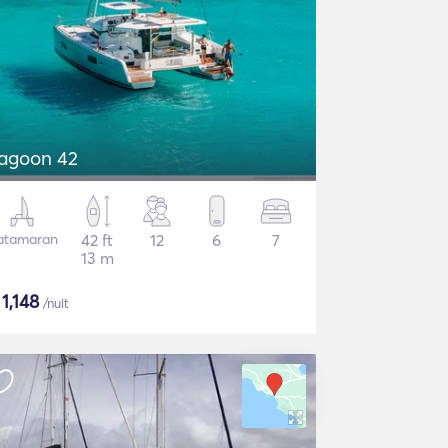
agoon 42
atamaran
42 ft
12
6
7
13 m
$
1,148
/nuit