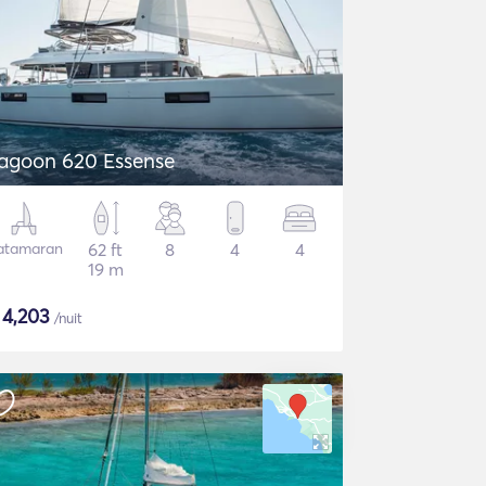
agoon 620 Essense
atamaran
62 ft
8
4
4
19 m
$
4,203
/nuit