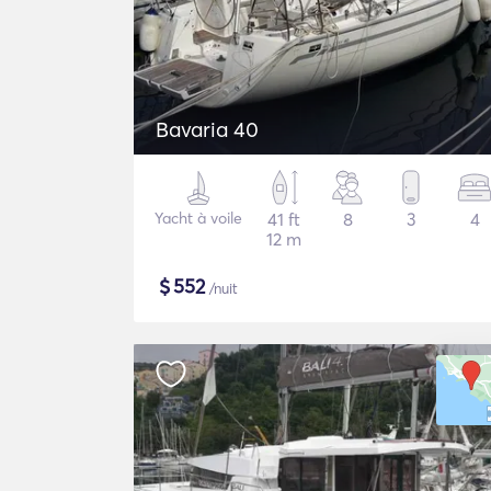
Bavaria 40
Yacht à voile
41 ft
8
3
4
12 m
$
552
/nuit