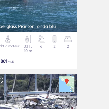
iberglass Piantoni onda blu
cht à moteur
33 ft
6
2
2
10 m
$
861
/nuit