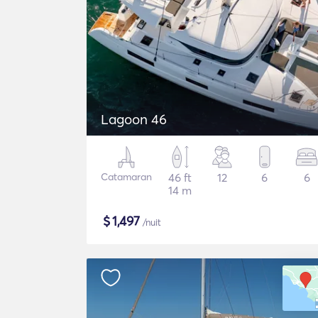
Lagoon 46
Catamaran
46 ft
12
6
6
14 m
$
1,497
/nuit