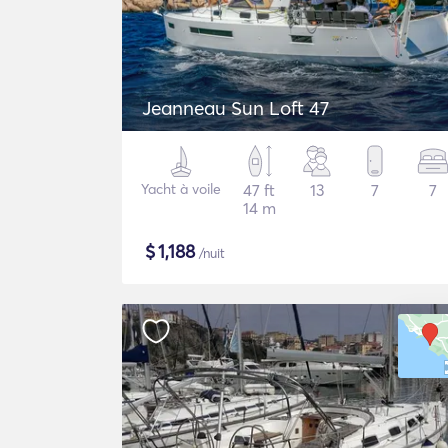
Jeanneau Sun Loft 47
Yacht à voile
47 ft
13
7
7
14 m
$
1,188
/nuit