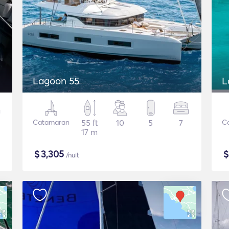
Lagoon 55
L
Catamaran
55 ft
10
5
7
C
17 m
$
3,305
/nuit