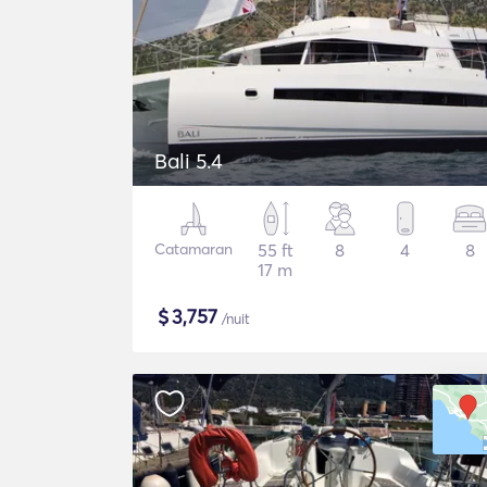
Bali 5.4
Catamaran
55 ft
8
4
8
17 m
$
3,757
/nuit