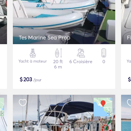
Tes Marine Sea Prop
F
Yacht à moteur
20 ft
6 Croisière
0
Ya
6 m
$
203
/jour