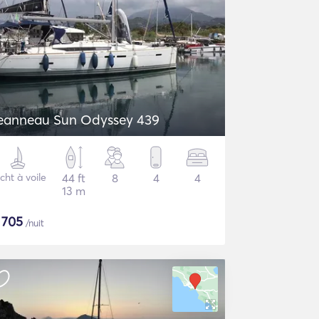
eanneau Sun Odyssey 439
cht à voile
44 ft
8
4
4
13 m
$
705
/nuit