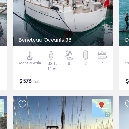
Beneteau Oceanis 38
D
Yacht à voile
38 ft
8
3
4
Ya
12 m
$
576
/nuit