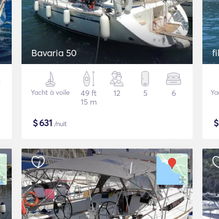
Bavaria 50
f
Yacht à voile
49 ft
12
5
6
Ya
15 m
$
631
/nuit