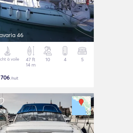
avaria 46
cht à voile
47 ft
10
4
5
14 m
$
706
/nuit