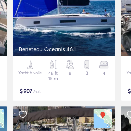
Beneteau Oceanis 46.1
J
Yacht à voile
48 ft
8
3
4
Ya
15 m
$
907
/nuit