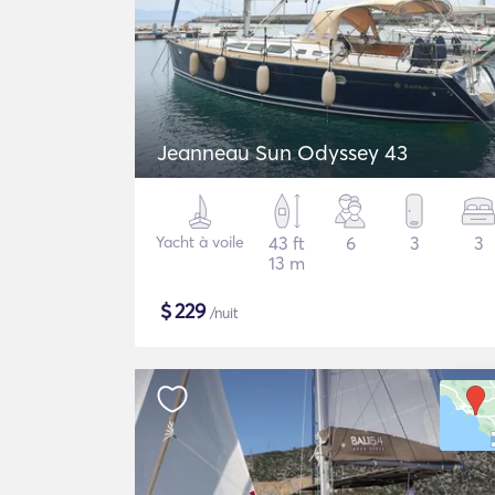
Jeanneau Sun Odyssey 43
Yacht à voile
43 ft
6
3
3
13 m
$
229
/nuit