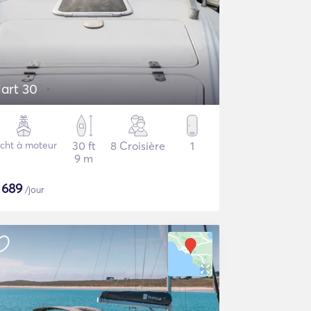
iart 30
cht à moteur
30 ft
8 Croisière
1
9 m
$
689
/jour