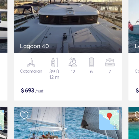
Lagoon 40
L
Catamaran
39 ft
12
6
7
C
12 m
$
693
/nuit