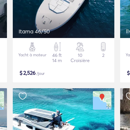
Itama 46/50
I
Yacht à moteur
46 ft
10
2
Ya
14 m
Croisière
$
2,526
/jour