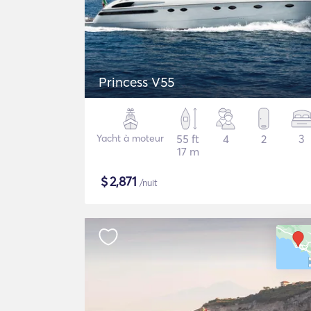
Princess V55
Yacht à moteur
55 ft
4
2
3
17 m
$
2,871
/nuit