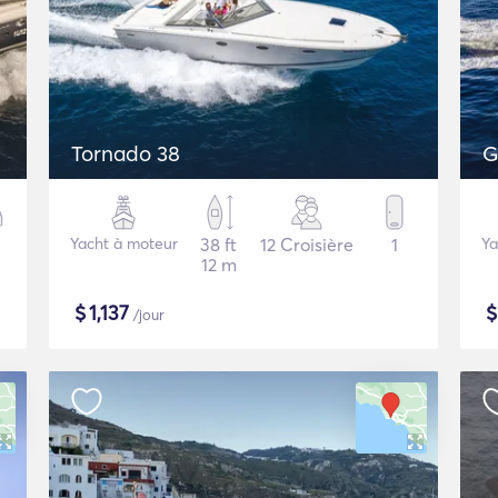
Tornado 38
G
Yacht à moteur
38 ft
12 Croisière
1
Ya
12 m
$
1,137
/jour