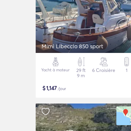
Mimì Libeccio 850 sport
Yacht à moteur
29 ft
6 Croisière
1
9 m
$
1,147
/jour