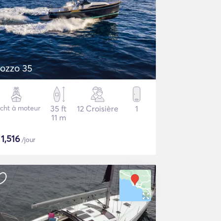
ozzo 35
cht à moteur
35 ft
12 Croisière
1
11 m
$
1,516
/jour