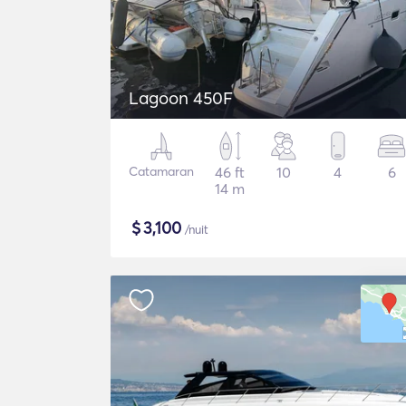
Lagoon 450F
Catamaran
46 ft
10
4
6
14 m
$
3,100
/nuit