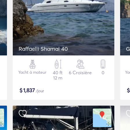
Raffaelli Shamal 40
G
Yacht à moteur
40 ft
6 Croisière
0
Ya
12 m
$
1,837
/jour