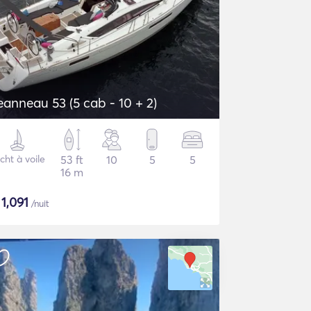
eanneau 53 (5 cab - 10 + 2)
cht à voile
53 ft
10
5
5
16 m
$
1,091
/nuit