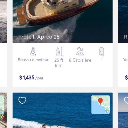
Fratelli Aprea 25
R
Bateau à moteur
25 ft
8 Croisière
1
Ya
8 m
$
1,435
/jour