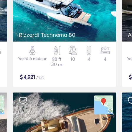
Rizzardi Technema 80
A
Yacht à moteur
98 ft
10
4
4
Ya
30 m
$
4,921
/nuit