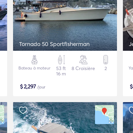
Tornado 50 Sportfisherman
J
Bateau à moteur
53 ft
8 Croisière
2
Ya
16 m
$
2,297
/jour