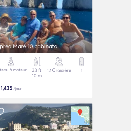
prea Mare 10 cabinato
teau à moteur
33 ft
12 Croisière
1
10 m
$
1,435
/jour