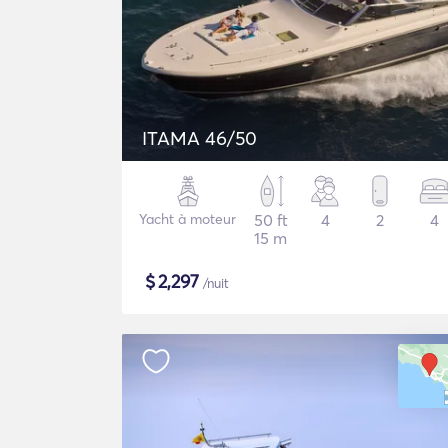
ITAMA 46/50
Yacht à moteur
50 ft
4
2
4
15 m
$
2,297
/nuit