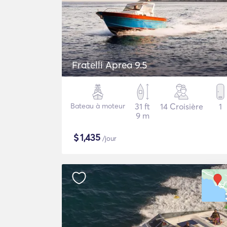
Fratelli Aprea 9.5
Bateau à moteur
31 ft
14 Croisière
1
9 m
$
1,435
/jour