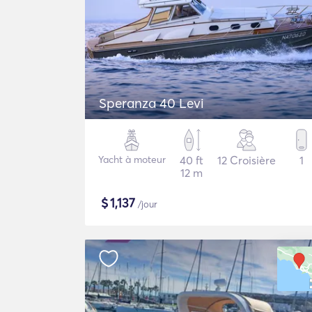
Speranza 40 Levi
Yacht à moteur
40 ft
12 Croisière
1
12 m
$
1,137
/jour