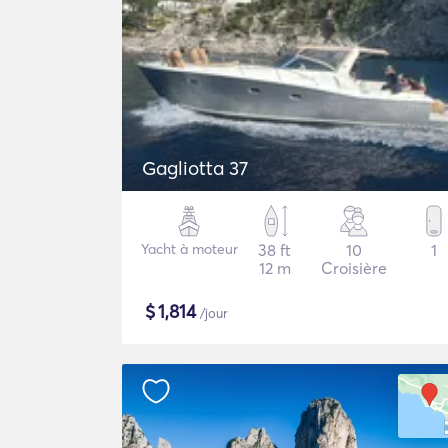
Gagliotta 37
Yacht à moteur
38 ft
10
1
12 m
Croisière
$
1,814
/jour