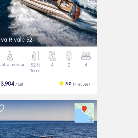
iva Rivale 52
cht à moteur
52 ft
4
2
4
16 m
$
3,904
5.0
/nuit
(1
revues
)