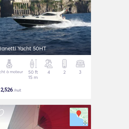
ianetti Yacht 50HT
cht à moteur
50 ft
4
2
3
15 m
$
2,526
/nuit