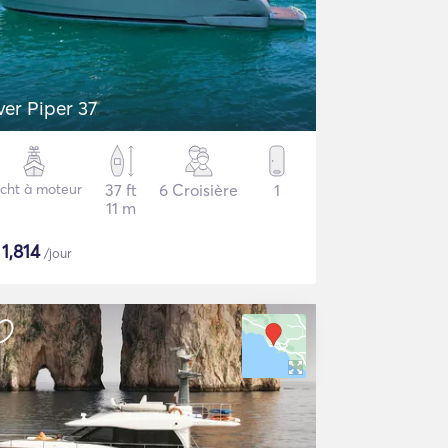
lver Piper 37
cht à moteur
37 ft
6 Croisière
1
11 m
$
1,814
/jour