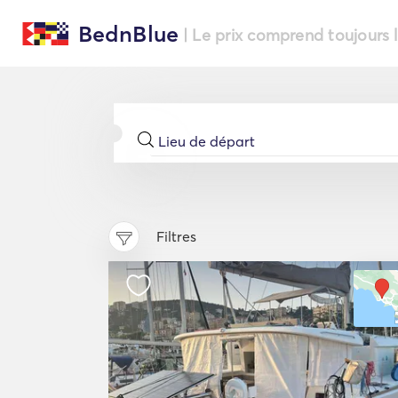
BednBlue
| Le prix comprend toujours 
Filtres