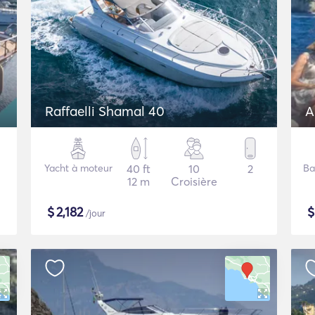
Raffaelli Shamal 40
A
Yacht à moteur
40 ft
10
2
Ba
12 m
Croisière
$
2,182
/jour