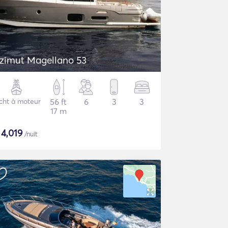
zimut Magellano 53
cht à moteur
56 ft
6
3
3
17 m
$
4,019
/nuit