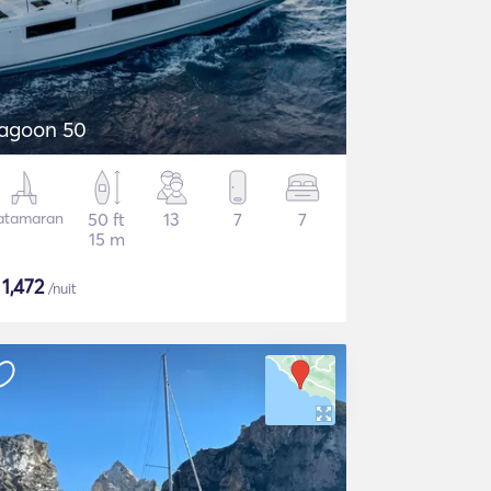
agoon 50
atamaran
50 ft
13
7
7
15 m
$
1,472
/nuit