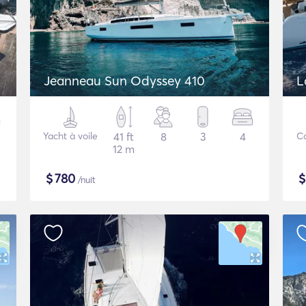
Jeanneau Sun Odyssey 410
L
Yacht à voile
41 ft
8
3
4
C
12 m
$
780
/nuit