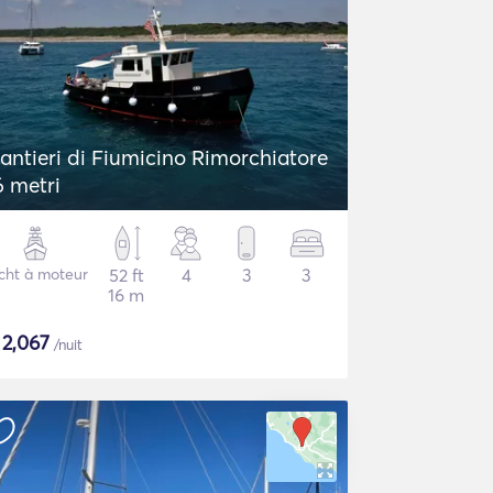
antieri di Fiumicino Rimorchiatore
6 metri
cht à moteur
52 ft
4
3
3
16 m
$
2,067
/nuit