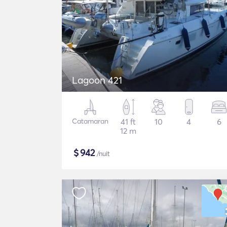
Lagoon 421
Catamaran
41 ft
10
4
6
12 m
$
942
/nuit