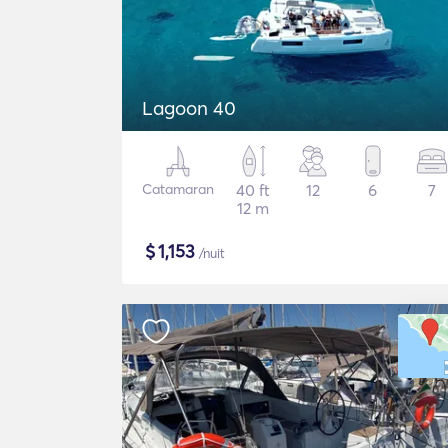
Lagoon 40
Catamaran
40 ft
12
6
7
12 m
$
1,153
/nuit