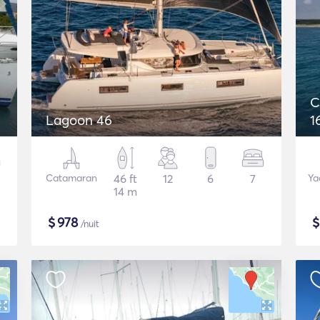
C
Lagoon 46
1
Catamaran
46 ft
12
6
7
Ya
14 m
$
978
/nuit