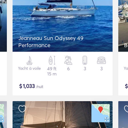
Jeanneau Sun Odyssey 49
Performance
B
Yacht à voile
49 ft
6
3
3
Ya
15 m
$
1,033
/nuit