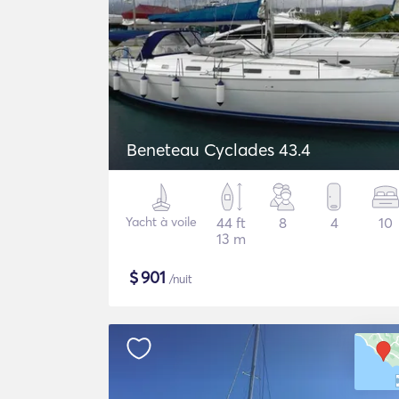
Beneteau Cyclades 43.4
Yacht à voile
44 ft
8
4
10
13 m
$
901
/nuit