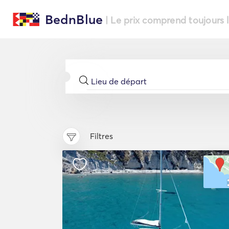
BednBlue
| Le prix comprend toujours 
Filtres