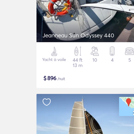
Jeanneau Sun Odyssey 440
Yacht à voile
44 ft
10
4
5
13 m
$
896
/nuit