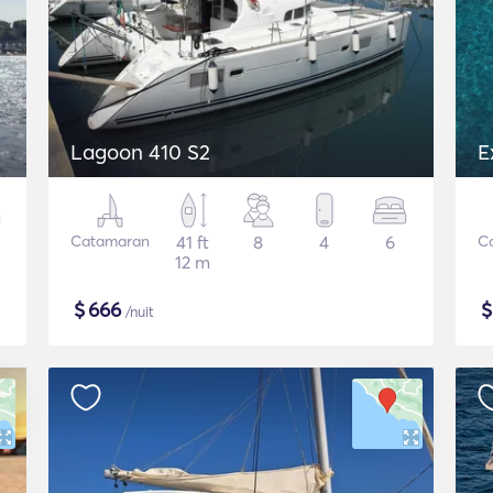
Lagoon 410 S2
E
Catamaran
41 ft
8
4
6
C
12 m
$
666
/nuit