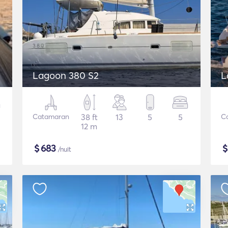
Lagoon 380 S2
L
Catamaran
38 ft
13
5
5
C
12 m
$
683
/nuit