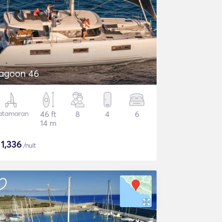
agoon 46
atamaran
46 ft
8
4
6
14 m
$
1,336
/nuit