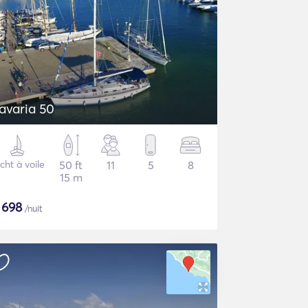
avaria 50
cht à voile
50 ft
11
5
8
15 m
$
698
/nuit