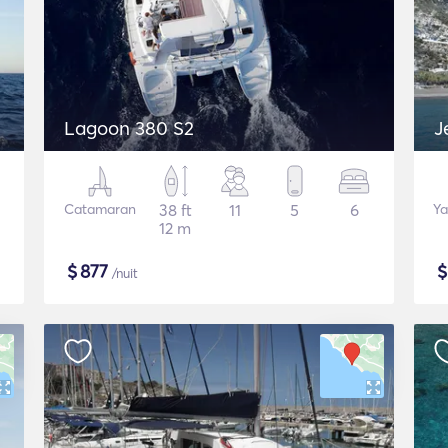
Lagoon 380 S2
J
Catamaran
38 ft
11
5
6
Ya
12 m
$
877
/nuit