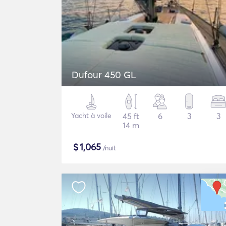
Dufour 450 GL
Yacht à voile
45 ft
6
3
3
14 m
$
1,065
/nuit