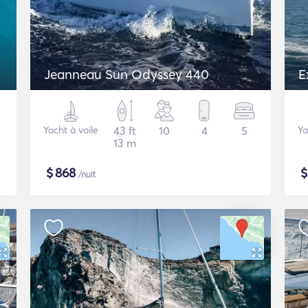
Jeanneau Sun Odyssey 440
E
Yacht à voile
43 ft
10
4
5
Ya
13 m
$
868
/nuit