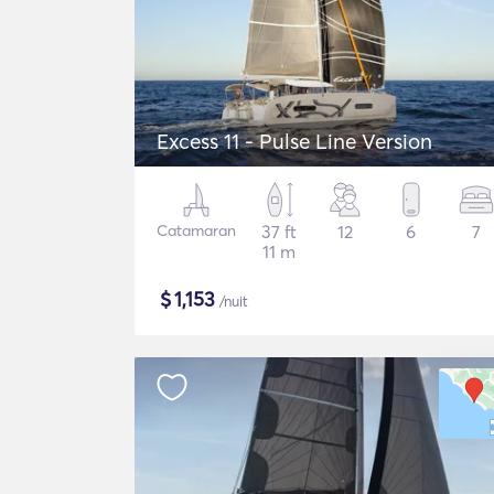
Excess 11 - Pulse Line Version
Catamaran
37 ft
12
6
7
11 m
$
1,153
/nuit