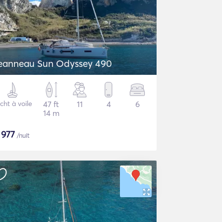
eanneau Sun Odyssey 490
cht à voile
47 ft
11
4
6
14 m
$
977
/nuit