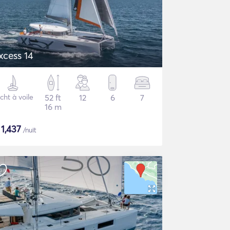
xcess 14
cht à voile
52 ft
12
6
7
16 m
$
1,437
/nuit