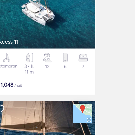
xcess 11
atamaran
37 ft
12
6
7
11 m
$
1,048
/nuit