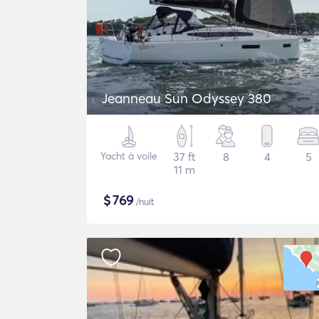
Jeanneau Sun Odyssey 380
Yacht à voile
37 ft
8
4
5
11 m
$
769
/nuit