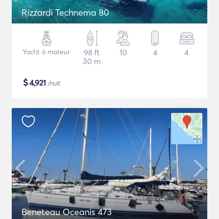
Rizzardi Technema 80
Yacht à moteur
98 ft
10
4
4
30 m
$
4,921
/nuit
Beneteau Oceanis 473