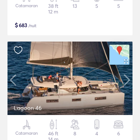
Catamaran
38 ft
13
5
5
12 m
$
683
/nuit
Lagoon 46
Catamaran
46 ft
8
4
6
14 m