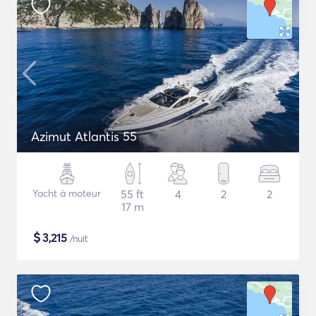
Azimut Atlantis 55
Yacht à moteur
55 ft
4
2
2
17 m
$
3,215
/nuit