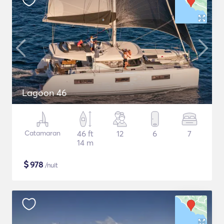
Lagoon 46
Catamaran
46 ft
12
6
7
14 m
$
978
/nuit