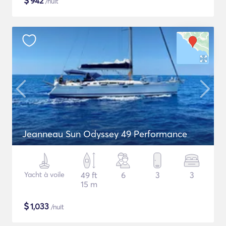
$
942
/nuit
Jeanneau Sun Odyssey 49 Performance
Yacht à voile
49 ft
6
3
3
15 m
$
1,033
/nuit