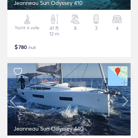
Jeanneau Sun Odyssey 410
Yacht à voile
41 ft
8
3
4
12 m
$
780
/nuit
Jeanneau Sun Odyssey 440