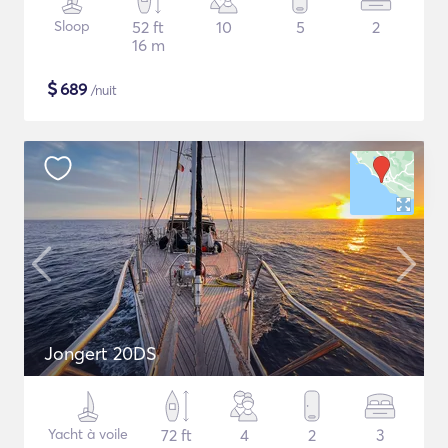
Sloop
52 ft
10
5
2
16 m
$
689
/nuit
Jongert 20DS
Yacht à voile
72 ft
4
2
3