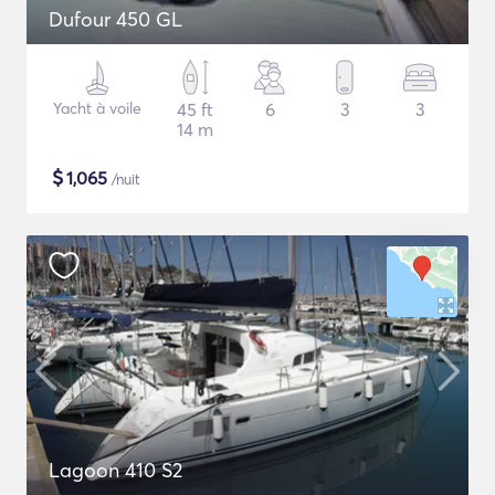
Dufour 450 GL
Yacht à voile
45 ft
6
3
3
14 m
$
1,065
/nuit
Lagoon 410 S2