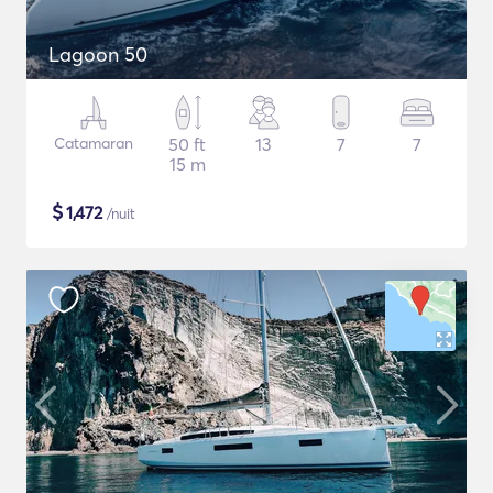
Lagoon 50
Catamaran
50 ft
13
7
7
15 m
$
1,472
/nuit