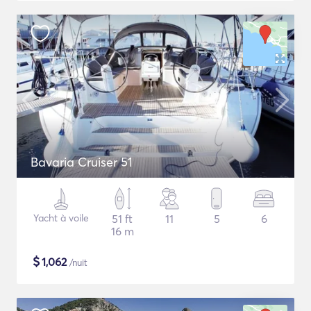
Bavaria Cruiser 51
Yacht à voile
51 ft
11
5
6
16 m
$
1,062
/nuit