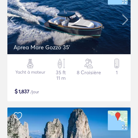
Aprea Mare Gozzo 35'
Yacht à moteur
35 ft
8 Croisière
1
11 m
$
1,837
/jour