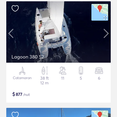
Lagoon 380 S2
Catamaran
38 ft
11
5
6
12 m
$
877
/nuit