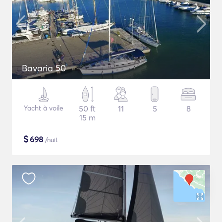
Bavaria 50
Yacht à voile
50 ft
11
5
8
15 m
$
698
/nuit