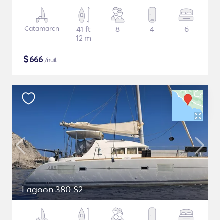
Catamaran
41 ft
8
4
6
12 m
$
666
/nuit
Lagoon 380 S2