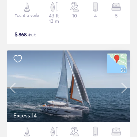
Yacht à voile
43 ft
10
4
5
13 m
$
868
/nuit
Excess 14