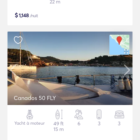
22 m
$
1,148
/nuit
Canados 50 FLY
Yacht à moteur
49 ft
6
3
3
15 m