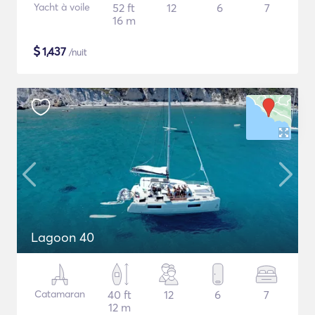
Yacht à voile
52 ft
12
6
7
16 m
$
1,437
/nuit
Lagoon 40
Catamaran
40 ft
12
6
7
12 m