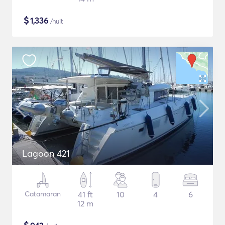
$
1,336
/nuit
Lagoon 421
Catamaran
41 ft
10
4
6
12 m