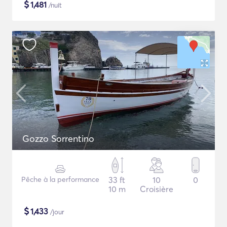
$
1,481
/nuit
Gozzo Sorrentino
Pêche à la performance
33 ft
10
0
10 m
Croisière
$
1,433
/jour