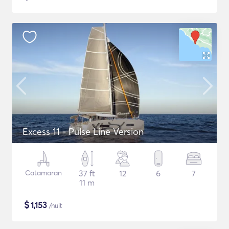
Excess 11 - Pulse Line Version
Catamaran
37 ft
12
6
7
11 m
$
1,153
/nuit