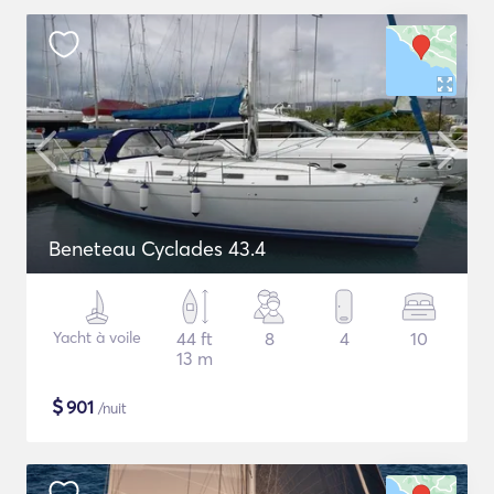
Beneteau Cyclades 43.4
Yacht à voile
44 ft
8
4
10
13 m
$
901
/nuit