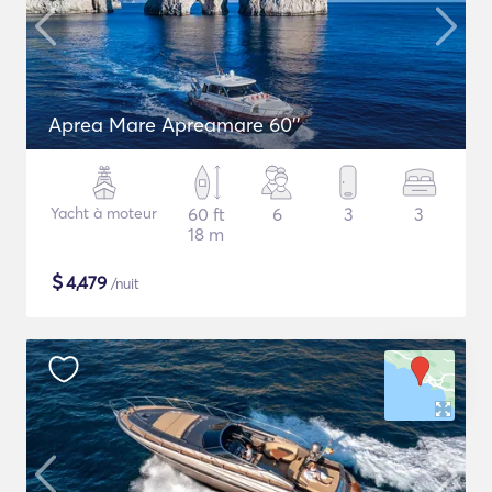
Aprea Mare Apreamare 60''
Yacht à moteur
60 ft
6
3
3
18 m
$
4,479
/nuit