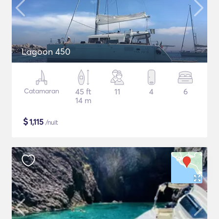
Lagoon 450
Catamaran
45 ft
11
4
6
14 m
$
1,115
/nuit