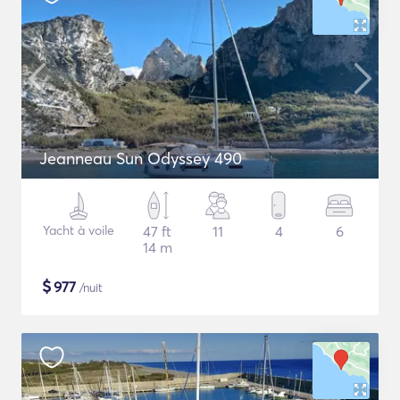
Jeanneau Sun Odyssey 490
Yacht à voile
47 ft
11
4
6
14 m
$
977
/nuit