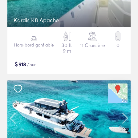
Kardis K8 Apache
Hors-bord gonflable
30 ft
11 Croisière
0
9 m
$
918
/jour