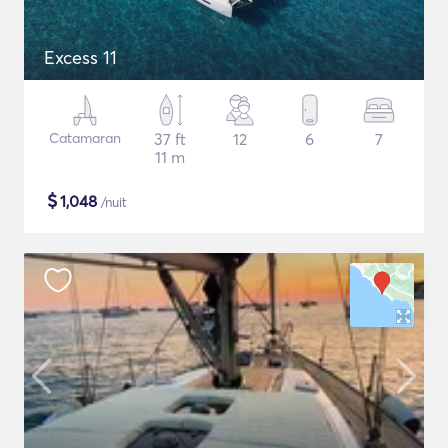
Excess 11
Catamaran
37 ft
12
6
7
11 m
$
1,048
/nuit