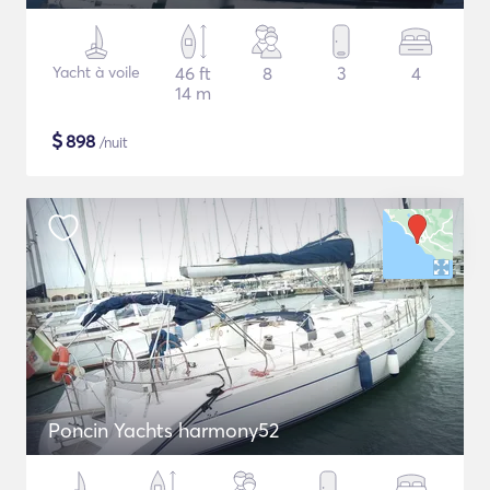
Yacht à voile
46 ft
8
3
4
14 m
$
898
/nuit
Poncin Yachts harmony52