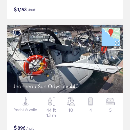
$
1,153
/nuit
Jeanneau Sun Odyssey 440
Yacht à voile
44 ft
10
4
5
13 m
$
896
/nuit