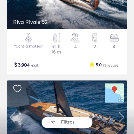
Riva Rivale 52
Yacht à moteur
52 ft
4
2
4
16 m
$
3,904
5.0
/nuit
(1
revues
)
Filtres