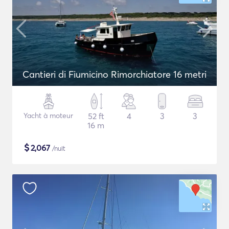
Cantieri di Fiumicino Rimorchiatore 16 metri
Yacht à moteur
52 ft
4
3
3
16 m
$
2,067
/nuit