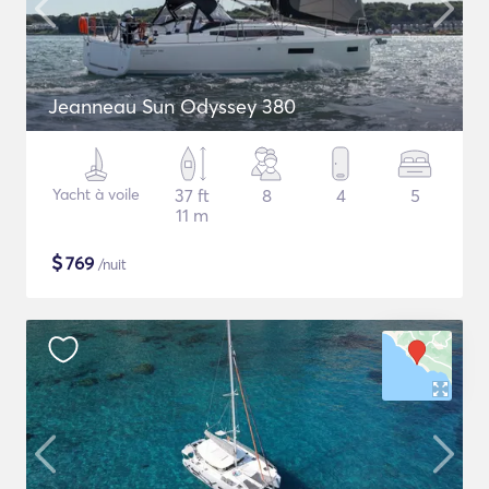
Jeanneau Sun Odyssey 380
Yacht à voile
37 ft
8
4
5
11 m
$
769
/nuit