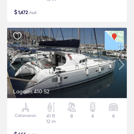
$
1,472
/nuit
Lagoon 410 S2
Catamaran
41 ft
8
4
6
12 m