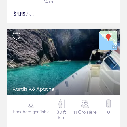
14 m
$
1,115
/nuit
Kardis K8 Apache
Hors-bord gonflable
30 ft
11 Croisière
0
9 m