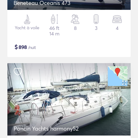
Beneteau Oceanis 473
Yacht à voile
46 ft
8
3
4
14 m
$
898
/nuit
Poncin Yachts harmony52