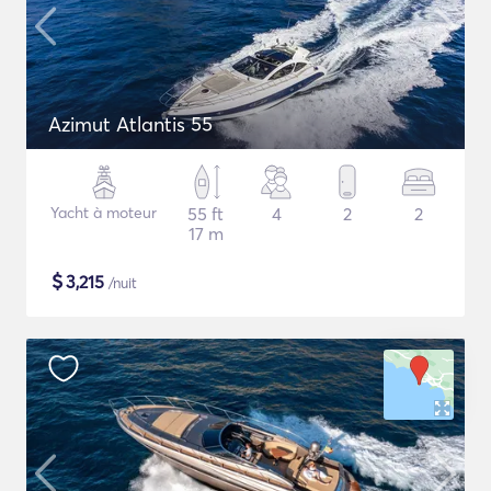
Azimut Atlantis 55
Yacht à moteur
55 ft
4
2
2
17 m
$
3,215
/nuit