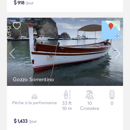
$
918
/jour
Gozzo Sorrentino
Pêche à la performance
33 ft
10
0
10 m
Croisière
$
1,433
/jour