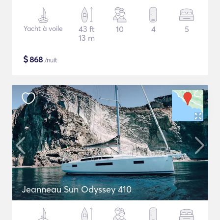
Yacht à voile
43 ft
10
4
5
13 m
$
868
/nuit
Jeanneau Sun Odyssey 410