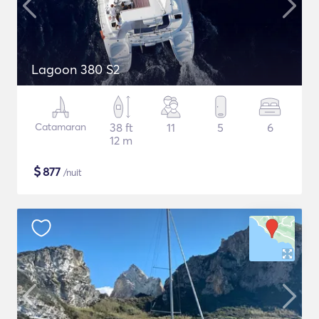
Lagoon 380 S2
Catamaran
38 ft
11
5
6
12 m
$
877
/nuit