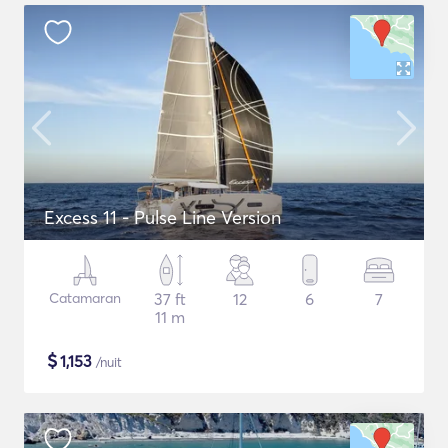
Excess 11 - Pulse Line Version
Catamaran
37 ft
12
6
7
11 m
$
1,153
/nuit