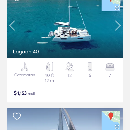
Lagoon 40
Catamaran
40 ft
12
6
7
12 m
$
1,153
/nuit