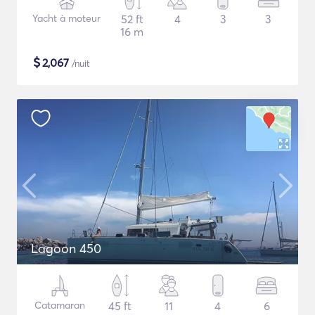
Yacht à moteur
52 ft
4
3
3
16 m
$
2,067
/nuit
Lagoon 450
Catamaran
45 ft
11
4
6