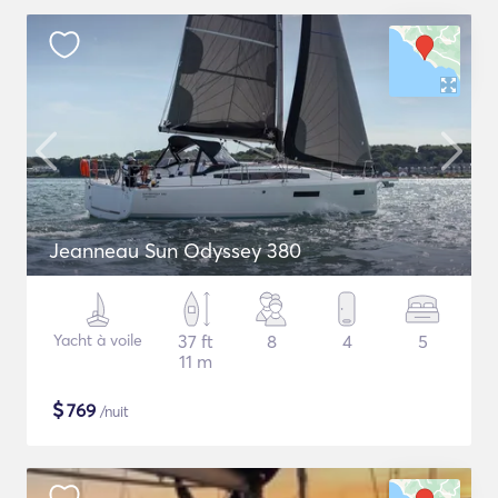
Jeanneau Sun Odyssey 380
Yacht à voile
37 ft
8
4
5
11 m
$
769
/nuit