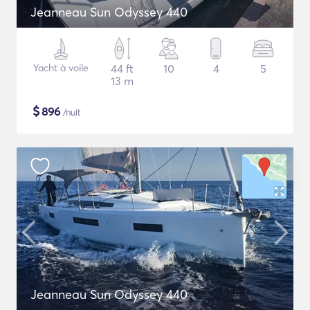
Jeanneau Sun Odyssey 440
Yacht à voile
44 ft
10
4
5
13 m
$
896
/nuit
Jeanneau Sun Odyssey 440