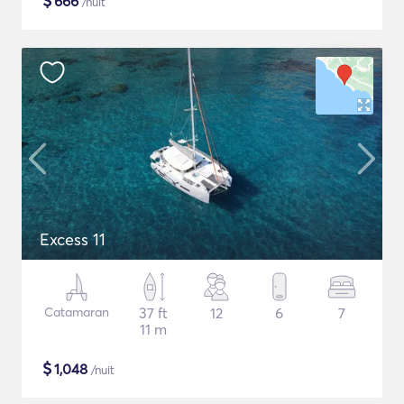
$
666
/nuit
Excess 11
Catamaran
37 ft
12
6
7
11 m
$
1,048
/nuit