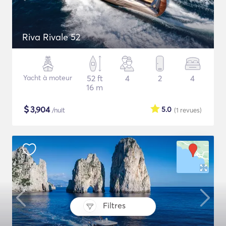
Riva Rivale 52
Yacht à moteur
52 ft
4
2
4
16 m
$
3,904
5.0
/nuit
(1
revues
)
Filtres