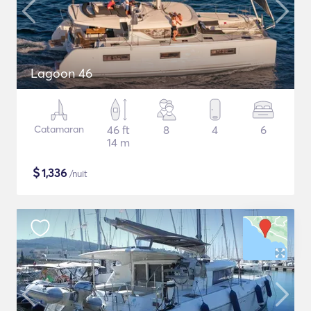
Lagoon 46
Catamaran
46 ft
8
4
6
14 m
$
1,336
/nuit