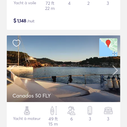
Yacht à voile
72 ft
4
2
3
22 m
$
1,148
/nuit
Canados 50 FLY
Yacht à moteur
49 ft
6
3
3
15 m