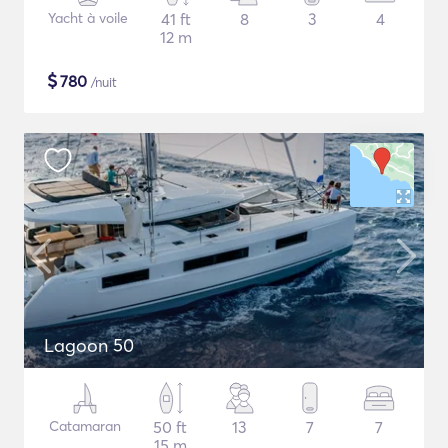
Yacht à voile
41 ft
8
3
4
12 m
$
780
/nuit
Lagoon 50
Catamaran
50 ft
13
7
7
15 m