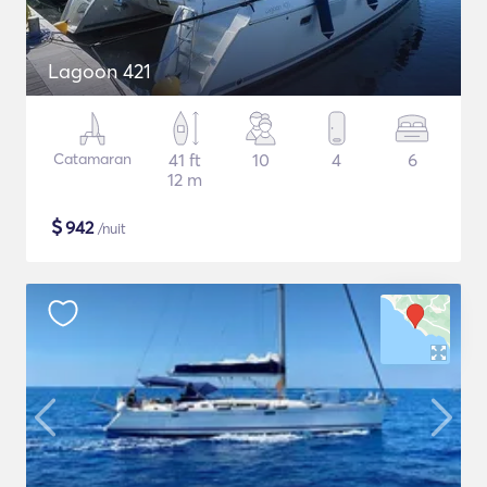
Lagoon 421
Catamaran
41 ft
10
4
6
12 m
$
942
/nuit