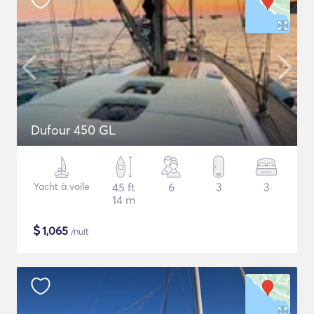
Dufour 450 GL
Yacht à voile
45 ft
6
3
3
14 m
$
1,065
/nuit