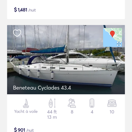
$
1,481
/nuit
Beneteau Cyclades 43.4
Yacht à voile
44 ft
8
4
10
13 m
$
901
/nuit