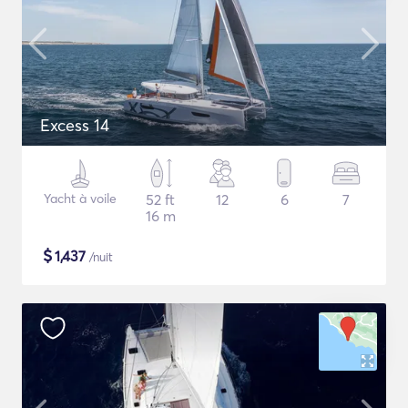
Excess 14
Yacht à voile
52 ft
12
6
7
16 m
$
1,437
/nuit