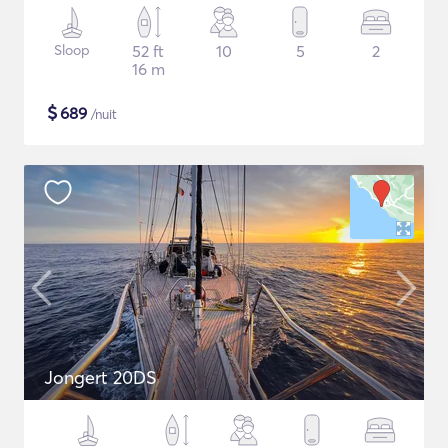
Sloop
52 ft
10
5
2
16 m
$
689
/nuit
Jongert 20DS