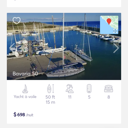
Bavaria 50
Yacht à voile
50 ft
11
5
8
15 m
$
698
/nuit