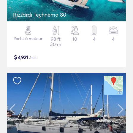
Rizzardi Technema 80
Yacht à moteur
98 ft
10
4
4
30 m
$
4,921
/nuit