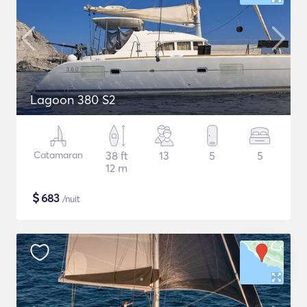
Lagoon 380 S2
Catamaran
38 ft
13
5
5
12 m
$
683
/nuit