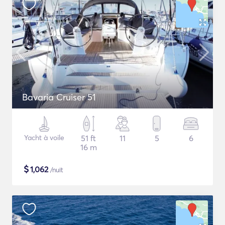
Bavaria Cruiser 51
Yacht à voile
51 ft
11
5
6
16 m
$
1,062
/nuit