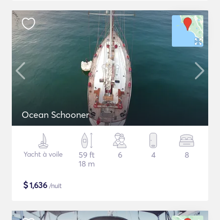
Ocean Schooner
Yacht à voile
59 ft
6
4
8
18 m
$
1,636
/nuit