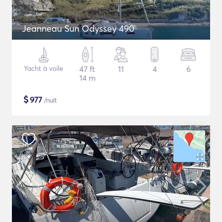
Jeanneau Sun Odyssey 490
Yacht à voile
47 ft
11
4
6
14 m
$
977
/nuit