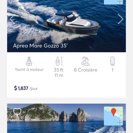
Aprea Mare Gozzo 35'
Yacht à moteur
35 ft
8 Croisière
1
11 m
$
1,837
/jour