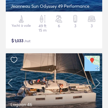
Jeanneau Sun Odyssey 49 Performance
Yacht à voile
49 ft
6
3
3
15 m
$
1,033
/nuit
Lagoon 46