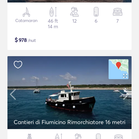
Catamaran
46 ft
12
6
7
14 m
$
978
/nuit
Cantieri di Fiumicino Rimorchiatore 16 metri