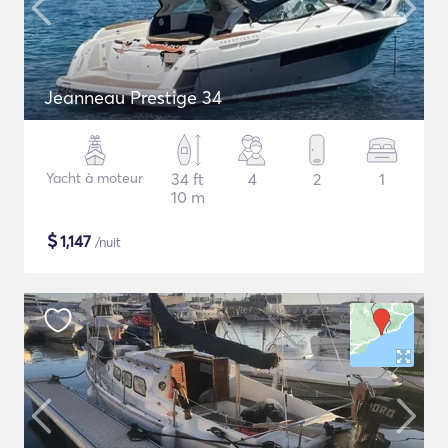
Jeanneau Prestige 34
Yacht à moteur
34 ft
4
2
1
10 m
$
1,147
/nuit