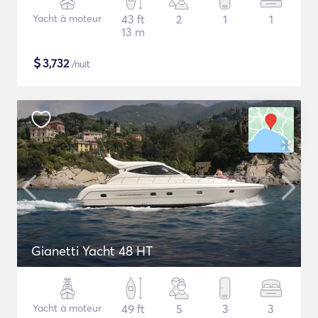
Yacht à moteur
43 ft
2
1
1
13 m
$
3,732
/nuit
Gianetti Yacht 48 HT
Yacht à moteur
49 ft
5
3
3