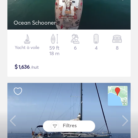
Ocean Schooner
Yacht à voile
59 ft
6
4
8
18 m
$
1,636
/nuit
Filtres