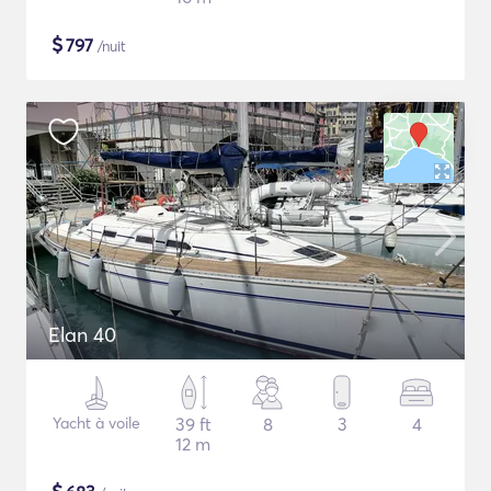
$
797
/nuit
Elan 40
Yacht à voile
39 ft
8
3
4
12 m