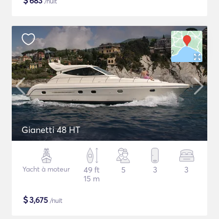
$
683
/nuit
Gianetti 48 HT
Yacht à moteur
49 ft
5
3
3
15 m
$
3,675
/nuit