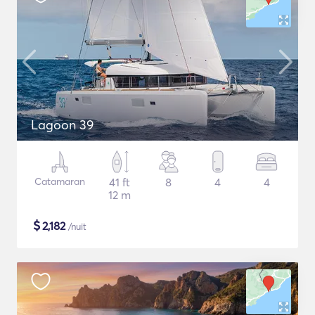
Lagoon 39
Catamaran
41 ft
8
4
4
12 m
$
2,182
/nuit