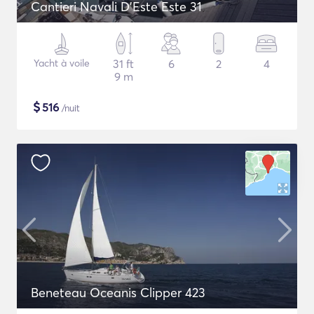
Cantieri Navali D'Este Este 31
Yacht à voile
31 ft
6
2
4
9 m
$
516
/nuit
Beneteau Oceanis Clipper 423