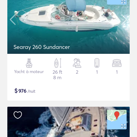
Searay 260 Sundancer
Yacht à moteur
26 ft
2
1
1
8 m
$
976
/nuit