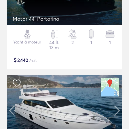
Motor 44' Portofino
Yacht à moteur
44 ft
2
1
1
13 m
$
2,440
/nuit