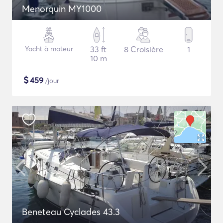
Menorquin MY1000
Yacht à moteur
33 ft
8 Croisière
1
10 m
$
459
/jour
Beneteau Cyclades 43.3