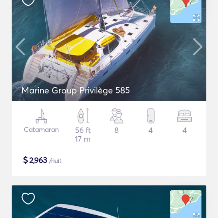
Marine Group Privilège 585
Catamaran
56 ft
8
4
4
17 m
$
2,963
/nuit