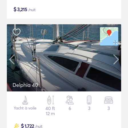
$
3,215
/nuit
Delphia 40
Yacht à voile
40 ft
6
3
3
12 m
$
1,722
/nuit