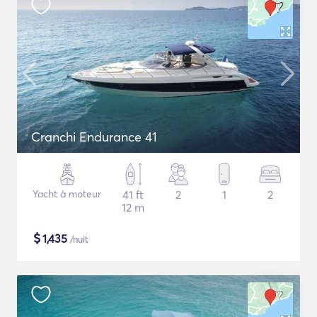
Cranchi Endurance 41
Yacht à moteur
41 ft
2
1
2
12 m
$
1,435
/nuit