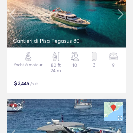
Cantieri di Pisa Pegasus 80
Yacht à moteur
80 ft
10
3
9
24 m
$
3,445
/nuit