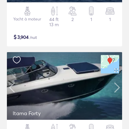
Yacht à moteur
44 ft
2
1
1
13 m
$
3,904
/nuit
Itama Forty