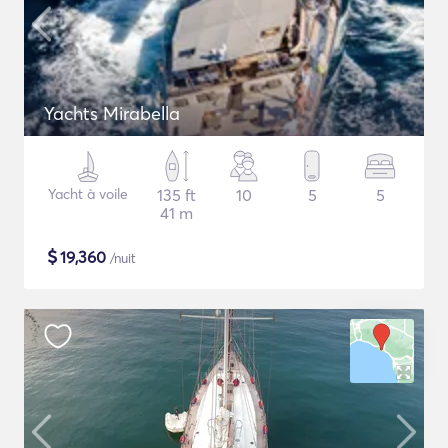
Yachts Mirabella
Yacht à voile
135 ft
10
5
5
41 m
$
19,360
/nuit