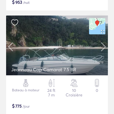
$
953
/nuit
Jeanneau Cap Camarat 7.5 BR
Bateau à moteur
24 ft
10
0
7 m
Croisière
$
775
/jour