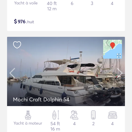
Yacht à voile
40 ft
6
3
4
12 m
$
976
/nuit
Mochi Craft Dolphin 54
Yacht à moteur
54 ft
4
2
4
16 m