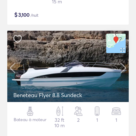
15 m
$
3,100
/nuit
Beneteau Flyer 8.8 Sundeck
Bateau à moteur
32 ft
2
1
1
10 m