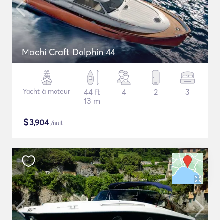
Mochi Craft Dolphin 44
Yacht à moteur
44 ft
4
2
3
13 m
$
3,904
/nuit