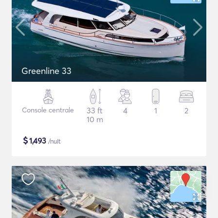
Greenline 33
Console centrale
33 ft
4
1
2
10 m
$
1,493
/nuit