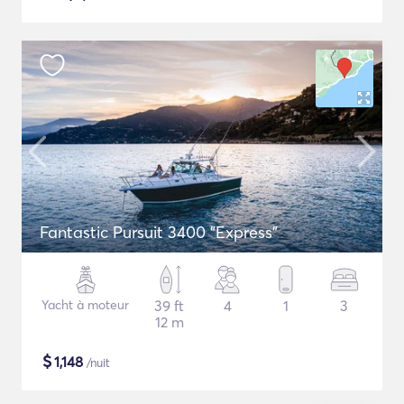
Fantastic Pursuit 3400 "Express"
Yacht à moteur
39 ft
4
1
3
12 m
$
1,148
/nuit