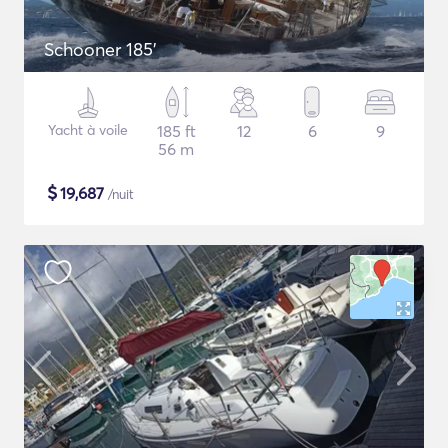
Schooner 185'
Yacht à voile
185 ft
12
6
9
56 m
$
19,687
/nuit