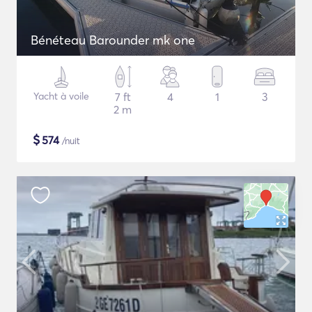
Bénéteau Barounder mk one
Yacht à voile
7 ft
4
1
3
2 m
$
574
/nuit