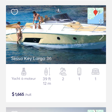
Sessa Key Largo 36
Yacht à moteur
39 ft
2
1
1
12 m
$
1,665
/nuit