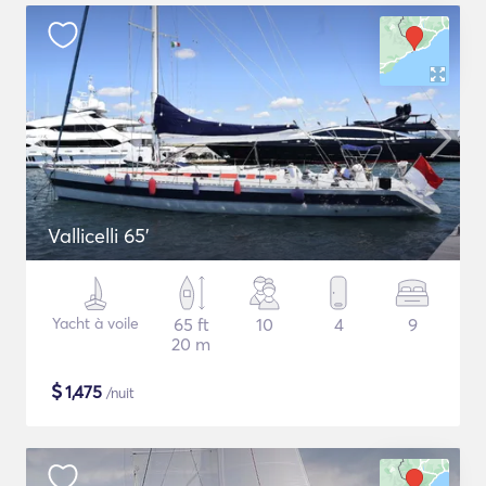
Vallicelli 65'
Yacht à voile
65 ft
10
4
9
20 m
$
1,475
/nuit