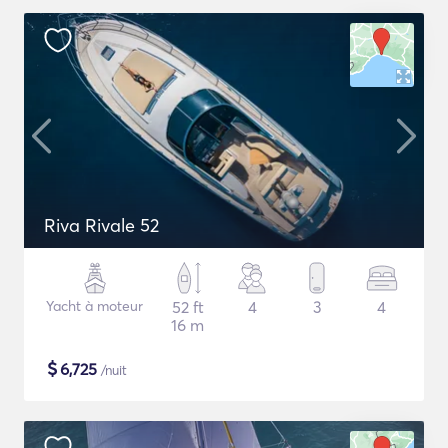
Riva Rivale 52
Yacht à moteur
52 ft
4
3
4
16 m
$
6,725
/nuit