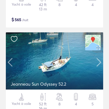
Yacht à voile
42 ft
8
4
4
13 m
$
565
/nuit
Jeanneau Sun Odyssey 52.2
Yacht à voile
52 ft
8
4
5
16 m