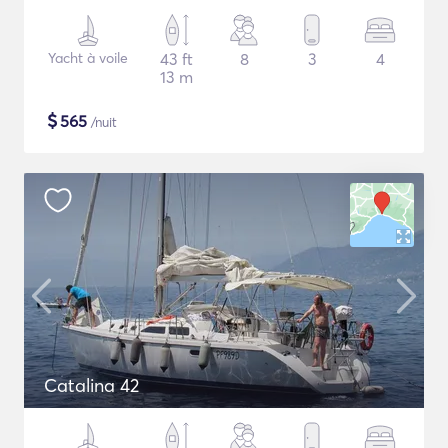
Yacht à voile
43 ft
8
3
4
13 m
$
565
/nuit
Catalina 42