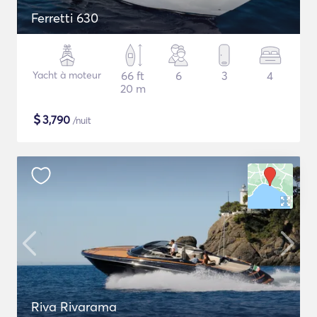
Ferretti 630
Yacht à moteur
66 ft
6
3
4
20 m
$
3,790
/nuit
Riva Rivarama