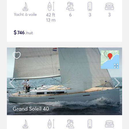
Yacht à voile
42 ft
6
3
3
13 m
$
746
/nuit
Grand Soleil 40