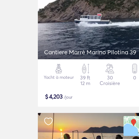
Cantiere Marrè Marino Pilotina 39
Yacht à moteur
39 ft
30
0
12 m
Croisière
$
4,203
/jour