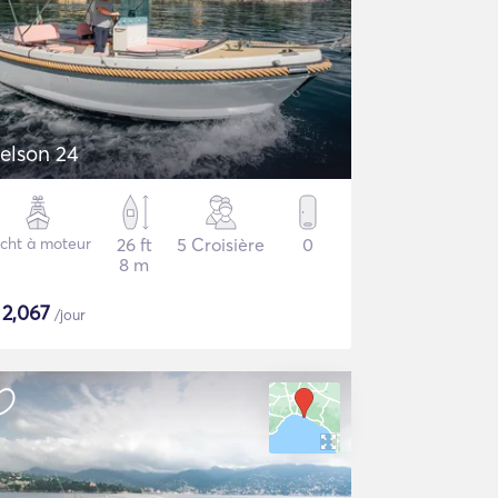
elson 24
cht à moteur
26 ft
5 Croisière
0
8 m
$
2,067
/jour