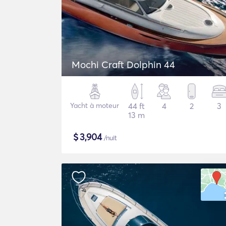
Mochi Craft Dolphin 44
Yacht à moteur
44 ft
4
2
3
13 m
$
3,904
/nuit