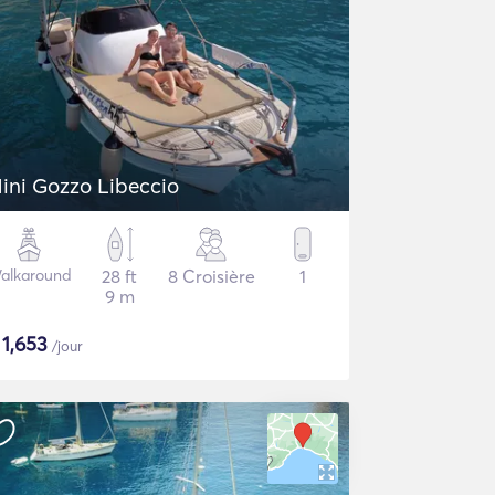
ini Gozzo Libeccio
alkaround
28 ft
8 Croisière
1
9 m
$
1,653
/jour