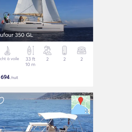
ufour 350 GL
cht à voile
33 ft
2
2
2
10 m
$
694
/nuit