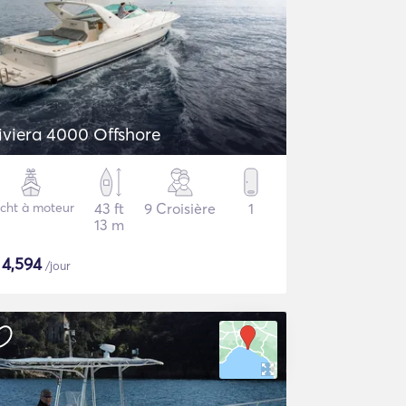
iviera 4000 Offshore
cht à moteur
43 ft
9 Croisière
1
13 m
$
4,594
/jour