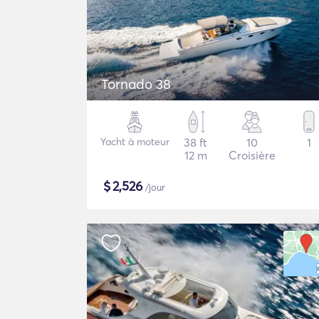
Tornado 38
Yacht à moteur
38 ft
10
1
12 m
Croisière
$
2,526
/jour