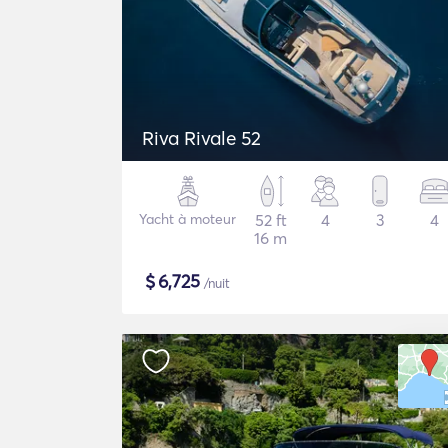
Riva Rivale 52
Yacht à moteur
52 ft
4
3
4
16 m
$
6,725
/nuit