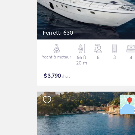
Ferretti 630
Yacht à moteur
66 ft
6
3
4
20 m
$
3,790
/nuit