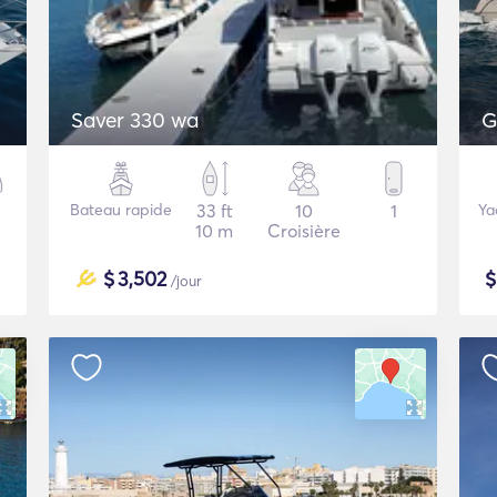
Saver 330 wa
G
Bateau rapide
33 ft
10
1
Ya
10 m
Croisière
$
3,502
/jour