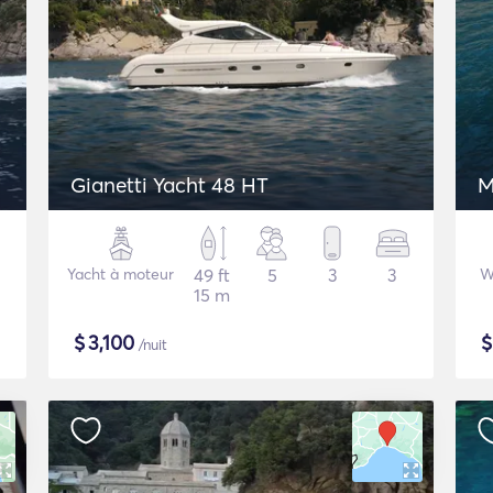
Gianetti Yacht 48 HT
M
Yacht à moteur
49 ft
5
3
3
W
15 m
$
3,100
/nuit