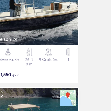
elson 24
ateau rapide
26 ft
9 Croisière
1
8 m
$
1,550
/jour