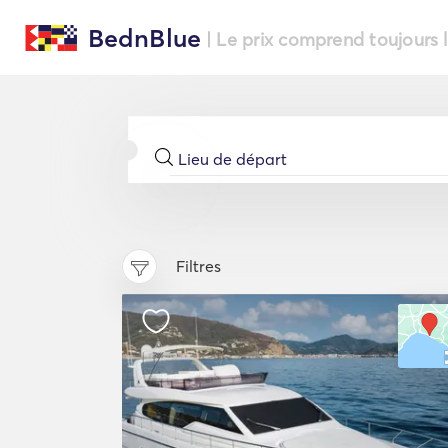
BednBlue
| Le prix comprend toujours 
Filtres