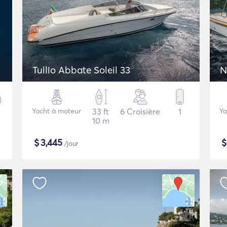
Tullio Abbate Soleil 33
N
Yacht à moteur
33 ft
6 Croisière
1
Ya
10 m
$
3,445
/jour