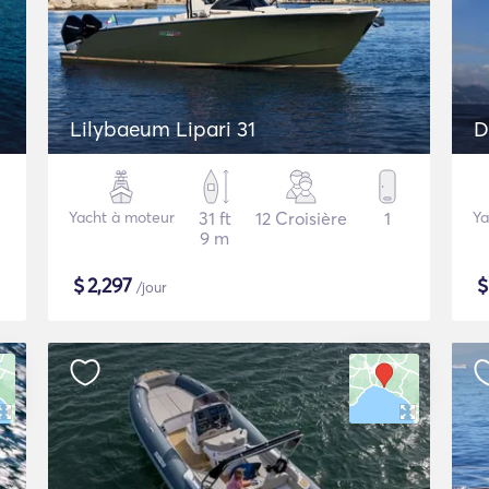
Lilybaeum Lipari 31
D
Yacht à moteur
31 ft
12 Croisière
1
Ya
9 m
$
2,297
/jour