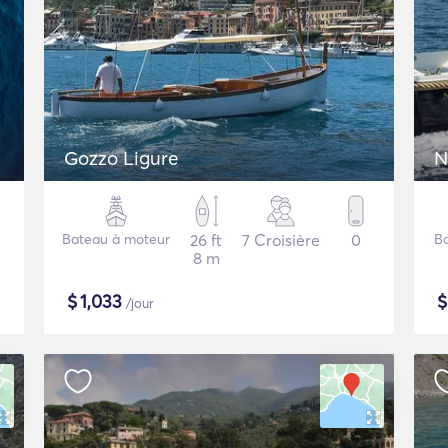
Gozzo Ligure
N
Bateau à moteur
26 ft
7 Croisière
0
B
8 m
$
1,033
/jour