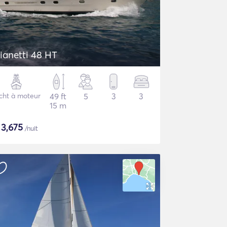
ianetti 48 HT
cht à moteur
49 ft
5
3
3
15 m
$
3,675
/nuit