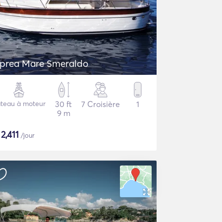
prea Mare Smeraldo
teau à moteur
30 ft
7 Croisière
1
9 m
$
2,411
/jour