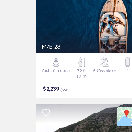
M/B 28
Yacht à moteur
32 ft
6 Croisière
1
10 m
$
2,239
/jour