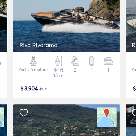
Riva Rivarama
R
Yacht à moteur
44 ft
2
1
1
Ya
13 m
$
3,904
/nuit