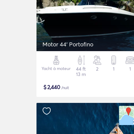
Motor 44' Portofino
Yacht à moteur
44 ft
2
1
1
13 m
$
2,440
/nuit