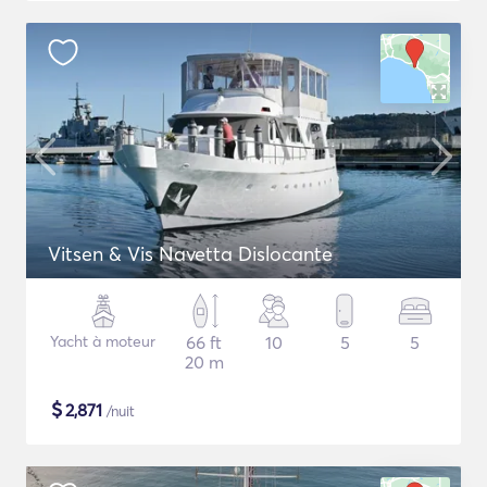
Vitsen & Vis Navetta Dislocante
Yacht à moteur
66 ft
10
5
5
20 m
$
2,871
/nuit