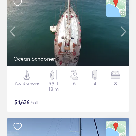
Ocean Schooner
Yacht à voile
59 ft
6
4
8
18 m
$
1,636
/nuit