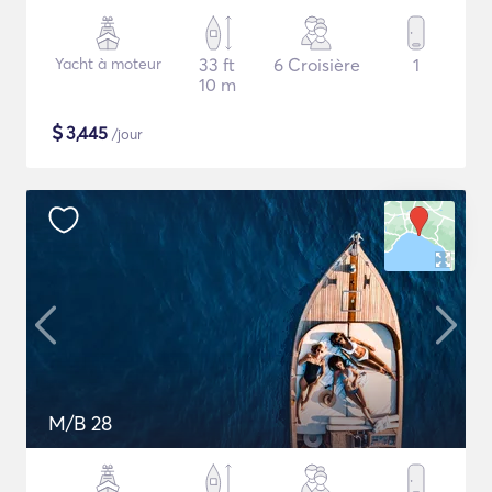
Yacht à moteur
33 ft
6 Croisière
1
10 m
$
3,445
/jour
M/B 28