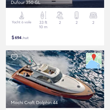
Dufour 350 GL
Yacht à voile
33 ft
2
2
2
10 m
$
694
/nuit
Mochi Craft Dolphin 44