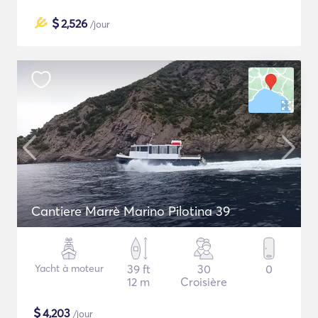
$
2,526
/jour
Cantiere Marrè Marino Pilotina 39
Yacht à moteur
39 ft
30
0
12 m
Croisière
$
4,203
/jour