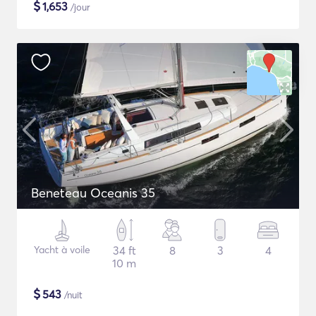
$
1,653
/jour
Beneteau Oceanis 35
Yacht à voile
34 ft
8
3
4
10 m
$
543
/nuit