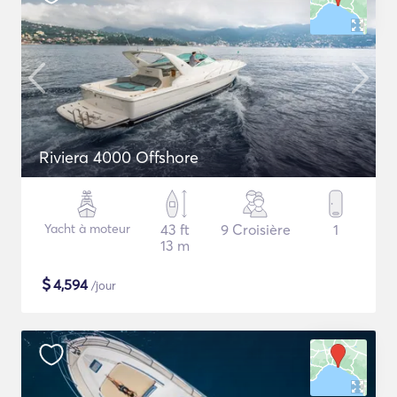
Riviera 4000 Offshore
Yacht à moteur
43 ft
9 Croisière
1
13 m
$
4,594
/jour