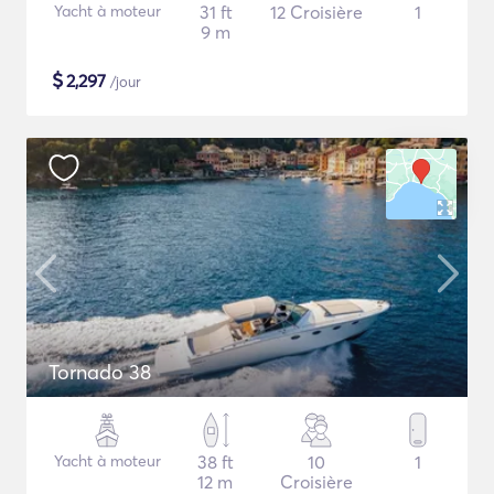
Yacht à moteur
31 ft
12 Croisière
1
9 m
$
2,297
/jour
Tornado 38
Yacht à moteur
38 ft
10
1
12 m
Croisière