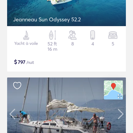
Jeanneau Sun Odyssey 52.2
Yacht à voile
52 ft
8
4
5
16 m
$
797
/nuit