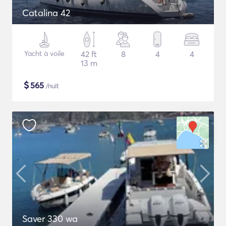
Catalina 42
Yacht à voile
42 ft
8
4
4
13 m
$
565
/nuit
Saver 330 wa