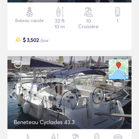
Bateau rapide
33 ft
10
1
10 m
Croisière
$
3,502
/jour
Beneteau Cyclades 43.3