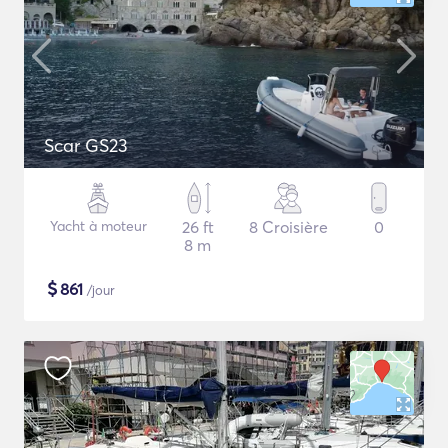
Scar GS23
Yacht à moteur
26 ft
8 Croisière
0
8 m
$
861
/jour