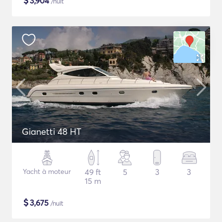
$
3,904
/nuit
Gianetti 48 HT
Yacht à moteur
49 ft
5
3
3
15 m
$
3,675
/nuit