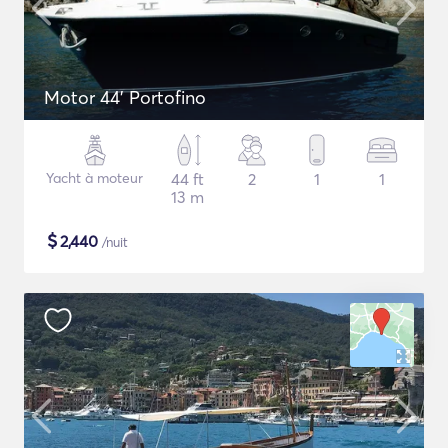
Motor 44' Portofino
Yacht à moteur
44 ft
2
1
1
13 m
$
2,440
/nuit