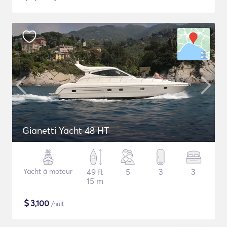
Gianetti Yacht 48 HT
Yacht à moteur
49 ft
5
3
3
15 m
$
3,100
/nuit