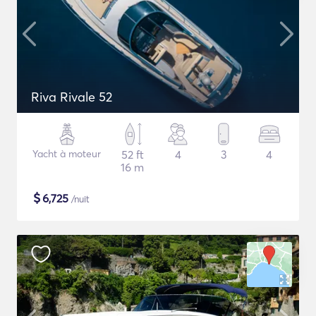
Riva Rivale 52
Yacht à moteur
52 ft
4
3
4
16 m
$
6,725
/nuit