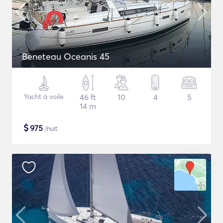
Beneteau Oceanis 45
Yacht à voile
46 ft
10
4
5
14 m
$
975
/nuit