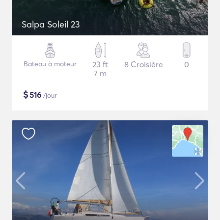
Salpa Soleil 23
Bateau à moteur
23 ft
8 Croisière
0
7 m
$
516
/jour