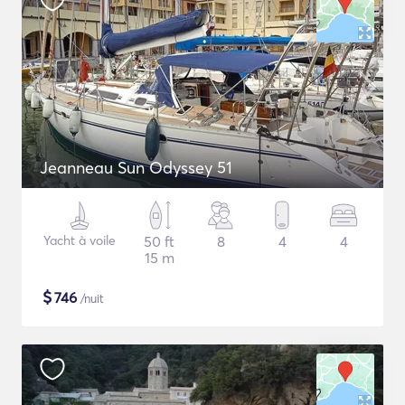
Jeanneau Sun Odyssey 51
Yacht à voile
50 ft
8
4
4
15 m
$
746
/nuit