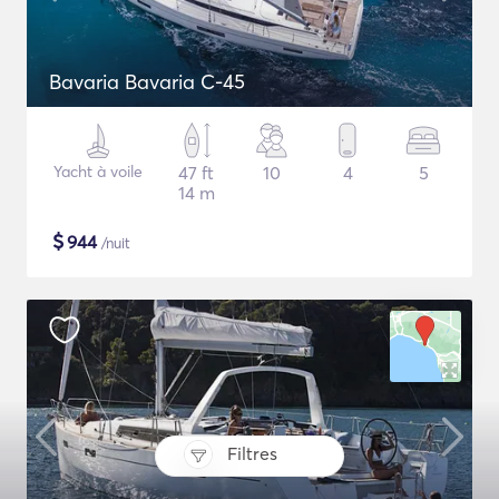
Bavaria Bavaria C-45
Yacht à voile
47 ft
10
4
5
14 m
$
944
/nuit
Filtres