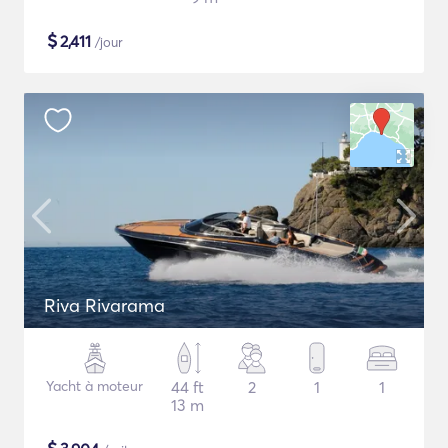
$
2,411
/jour
Riva Rivarama
Yacht à moteur
44 ft
2
1
1
13 m