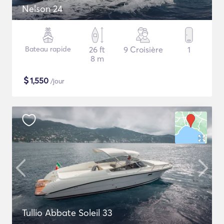
Nelson 24
Bateau rapide
26 ft
9 Croisière
1
8 m
$
1,550
/jour
Tullio Abbate Soleil 33