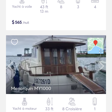
Yacht à voile
43 ft
8
3
4
13 m
$
565
/nuit
Menorquin MY1000
Yacht à moteur
33 ft
8 Croisière
1