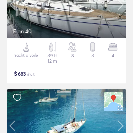
Elan 40
Yacht à voile
39 ft
8
3
4
12 m
$
683
/nuit