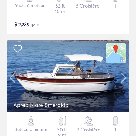
Yacht à moteur
32 ft
6 Croisière
1
10 m
$
2,239
/jour
Aprea Mare Smeraldo
Bateau à moteur
30 ft
7 Croisière
1
9 m