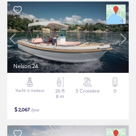
Nelson 24
Yacht à moteur
26 ft
5 Croisière
0
8 m
$
2,067
/jour