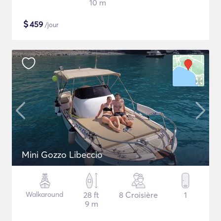
10 m
$
459
/jour
Mini Gozzo Libeccio
Walkaround
28 ft
8 Croisière
1
9 m