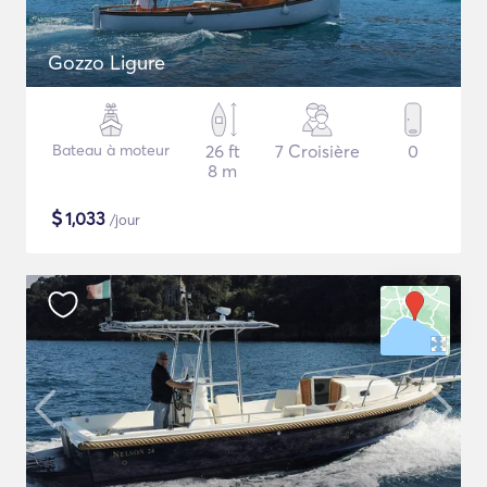
Gozzo Ligure
Bateau à moteur
26 ft
7 Croisière
0
8 m
$
1,033
/jour