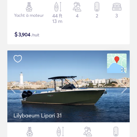
Yacht à moteur
44 ft
4
2
3
13 m
$
3,904
/nuit
Lilybaeum Lipari 31