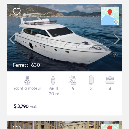
Ferretti 630
Yacht à moteur
66 ft
6
3
4
20 m
$
3,790
/nuit