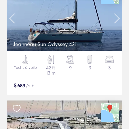
Jeanneau Sun Odyssey 42i
Yacht à voile
42 ft
9
3
3
13 m
$
689
/nuit