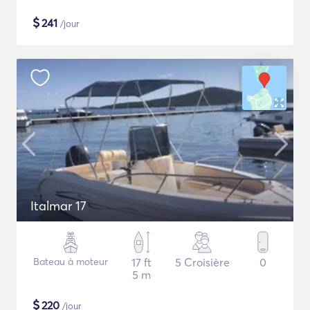
$
241
/jour
Italmar 17
Bateau à moteur
17 ft
5 Croisière
0
5 m
$
220
/jour