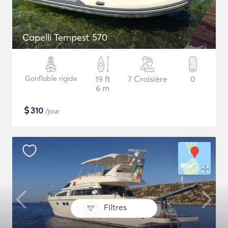
Capelli Tempest 570
Gonflable rigide
19 ft
7 Croisière
0
6 m
$
310
/jour
Filtres