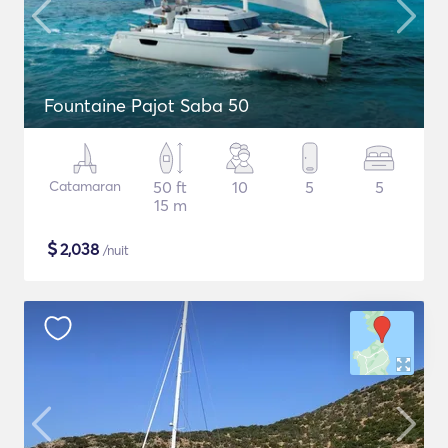
Fountaine Pajot Saba 50
Catamaran
50 ft
10
5
5
15 m
$
2,038
/nuit