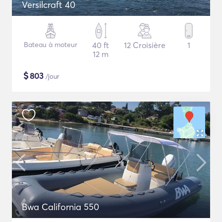
Versilcraft 40
Bateau à moteur
40 ft
12 Croisière
1
12 m
$
803
/jour
Bwa California 550