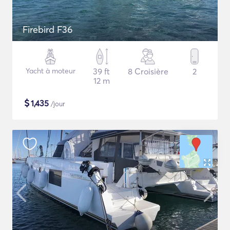
Firebird F36
Yacht à moteur
39 ft
8 Croisière
2
12 m
$
1,435
/jour