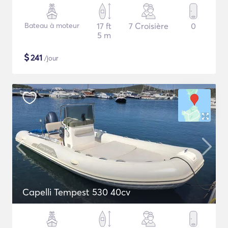
Bateau à moteur
17 ft
7 Croisière
0
5 m
$
241
/jour
Capelli Tempest 530 40cv