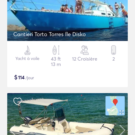
Cantieri Torto Torres Ile Disko
Yacht à voile
43 ft
12 Croisière
2
13 m
$
114
/jour