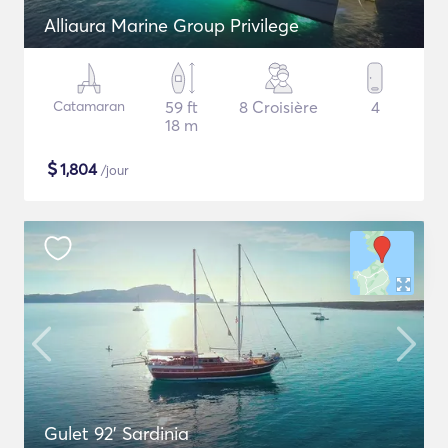
Alliaura Marine Group Privilege
Catamaran
59 ft
8 Croisière
4
18 m
$
1,804
/jour
Gulet 92' Sardinia