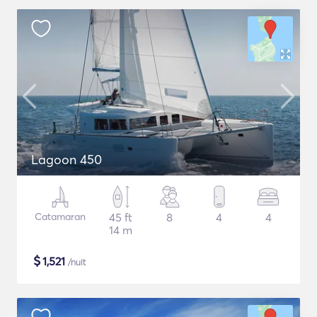
Lagoon 450
Catamaran
45 ft
8
4
4
14 m
$
1,521
/nuit