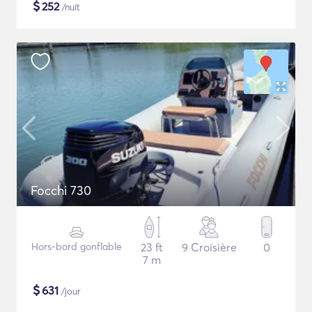
$
252
/nuit
Focchi 730
Hors-bord gonflable
23 ft
9 Croisière
0
7 m
$
631
/jour