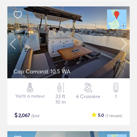
Cap Camarat 10.5 WA
Yacht à moteur
33 ft
6 Croisière
1
10 m
$
2,067
5.0
/jour
(1
revues
)