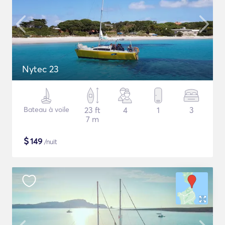
Nytec 23
Bateau à voile
23 ft
4
1
3
7 m
$
149
/nuit