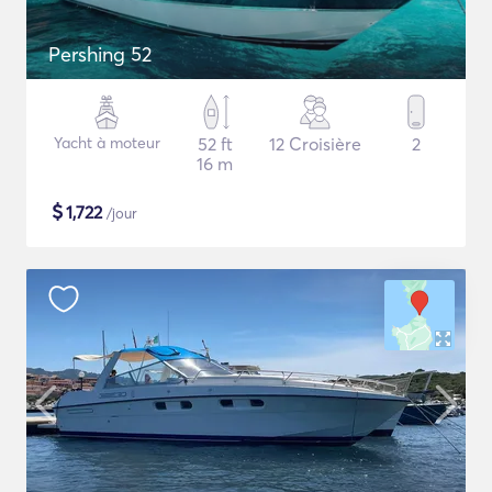
Pershing 52
Yacht à moteur
52 ft
12 Croisière
2
16 m
$
1,722
/jour