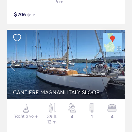
6 m
$
706
/jour
CANTIERE MAGNANI ITALY SLOOP
Yacht à voile
39 ft
4
1
4
12 m