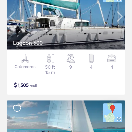
Lagoon 500
Catamaran
50 ft
9
4
4
15 m
$
1,505
/nuit