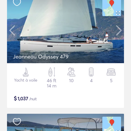
Jeanneau Odyssey 479
Yacht à voile
46 ft
10
4
5
14 m
$
1,037
/nuit