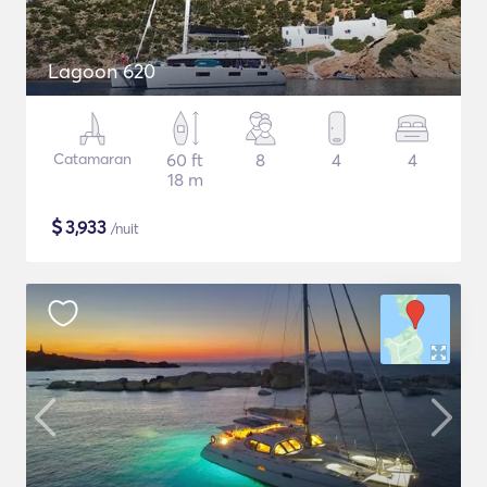
Lagoon 620
Catamaran
60 ft
8
4
4
18 m
$
3,933
/nuit