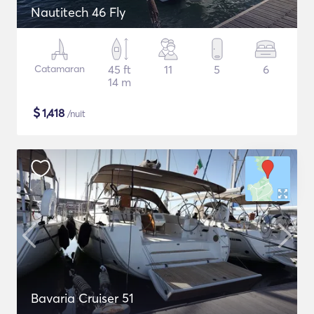
Nautitech 46 Fly
Catamaran
45 ft
11
5
6
14 m
$
1,418
/nuit
Bavaria Cruiser 51