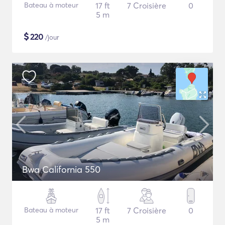
Bateau à moteur
17 ft
7 Croisière
0
5 m
$
220
/jour
Bwa California 550
Bateau à moteur
17 ft
7 Croisière
0
5 m