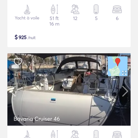
Yacht à voile
51 ft
12
5
6
16 m
$
925
/nuit
Bavaria Cruiser 46