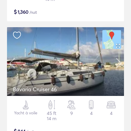
$
1,360
/nuit
Bavaria Cruiser 46
Yacht à voile
45 ft
9
4
4
14 m