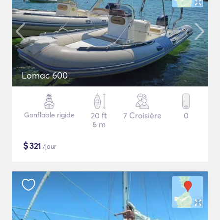
Lomac 600
Gonflable rigide
20 ft
7 Croisière
0
6 m
$
321
/jour