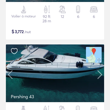
Voilier à moteur
92 ft
12
6
6
28 m
$
3,772
/nuit
Pershing 43