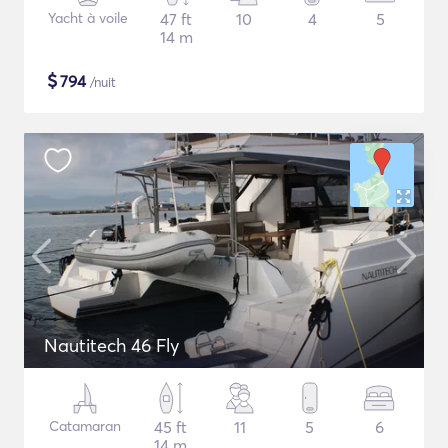
Yacht à voile
47 ft
10
4
5
14 m
$
794
/nuit
Nautitech 46 Fly
Catamaran
45 ft
11
5
6
14 m