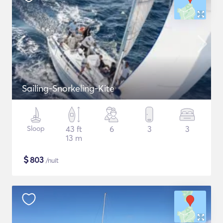
Sailing-Snorkeling-Kite
Sloop
43 ft
6
3
3
13 m
$
803
/nuit