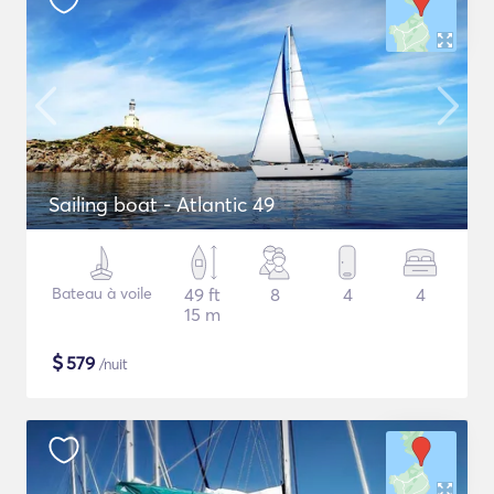
Sailing boat - Atlantic 49
Bateau à voile
49 ft
8
4
4
15 m
$
579
/nuit