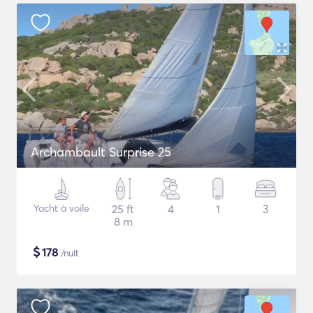
Archambault Surprise 25
Yacht à voile
25 ft
4
1
3
8 m
$
178
/nuit