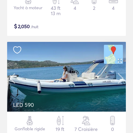
Yacht à moteur
43 ft
4
2
4
13 m
$
2,050
/nuit
LED 590
Gonflable rigide
19 ft
7 Croisière
0