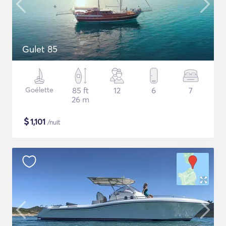
Gulet 85
Goélette
85 ft
12
6
7
26 m
$
1,101
/nuit