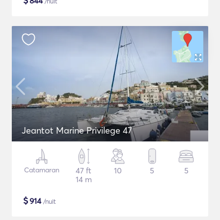
$
844
/nuit
Jeantot Marine Privilege 47
Catamaran
47 ft
10
5
5
14 m
$
914
/nuit