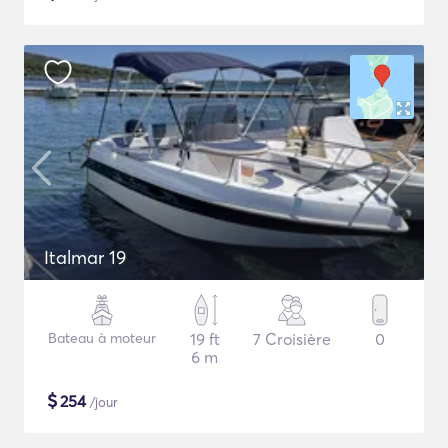
Italmar 19
Bateau à moteur
19 ft
7 Croisière
0
6 m
$
254
/jour