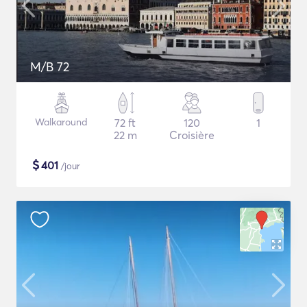
M/B 72
Walkaround
72 ft
120
1
22 m
Croisière
$
401
/jour