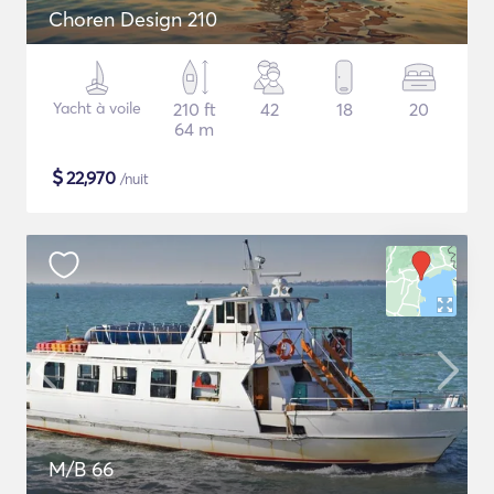
Choren Design 210
Yacht à voile
210 ft
42
18
20
64 m
$
22,970
/nuit
M/B 66