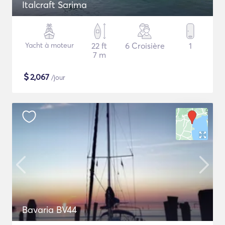
Italcraft Sarima
Yacht à moteur
22 ft
6 Croisière
1
7 m
$
2,067
/jour
Bavaria BV44