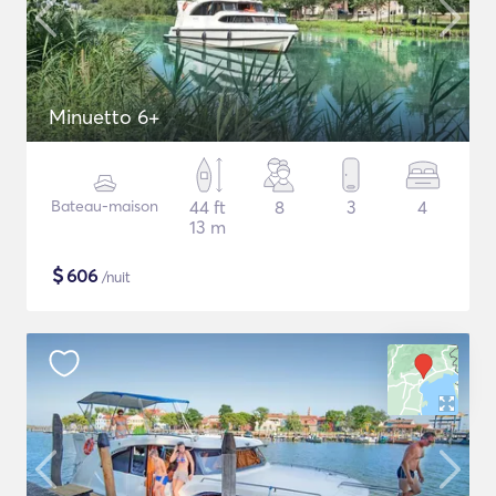
Minuetto 6+
Bateau-maison
44 ft
8
3
4
13 m
$
606
/nuit