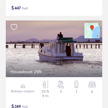
$
447
/nuit
Houseboat 29ft
Bateau-maison
29 ft
5
1
4
9 m
$
249
/nuit