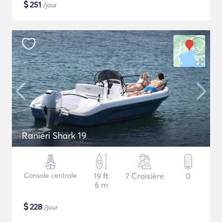
$
251
/jour
Ranieri Shark 19
Console centrale
19 ft
7 Croisière
0
6 m
$
228
/jour