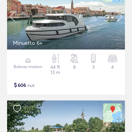
Minuetto 6+
Bateau-maison
44 ft
8
3
4
13 m
$
606
/nuit