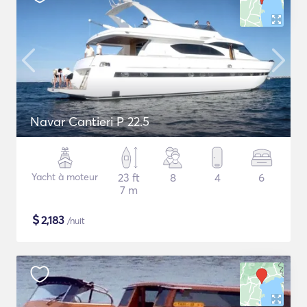
Navar Cantieri P 22.5
Yacht à moteur
23 ft
8
4
6
7 m
$
2,183
/nuit