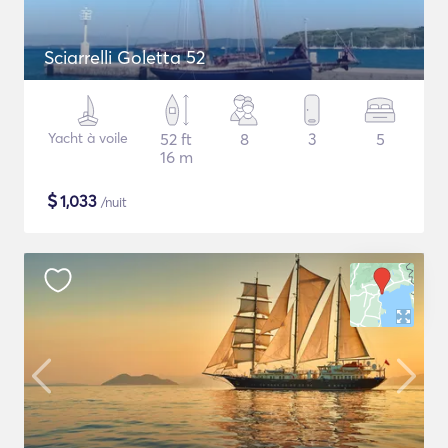
Sciarrelli Goletta 52
Yacht à voile
52 ft
8
3
5
16 m
$
1,033
/nuit