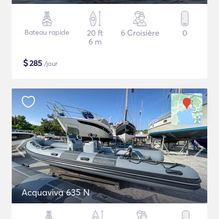
Bateau rapide
20 ft
6 Croisière
0
6 m
$
285
/jour
Acquaviva 635 N