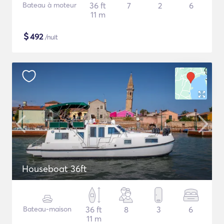
Bateau à moteur
36 ft
7
2
6
11 m
$
492
/nuit
Houseboat 36ft
Bateau-maison
36 ft
8
3
6
11 m