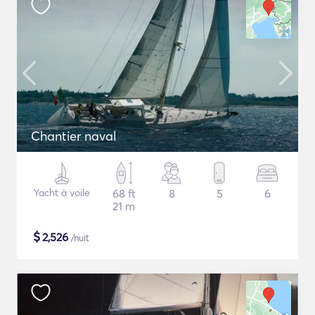
Chantier naval
Yacht à voile
68 ft
8
5
6
21 m
$
2,526
/nuit