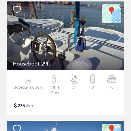
Houseboat 29ft
Bateau-maison
29 ft
7
2
5
9 m
$
275
/nuit