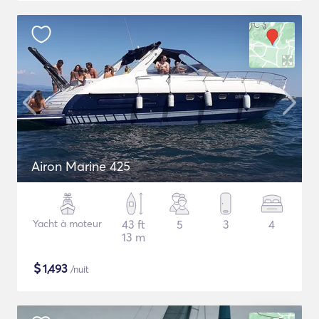
Airon Marine 425
Yacht à moteur
43 ft
5
3
4
13 m
$
1,493
/nuit