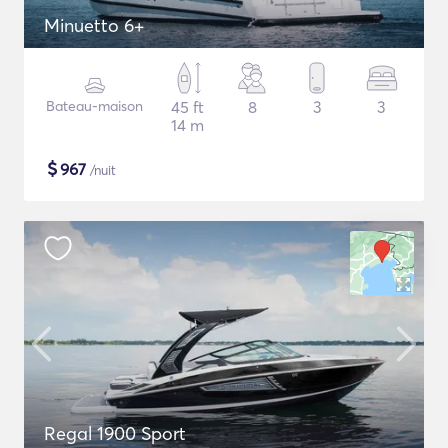
Minuetto 6+
Bateau-maison
45 ft
8
3
3
14 m
$
967
/nuit
Regal 1900 Sport