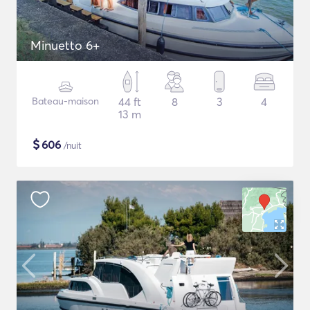
Minuetto 6+
Bateau-maison
44 ft
8
3
4
13 m
$
606
/nuit