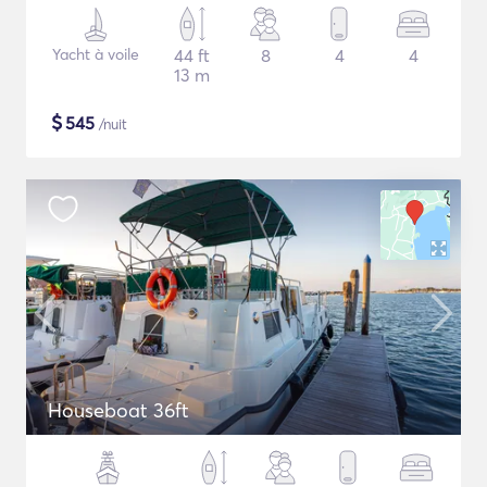
Yacht à voile
44 ft
8
4
4
13 m
$
545
/nuit
Houseboat 36ft