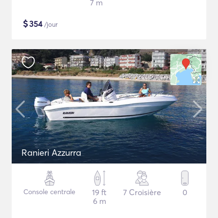
7 m
$
354
/jour
Ranieri Azzurra
Console centrale
19 ft
7 Croisière
0
6 m