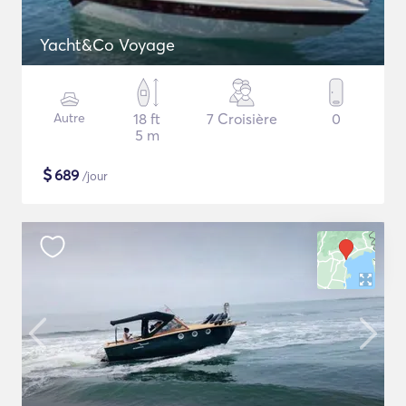
Yacht&Co Voyage
Autre
18 ft
7 Croisière
0
5 m
$
689
/jour