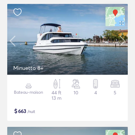
Minuetto 8+
Bateau-maison
44 ft
10
4
5
13 m
$
663
/nuit