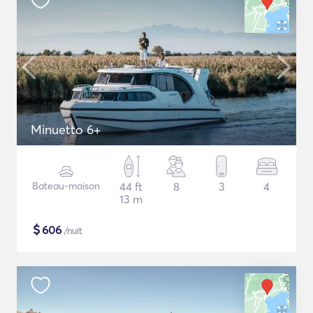
Minuetto 6+
Bateau-maison
44 ft
8
3
4
13 m
$
606
/nuit