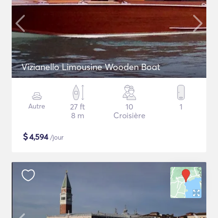
Vizianello Limousine Wooden Boat
Autre
27 ft
10
1
8 m
Croisière
$
4,594
/jour