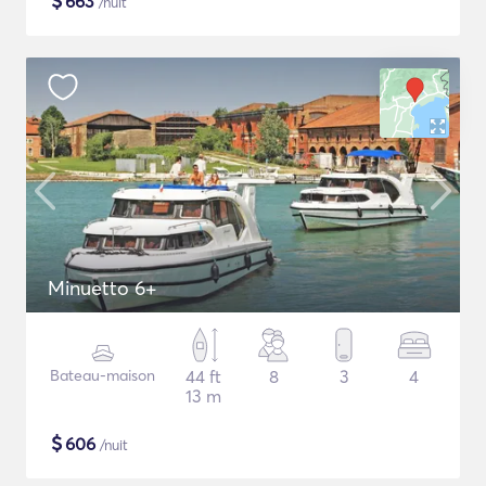
$
663
/nuit
Minuetto 6+
Bateau-maison
44 ft
8
3
4
13 m
$
606
/nuit