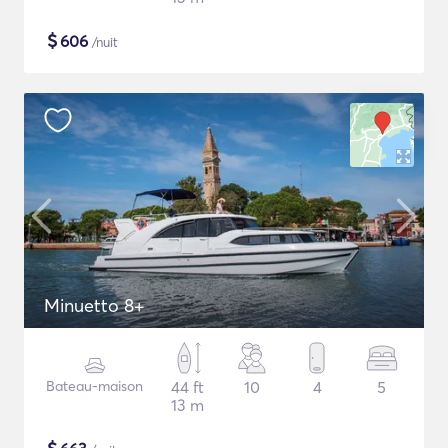
$
606
/nuit
Minuetto 8+
Bateau-maison
44 ft
10
4
5
13 m