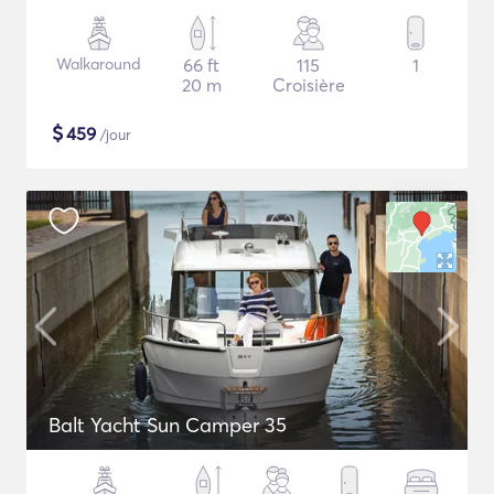
Walkaround
66 ft
115
1
20 m
Croisière
$
459
/jour
Balt Yacht Sun Camper 35