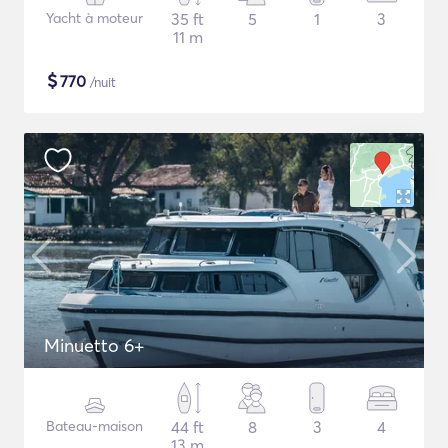
Yacht à moteur
35 ft
5
1
3
11 m
$
770
/nuit
Minuetto 6+
Bateau-maison
44 ft
8
3
4
13 m