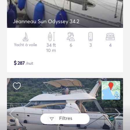
Jeanneau Sun Odyssey 34.2
Yacht à voile
34 ft
6
3
4
10 m
$
287
/nuit
Filtres