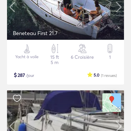
Beneteau First 21.7
Yacht à voile
15 ft
6 Croisière
1
5 m
$
287
5.0
/jour
(1
revues
)