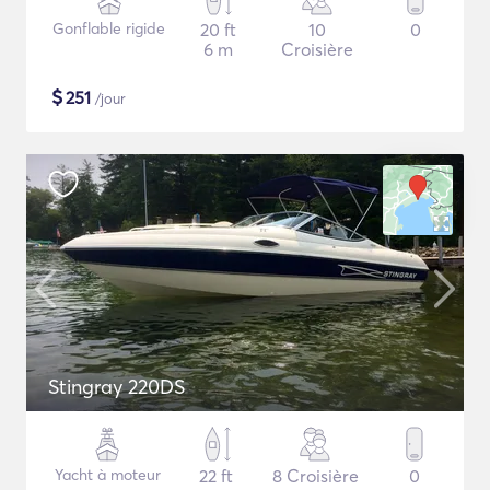
Gonflable rigide
20 ft
10
0
6 m
Croisière
$
251
/jour
Stingray 220DS
Yacht à moteur
22 ft
8 Croisière
0