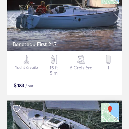
Beneteau First 21.7
Yacht à voile
15 ft
6 Croisière
1
5 m
$
183
/jour