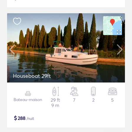
Houseboat 29ft
Bateau-maison
29 ft
7
2
5
9 m
$
288
/nuit