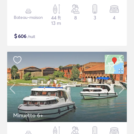
Bateau-maison
44 ft
8
3
4
13 m
$
606
/nuit
Minuetto 6+