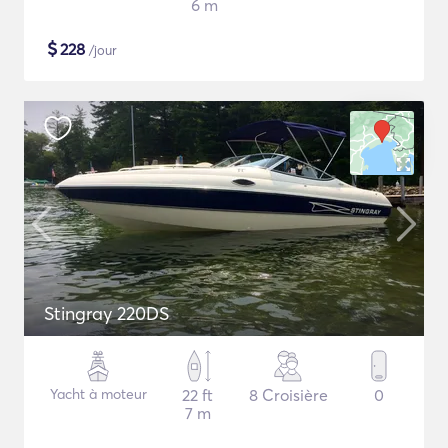
6 m
$
228
/jour
Stingray 220DS
Yacht à moteur
22 ft
8 Croisière
0
7 m