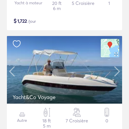
Yacht à moteur
20 ft
5 Croisière
1
6 m
$
1,722
/jour
Yacht&Co Voyage
Autre
18 ft
7 Croisière
0
5 m