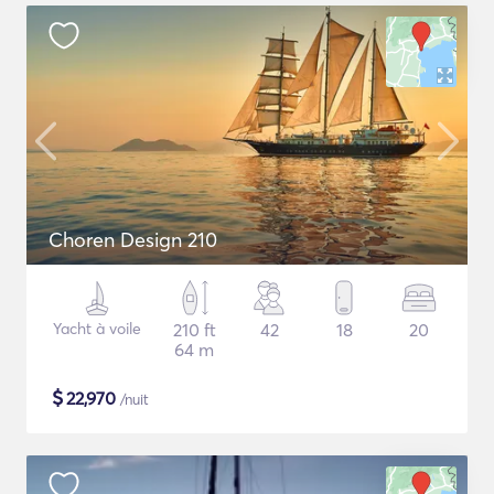
Choren Design 210
Yacht à voile
210 ft
42
18
20
64 m
$
22,970
/nuit