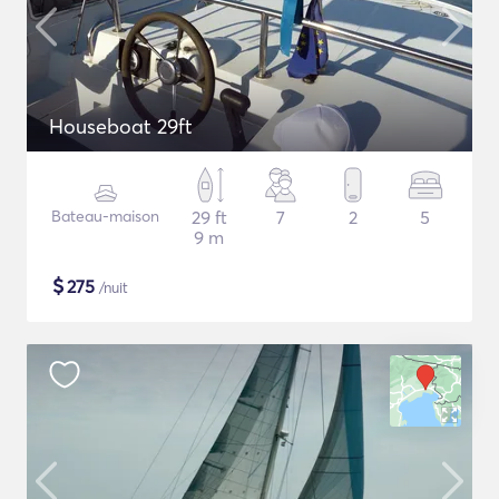
Houseboat 29ft
Bateau-maison
29 ft
7
2
5
9 m
$
275
/nuit