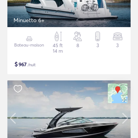
Minuetto 6+
Bateau-maison
45 ft
8
3
3
14 m
$
967
/nuit