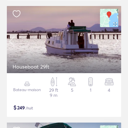
Houseboat 29ft
Bateau-maison
29 ft
5
1
4
9 m
$
249
/nuit