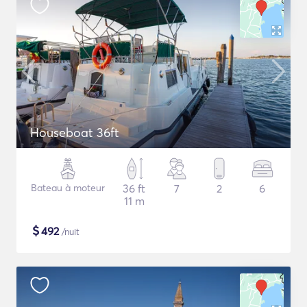
Houseboat 36ft
Bateau à moteur
36 ft
7
2
6
11 m
$
492
/nuit