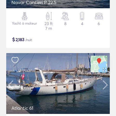
Navar Cantieri P 22.5
Yacht à moteur
23 ft
8
4
6
7 m
$
2,183
/nuit
Atlantic 61