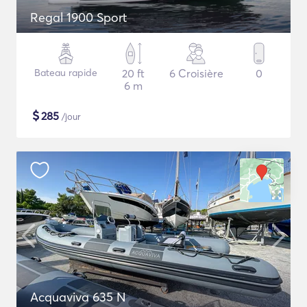
Regal 1900 Sport
Bateau rapide
20 ft
6 Croisière
0
6 m
$
285
/jour
Acquaviva 635 N