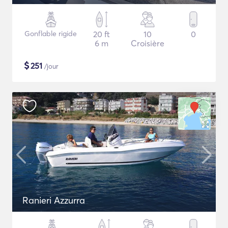
Gonflable rigide
20 ft
10
0
6 m
Croisière
$
251
/jour
Ranieri Azzurra