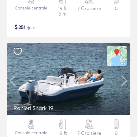
Console centrale
19 ft
7 Croisière
0
6 m
$
251
/jour
Ranieri Shark 19
Console centrale
19 ft
7 Croisière
0