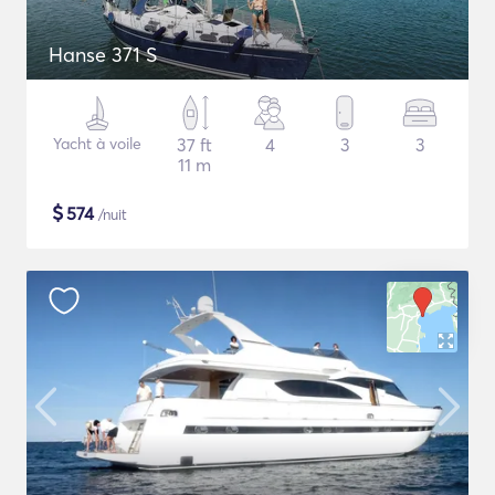
Hanse 371 S
Yacht à voile
37 ft
4
3
3
11 m
$
574
/nuit