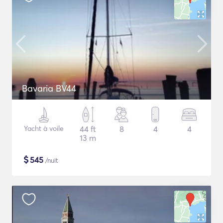
Bavaria BV44
Yacht à voile
44 ft
8
4
4
13 m
$
545
/nuit