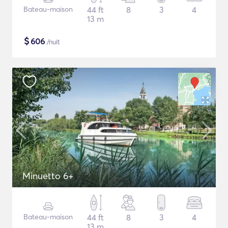
Bateau-maison
44 ft
8
3
4
13 m
$
606
/nuit
Minuetto 6+
Bateau-maison
44 ft
8
3
4
13 m