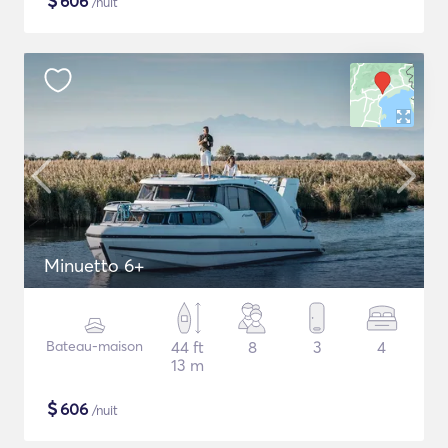
$
606
/nuit
Minuetto 6+
Bateau-maison
44 ft
8
3
4
13 m
$
606
/nuit