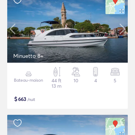
Minuetto 8+
Bateau-maison
44 ft
10
4
5
13 m
$
663
/nuit