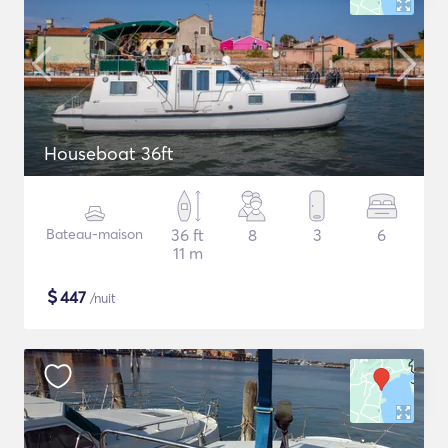
Houseboat 36ft
Bateau-maison
36 ft
8
3
6
11 m
$
447
/nuit