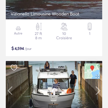
Vizianello Limousine Wooden Boat
Autre
27 ft
10
1
8 m
Croisière
$
4,594
/jour