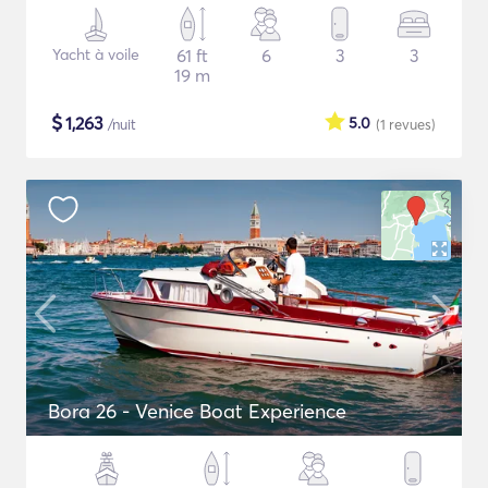
Yacht à voile
61 ft
6
3
3
19 m
$
1,263
5.0
/nuit
(1
revues
)
Bora 26 - Venice Boat Experience