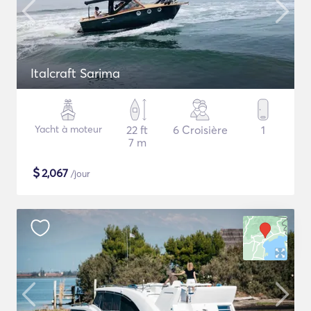
Italcraft Sarima
Yacht à moteur
22 ft
6 Croisière
1
7 m
$
2,067
/jour