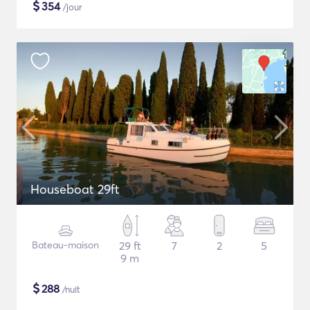
$
354
/jour
Houseboat 29ft
Bateau-maison
29 ft
7
2
5
9 m
$
288
/nuit