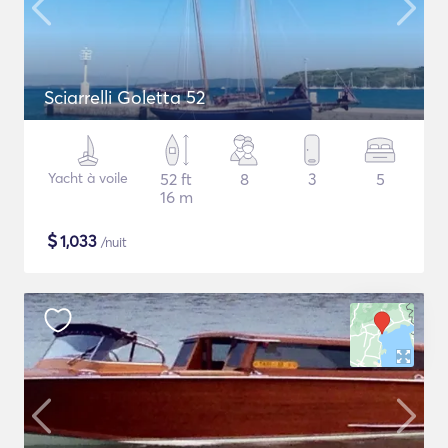
Sciarrelli Goletta 52
Yacht à voile
52 ft
8
3
5
16 m
$
1,033
/nuit