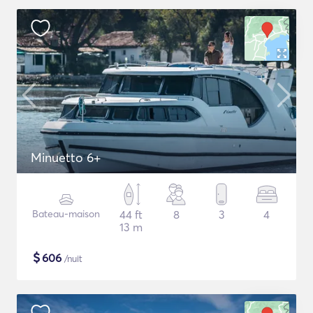
Minuetto 6+
Bateau-maison
44 ft
8
3
4
13 m
$
606
/nuit