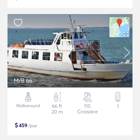
M/B 66
Walkaround
66 ft
115
1
20 m
Croisière
$
459
/jour