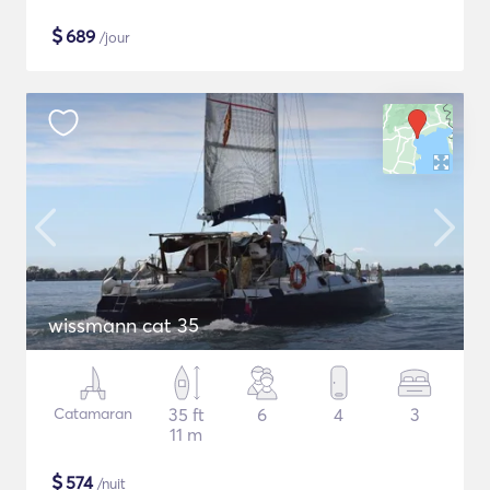
$
689
/jour
wissmann cat 35
Catamaran
35 ft
6
4
3
11 m
$
574
/nuit