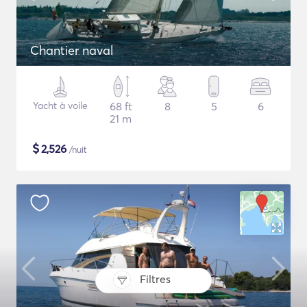
Chantier naval
Yacht à voile
68 ft
8
5
6
21 m
$
2,526
/nuit
Filtres