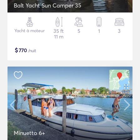
Balt Yacht Sun Camper 35
Yacht à moteur
35 ft
5
1
3
11 m
$
770
/nuit
Minuetto 6+