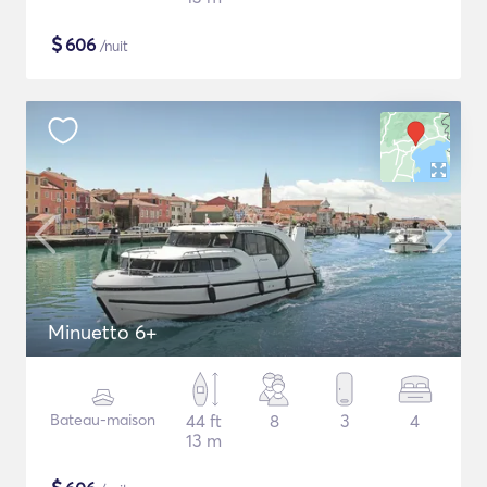
$
606
/nuit
Minuetto 6+
Bateau-maison
44 ft
8
3
4
13 m