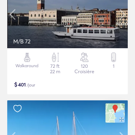
M/B 72
Walkaround
72 ft
120
1
22 m
Croisière
$
401
/jour