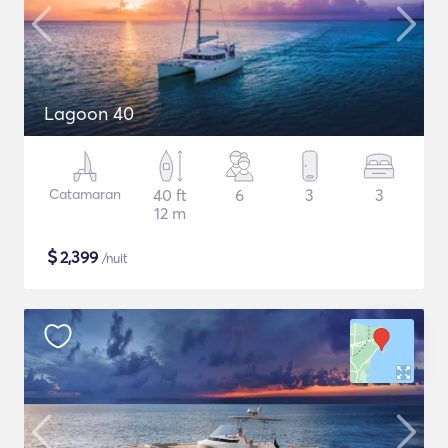
Lagoon 40
Catamaran
40 ft
6
3
3
12 m
$
2,399
/nuit