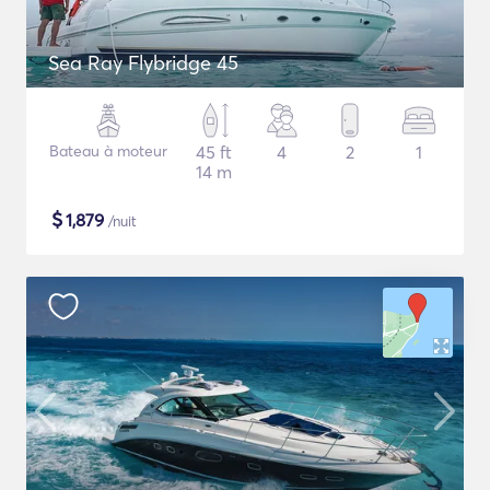
Sea Ray Flybridge 45
Bateau à moteur
45 ft
4
2
1
14 m
$
1,879
/nuit