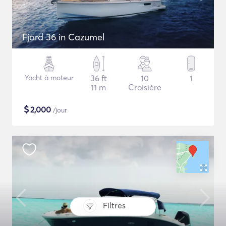
Fjord 36 in Cazumel
Yacht à moteur
36 ft
10
1
11 m
Croisière
$
2,000
/jour
Filtres