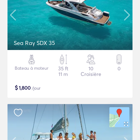
Sea Ray SDX 35
Bateau à moteur
35 ft
10
0
11 m
Croisière
$
1,800
/jour