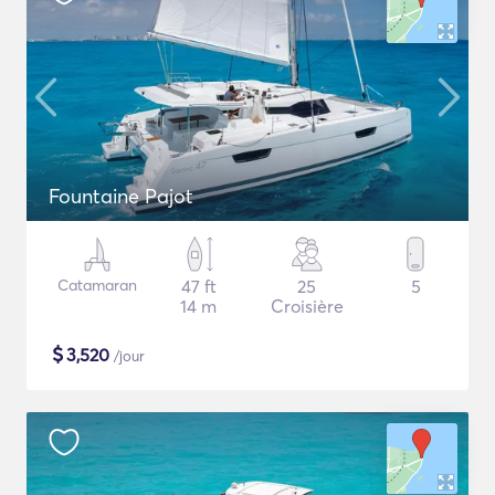
Fountaine Pajot
Catamaran
47 ft
25
5
14 m
Croisière
$
3,520
/jour