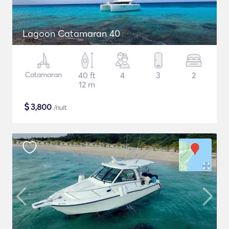
Lagoon Catamaran 40
Catamaran
40 ft
4
3
2
12 m
$
3,800
/nuit