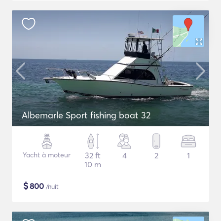
Albemarle Sport fishing boat 32
Yacht à moteur
32 ft
4
2
1
10 m
$
800
/nuit