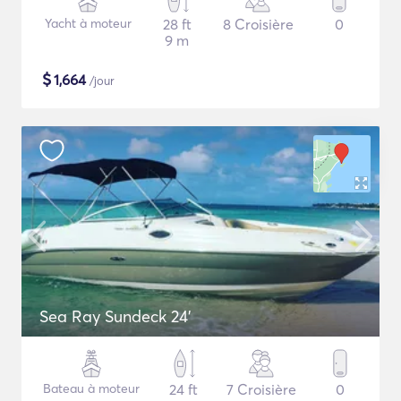
Yacht à moteur
28 ft
8 Croisière
0
9 m
$
1,664
/jour
Sea Ray Sundeck 24'
Bateau à moteur
24 ft
7 Croisière
0