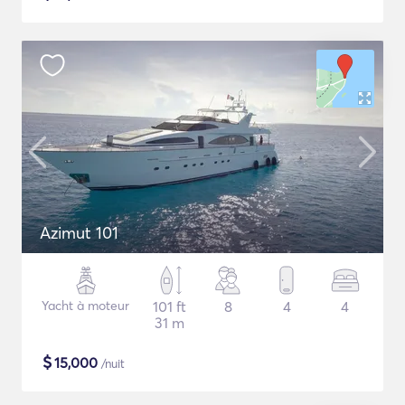
Azimut 101
Yacht à moteur
101 ft
8
4
4
31 m
$
15,000
/nuit