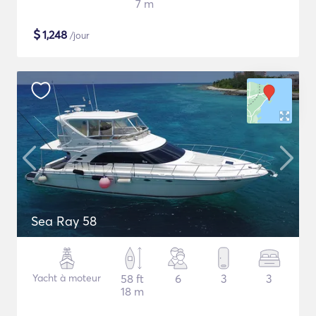
7 m
$
1,248
/jour
Sea Ray 58
Yacht à moteur
58 ft
6
3
3
18 m