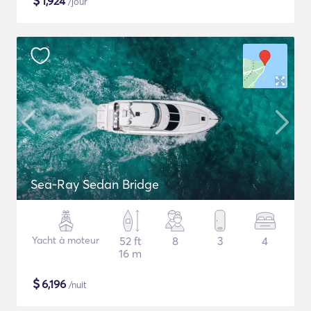
$
1,924
/jour
Sea-Ray Sedan Bridge
Yacht à moteur
52 ft
8
3
4
16 m
$
6,196
/nuit