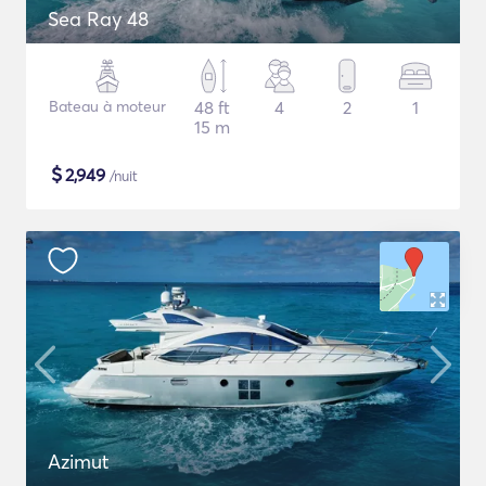
Sea Ray 48
Bateau à moteur
48 ft
4
2
1
15 m
$
2,949
/nuit
Azimut