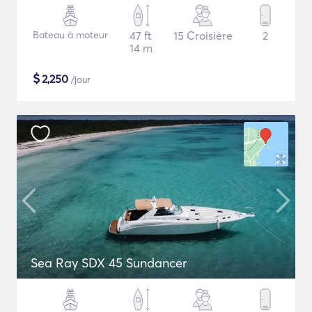
Bateau à moteur
47 ft
15 Croisière
2
14 m
$
2,250
/jour
Sea Ray SDX 45 Sundancer