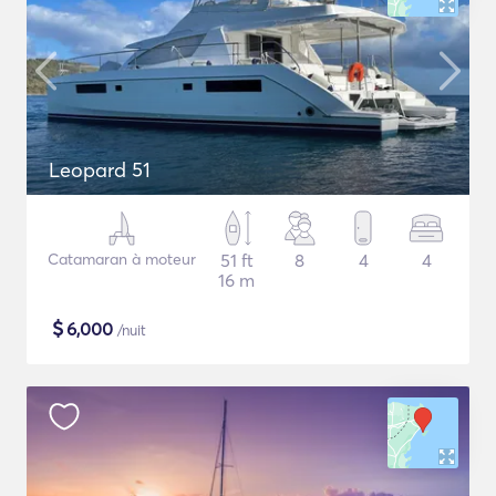
Leopard 51
Catamaran à moteur
51 ft
8
4
4
16 m
$
6,000
/nuit