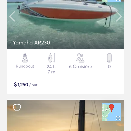
Yamaha AR230
Runabout
24 ft
6 Croisière
0
7 m
$
1,250
/jour