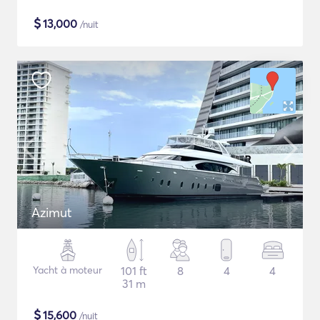
$
13,000
/nuit
Azimut
Yacht à moteur
101 ft
8
4
4
31 m
$
15,600
/nuit