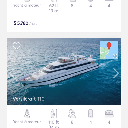
Yacht à moteur
62 ft
8
4
4
19 m
$
5,780
/nuit
Versilcraft 110
Yacht à moteur
110 ft
8
4
4
34 m