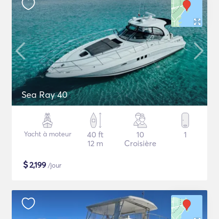
Sea Ray 40
Yacht à moteur
40 ft
10
1
12 m
Croisière
$
2,199
/jour