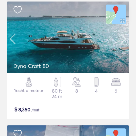
Dyna Craft 80
Yacht à moteur
80 ft
8
4
6
24 m
$
8,350
/nuit