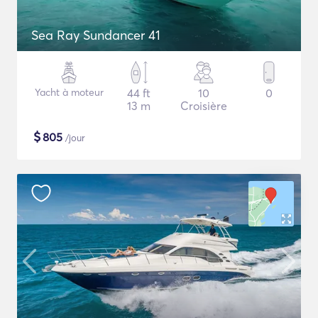
Sea Ray Sundancer 41
Yacht à moteur
44 ft
10
0
13 m
Croisière
$
805
/jour