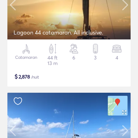
Lagoon 44 catamaran. All inclusive.
Catamaran
44 ft
6
3
4
13 m
$
2,878
/nuit