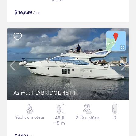
$
16,649
/nuit
Azimut FLYBRIDGE 48 FT
Yacht à moteur
48 ft
2 Croisière
0
15 m