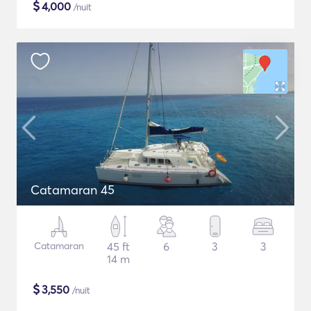
$
4,000
/nuit
Catamaran 45
Catamaran
45 ft
6
3
3
14 m
$
3,550
/nuit