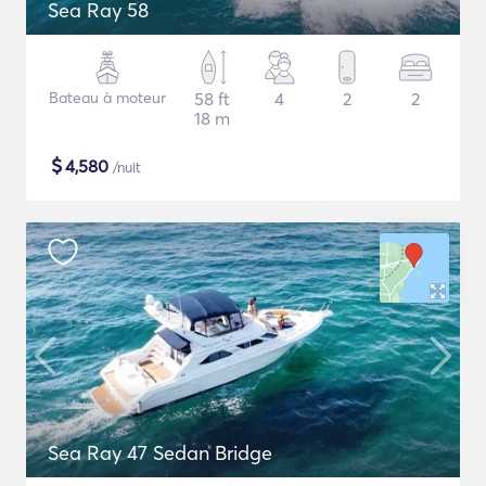
Sea Ray 58
Bateau à moteur
58 ft
4
2
2
18 m
$
4,580
/nuit
Sea Ray 47 Sedan Bridge