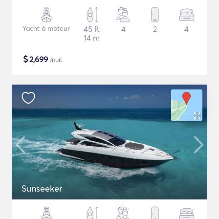
Yacht à moteur
45 ft
4
2
4
14 m
$
2,699
/nuit
Sunseeker