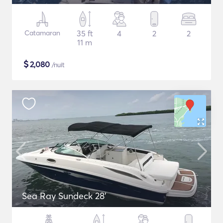
Catamaran
35 ft
4
2
2
11 m
$
2,080
/nuit
Sea Ray Sundeck 28'