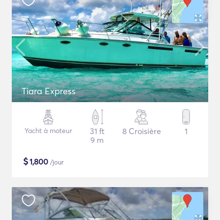
Tiara Express
Yacht à moteur
31 ft
8 Croisière
1
9 m
$
1,800
/jour