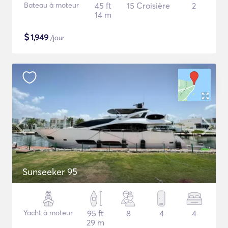
Bateau à moteur
45 ft
15 Croisière
2
14 m
$
1,949
/jour
Sunseeker 95
Yacht à moteur
95 ft
8
4
4
29 m