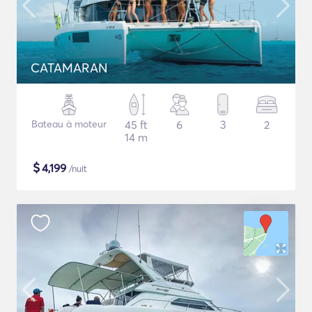
CATAMARAN
Bateau à moteur
45 ft
6
3
2
14 m
$
4,199
/nuit