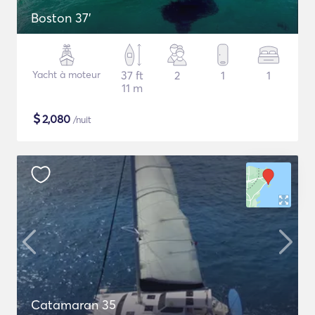
Boston 37'
Yacht à moteur
37 ft
2
1
1
11 m
$
2,080
/nuit
Catamaran 35