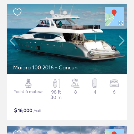
Maiora 100 2016 - Cancun
Yacht à moteur
98 ft
8
4
6
30 m
$
16,000
/nuit