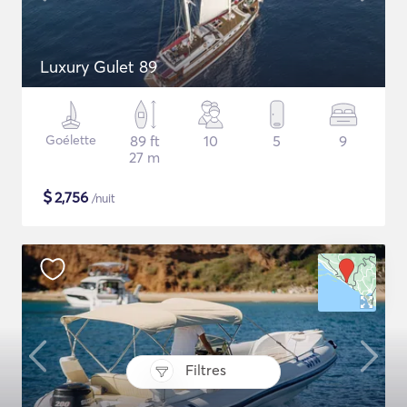
Luxury Gulet 89
Goélette
89 ft
10
5
9
27 m
$
2,756
/nuit
Filtres