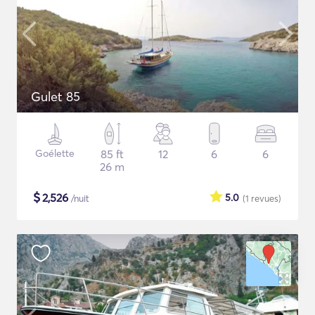
Gulet 85
Goélette
85 ft
12
6
6
26 m
$
2,526
5.0
/nuit
(1
revues
)