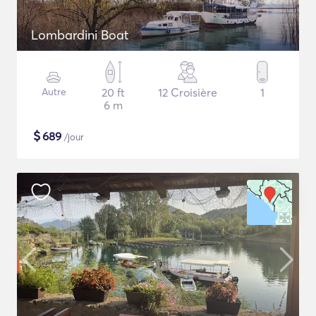
Lombardini Boat
Autre
20 ft
12 Croisière
1
6 m
$
689
/jour