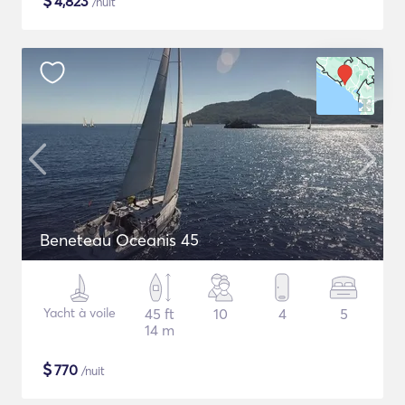
$
4,823
/nuit
Beneteau Oceanis 45
Yacht à voile
45 ft
10
4
5
14 m
$
770
/nuit