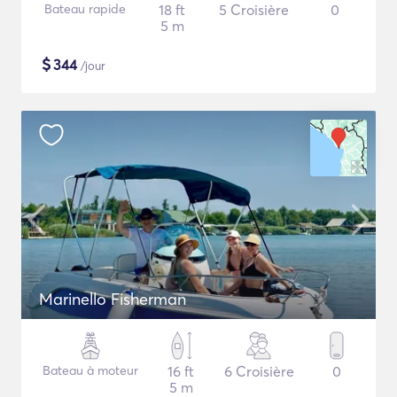
Bateau rapide
18 ft
5 Croisière
0
5 m
$
344
/jour
Marinello Fisherman
Bateau à moteur
16 ft
6 Croisière
0
5 m