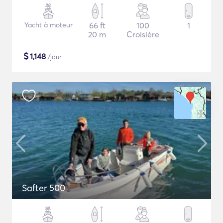
Yacht à moteur
66 ft
100
1
20 m
Croisière
$
1,148
/jour
Safter 500