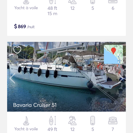
Yacht à voile
48 ft
12
5
6
15 m
$
869
/nuit
Bavaria Cruiser 51
Yacht à voile
49 ft
12
5
7