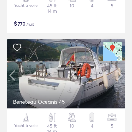
Yacht à voile
45 ft
10
4
5
14 m
$
770
/nuit
Beneteau Oceanis 45
Yacht à voile
45 ft
10
4
5
14 m