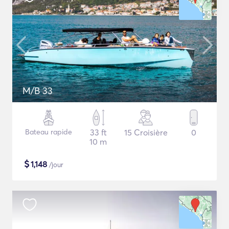
M/B 33
Bateau rapide
33 ft
15 Croisière
0
10 m
$
1,148
/jour