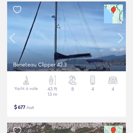
Beneteau Clipper 42.3
Yacht à voile
43 ft
8
4
4
13 m
$
677
/nuit