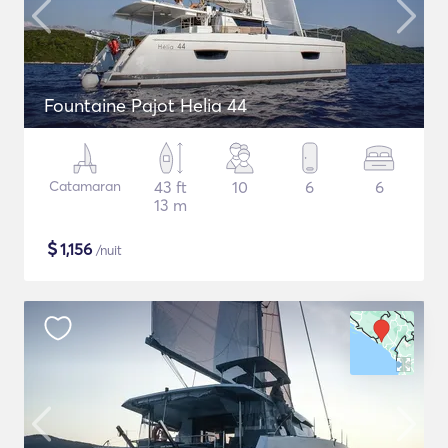
Fountaine Pajot Helia 44
Catamaran
43 ft
10
6
6
13 m
$
1,156
/nuit