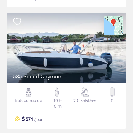
585 Speed Cayman
Bateau rapide
19 ft
7 Croisière
0
6 m
$
574
/jour