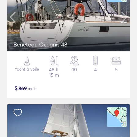
Beneteau Oceanis 48
Yacht à voile
48 ft
10
4
5
15 m
$
869
/nuit