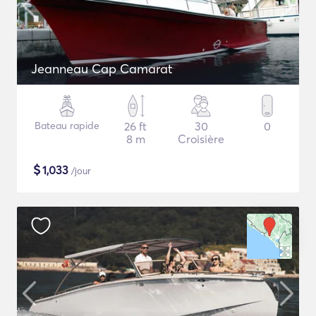
Jeanneau Cap Camarat
Bateau rapide
26 ft
30
0
8 m
Croisière
$
1,033
/jour