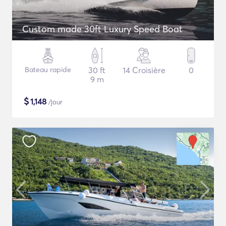
Custom made 30ft Luxury Speed Boat
Bateau rapide
30 ft
14 Croisière
0
9 m
$
1,148
/jour