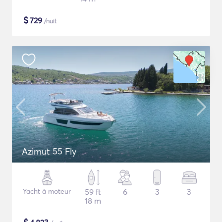
$
729
/nuit
Azimut 55 Fly
Yacht à moteur
59 ft
6
3
3
18 m