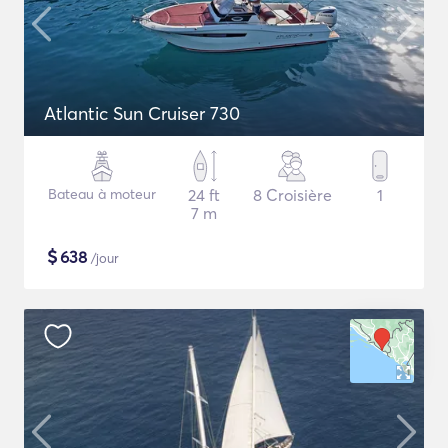
Atlantic Sun Cruiser 730
Bateau à moteur
24 ft
8 Croisière
1
7 m
$
638
/jour