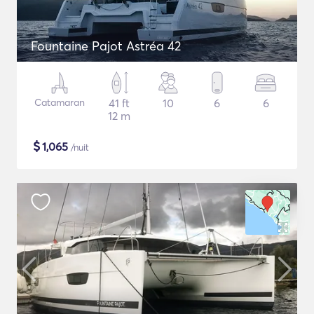
Fountaine Pajot Astréa 42
Catamaran
41 ft
10
6
6
12 m
$
1,065
/nuit