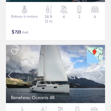
Bateau à moteur
38 ft
4
2
4
12 m
$
723
/nuit
Beneteau Oceanis 48