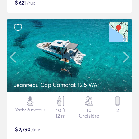
$
621
/nuit
Jeanneau Cap Camarat 12.5 WA
Yacht à moteur
40 ft
10
2
12 m
Croisière
$
2,790
/jour