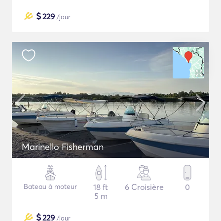
$
229
/jour
Marinello Fisherman
Bateau à moteur
18 ft
6 Croisière
0
5 m
$
229
/jour