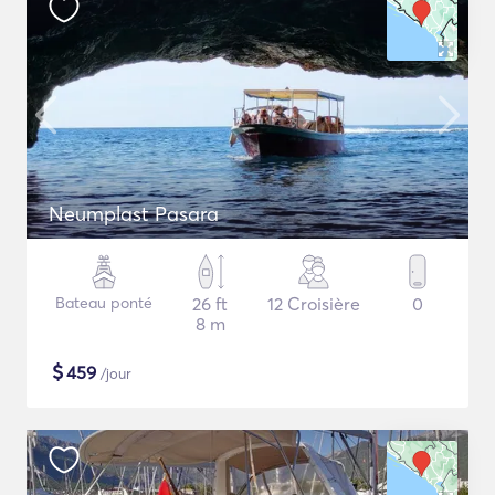
Neumplast Pasara
Bateau ponté
26 ft
12 Croisière
0
8 m
$
459
/jour