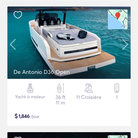
De Antonio D36 Open
Yacht à moteur
36 ft
11 Croisière
1
11 m
$
1,846
/jour