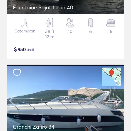
Fountaine Pajot Lucia 40
Catamaran
38 ft
10
6
6
12 m
$
950
/nuit
Cranchi Zafiro 34