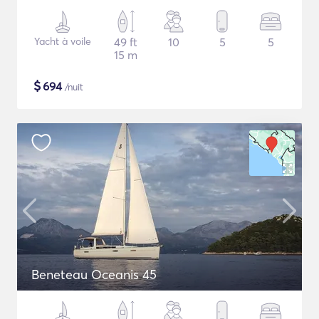
Yacht à voile
49 ft
10
5
5
15 m
$
694
/nuit
Beneteau Oceanis 45