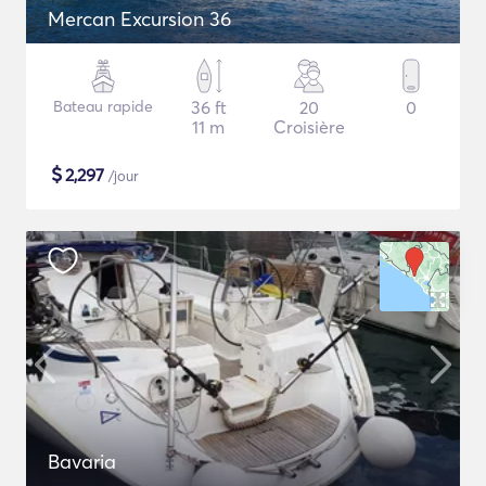
Mercan Excursion 36
Bateau rapide
36 ft
20
0
11 m
Croisière
$
2,297
/jour
Bavaria