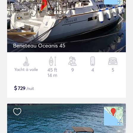
Beneteau Oceanis 45
Yacht à voile
45 ft
9
4
5
14 m
$
729
/nuit