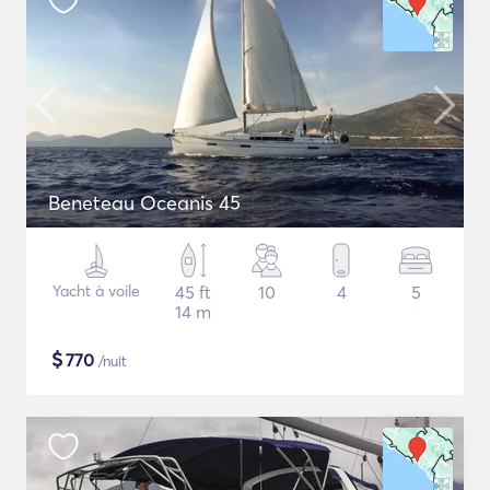
Beneteau Oceanis 45
Yacht à voile
45 ft
10
4
5
14 m
$
770
/nuit