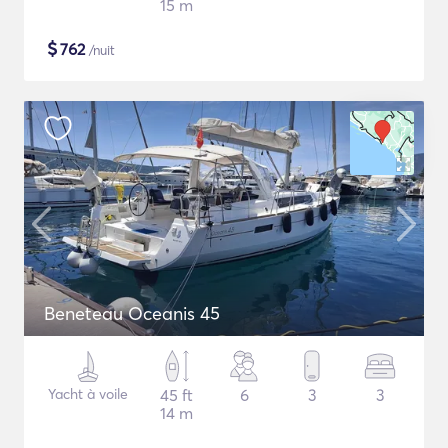
15 m
$
762
/nuit
Beneteau Oceanis 45
Yacht à voile
45 ft
6
3
3
14 m