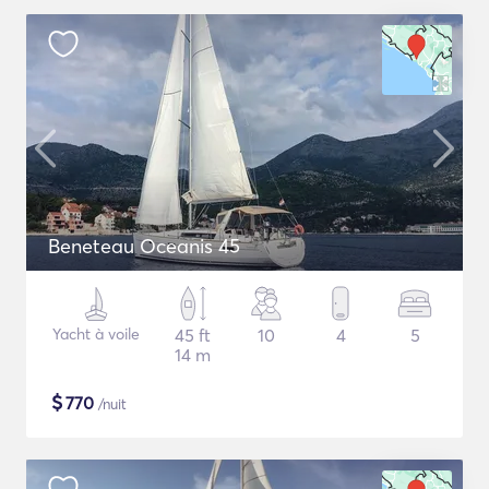
Beneteau Oceanis 45
Yacht à voile
45 ft
10
4
5
14 m
$
770
/nuit