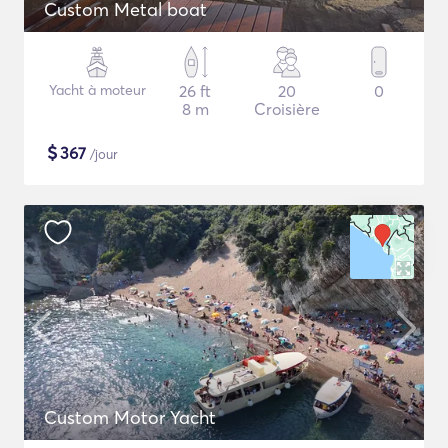
Custom Metal boat
Yacht à moteur
26 ft
20
0
8 m
Croisière
$
367
/jour
Custom Motor Yacht