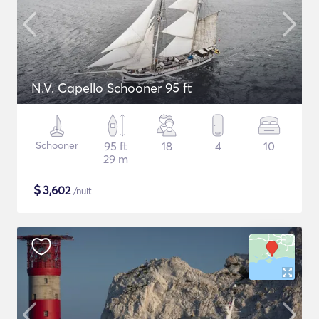
N.V. Capello Schooner 95 ft
Schooner
95 ft
18
4
10
29 m
$
3,602
/nuit