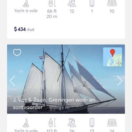
Yacht à voile
66 ft
12
1
10
20 m
$
434
/nuit
J. Vos & Zoon, Groningen wad- en
sontvaarder
Yacht à voile
113 ft
36
13
14