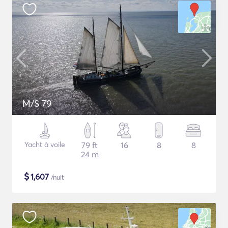
M/S 79
Yacht à voile
79 ft
16
8
8
24 m
$
1,607
/nuit