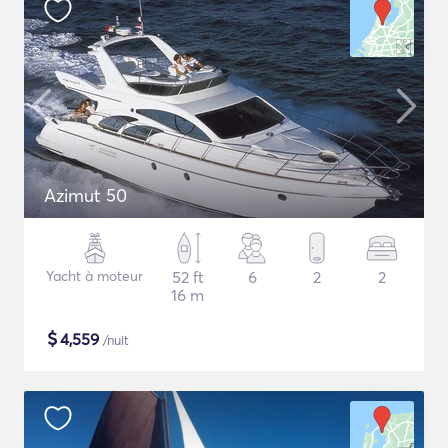
Azimut 50
Yacht à moteur
52 ft
6
2
2
16 m
$
4,559
/nuit