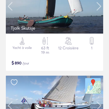
Tjalk Skutsje
Yacht à voile
63 ft
12 Croisière
1
19 m
$
890
/jour