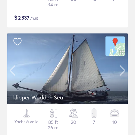
34 m
$
2,337
/nuit
klipper Wadden Sea
Yacht à voile
85 ft
20
7
10
26 m