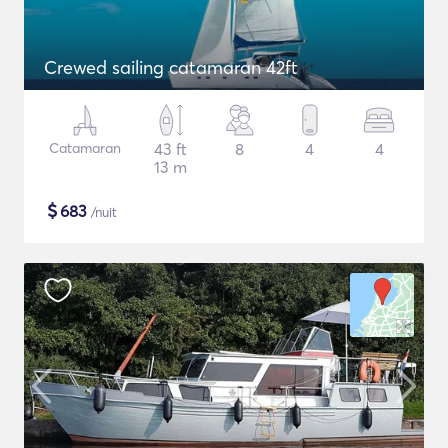
Crewed sailing catamaran 42ft
Catamaran
43 ft
8
4
4
13 m
$
683
/nuit