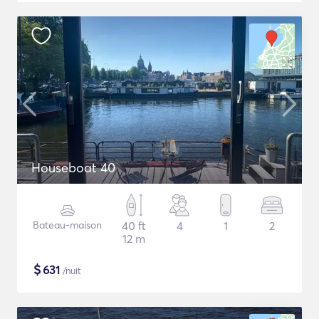
Houseboat 40
Bateau-maison
40 ft
4
1
2
12 m
$
631
/nuit