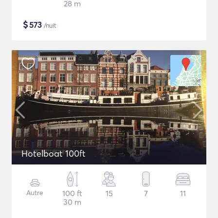
28 m
$
573
/nuit
Hotelboat 100ft
Autre
100 ft
15
7
11
30 m