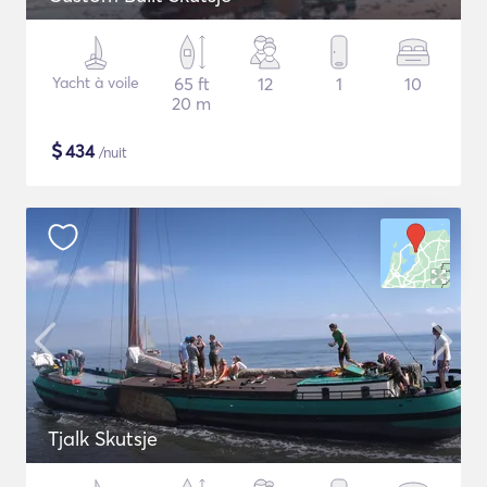
Yacht à voile
65 ft
12
1
10
20 m
$
434
/nuit
Tjalk Skutsje