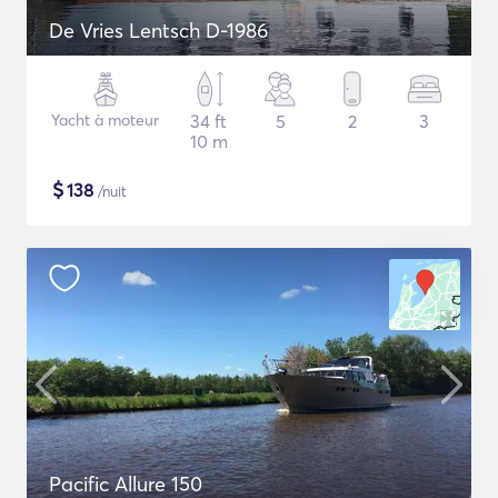
De Vries Lentsch D-1986
Yacht à moteur
34 ft
5
2
3
10 m
$
138
/nuit
Pacific Allure 150