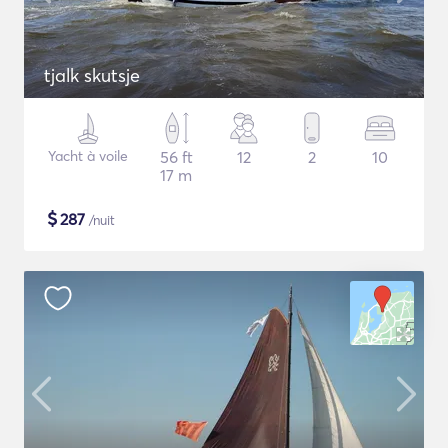
tjalk skutsje
Yacht à voile
56 ft
12
2
10
17 m
$
287
/nuit