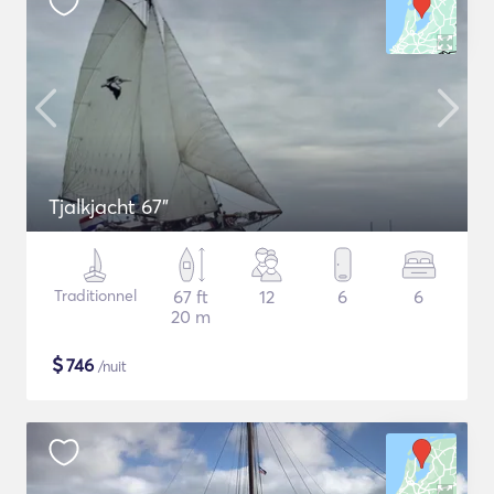
Tjalkjacht 67"
Traditionnel
67 ft
12
6
6
20 m
$
746
/nuit