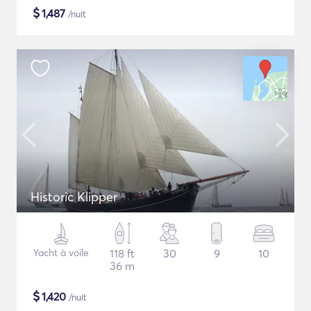
$
1,487
/nuit
Historic Klipper
Yacht à voile
118 ft
30
9
10
36 m
$
1,420
/nuit