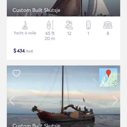
Custom Built Skutsje
Yacht à voile
65 ft
12
1
8
20 m
$
434
/nuit
Custom Built Skutsje