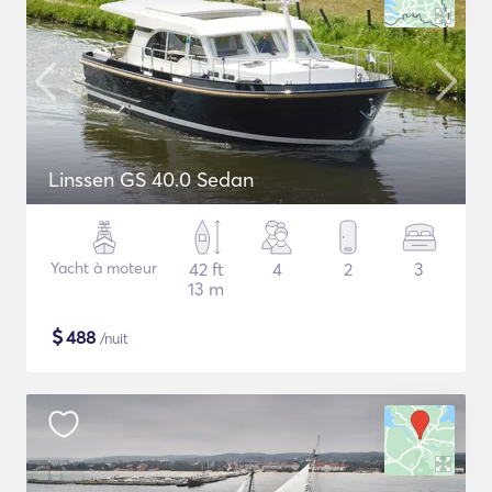
Linssen GS 40.0 Sedan
Yacht à moteur
42 ft
4
2
3
13 m
$
488
/nuit