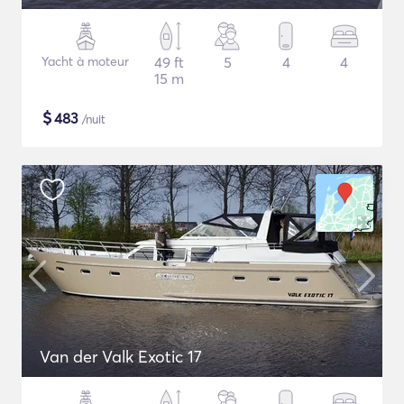
Yacht à moteur
49 ft
5
4
4
15 m
$
483
/nuit
Van der Valk Exotic 17