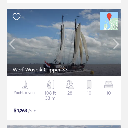
Werf Waspik Clipper 33
Yacht à voile
108 ft
28
10
10
33 m
$
1,263
/nuit