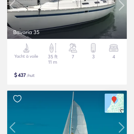
Bavaria 35
Yacht à voile
35 ft
7
3
4
11 m
$
437
/nuit