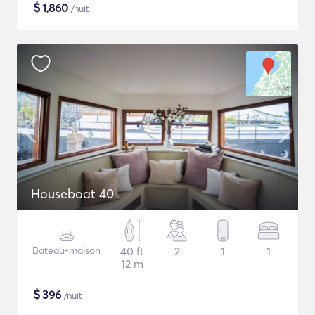
$
1,860
/nuit
Houseboat 40
Bateau-maison
40 ft
2
1
1
12 m
$
396
/nuit