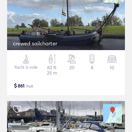
crewed sailcharter
Yacht à voile
82 ft
20
8
10
25 m
$
861
/nuit