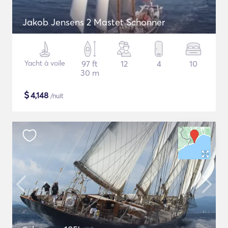
Jakob Jensens 2 Mastet Schonner
Yacht à voile
97 ft
12
4
10
30 m
$
4,148
/nuit