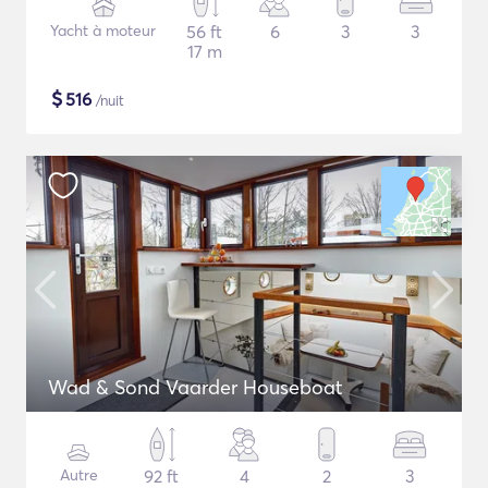
Yacht à moteur
56 ft
6
3
3
17 m
$
516
/nuit
Wad & Sond Vaarder Houseboat
Autre
92 ft
4
2
3