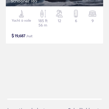
Schooner 185'
Yacht à voile
185 ft
12
6
9
56 m
$
19,687
/nuit