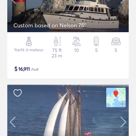
Custom based on Nelson 75"
Yacht à moteur
75 ft
10
5
5
23 m
$
16,911
/nuit