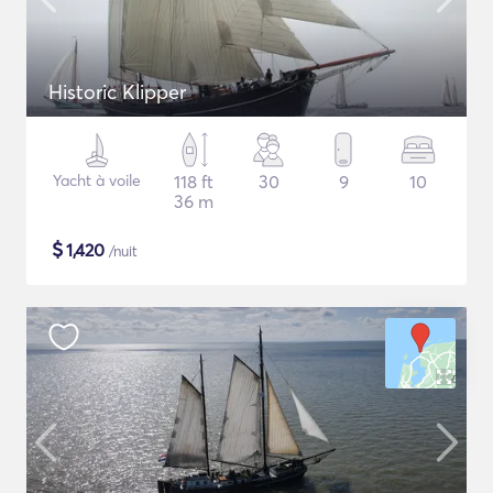
Historic Klipper
Yacht à voile
118 ft
30
9
10
36 m
$
1,420
/nuit