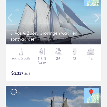
J. Vos & Zoon, Groningen wad- en
sontvaarder
Yacht à voile
113 ft
36
13
14
34 m
$
2,337
/nuit