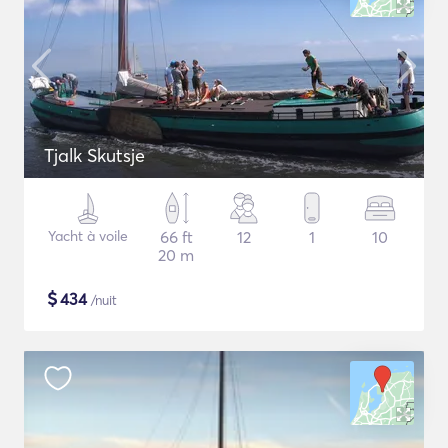
Tjalk Skutsje
Yacht à voile
66 ft
12
1
10
20 m
$
434
/nuit