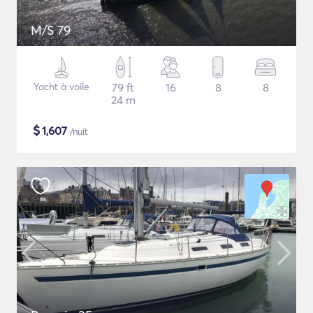
M/S 79
Yacht à voile
79 ft
16
8
8
24 m
$
1,607
/nuit