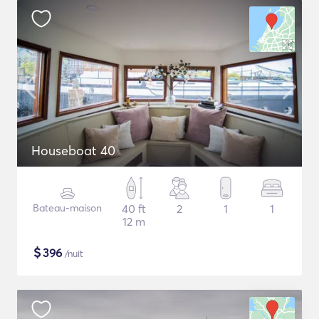
Houseboat 40
Bateau-maison
40 ft
2
1
1
12 m
$
396
/nuit