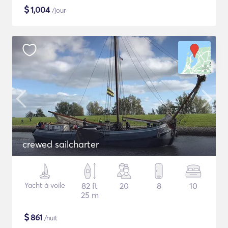
$
1,004
/jour
crewed sailcharter
Yacht à voile
82 ft
20
8
10
25 m
$
861
/nuit