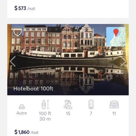
$
573
/nuit
Hotelboat 100ft
Autre
100 ft
15
7
11
30 m
$
1,860
/nuit