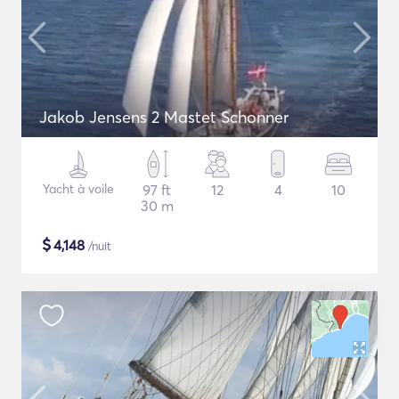
Jakob Jensens 2 Mastet Schonner
Yacht à voile
97 ft
12
4
10
30 m
$
4,148
/nuit