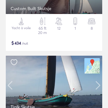
Custom Built Skutsje
Yacht à voile
65 ft
12
1
8
20 m
$
434
/nuit
Tjalk Skutsje