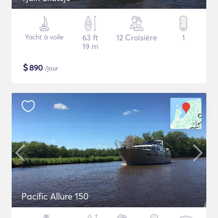
Yacht à voile
63 ft
12 Croisière
1
19 m
$
890
/jour
Pacific Allure 150