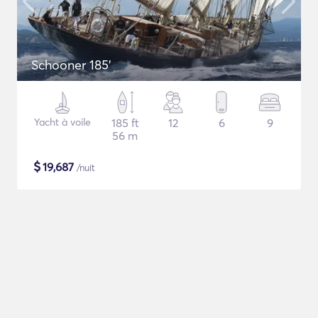
Schooner 185'
Yacht à voile
185 ft
12
6
9
56 m
$
19,687
/nuit