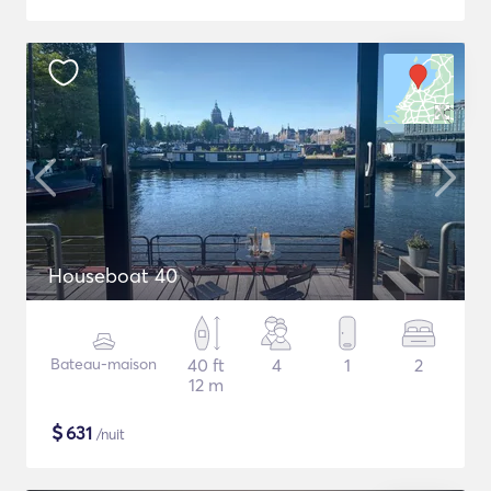
Houseboat 40
Bateau-maison
40 ft
4
1
2
12 m
$
631
/nuit