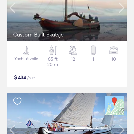
Custom Built Skutsje
Yacht à voile
65 ft
12
1
10
20 m
$
434
/nuit