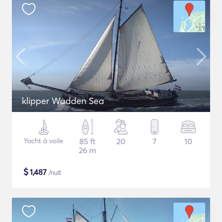
klipper Wadden Sea
Yacht à voile
85 ft
20
7
10
26 m
$
1,487
/nuit