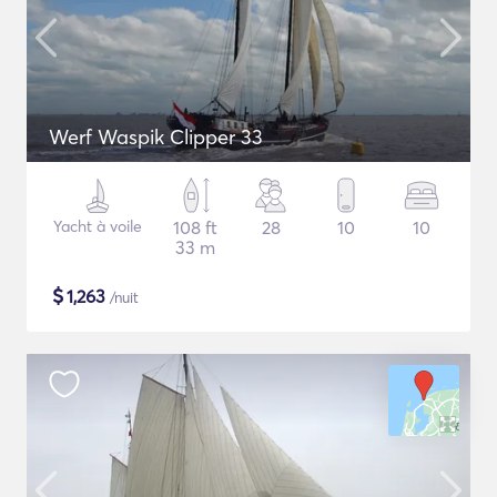
Werf Waspik Clipper 33
Yacht à voile
108 ft
28
10
10
33 m
$
1,263
/nuit