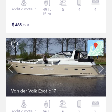
Yacht à moteur
49 ft
5
4
4
15 m
$
483
/nuit
Van der Valk Exotic 17
Yacht à moteur
56 ft
6
3
3