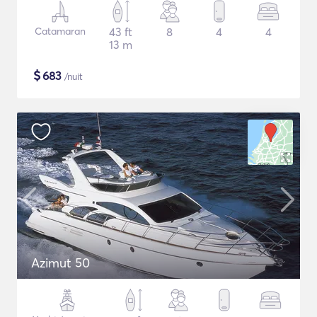
Catamaran
43 ft
8
4
4
13 m
$
683
/nuit
Azimut 50