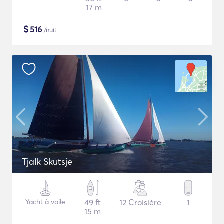
17 m
$
516
/nuit
Tjalk Skutsje
Yacht à voile
49 ft
12 Croisière
1
15 m