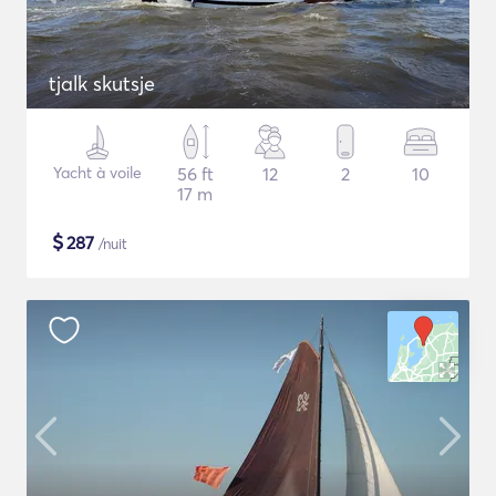
tjalk skutsje
Yacht à voile
56 ft
12
2
10
17 m
$
287
/nuit