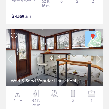
Yacht à moteur
52 ft
6
2
2
16 m
$
4,559
/nuit
Wad & Sond Vaarder Houseboat
Autre
92 ft
4
2
3
28 m