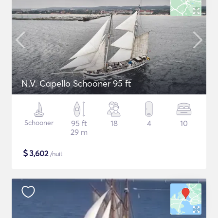
N.V. Capello Schooner 95 ft
Schooner
95 ft
18
4
10
29 m
$
3,602
/nuit