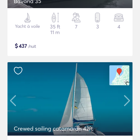
Bavaria 35
Yacht à voile
35 ft
7
3
4
11 m
$
437
/nuit
Crewed sailing catamaran 42ft