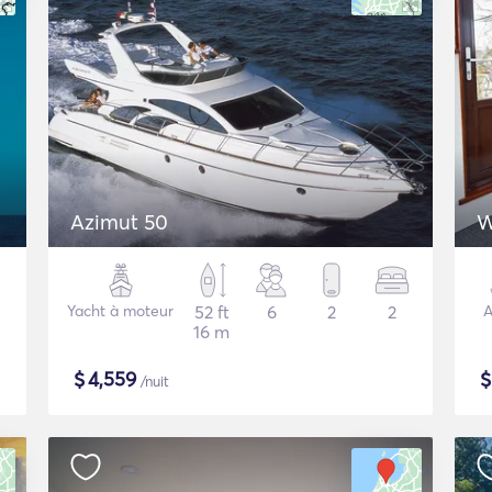
Azimut 50
W
Yacht à moteur
52 ft
6
2
2
A
16 m
$
4,559
/nuit