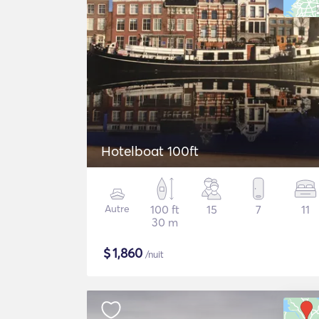
Hotelboat 100ft
Autre
100 ft
15
7
11
30 m
$
1,860
/nuit