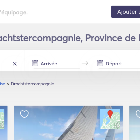
Ajouter 
l'équipage.
chtstercompagnie, Province de F
ise
Drachtstercompagnie