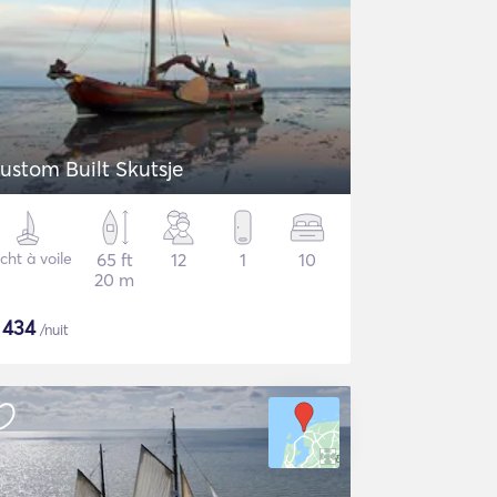
ustom Built Skutsje
cht à voile
65 ft
12
1
10
20 m
$
434
/nuit