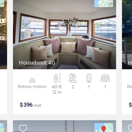
Houseboat 40
H
Bateau-maison
40 ft
2
1
1
Ba
12 m
$
396
/nuit