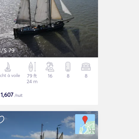
/S 79
cht à voile
79 ft
16
8
8
24 m
$
1,607
/nuit