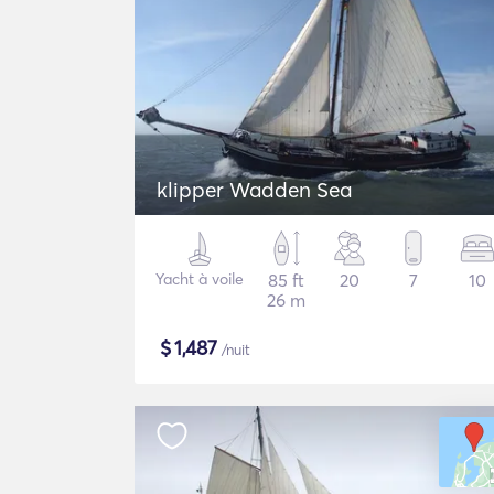
klipper Wadden Sea
Yacht à voile
85 ft
20
7
10
26 m
$
1,487
/nuit