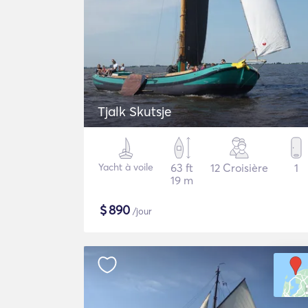
Tjalk Skutsje
Yacht à voile
63 ft
12 Croisière
1
19 m
$
890
/jour