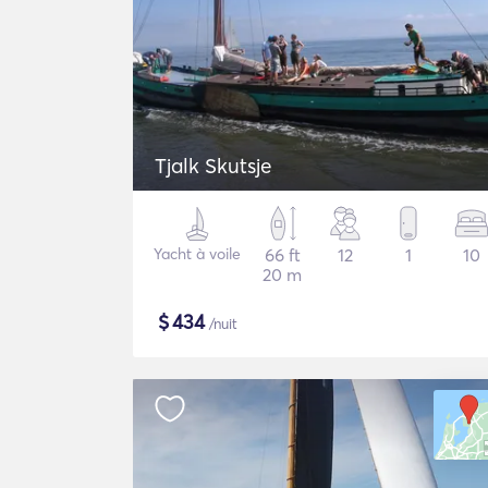
Tjalk Skutsje
Yacht à voile
66 ft
12
1
10
20 m
$
434
/nuit