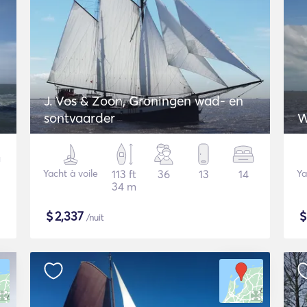
J. Vos & Zoon, Groningen wad- en
sontvaarder
W
Yacht à voile
113 ft
36
13
14
Ya
34 m
$
2,337
/nuit