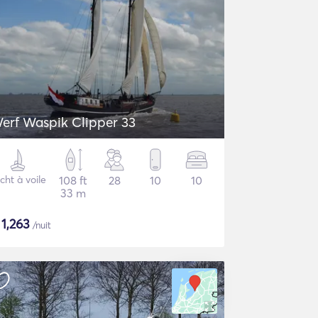
erf Waspik Clipper 33
cht à voile
108 ft
28
10
10
33 m
$
1,263
/nuit