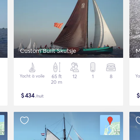
Custom Built Skutsje
M
Yacht à voile
65 ft
12
1
8
Ya
20 m
$
434
/nuit