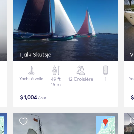
Tjalk Skutsje
V
Yacht à voile
49 ft
12 Croisière
1
Ya
15 m
$
1,004
/jour