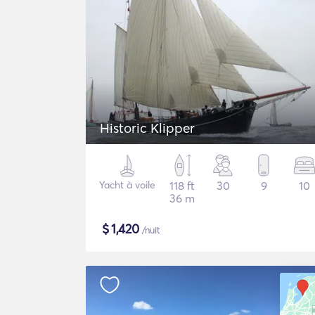
Historic Klipper
Yacht à voile
118 ft
30
9
10
36 m
$
1,420
/nuit