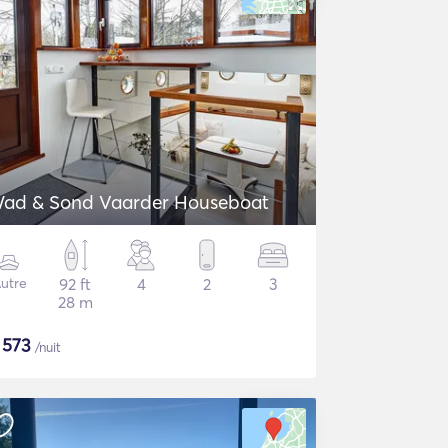
ad & Sond Vaarder Houseboat
utre
92 ft
4
2
3
28 m
$
573
/nuit