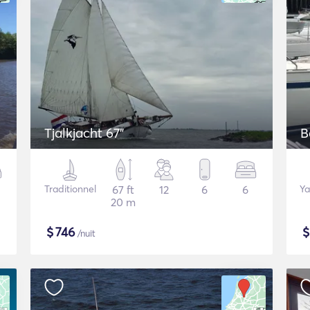
Tjalkjacht 67"
B
Traditionnel
67 ft
12
6
6
Ya
20 m
$
746
/nuit