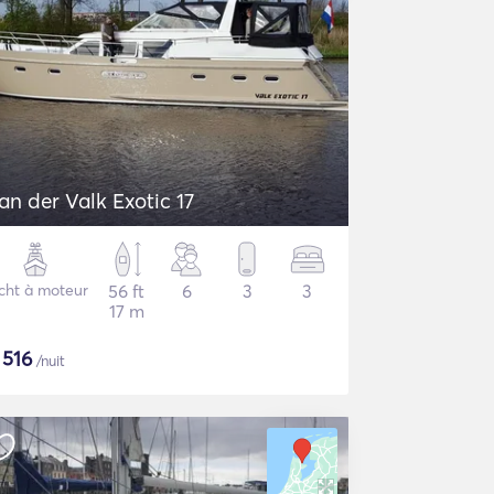
an der Valk Exotic 17
cht à moteur
56 ft
6
3
3
17 m
$
516
/nuit