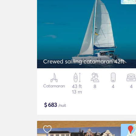
Crewed sailing catamaran 42ft
Catamaran
43 ft
8
4
4
13 m
$
683
/nuit