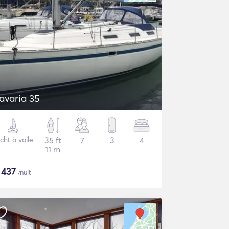
avaria 35
cht à voile
35 ft
7
3
4
11 m
$
437
/nuit