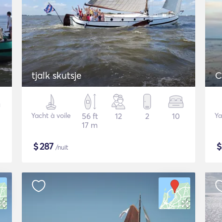
tjalk skutsje
C
Yacht à voile
56 ft
12
2
10
Ya
17 m
$
287
/nuit