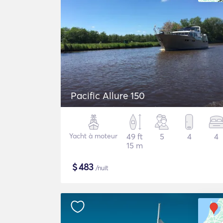
Pacific Allure 150
Yacht à moteur
49 ft
5
4
4
15 m
$
483
/nuit