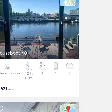
ouseboat 40
teau-maison
40 ft
4
1
2
12 m
$
631
/nuit