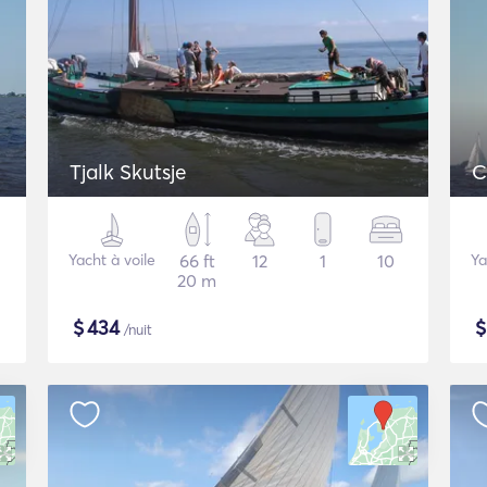
Tjalk Skutsje
C
Yacht à voile
66 ft
12
1
10
Ya
20 m
$
434
/nuit