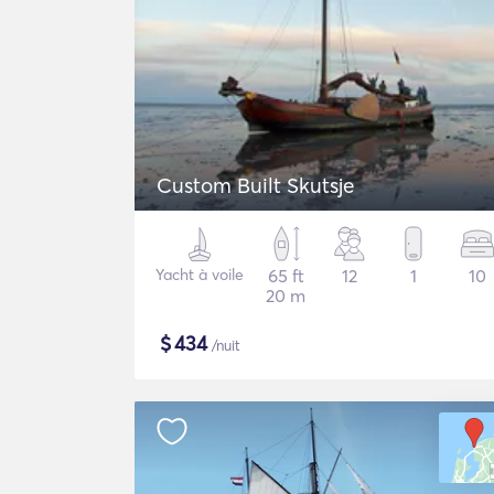
Custom Built Skutsje
Yacht à voile
65 ft
12
1
10
20 m
$
434
/nuit