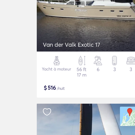
Van der Valk Exotic 17
Yacht à moteur
56 ft
6
3
3
17 m
$
516
/nuit