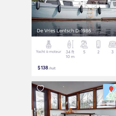
De Vries Lentsch D-1986
Yacht à moteur
34 ft
5
2
3
10 m
$
138
/nuit