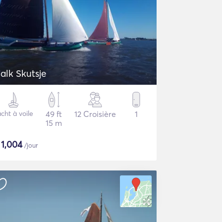
jalk Skutsje
cht à voile
49 ft
12 Croisière
1
15 m
$
1,004
/jour