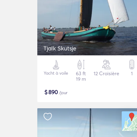
Tjalk Skutsje
Yacht à voile
63 ft
12 Croisière
1
19 m
$
890
/jour