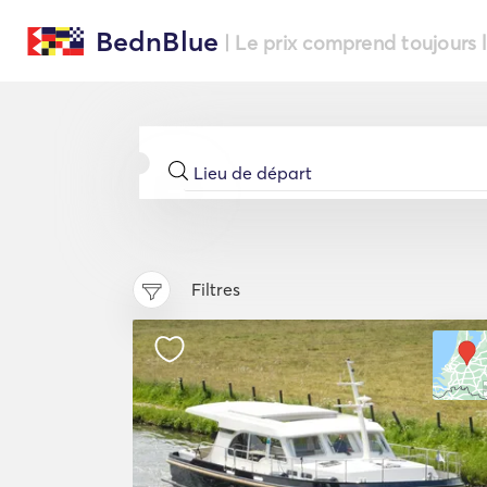
BednBlue
| Le prix comprend toujours 
Filtres