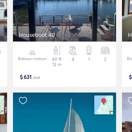
Houseboat 40
H
Bateau-maison
40 ft
4
1
2
Ba
12 m
$
631
/nuit