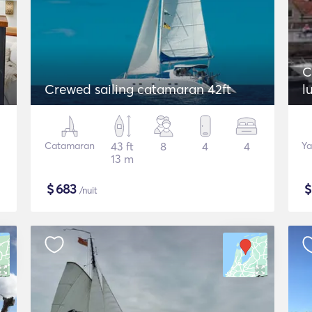
C
Crewed sailing catamaran 42ft
l
Catamaran
43 ft
8
4
4
Ya
13 m
$
683
/nuit