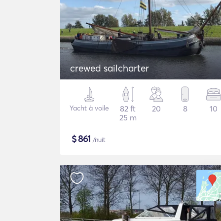
crewed sailcharter
Yacht à voile
82 ft
20
8
10
25 m
$
861
/nuit