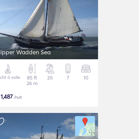
lipper Wadden Sea
cht à voile
85 ft
20
7
10
26 m
$
1,487
/nuit