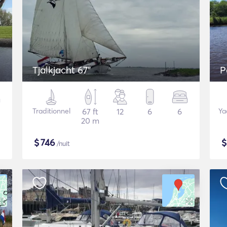
Tjalkjacht 67"
P
Traditionnel
67 ft
12
6
6
Ya
20 m
$
746
/nuit