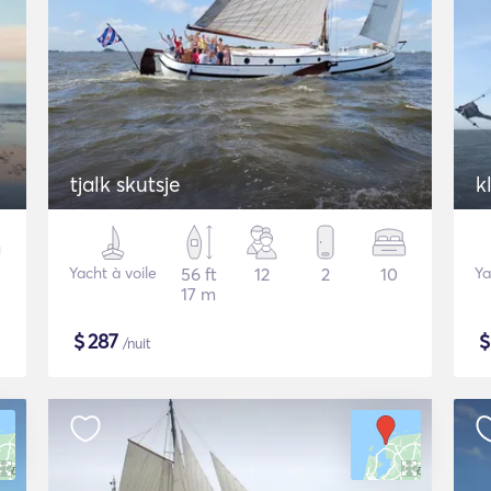
tjalk skutsje
k
Yacht à voile
56 ft
12
2
10
Ya
17 m
$
287
/nuit