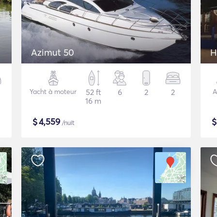
Azimut 50
H
Yacht à moteur
52 ft
6
2
2
A
16 m
$
4,559
/nuit