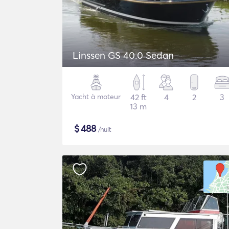
Linssen GS 40.0 Sedan
Yacht à moteur
42 ft
4
2
3
13 m
$
488
/nuit