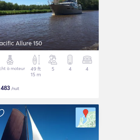
acific Allure 150
cht à moteur
49 ft
5
4
4
15 m
$
483
/nuit