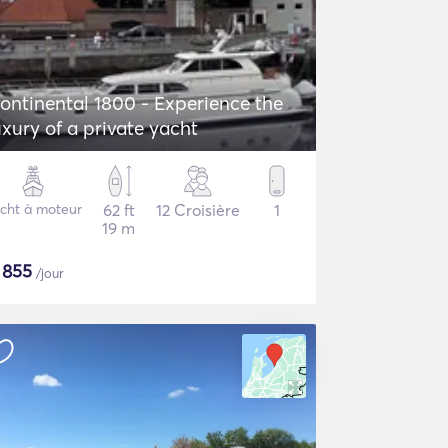
ontinental 1800 - Experience the
uxury of a private yacht
cht à moteur
62 ft
12 Croisière
1
19 m
$
855
/jour