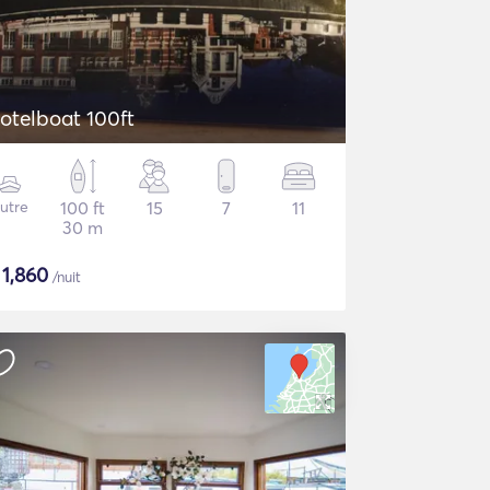
otelboat 100ft
utre
100 ft
15
7
11
30 m
$
1,860
/nuit