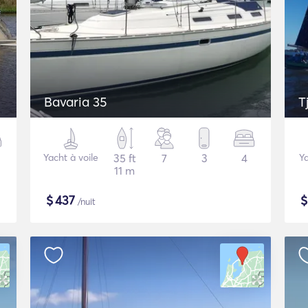
Bavaria 35
T
Yacht à voile
35 ft
7
3
4
Ya
11 m
$
437
/nuit