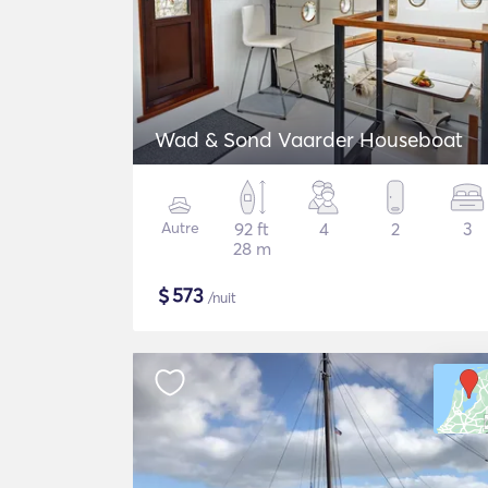
Wad & Sond Vaarder Houseboat
Autre
92 ft
4
2
3
28 m
$
573
/nuit