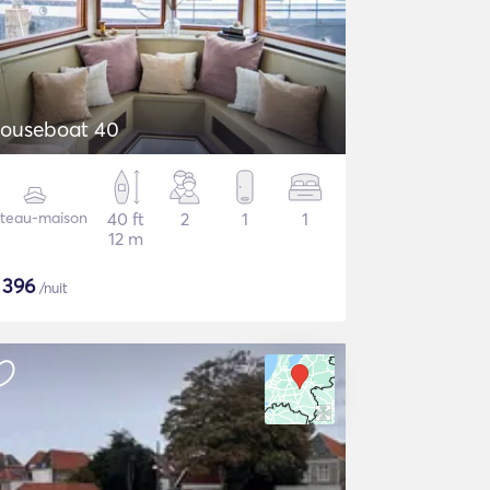
ouseboat 40
teau-maison
40 ft
2
1
1
12 m
$
396
/nuit