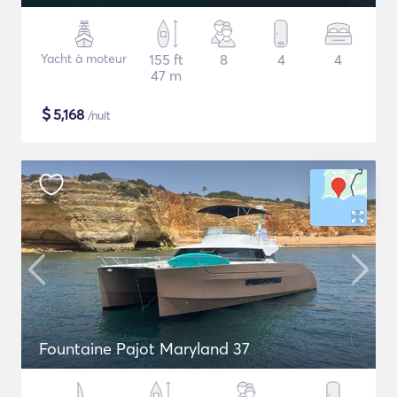
Yacht à moteur
155 ft
8
4
4
47 m
$
5,168
/nuit
Fountaine Pajot Maryland 37