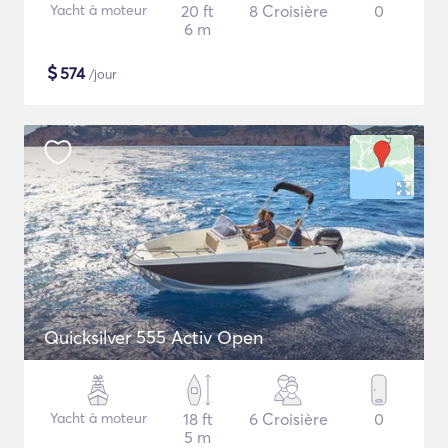
Yacht à moteur
20 ft
8 Croisière
0
6 m
$
574
/jour
Quicksilver 555 Activ Open
Yacht à moteur
18 ft
6 Croisière
0
5 m