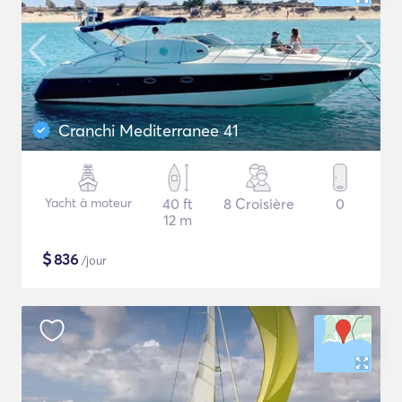
Cranchi Mediterranee 41
Yacht à moteur
40 ft
8 Croisière
0
12 m
$
836
/jour