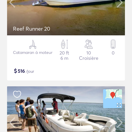
Reef Runner 20
Catamaran à moteur
20 ft
10
0
6 m
Croisière
$
516
/jour