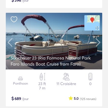
$
396
/jour
Sunchaser 23 (Ria Formosa Natural Park
Faro Islands Boat Cruise from Faro)
Ponthoon
23 ft
11 Croisière
0
7 m
$
689
5.0
/jour
(125
revues
)