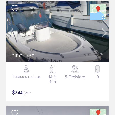
DIPOL 450
Bateau à moteur
14 ft
5 Croisière
0
4 m
$
344
/jour