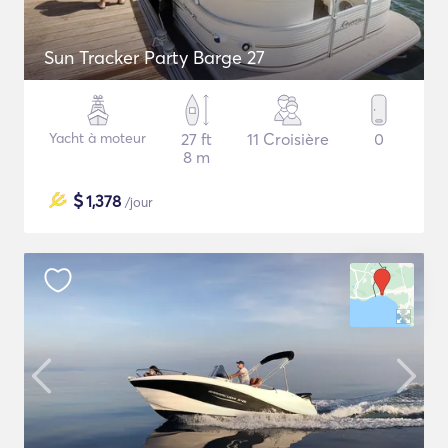
Sun Tracker Party Barge 27
Yacht à moteur
27 ft
11 Croisière
0
8 m
$
1,378
/jour