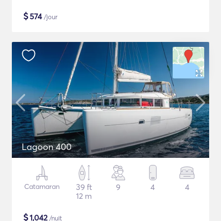
$
574
/jour
Lagoon 400
Catamaran
39 ft
9
4
4
12 m
$
1,042
/nuit