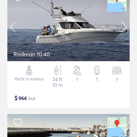
Rodman 10.40
Yacht à moteur
34 ft
1
1
1
10 m
$
964
/nuit