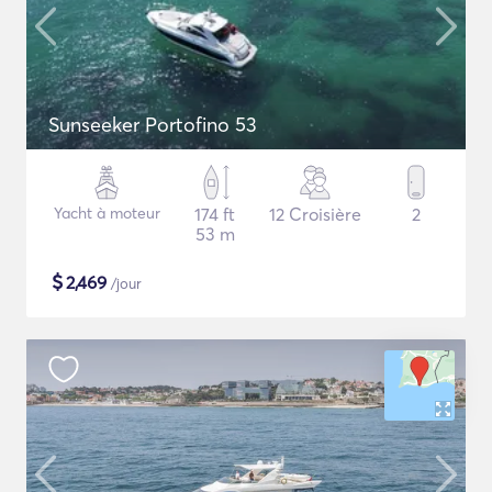
Sunseeker Portofino 53
Yacht à moteur
174 ft
12 Croisière
2
53 m
$
2,469
/jour