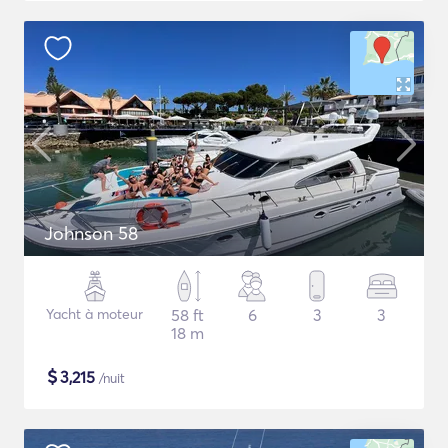
Johnson 58
Yacht à moteur
58 ft
6
3
3
18 m
$
3,215
/nuit