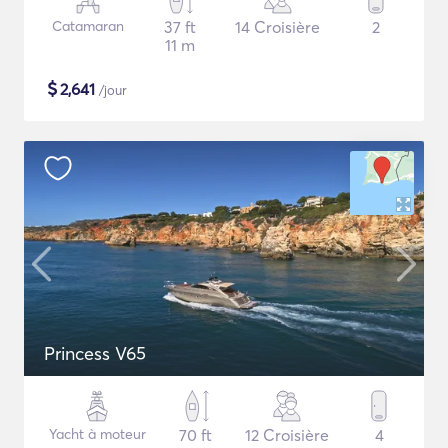
Catamaran
37 ft
14 Croisière
2
11 m
$
2,641
/jour
Princess V65
Yacht à moteur
70 ft
12 Croisière
4