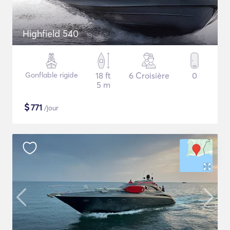
Highfield 540
Gonflable rigide
18 ft
6 Croisière
0
5 m
$
771
/jour