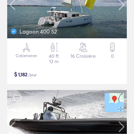
Lagoon 400 S2
Catamaran
40 ft
16 Croisière
0
12 m
$
1,182
/jour