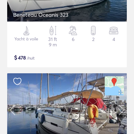
Beneteau Oceanis 323
Yacht à voile
31 ft
6
2
4
9 m
$
478
/nuit