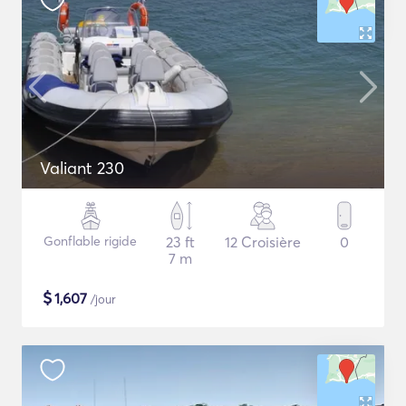
Valiant 230
Gonflable rigide
23 ft
12 Croisière
0
7 m
$
1,607
/jour