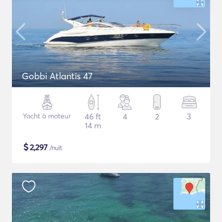
Gobbi Atlantis 47
Yacht à moteur
46 ft
4
2
3
14 m
$
2,297
/nuit