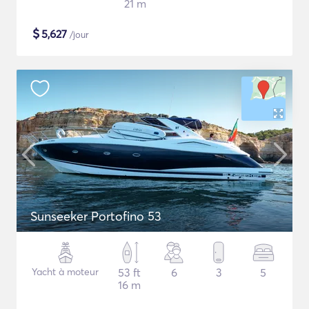
21 m
$
5,627
/jour
Sunseeker Portofino 53
Yacht à moteur
53 ft
6
3
5
16 m