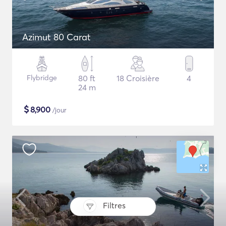
Azimut 80 Carat
Flybridge
80 ft
18 Croisière
4
24 m
$
8,900
/jour
Filtres