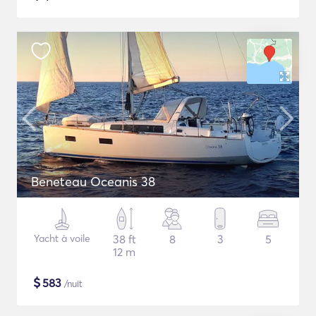
Beneteau Oceanis 38
Yacht à voile
38 ft
8
3
5
12 m
$
583
/nuit