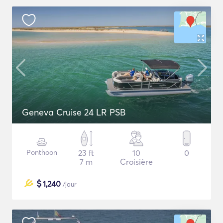
Geneva Cruise 24 LR PSB
Ponthoon
23 ft
10
0
7 m
Croisière
$
1,240
/jour