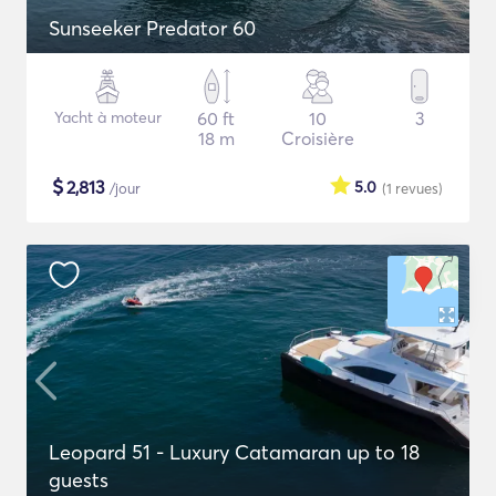
Sunseeker Predator 60
Yacht à moteur
60 ft
10
3
18 m
Croisière
$
2,813
5.0
/jour
(1
revues
)
Leopard 51 - Luxury Catamaran up to 18
guests