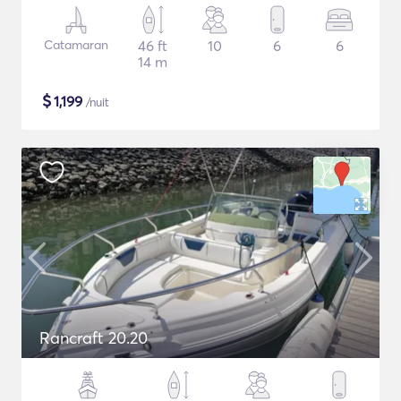
Catamaran
46 ft
10
6
6
14 m
$
1,199
/nuit
Rancraft 20.20