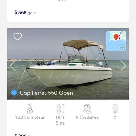
$
568
/jour
Cap Ferret 550 Open
Yacht à moteur
18 ft
6 Croisière
0
5 m