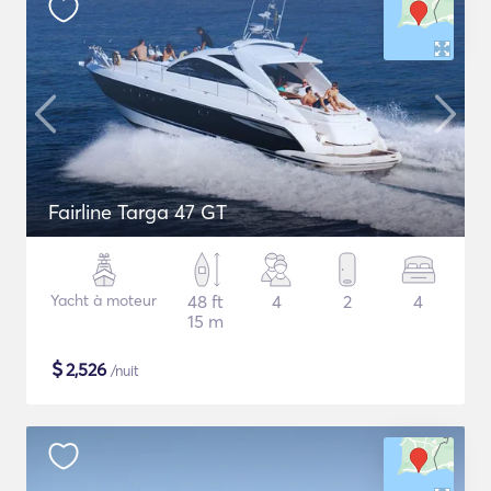
Fairline Targa 47 GT
Yacht à moteur
48 ft
4
2
4
15 m
$
2,526
/nuit