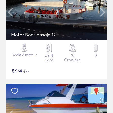
Motor Boat pasaje 12
Yacht à moteur
39 ft
70
0
12 m
Croisière
$
964
/jour