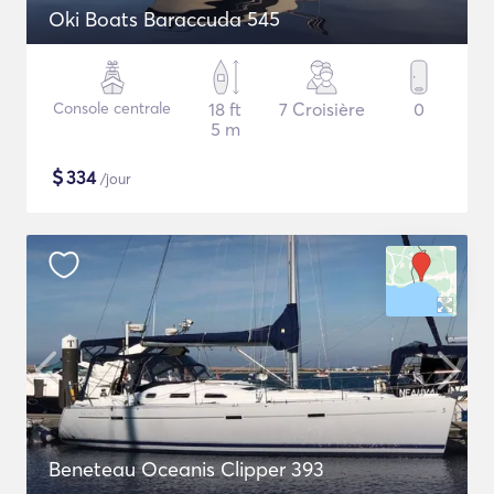
Oki Boats Baraccuda 545
Console centrale
18 ft
7 Croisière
0
5 m
$
334
/jour
Beneteau Oceanis Clipper 393