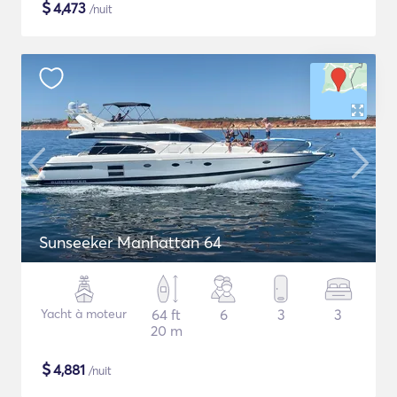
$
4,473
/nuit
Sunseeker Manhattan 64
Yacht à moteur
64 ft
6
3
3
20 m
$
4,881
/nuit