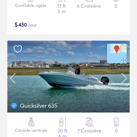
Gonflable rigide
17 ft
6 Croisière
0
5 m
$
430
/jour
Quicksilver 635
Console centrale
20 ft
7 Croisière
0
6 m