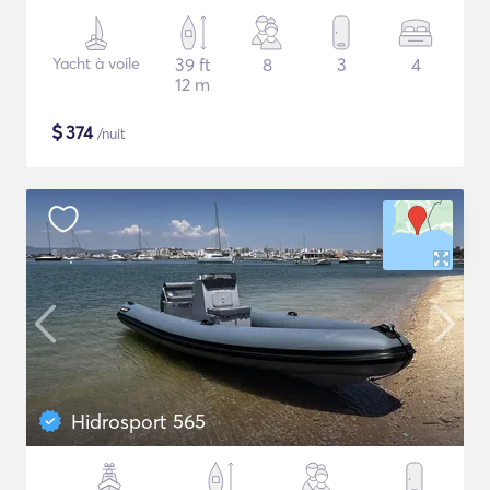
Yacht à voile
39 ft
8
3
4
12 m
$
374
/nuit
Hidrosport 565