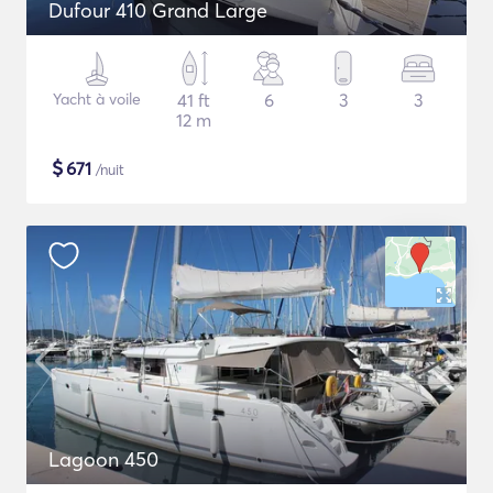
Dufour 410 Grand Large
Yacht à voile
41 ft
6
3
3
12 m
$
671
/nuit
Lagoon 450