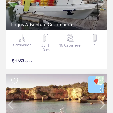
Lagos Adventure Catamaran
Catamaran
33 ft
16 Croisière
1
10 m
$
1,653
/jour