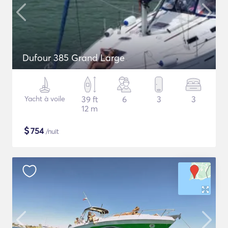
Dufour 385 Grand Large
Yacht à voile
39 ft
6
3
3
12 m
$
754
/nuit