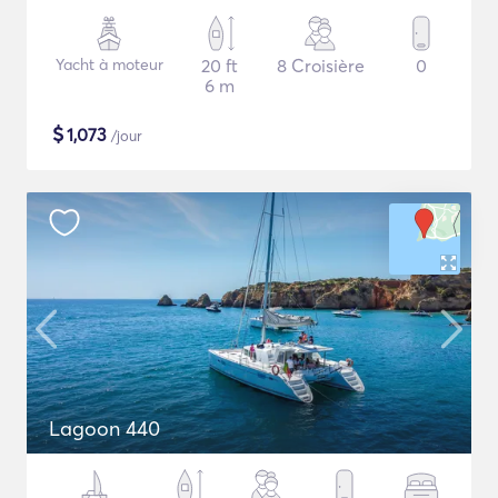
Yacht à moteur
20 ft
8 Croisière
0
6 m
$
1,073
/jour
Lagoon 440