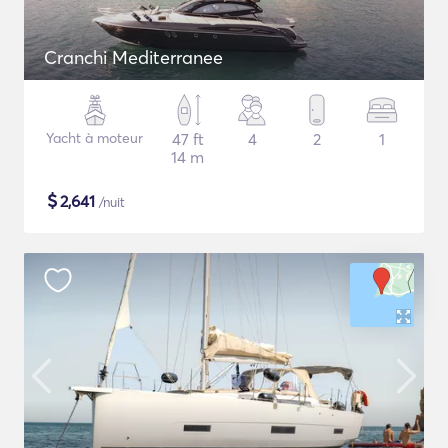
Cranchi Mediterranee
Yacht à moteur
47 ft
4
2
1
14 m
$
2,641
/nuit