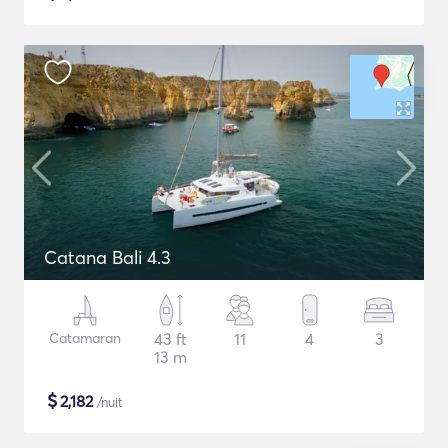
Catana Bali 4.3
Catamaran
43 ft
11
4
3
13 m
$
2,182
/nuit