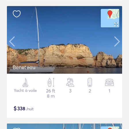
Beneteau
Yacht à voile
26 ft
3
2
1
8 m
$
338
/nuit