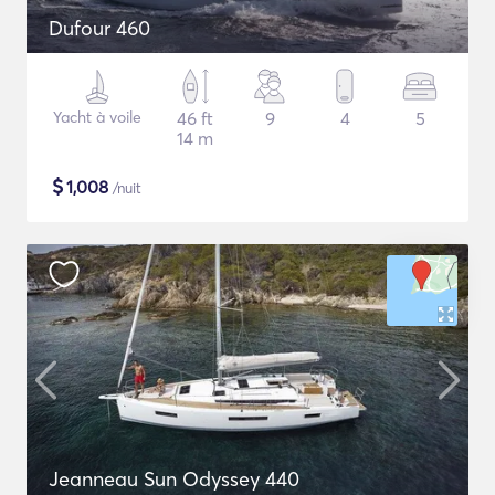
Dufour 460
Yacht à voile
46 ft
9
4
5
14 m
$
1,008
/nuit
Jeanneau Sun Odyssey 440