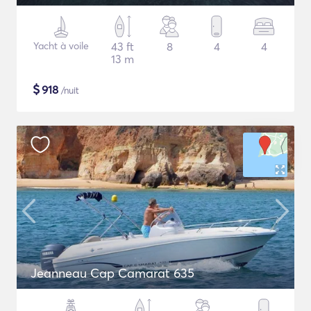
Yacht à voile
43 ft
8
4
4
13 m
$
918
/nuit
Jeanneau Cap Camarat 635