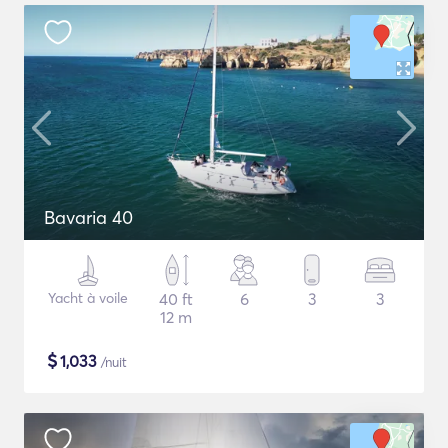
Bavaria 40
Yacht à voile
40 ft
6
3
3
12 m
$
1,033
/nuit