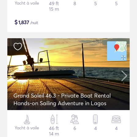
Yacht à voile
49 ft
8
5
5
15 m
$
1,837
/nuit
Grand Soleil 46.3 - Private Boat Rental
Hands-on Sailing Adventure in Lagos
Yacht à voile
46 ft
6
4
4
14 m