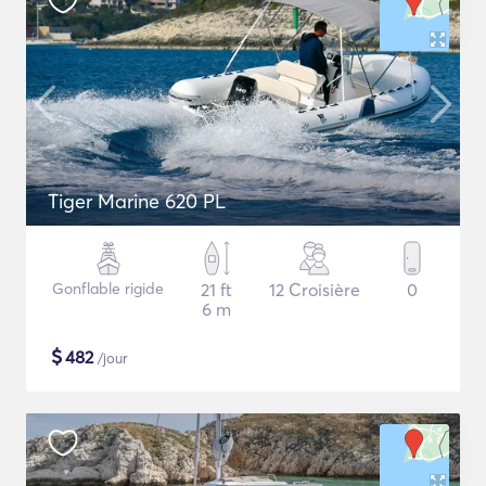
Tiger Marine 620 PL
Gonflable rigide
21 ft
12 Croisière
0
6 m
$
482
/jour