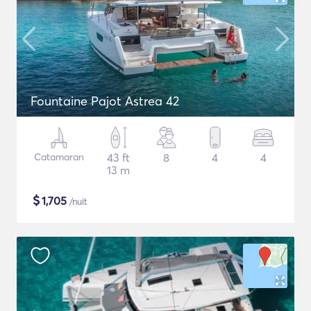
Fountaine Pajot Astrea 42
Catamaran
43 ft
8
4
4
13 m
$
1,705
/nuit