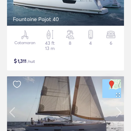
Fountaine Pajot 40
Catamaran
43 ft
8
4
6
13 m
$
1,311
/nuit