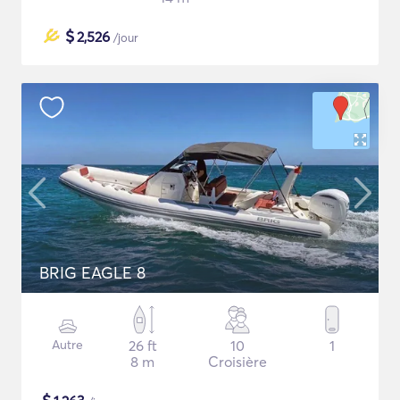
$
2,526
/jour
BRIG EAGLE 8
Autre
26 ft
10
1
8 m
Croisière