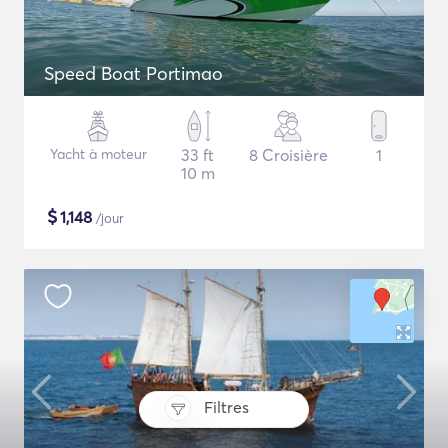
Speed Boat Portimao
Yacht à moteur
33 ft
8 Croisière
1
10 m
$
1,148
/jour
Filtres