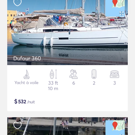
Dufour 360
Yacht à voile
33 ft
6
2
3
10 m
$
532
/nuit