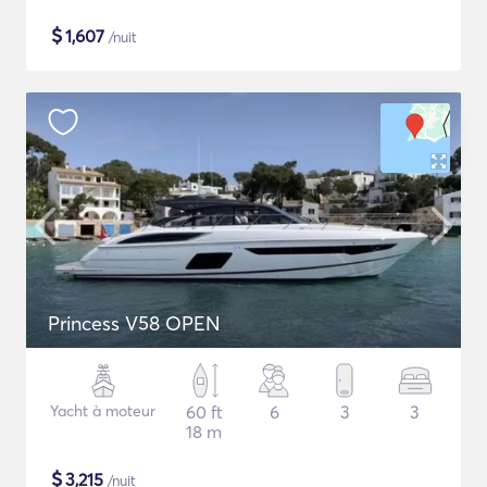
$
1,607
/nuit
Princess V58 OPEN
Yacht à moteur
60 ft
6
3
3
18 m
$
3,215
/nuit