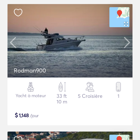
Rodman900
Yacht à moteur
33 ft
5 Croisière
1
10 m
$
1,148
/jour