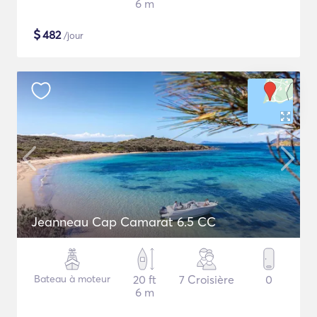
6 m
$
482
/jour
Jeanneau Cap Camarat 6.5 CC
Bateau à moteur
20 ft
7 Croisière
0
6 m