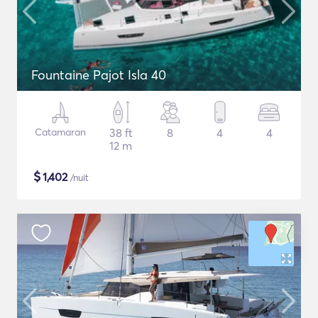
Fountaine Pajot Isla 40
Catamaran
38 ft
8
4
4
12 m
$
1,402
/nuit