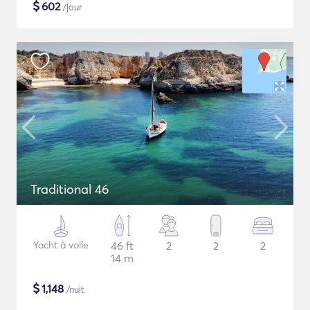
$
602
/jour
Traditional 46
Yacht à voile
46 ft
2
2
2
14 m
$
1,148
/nuit