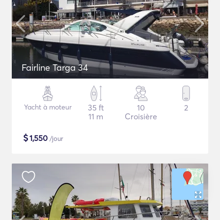
Fairline Targa 34
Yacht à moteur
35 ft
10
2
11 m
Croisière
$
1,550
/jour