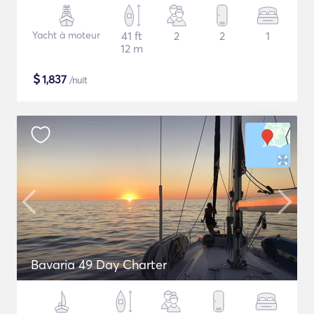
Yacht à moteur
41 ft
2
2
1
12 m
$
1,837
/nuit
Bavaria 49 Day Charter