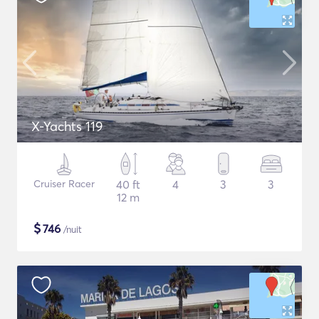
X-Yachts 119
Cruiser Racer
40 ft
4
3
3
12 m
$
746
/nuit