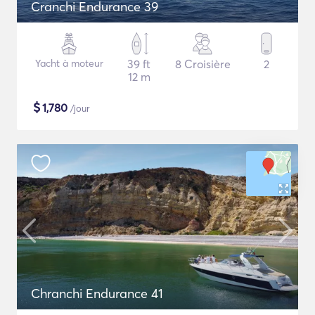
Cranchi Endurance 39
Yacht à moteur
39 ft
8 Croisière
2
12 m
$
1,780
/jour
Chranchi Endurance 41