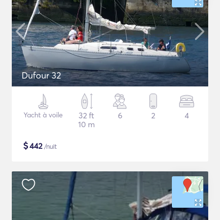
Dufour 32
Yacht à voile
32 ft
6
2
4
10 m
$
442
/nuit