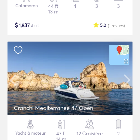
Catamaran
44 ft
4
3
3
13 m
$
1,837
5.0
/nuit
(1
revues
)
Cranchi Mediterranee 47 Open
Yacht à moteur
47 ft
12 Croisière
2
14 m