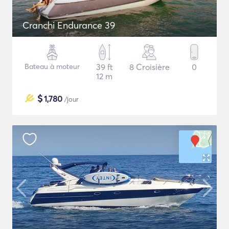
Cranchi Endurance 39
Bateau à moteur
39 ft
8 Croisière
0
12 m
$
1,780
/jour