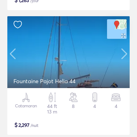
$
1,263
/jour
Fountaine Pajot Helia 44
Catamaran
44 ft
8
4
4
13 m
$
2,297
/nuit