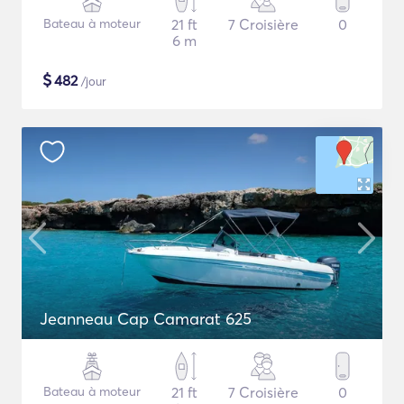
Bateau à moteur
21 ft
7 Croisière
0
6 m
$
482
/jour
Jeanneau Cap Camarat 625
Bateau à moteur
21 ft
7 Croisière
0