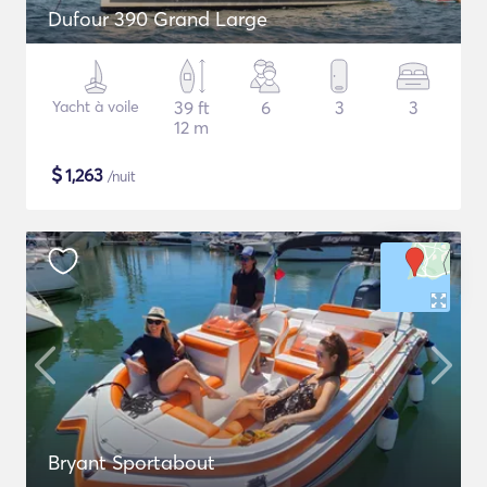
Dufour 390 Grand Large
Yacht à voile
39 ft
6
3
3
12 m
$
1,263
/nuit
Bryant Sportabout