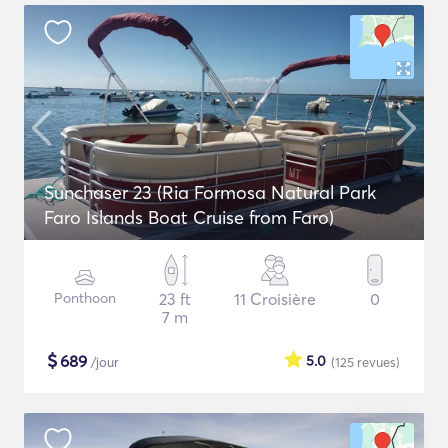
Sunchaser 23 (Ria Formosa Natural Park
Faro Islands Boat Cruise from Faro)
Ponthoon
23 ft
11 Croisière
0
7 m
$
689
5.0
/jour
(125
revues
)