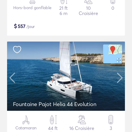
Hors-bord gonflable
21 ft
10
0
6 m
Croisière
$
557
/jour
Fountaine Pajot Helia 44 Evolution
Catamaran
44 ft
16 Croisière
3