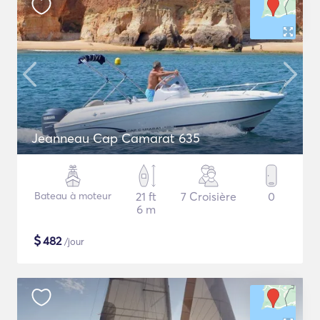
Jeanneau Cap Camarat 635
Bateau à moteur
21 ft
7 Croisière
0
6 m
$
482
/jour