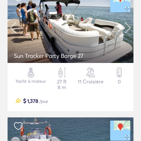
Sun Tracker Party Barge 27
Yacht à moteur
27 ft
11 Croisière
0
8 m
$
1,378
/jour