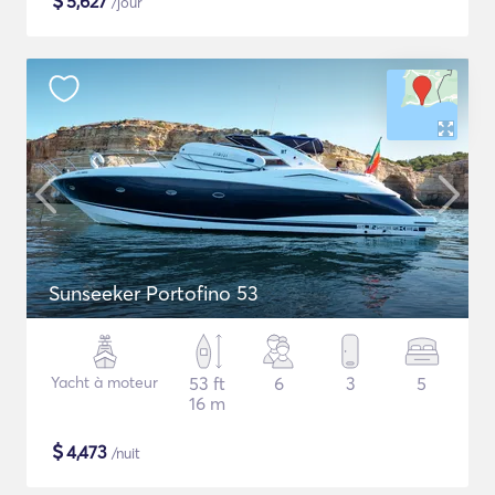
$
5,627
/jour
Sunseeker Portofino 53
Yacht à moteur
53 ft
6
3
5
16 m
$
4,473
/nuit