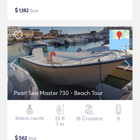
$
1,182
/jour
Pearl Sea Master 730 - Beach Tour
Bateau rapide
23 ft
18 Croisière
0
7 m
$
562
/jour