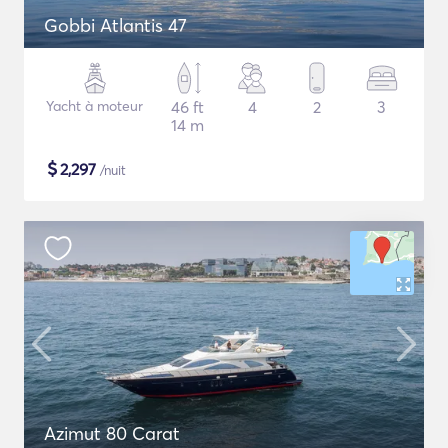
Gobbi Atlantis 47
Yacht à moteur
46 ft
4
2
3
14 m
$
2,297
/nuit
Azimut 80 Carat