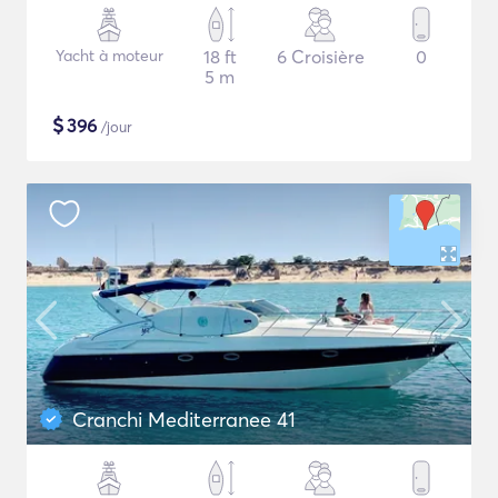
Yacht à moteur
18 ft
6 Croisière
0
5 m
$
396
/jour
Cranchi Mediterranee 41