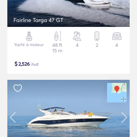
Fairline Targa 47 GT
Yacht à moteur
48 ft
4
2
4
15 m
$
2,526
/nuit