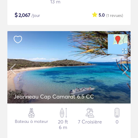
13 m
$
2,067
5.0
/jour
(1
revues
)
Jeanneau Cap Camarat 6.5 CC
Bateau à moteur
20 ft
7 Croisière
0
6 m