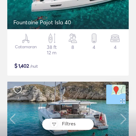
Fountaine Pajot Isla 40
Catamaran
38 ft
8
4
4
12 m
$
1,402
/nuit
Filtres