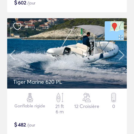
$
602
/jour
Tiger Marine 620 PL
Gonflable rigide
21 ft
12 Croisière
0
6 m
$
482
/jour