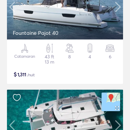
Fountaine Pajot 40
Catamaran
43 ft
8
4
6
13 m
$
1,311
/nuit