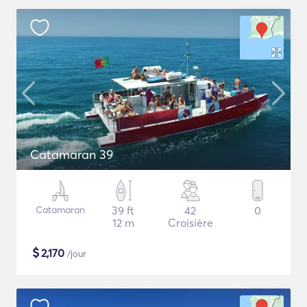
Catamaran 39
Catamaran
39 ft
42
0
12 m
Croisière
$
2,170
/jour