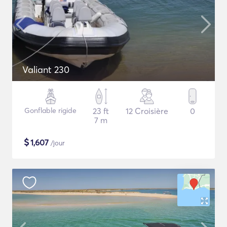
Valiant 230
Gonflable rigide
23 ft
12 Croisière
0
7 m
$
1,607
/jour