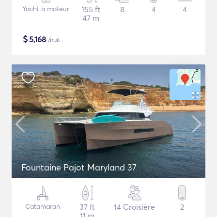
Yacht à moteur
155 ft
8
4
4
47 m
$
5,168
/nuit
Fountaine Pajot Maryland 37
Catamaran
37 ft
14 Croisière
2
11 m