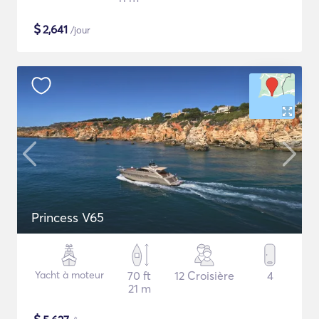
$
2,641
/jour
Princess V65
Yacht à moteur
70 ft
12 Croisière
4
21 m