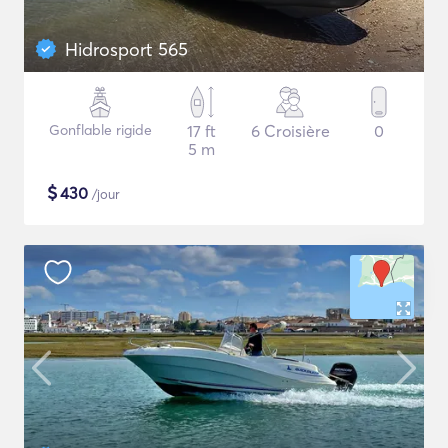
Hidrosport 565
Gonflable rigide
17 ft
6 Croisière
0
5 m
$
430
/jour