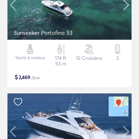
Sunseeker Portofino 53
Yacht à moteur
174 ft
12 Croisière
2
53 m
$
2,469
/jour