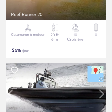
Reef Runner 20
Catamaran à moteur
20 ft
10
0
6 m
Croisière
$
516
/jour