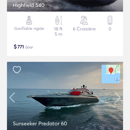
Highfield 540
Gonflable rigide
18 ft
6 Croisière
0
5 m
$
771
/jour
Sunseeker Predator 60