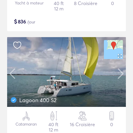
Yacht à moteur
40 ft
8 Croisière
0
12 m
$
836
/jour
Lagoon 400 S2
Catamaran
40 ft
16 Croisière
0
12 m