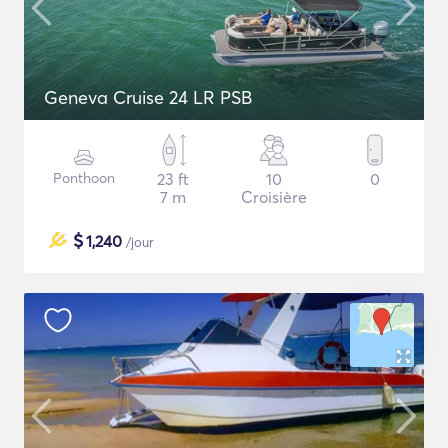
Geneva Cruise 24 LR PSB
Ponthoon
23 ft
10
0
7 m
Croisière
$
1,240
/jour