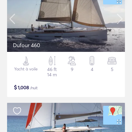
Dufour 460
Yacht à voile
46 ft
9
4
5
14 m
$
1,008
/nuit