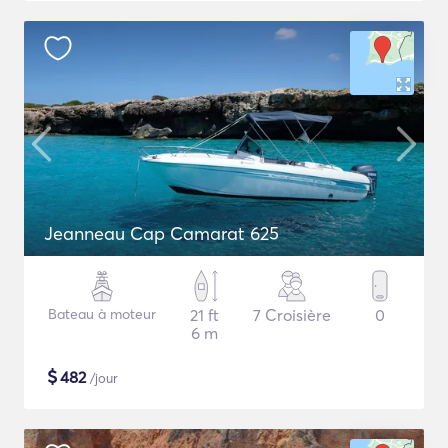
Jeanneau Cap Camarat 625
Bateau à moteur
21 ft
7 Croisière
0
6 m
$
482
/jour