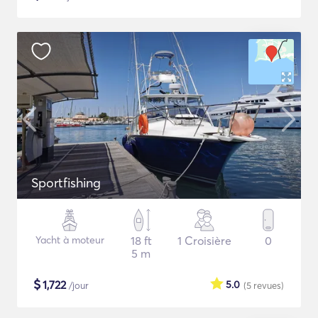
Sportfishing
Yacht à moteur
18 ft
1 Croisière
0
5 m
$
1,722
5.0
/jour
(5
revues
)