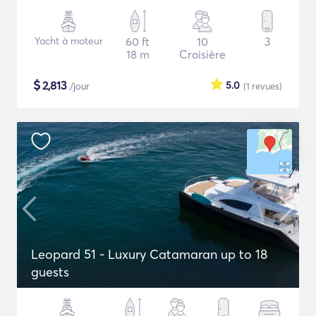
Yacht à moteur
60 ft
10
3
18 m
Croisière
$
2,813
5.0
/jour
(1
revues
)
Leopard 51 - Luxury Catamaran up to 18
guests