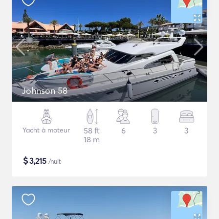
Johnson 58
Yacht à moteur
58 ft
6
3
3
18 m
$
3,215
/nuit