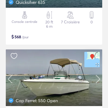
Quicksilver 635
Console centrale
20 ft
7 Croisière
0
6 m
$
568
/jour
Cap Ferret 550 Open