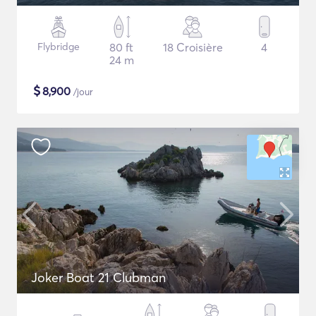
Flybridge
80 ft
18 Croisière
4
24 m
$
8,900
/jour
Joker Boat 21 Clubman