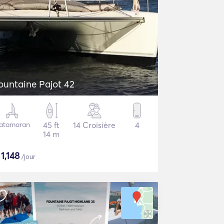
ountaine Pajot 42
atamaran
45 ft
14 Croisière
4
14 m
$
1,148
/jour