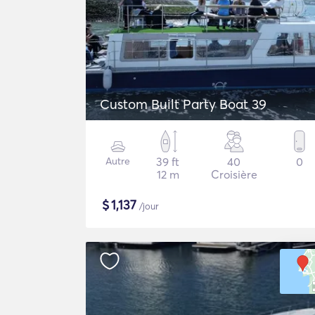
Custom Built Party Boat 39
Autre
39 ft
40
0
12 m
Croisière
$
1,137
/jour