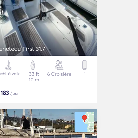
eneteau First 31.7
cht à voile
33 ft
6 Croisière
1
10 m
$
183
/jour