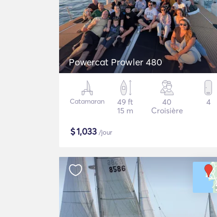
Powercat Prowler 480
Catamaran
49 ft
40
4
15 m
Croisière
$
1,033
/jour