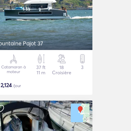
ountaine Pajot 37
Catamaran à
37 ft
18
3
moteur
11 m
Croisière
$
2,124
/jour