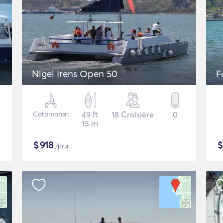
Nigel Irens Open 50
F
Catamaran
49 ft
18 Croisière
0
15 m
$
918
/jour