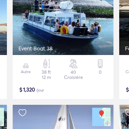
Event Boat 38
F
Autre
38 ft
40
0
C
12 m
Croisière
$
1,320
/jour