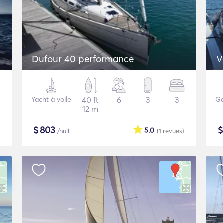
Dufour 40 performance
V
Yacht à voile
40 ft
6
3
3
Go
12 m
$
803
5.0
/nuit
(1
revues
)