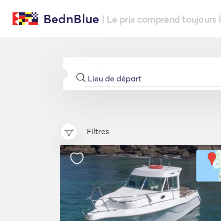
BednBlue
| Le prix comprend toujours 
Filtres