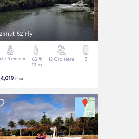
zimut 62 Fly
cht à moteur
62 ft
12 Croisière
3
19 m
$
4,019
/jour