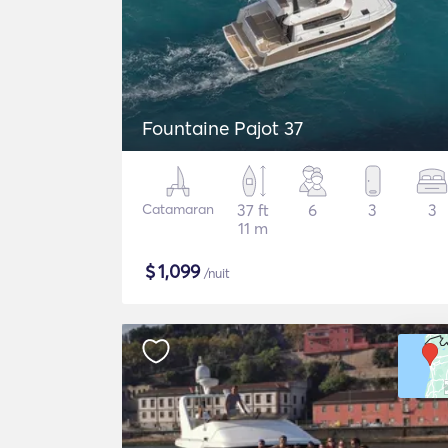
Fountaine Pajot 37
Catamaran
37 ft
6
3
3
11 m
$
1,099
/nuit