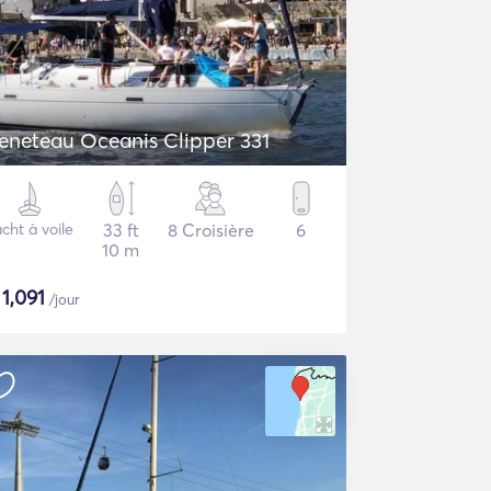
eneteau Oceanis Clipper 331
cht à voile
33 ft
8 Croisière
6
10 m
$
1,091
/jour