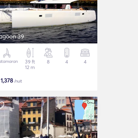
agoon 39
atamaran
39 ft
8
4
4
12 m
$
1,378
/nuit