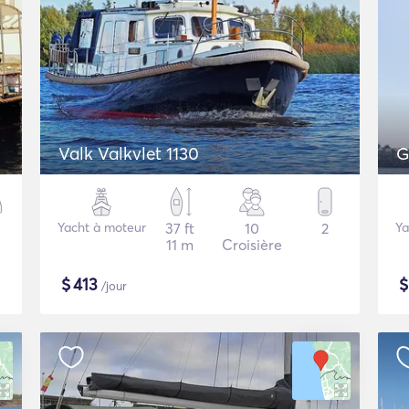
Valk Valkvlet 1130
G
Yacht à moteur
37 ft
10
2
Ya
11 m
Croisière
$
413
/jour