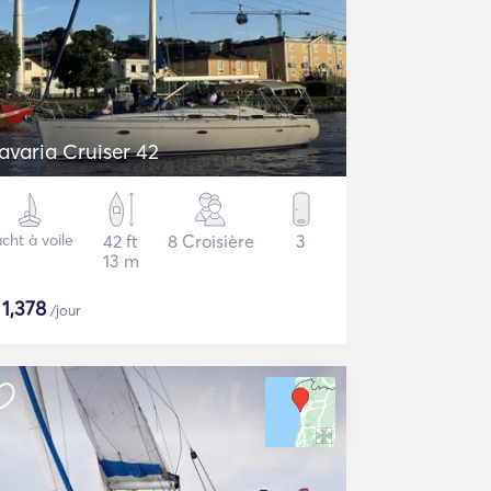
avaria Cruiser 42
cht à voile
42 ft
8 Croisière
3
13 m
$
1,378
/jour