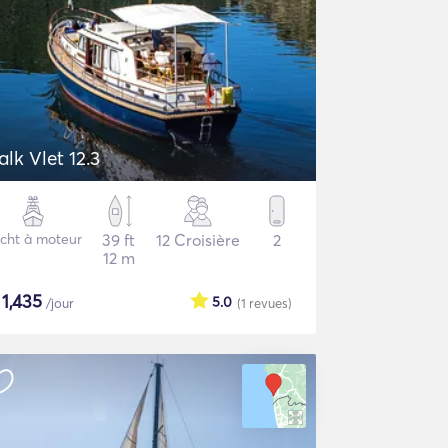
alk Vlet 12.3
cht à moteur
39 ft
12 Croisière
2
12 m
$
1,435
5.0
/jour
(1
revues
)