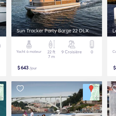
Sun Tracker Party Barge 22 DLX
L
Yacht à moteur
22 ft
9 Croisière
0
C
7 m
$
643
/jour