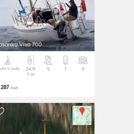
asanka Viva 700
cht à voile
24 ft
5
1
5
7 m
$
287
/nuit