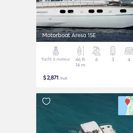
Motorboat Aresa 15E
Yacht à moteur
46 ft
6
3
4
14 m
$
2,871
/nuit