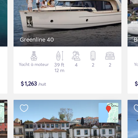
Greenline 40
B
Yacht à moteur
39 ft
4
2
2
Ya
12 m
$
1,263
/nuit