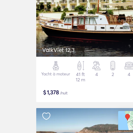
ValkVlet 12,3
Yacht à moteur
41 ft
4
2
4
12 m
$
1,378
/nuit