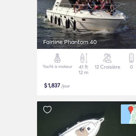
Fairline Phantom 40
Yacht à moteur
41 ft
12 Croisière
0
12 m
$
1,837
/jour