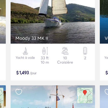
Moody 33 MK II
V
Yacht à voile
33 ft
10
2
Ya
10 m
Croisière
$
1,493
/jour