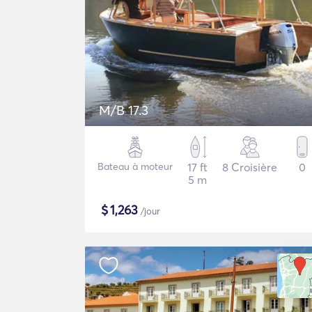
M/B 17.3
Bateau à moteur
17 ft
8 Croisière
0
5 m
$
1,263
/jour