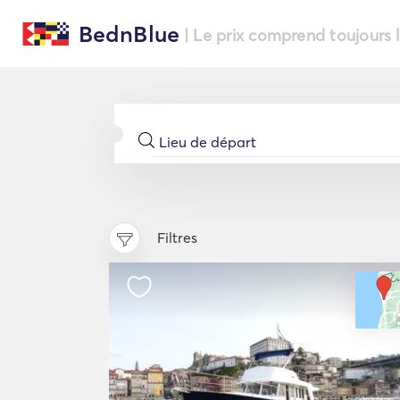
BednBlue
| Le prix comprend toujours 
Filtres