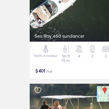
Sea Ray 460 sundancer
Yacht à moteur
50 ft
4
2
2
15 m
$
401
/nuit