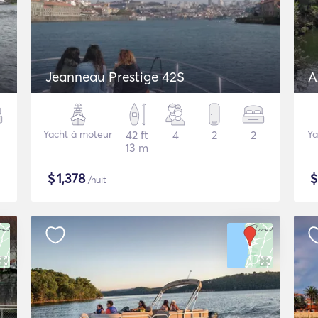
Jeanneau Prestige 42S
A
Yacht à moteur
42 ft
4
2
2
Ya
13 m
$
1,378
/nuit