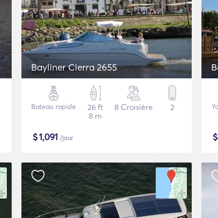
Bayliner Cierra 2655
B
Bateau rapide
26 ft
8 Croisière
2
Ya
8 m
$
1,091
/jour