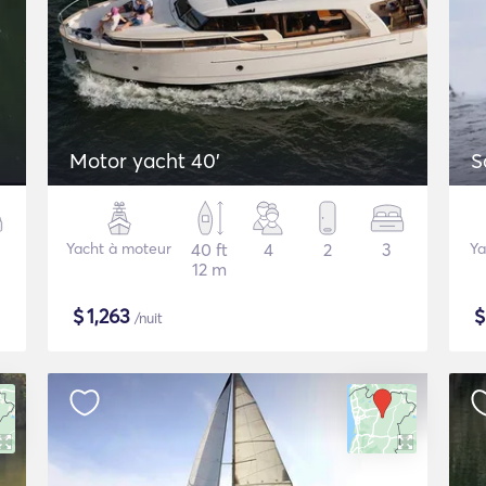
Motor yacht 40'
S
Yacht à moteur
40 ft
4
2
3
Ya
12 m
$
1,263
/nuit