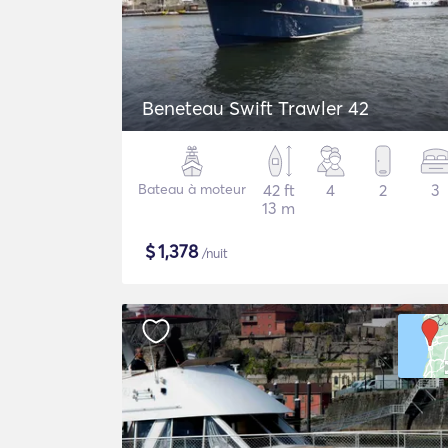
Beneteau Swift Trawler 42
Bateau à moteur
42 ft
4
2
3
13 m
$
1,378
/nuit