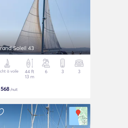
rand Soleil 43
cht à voile
44 ft
6
3
3
13 m
$
568
/nuit