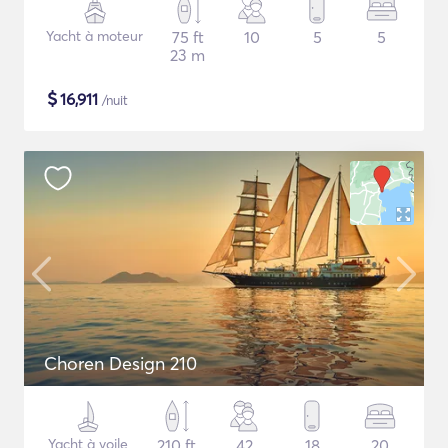
Yacht à moteur
75 ft
10
5
5
23 m
$
16,911
/nuit
Choren Design 210
Yacht à voile
210 ft
42
18
20