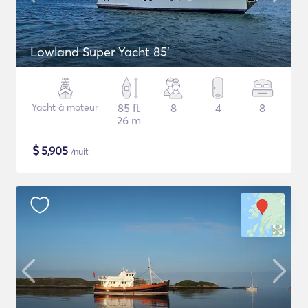
Lowland Super Yacht 85'
Yacht à moteur
85 ft
8
4
8
26 m
$
5,905
/nuit