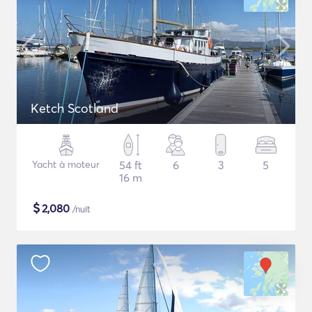
Ketch Scotland
Yacht à moteur
54 ft
6
3
5
16 m
$
2,080
/nuit