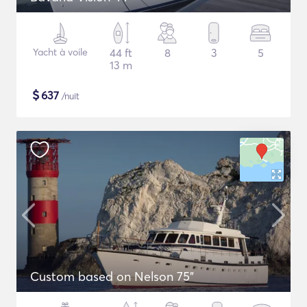
Yacht à voile
44 ft
8
3
5
13 m
$
637
/nuit
Custom based on Nelson 75"