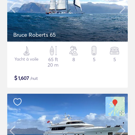
Bruce Roberts 65
Yacht à voile
65 ft
8
5
5
20 m
$
1,607
/nuit