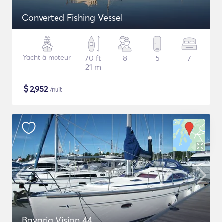
Converted Fishing Vessel
Yacht à moteur
70 ft
8
5
7
21 m
$
2,952
/nuit
Bavaria Vision 44