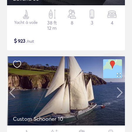
Yacht à voile
38 ft
8
3
4
12 m
$
923
/nuit
Custom Schooner 10