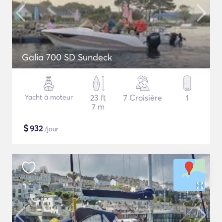
Galia 700 SD Sundeck
Yacht à moteur
23 ft
7 Croisière
1
7 m
$
932
/jour