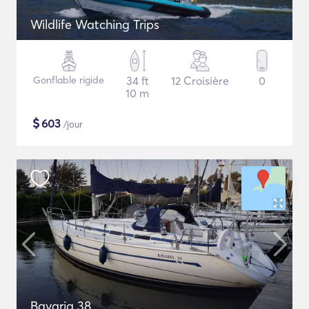
Wildlife Watching Trips
Gonflable rigide
34 ft
12 Croisière
0
10 m
$
603
/jour
Bavaria 38