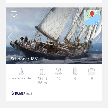
Schooner 185'
Yacht à voile
185 ft
12
6
9
56 m
$
19,687
/nuit