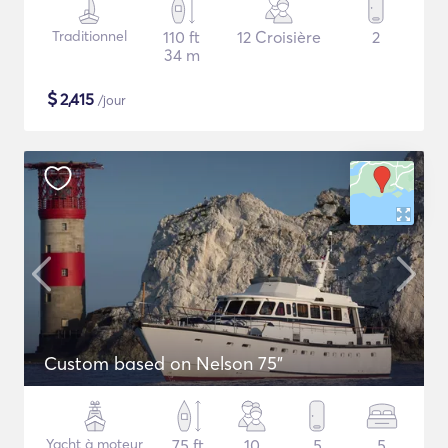
Traditionnel
110 ft
12 Croisière
2
34 m
$
2,415
/jour
Custom based on Nelson 75"
Yacht à moteur
75 ft
10
5
5