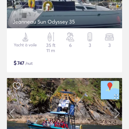
Jeanneau Sun Odyssey 35
Yacht à voile
35 ft
6
3
3
11 m
$
747
/nuit