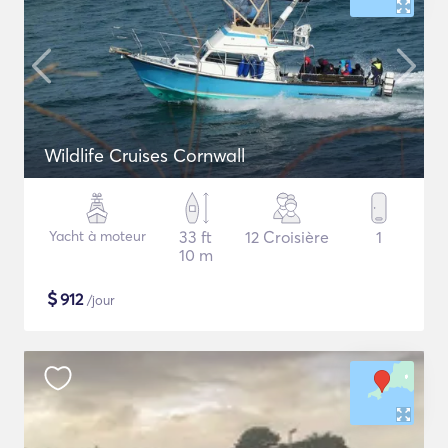
Wildlife Cruises Cornwall
Yacht à moteur
33 ft
12 Croisière
1
10 m
$
912
/jour