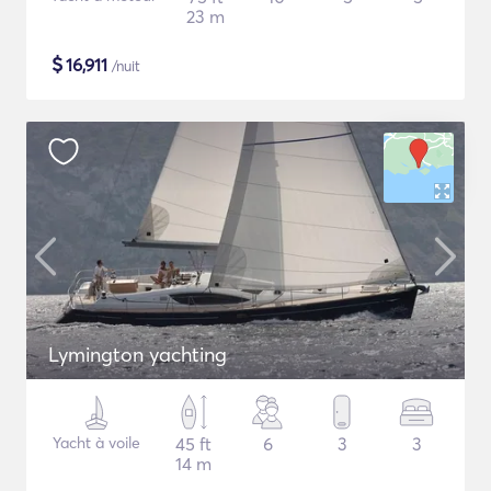
23 m
$
16,911
/nuit
Lymington yachting
Yacht à voile
45 ft
6
3
3
14 m