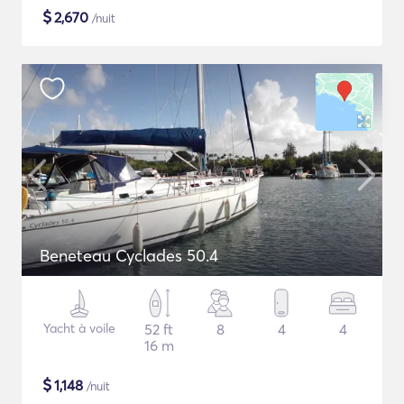
$
2,670
/nuit
Beneteau Cyclades 50.4
Yacht à voile
52 ft
8
4
4
16 m
$
1,148
/nuit