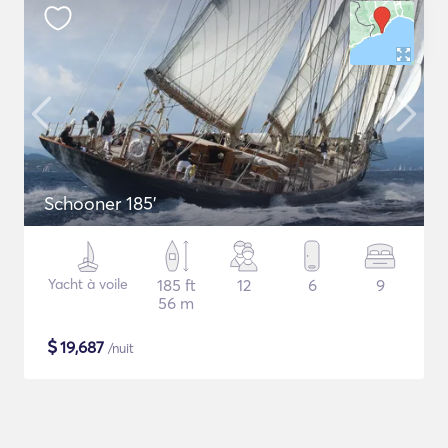
Schooner 185'
Yacht à voile
185 ft
12
6
9
56 m
$
19,687
/nuit