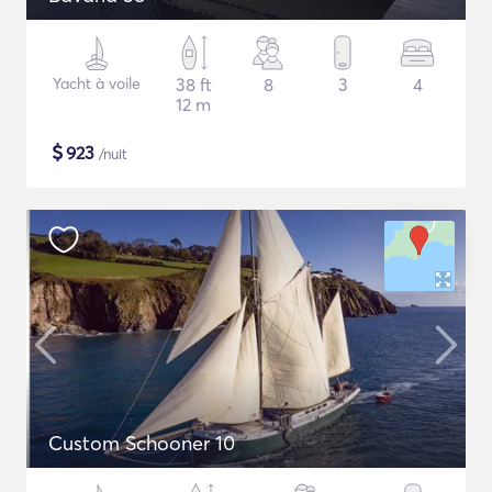
Yacht à voile
38 ft
8
3
4
12 m
$
923
/nuit
Custom Schooner 10