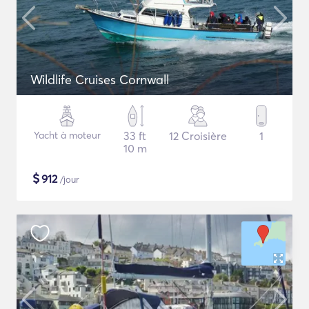
Wildlife Cruises Cornwall
Yacht à moteur
33 ft
12 Croisière
1
10 m
$
912
/jour