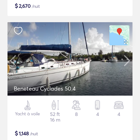
$
2,670
/nuit
Beneteau Cyclades 50.4
Yacht à voile
52 ft
8
4
4
16 m
$
1,148
/nuit