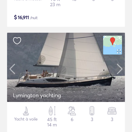
23 m
$
16,911
/nuit
Lymington yachting
Yacht à voile
45 ft
6
3
3
14 m