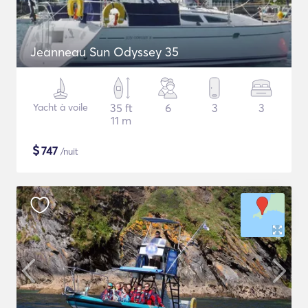
Jeanneau Sun Odyssey 35
Yacht à voile
35 ft
6
3
3
11 m
$
747
/nuit