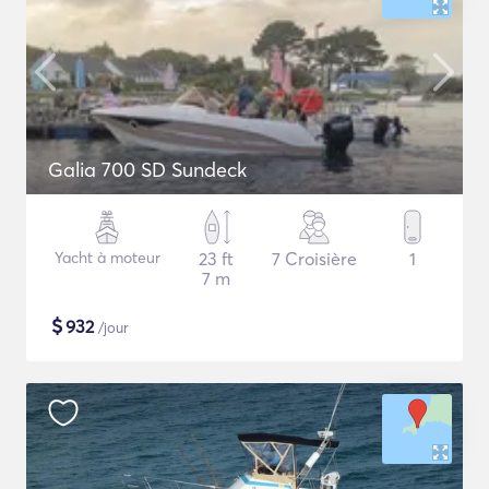
Galia 700 SD Sundeck
Yacht à moteur
23 ft
7 Croisière
1
7 m
$
932
/jour