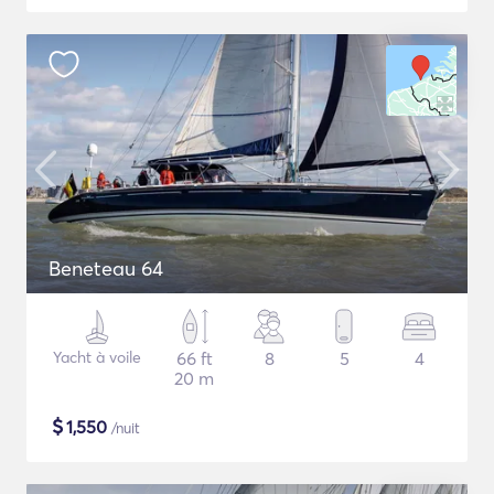
Beneteau 64
Yacht à voile
66 ft
8
5
4
20 m
$
1,550
/nuit