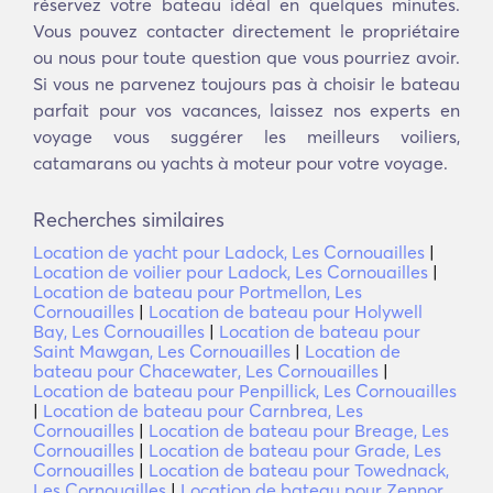
réservez votre bateau idéal en quelques minutes.
Vous pouvez contacter directement le propriétaire
ou nous pour toute question que vous pourriez avoir.
Si vous ne parvenez toujours pas à choisir le bateau
parfait pour vos vacances, laissez nos experts en
voyage vous suggérer les meilleurs voiliers,
catamarans ou yachts à moteur pour votre voyage.
Recherches similaires
Location de yacht pour Ladock, Les Cornouailles
|
Location de voilier pour Ladock, Les Cornouailles
|
Location de bateau pour Portmellon, Les
Cornouailles
|
Location de bateau pour Holywell
Bay, Les Cornouailles
|
Location de bateau pour
Saint Mawgan, Les Cornouailles
|
Location de
bateau pour Chacewater, Les Cornouailles
|
Location de bateau pour Penpillick, Les Cornouailles
|
Location de bateau pour Carnbrea, Les
Cornouailles
|
Location de bateau pour Breage, Les
Cornouailles
|
Location de bateau pour Grade, Les
Cornouailles
|
Location de bateau pour Towednack,
Les Cornouailles
|
Location de bateau pour Zennor,