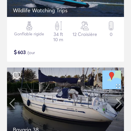
Wildlife Watching Trips
Gonflable rigide
34 ft
12 Croisière
0
10 m
$
603
/jour
Bavaria 38