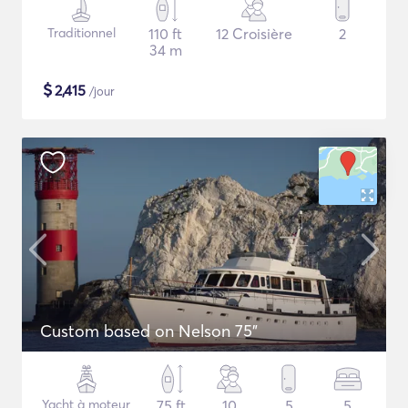
Traditionnel
110 ft
12 Croisière
2
34 m
$
2,415
/jour
Custom based on Nelson 75"
Yacht à moteur
75 ft
10
5
5