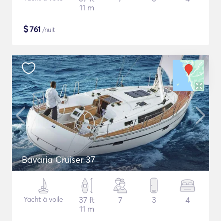
11 m
$
761
/nuit
Bavaria Cruiser 37
Yacht à voile
37 ft
7
3
4
11 m