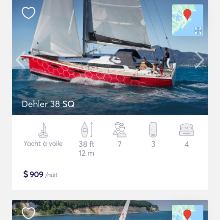
Dehler 38 SQ
Yacht à voile
38 ft
7
3
4
12 m
$
909
/nuit