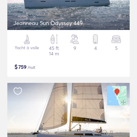
Jeanneau Sun Odyssey 449
Yacht à voile
45 ft
9
4
5
14 m
$
759
/nuit