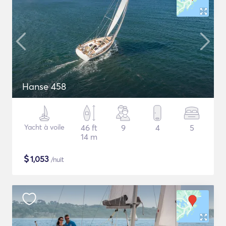
Hanse 458
Yacht à voile
46 ft
9
4
5
14 m
$
1,053
/nuit