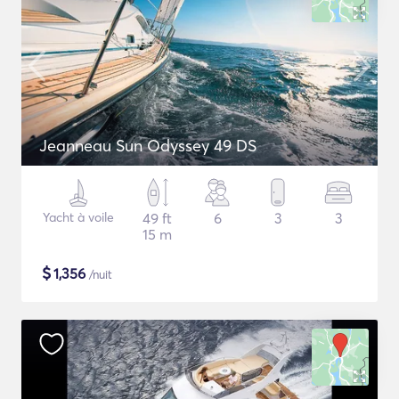
Jeanneau Sun Odyssey 49 DS
Yacht à voile
49 ft
6
3
3
15 m
$
1,356
/nuit