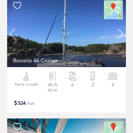
Bavaria 46 Cruiser
Yacht à voile
46 ft
6
3
4
14 m
$
524
/nuit