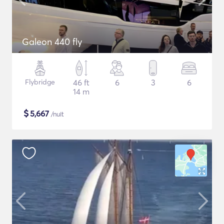
Galeon 440 fly
Flybridge
46 ft
6
3
6
14 m
$
5,667
/nuit