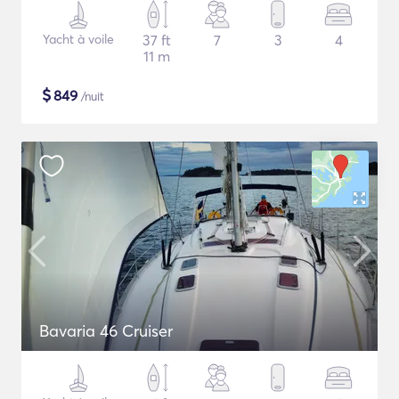
Yacht à voile
37 ft
7
3
4
11 m
$
849
/nuit
Bavaria 46 Cruiser