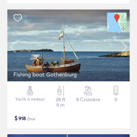
Fishing boat Gothenburg
Yacht à moteur
28 ft
8 Croisière
0
9 m
$
918
/jour