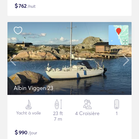
$
762
/nuit
Albin Viggen 23
Yacht à voile
23 ft
4 Croisière
1
7 m
$
990
/jour