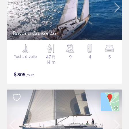
Bavaria Cruiser 46
Yacht à voile
47 ft
9
4
5
14 m
$
805
/nuit