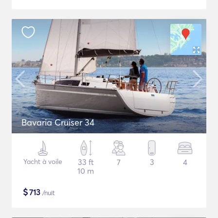
Bavaria Cruiser 34
Yacht à voile
33 ft
7
3
4
10 m
$
713
/nuit