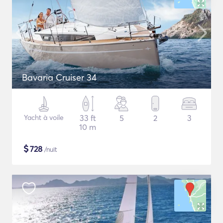
Bavaria Cruiser 34
Yacht à voile
33 ft
5
2
3
10 m
$
728
/nuit