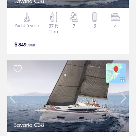
Bavaria C38
Yacht à voile
37 ft
7
3
4
11 m
$
849
/nuit
Bavaria C38