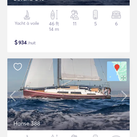
Yacht à voile
46 ft
11
5
6
14 m
$
934
/nuit
Hanse 388