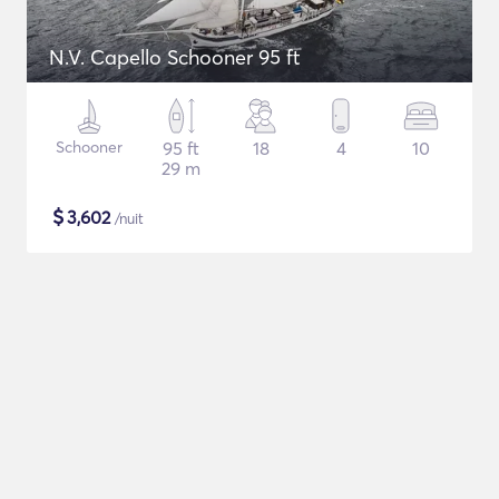
N.V. Capello Schooner 95 ft
Schooner
95 ft
18
4
10
29 m
$
3,602
/nuit