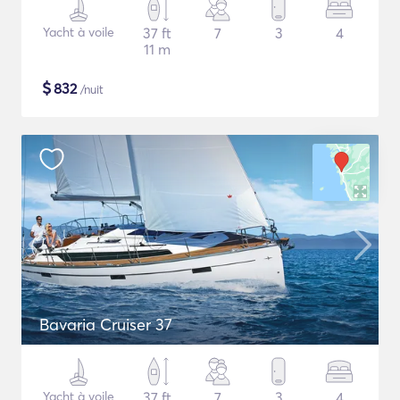
Yacht à voile
37 ft
7
3
4
11 m
$
832
/nuit
Bavaria Cruiser 37
Yacht à voile
37 ft
7
3
4