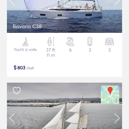
Bavaria C38
Yacht à voile
37 ft
6
3
3
11 m
$
803
/nuit