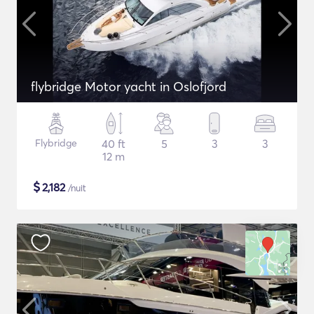
flybridge Motor yacht in Oslofjord
Flybridge
40 ft
5
3
3
12 m
$
2,182
/nuit