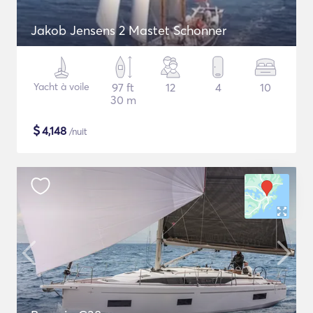
Jakob Jensens 2 Mastet Schonner
Yacht à voile
97 ft
12
4
10
30 m
$
4,148
/nuit