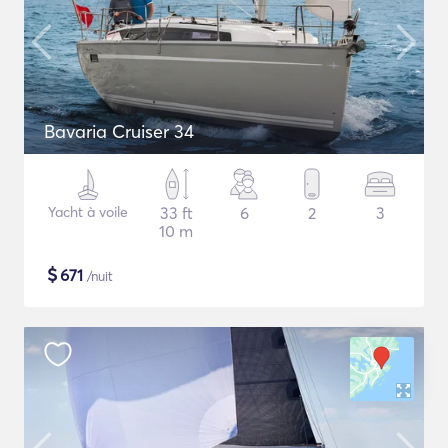
Bavaria Cruiser 34
Yacht à voile
33 ft
6
2
3
10 m
$
671
/nuit