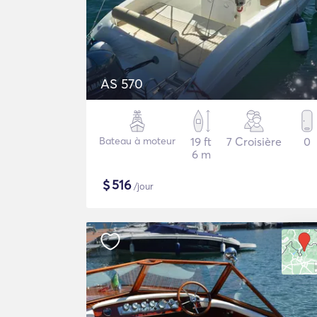
AS 570
Bateau à moteur
19 ft
7 Croisière
0
6 m
$
516
/jour