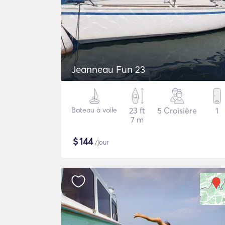
Jeanneau Fun 23
Bateau à voile
23 ft
5 Croisière
1
7 m
$
144
/jour