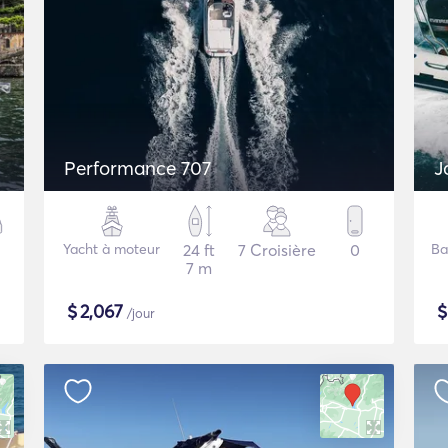
Performance 707
J
Yacht à moteur
24 ft
7 Croisière
0
Ba
7 m
$
2,067
/jour