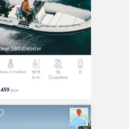
oker 580 Coaster
teau à moteur
19 ft
10
0
6 m
Croisière
$
459
/jour