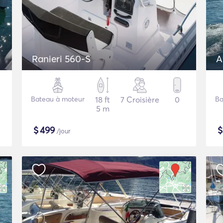
Ranieri 560-S
A
Bateau à moteur
18 ft
7 Croisière
0
Ba
5 m
$
499
/jour