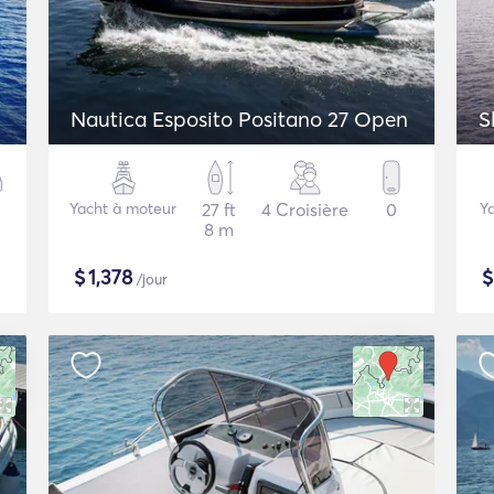
Nautica Esposito Positano 27 Open
S
Yacht à moteur
27 ft
4 Croisière
0
Ya
8 m
$
1,378
/jour