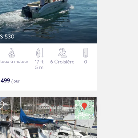
S 530
teau à moteur
17 ft
6 Croisière
0
5 m
$
499
/jour