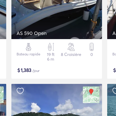
AS 590 Open
A
Bateau rapide
19 ft
8 Croisière
0
Ba
6 m
$
1,383
/jour