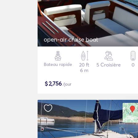
open-air cruise boat
Bateau rapide
20 ft
5 Croisière
0
6 m
$
2,756
/jour