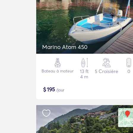
Marino Atom 450
Bateau à moteur
13 ft
5 Croisière
0
4 m
$
195
/jour