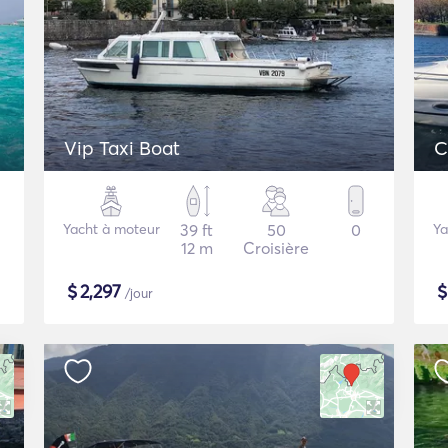
Vip Taxi Boat
C
Yacht à moteur
39 ft
50
0
Ya
12 m
Croisière
$
2,297
/jour