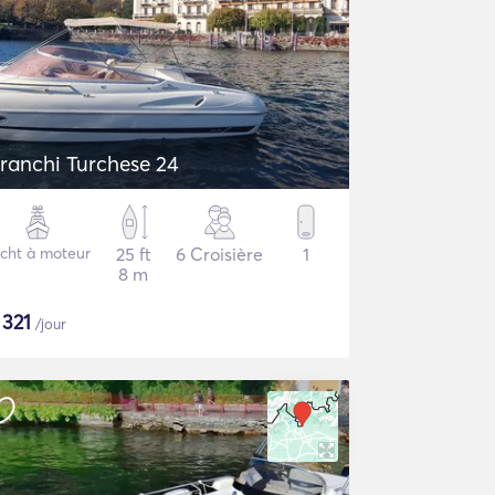
ranchi Turchese 24
cht à moteur
25 ft
6 Croisière
1
8 m
$
321
/jour