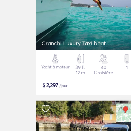
Cranchi Luxury Taxi boat
Yacht à moteur
39 ft
40
1
12 m
Croisière
$
2,297
/jour