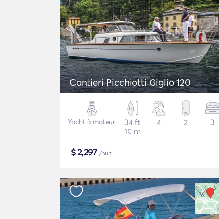
Cantieri Picchiotti Giglio 120
Yacht à moteur
34 ft
4
2
3
10 m
$
2,297
/nuit