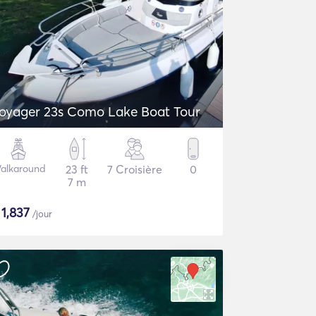
oyager 23s Como Lake Boat Tour
alkaround
23 ft
7 Croisière
0
7 m
$
1,837
/jour