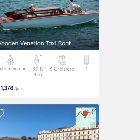
ooden Venetian Taxi Boat
cht à moteur
30 ft
8 Croisière
1
9 m
$
1,378
/jour