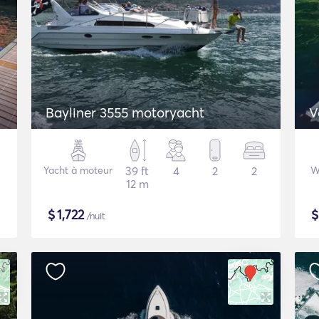
Bayliner 3555 motoryacht
V
Yacht à moteur
39 ft
4
2
2
W
12 m
$
1,722
/nuit