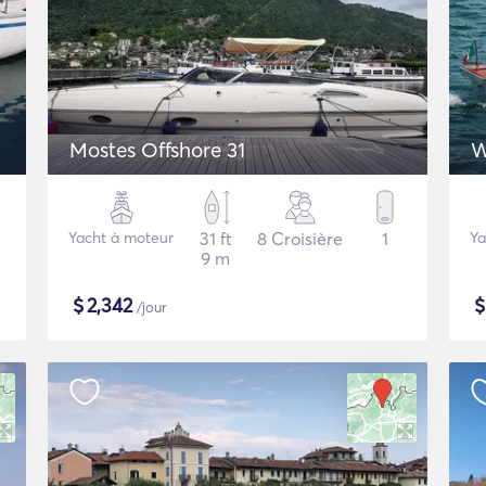
Mostes Offshore 31
W
Yacht à moteur
31 ft
8 Croisière
1
Ya
9 m
$
2,342
/jour