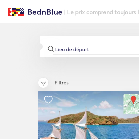
BednBlue
| Le prix comprend toujours 
Filtres