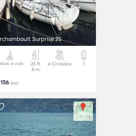
rchambault Surprise 25
teau à voile
25 ft
4 Croisière
1
8 m
$
156
/jour