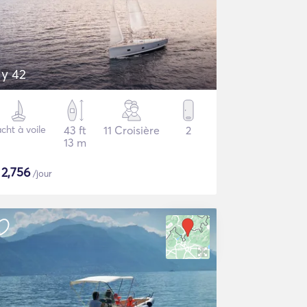
ly 42
cht à voile
43 ft
11 Croisière
2
13 m
$
2,756
/jour