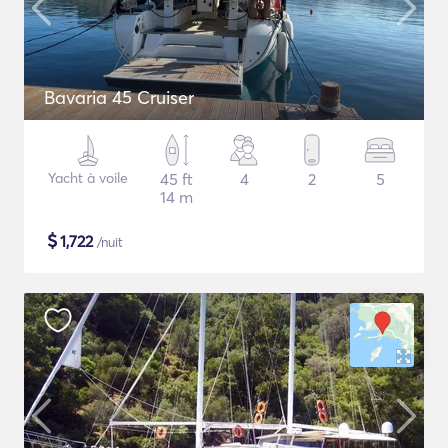
Bavaria 45 Cruiser
Yacht à voile
45 ft
4
2
5
14 m
$
1,722
/nuit