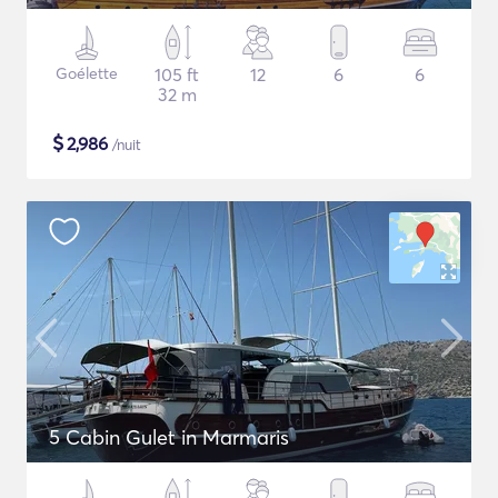
Goélette
105 ft
12
6
6
32 m
$
2,986
/nuit
5 Cabin Gulet in Marmaris