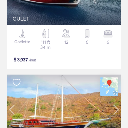
GULET
Goélette
111 ft
12
6
6
34 m
$
3,937
/nuit