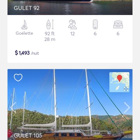
GULET 92
Goélette
92 ft
12
6
6
28 m
$
1,493
/nuit
GULET 105