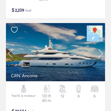
$
2,239
/nuit
CRN Ancona
Yacht à moteur
131 ft
12
6
6
40 m