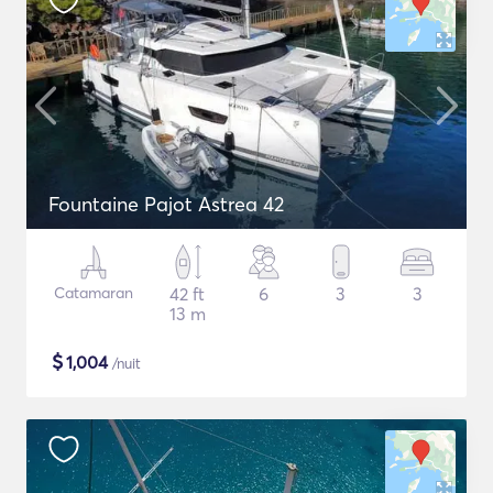
Fountaine Pajot Astrea 42
Catamaran
42 ft
6
3
3
13 m
$
1,004
/nuit