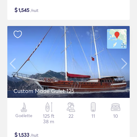
$
1,545
/nuit
Custom Made Gulet 125
Goélette
125 ft
22
11
10
38 m
$
1,533
/nuit