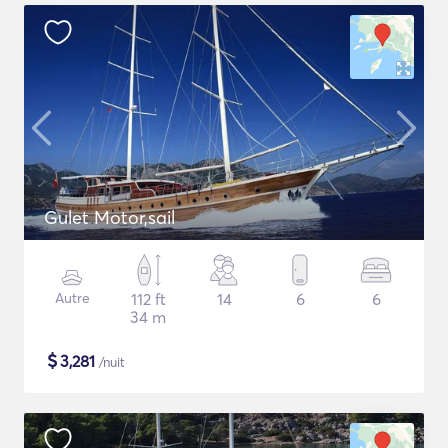
Gulet Motor,sail
Autre
112 ft
14
6
6
34 m
$
3,281
/nuit