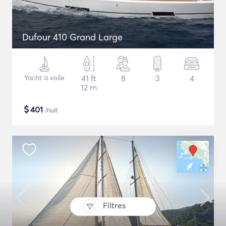
Dufour 410 Grand Large
Yacht à voile
41 ft
8
3
4
12 m
$
401
/nuit
Filtres