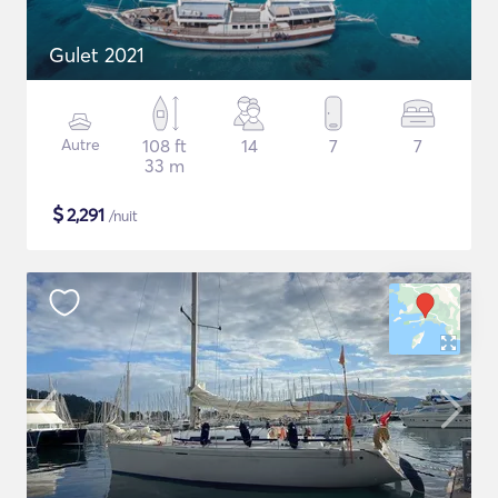
Gulet 2021
Autre
108 ft
14
7
7
33 m
$
2,291
/nuit