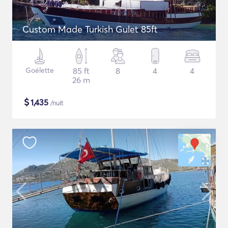
Custom Made Turkish Gulet 85ft
Goélette
85 ft
8
4
4
26 m
$
1,435
/nuit