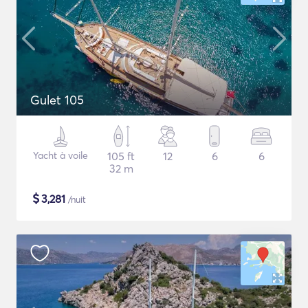
Gulet 105
Yacht à voile
105 ft
12
6
6
32 m
$
3,281
/nuit