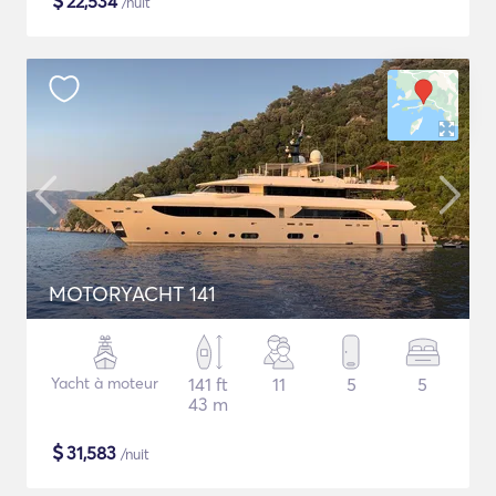
$
22,534
/nuit
MOTORYACHT 141
Yacht à moteur
141 ft
11
5
5
43 m
$
31,583
/nuit