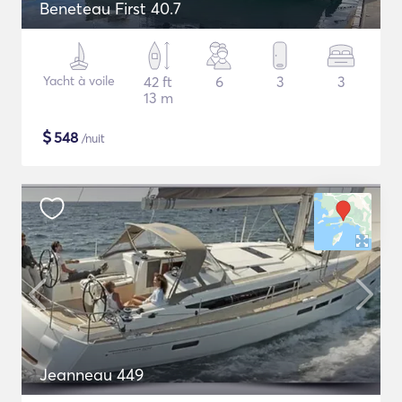
Beneteau First 40.7
Yacht à voile
42 ft
6
3
3
13 m
$
548
/nuit
Jeanneau 449