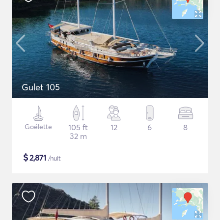
Gulet 105
Goélette
105 ft
12
6
8
32 m
$
2,871
/nuit