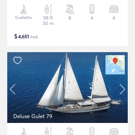
Goélette
98 ft
8
4
4
30 m
$
4,651
/nuit
Deluxe Gulet 79