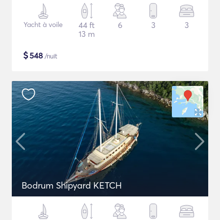
Yacht à voile
44 ft
6
3
3
13 m
$
548
/nuit
Bodrum Shipyard KETCH