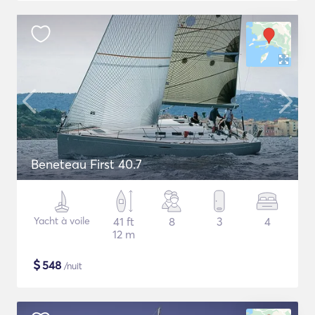
Beneteau First 40.7
Yacht à voile
41 ft
8
3
4
12 m
$
548
/nuit