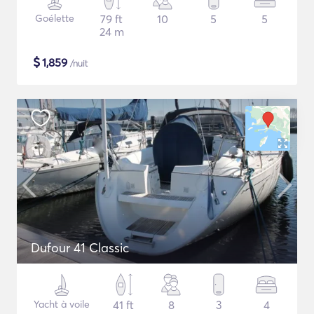
Goélette
79 ft
10
5
5
24 m
$
1,859
/nuit
Dufour 41 Classic
Yacht à voile
41 ft
8
3
4