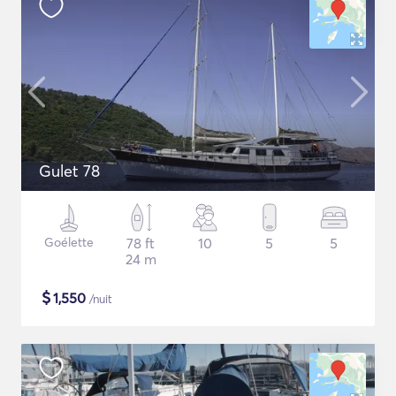
Gulet 78
Goélette
78 ft
10
5
5
24 m
$
1,550
/nuit