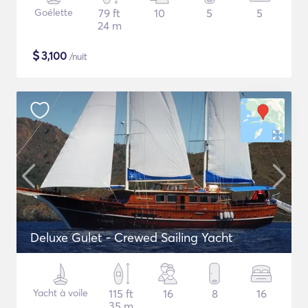
Goélette
79 ft
10
5
5
24 m
$
3,100
/nuit
Deluxe Gulet - Crewed Sailing Yacht
Yacht à voile
115 ft
16
8
16
35 m