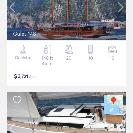
Gulet 148
Goélette
148 ft
20
10
10
45 m
$
3,721
/nuit