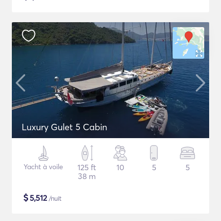
Luxury Gulet 5 Cabin
Yacht à voile
125 ft
10
5
5
38 m
$
5,512
/nuit