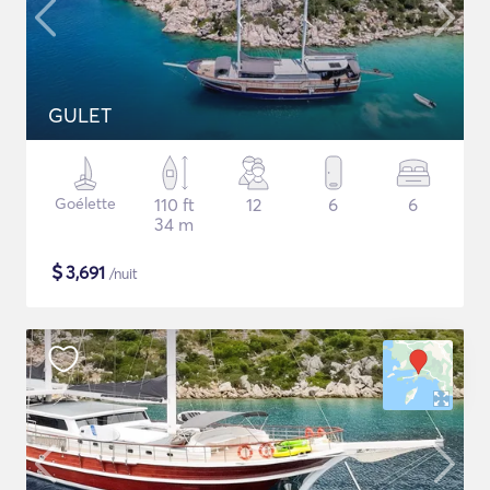
GULET
Goélette
110 ft
12
6
6
34 m
$
3,691
/nuit