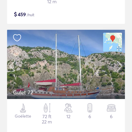
12 m
$
459
/nuit
Gulet 72
Goélette
72 ft
12
6
6
22 m