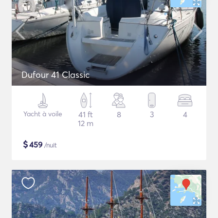
Dufour 41 Classic
Yacht à voile
41 ft
8
3
4
12 m
$
459
/nuit