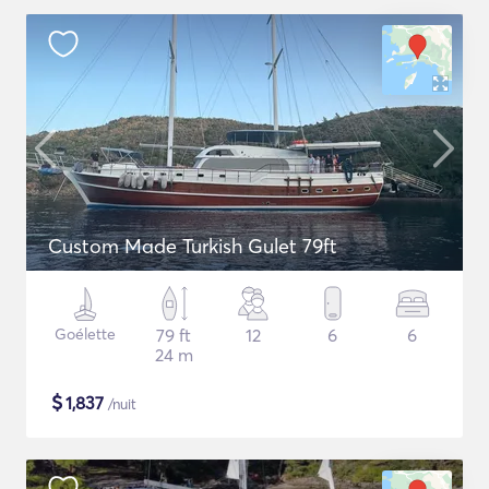
Custom Made Turkish Gulet 79ft
Goélette
79 ft
12
6
6
24 m
$
1,837
/nuit