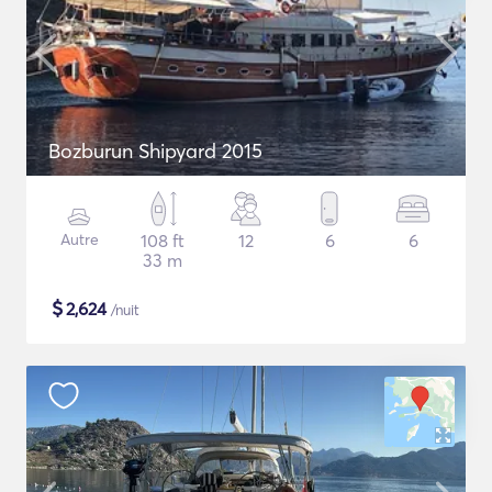
Bozburun Shipyard 2015
Autre
108 ft
12
6
6
33 m
$
2,624
/nuit