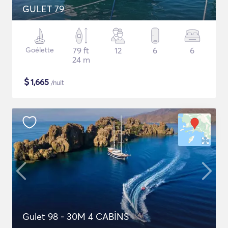
GULET 79
Goélette
79 ft
12
6
6
24 m
$
1,665
/nuit
Gulet 98 - 30M 4 CABİNS