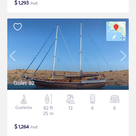
$
1,293
/nuit
Gulet 82
Goélette
82 ft
12
6
6
25 m
$
1,264
/nuit