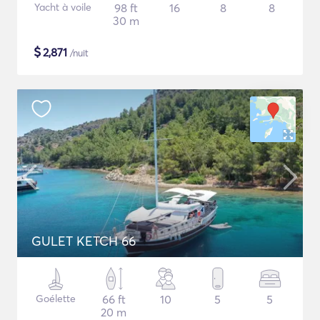
Yacht à voile
98 ft
16
8
8
30 m
$
2,871
/nuit
GULET KETCH 66
Goélette
66 ft
10
5
5
20 m