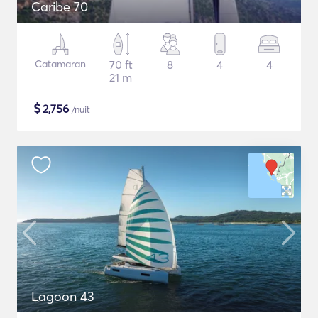
Caribe 70
Catamaran
70 ft
8
4
4
21 m
$
2,756
/nuit
Lagoon 43