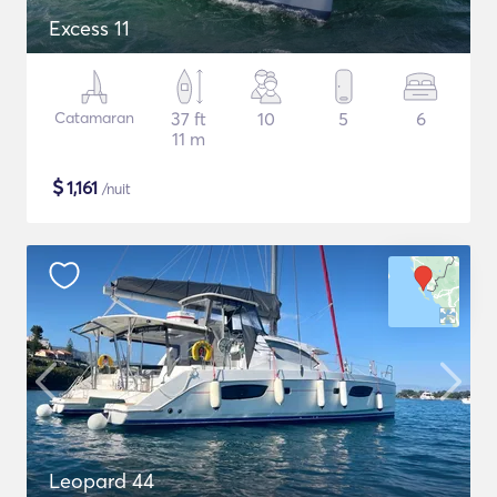
Excess 11
Catamaran
37 ft
10
5
6
11 m
$
1,161
/nuit
Leopard 44