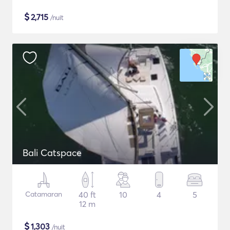
$
2,715
/nuit
Bali Catspace
Catamaran
40 ft
10
4
5
12 m
$
1,303
/nuit