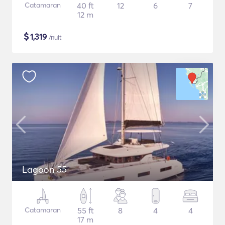
Catamaran
40 ft
12
6
7
12 m
$
1,319
/nuit
Lagoon 55
Catamaran
55 ft
8
4
4
17 m