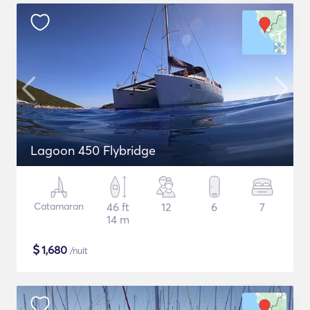
Lagoon 450 Flybridge
Catamaran
46 ft
12
6
7
14 m
$
1,680
/nuit