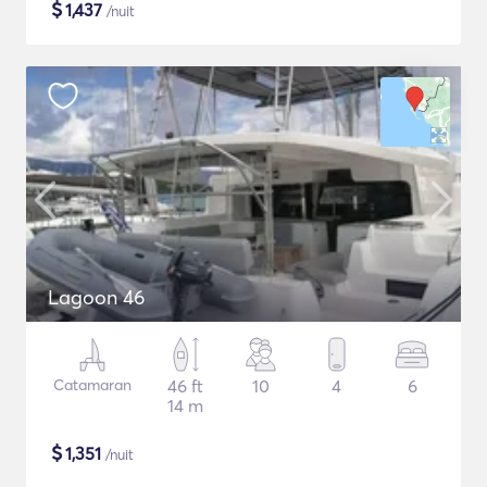
$
1,437
/nuit
Lagoon 46
Catamaran
46 ft
10
4
6
14 m
$
1,351
/nuit