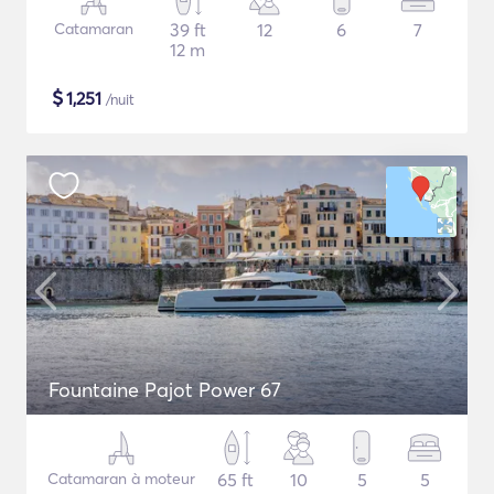
Catamaran
39 ft
12
6
7
12 m
$
1,251
/nuit
Fountaine Pajot Power 67
Catamaran à moteur
65 ft
10
5
5