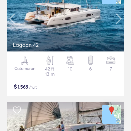
Lagoon 42
Catamaran
42 ft
10
6
7
13 m
$
1,563
/nuit