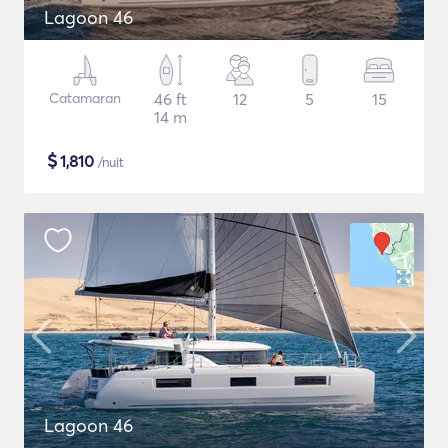
Lagoon 46
Catamaran
46 ft
12
5
15
14 m
$
1,810
/nuit
Lagoon 46