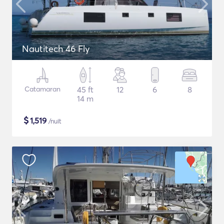
Nautitech 46 Fly
Catamaran
45 ft
12
6
8
14 m
$
1,519
/nuit