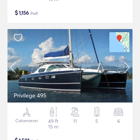
$
1,156
/nuit
Privilege 495
Catamaran
49 ft
11
5
6
15 m