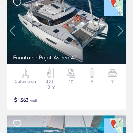
Fountaine Pajot Astrea 42
Catamaran
42 ft
10
6
7
13 m
$
1,563
/nuit