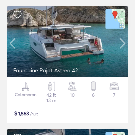
Fountaine Pajot Astrea 42
Catamaran
42 ft
10
6
7
13 m
$
1,563
/nuit