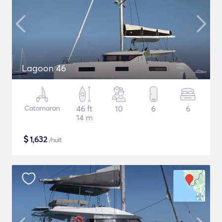
Lagoon 46
Catamaran
46 ft
10
6
6
14 m
$
1,632
/nuit