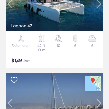
Lagoon 42
Catamaran
42 ft
10
6
6
13 m
$
1,416
/nuit