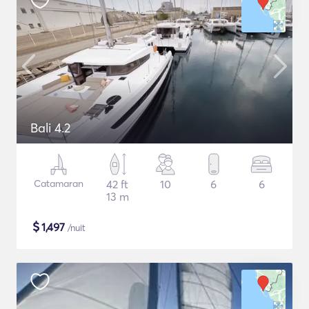
Bali 4.2
Catamaran
42 ft
10
6
6
13 m
$
1,497
/nuit