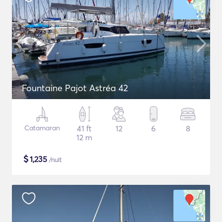
Fountaine Pajot Astréa 42
Catamaran
41 ft
12
6
8
12 m
$
1,235
/nuit