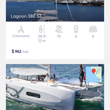
Lagoon 380 S2
Catamaran
38 ft
10
6
6
12 m
$
962
/nuit