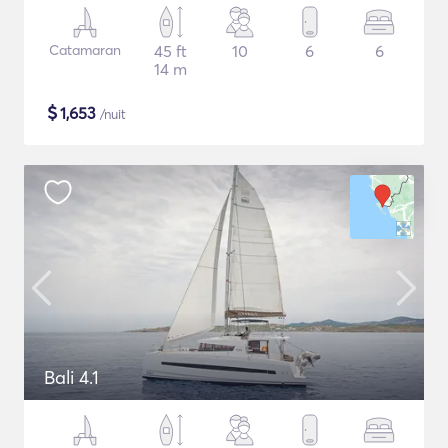
Catamaran
45 ft
10
6
6
14 m
$
1,653
/nuit
Bali 4.1