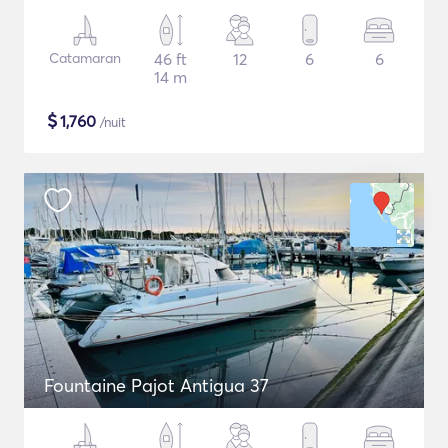
Catamaran
46 ft
12
6
6
14 m
$
1,760
/nuit
Fountaine Pajot Antigua 37