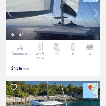
Bali 4.1
Catamaran
40 ft
10
6
6
12 m
$
1,316
/nuit