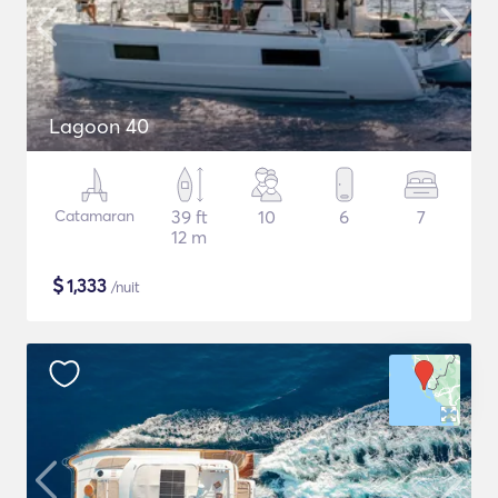
Lagoon 40
Catamaran
39 ft
10
6
7
12 m
$
1,333
/nuit