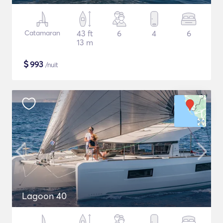
Catamaran
43 ft
6
4
6
13 m
$
993
/nuit
Lagoon 40