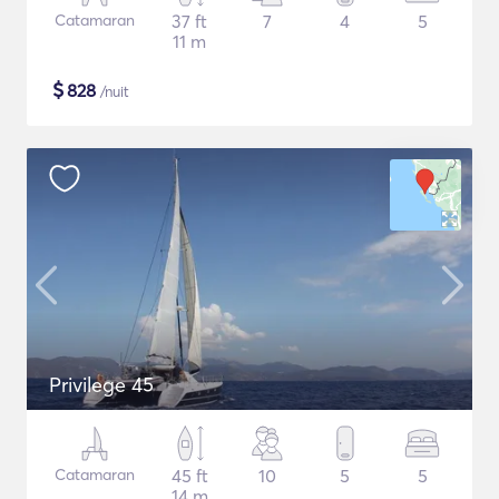
Catamaran
37 ft
7
4
5
11 m
$
828
/nuit
Privilege 45
Catamaran
45 ft
10
5
5
14 m