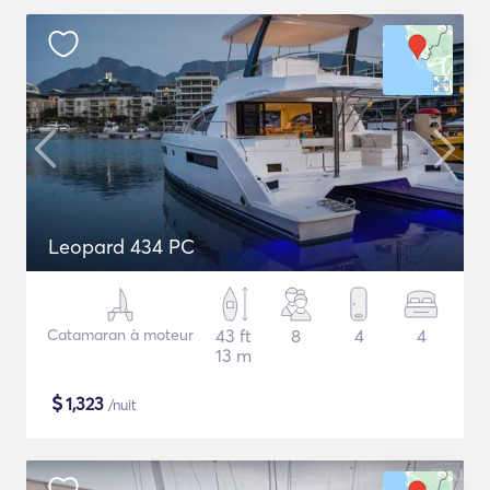
Leopard 434 PC
Catamaran à moteur
43 ft
8
4
4
13 m
$
1,323
/nuit