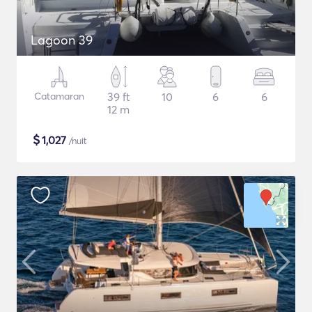
Lagoon 39
Catamaran
39 ft
10
6
6
12 m
$
1,027
/nuit