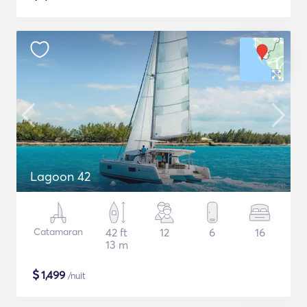
Lagoon 42
Catamaran
42 ft
12
6
16
13 m
$
1,499
/nuit