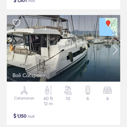
$
1,501
/nuit
Bali Catspace
Catamaran
40 ft
10
6
6
12 m
$
1,150
/nuit