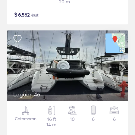
20 m
$
6,562
/nuit
Lagoon 46
Catamaran
46 ft
10
6
6
14 m