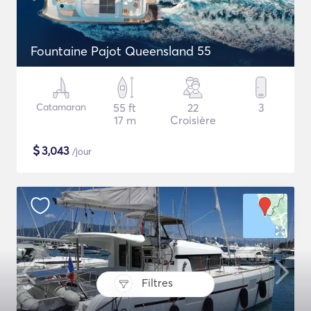
Fountaine Pajot Queensland 55
Catamaran
55 ft
22
3
17 m
Croisière
$
3,043
/jour
Filtres