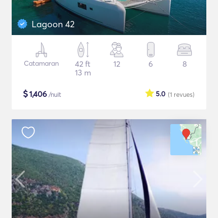
Lagoon 42
Catamaran
42 ft
12
6
8
13 m
$
1,406
5.0
/nuit
(1
revues
)