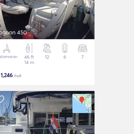
agoon 450
atamaran
46 ft
12
6
7
14 m
$
1,246
/nuit