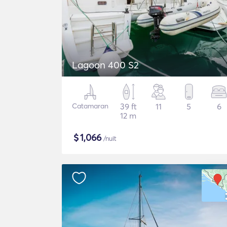
Lagoon 400 S2
Catamaran
39 ft
11
5
6
12 m
$
1,066
/nuit