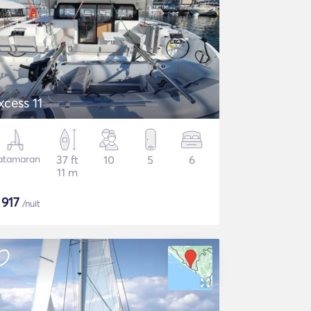
xcess 11
atamaran
37 ft
10
5
6
11 m
$
917
/nuit