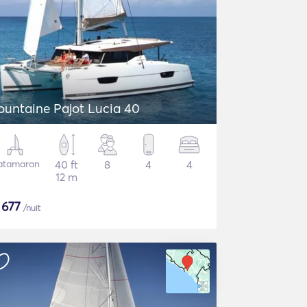
ountaine Pajot Lucia 40
atamaran
40 ft
8
4
4
12 m
$
677
/nuit