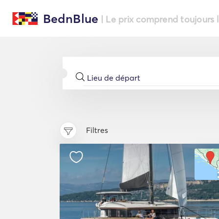
BednBlue
| Le prix comprend toujours 
Filtres