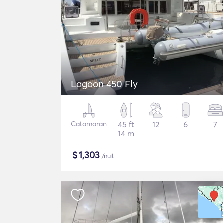
Lagoon 450 Fly
Catamaran
45 ft
12
6
7
14 m
$
1,303
/nuit