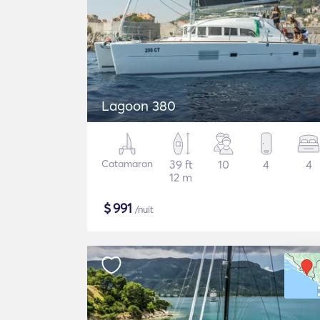
Lagoon 380
Catamaran
39 ft
10
4
4
12 m
$
991
/nuit