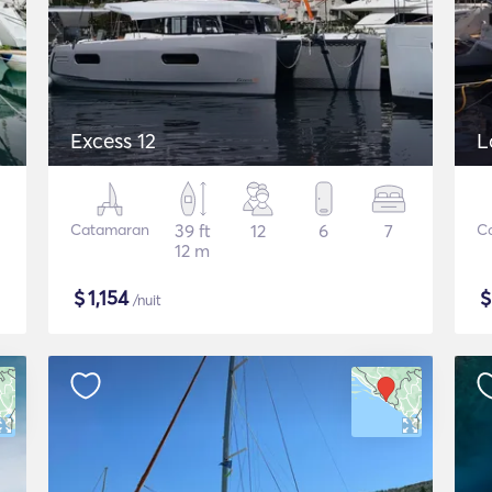
Excess 12
L
Catamaran
39 ft
12
6
7
C
12 m
$
1,154
/nuit