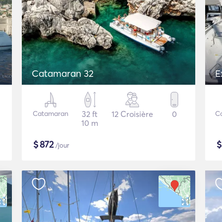
Catamaran 32
E
Catamaran
32 ft
12 Croisière
0
C
10 m
$
872
/jour