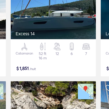
Excess 14
L
Catamaran
52 ft
12
6
7
C
16 m
$
1,851
/nuit