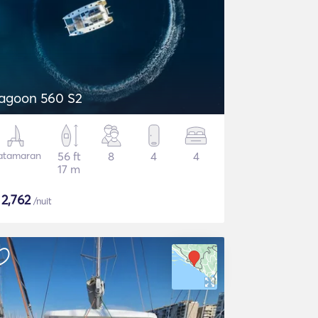
agoon 560 S2
atamaran
56 ft
8
4
4
17 m
$
2,762
/nuit