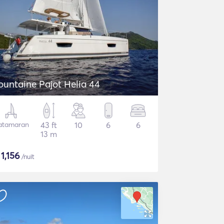
ountaine Pajot Helia 44
atamaran
43 ft
10
6
6
13 m
$
1,156
/nuit