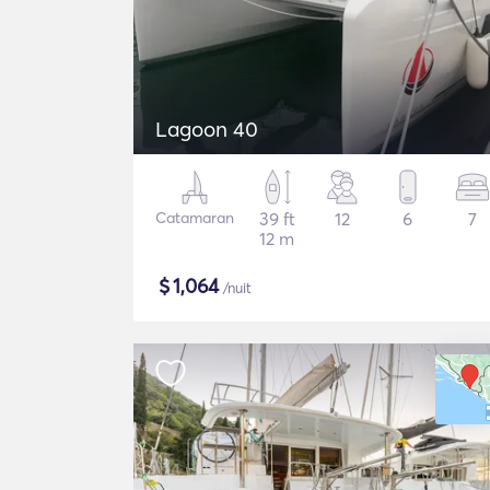
Lagoon 40
Catamaran
39 ft
12
6
7
12 m
$
1,064
/nuit