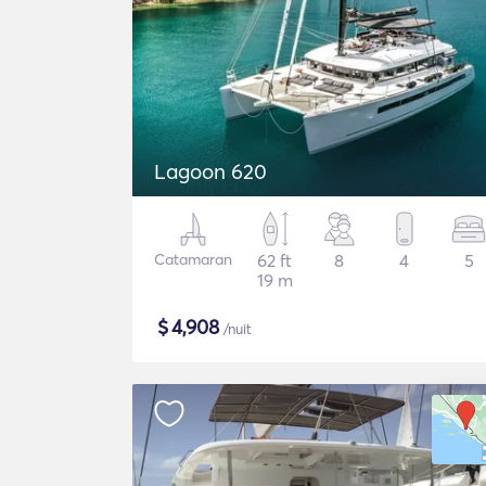
Lagoon 620
Catamaran
62 ft
8
4
5
19 m
$
4,908
/nuit