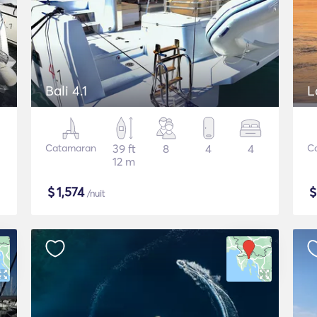
Bali 4.1
L
Catamaran
39 ft
8
4
4
C
12 m
$
1,574
/nuit