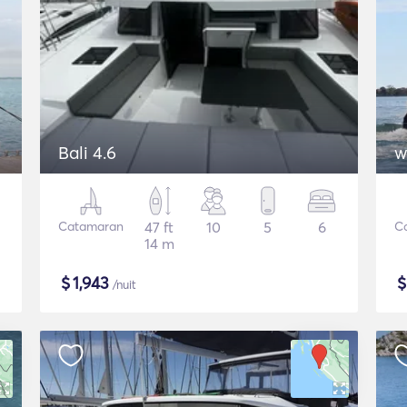
Bali 4.6
w
Catamaran
47 ft
10
5
6
C
14 m
$
1,943
/nuit