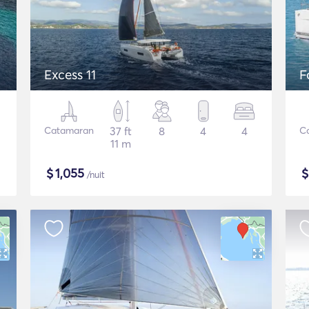
Excess 11
F
Catamaran
37 ft
8
4
4
C
11 m
$
1,055
/nuit