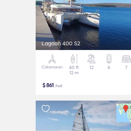
Lagoon 400 S2
Catamaran
40 ft
12
6
7
12 m
$
861
/nuit