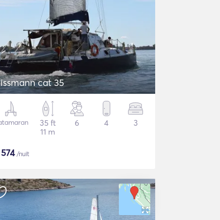
issmann cat 35
atamaran
35 ft
6
4
3
11 m
$
574
/nuit