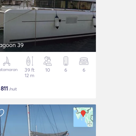
agoon 39
atamaran
39 ft
10
6
6
12 m
$
811
/nuit