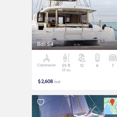
Bali 5.4
Catamaran
55 ft
12
6
7
17 m
$
2,608
/nuit