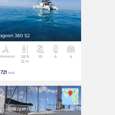
agoon 380 S2
atamaran
38 ft
10
6
6
12 m
$
721
/nuit