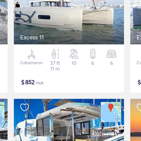
Excess 11
E
Catamaran
37 ft
10
6
6
C
11 m
$
852
/nuit