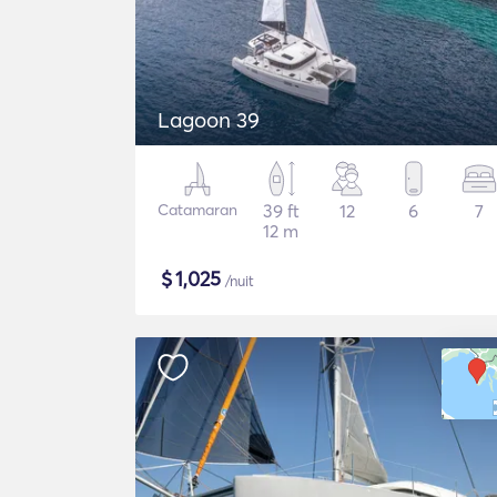
Lagoon 39
Catamaran
39 ft
12
6
7
12 m
$
1,025
/nuit