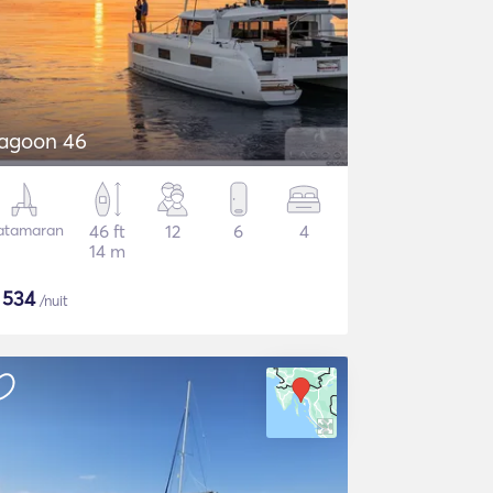
agoon 46
atamaran
46 ft
12
6
4
14 m
$
534
/nuit