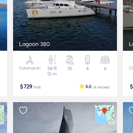
Lagoon 380
L
Catamaran
38 ft
10
4
6
C
12 m
$
729
5.0
/nuit
(4
revues
)