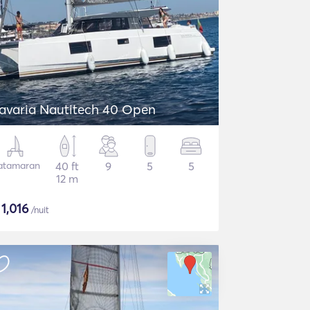
avaria Nautitech 40 Open
atamaran
40 ft
9
5
5
12 m
$
1,016
/nuit