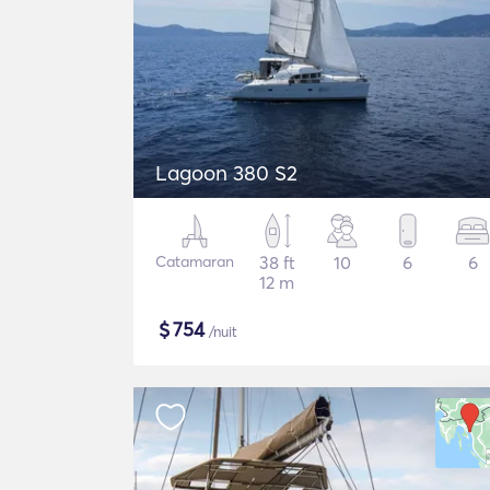
Lagoon 380 S2
Catamaran
38 ft
10
6
6
12 m
$
754
/nuit