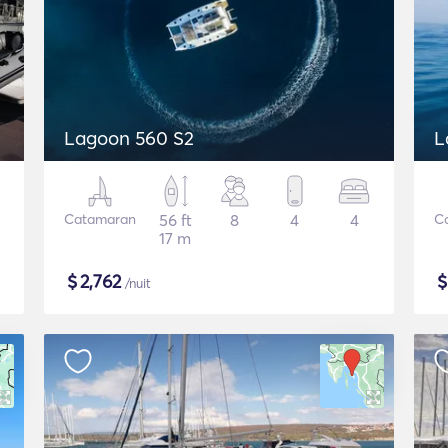
Lagoon 560 S2
L
Catamaran
56 ft
8
4
4
C
17 m
$
2,762
/nuit