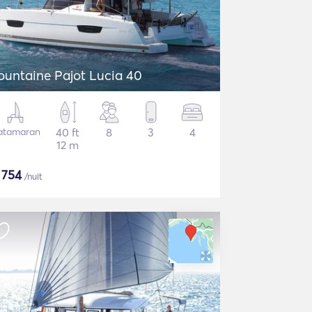
ountaine Pajot Lucia 40
atamaran
40 ft
8
3
4
12 m
$
754
/nuit