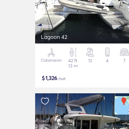
Lagoon 42
Catamaran
42 ft
12
4
7
13 m
$
1,326
/nuit