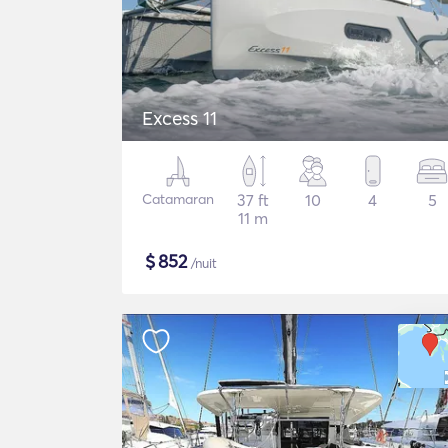
Excess 11
Catamaran
37 ft
10
4
5
11 m
$
852
/nuit