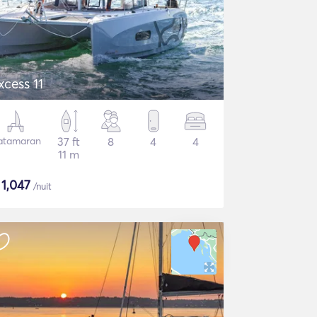
xcess 11
atamaran
37 ft
8
4
4
11 m
$
1,047
/nuit