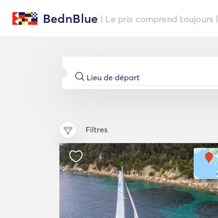
BednBlue
| Le prix comprend toujours 
Filtres