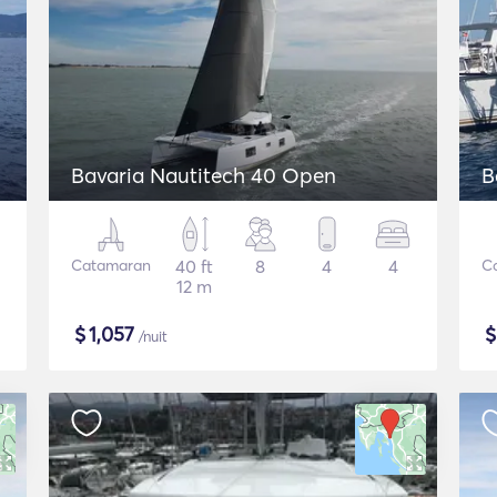
Bavaria Nautitech 40 Open
B
Catamaran
40 ft
8
4
4
C
12 m
$
1,057
/nuit