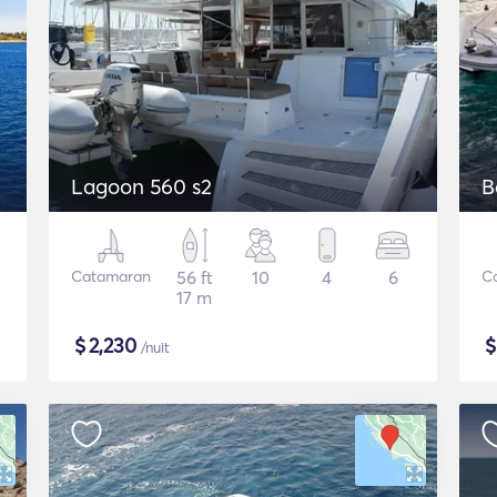
Lagoon 560 s2
B
Catamaran
56 ft
10
4
6
C
17 m
$
2,230
/nuit