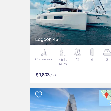
Lagoon 46
Catamaran
46 ft
12
6
8
14 m
$
1,803
/nuit