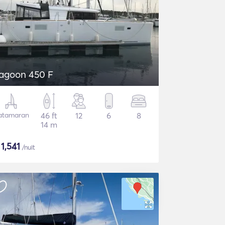
agoon 450 F
atamaran
46 ft
12
6
8
14 m
$
1,541
/nuit