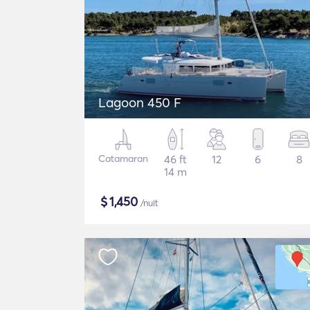
Lagoon 450 F
Catamaran
46 ft
12
6
8
14 m
$
1,450
/nuit