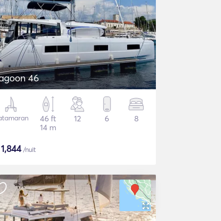
agoon 46
atamaran
46 ft
12
6
8
14 m
$
1,844
/nuit