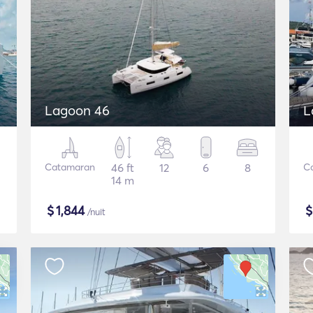
Lagoon 46
L
Catamaran
46 ft
12
6
8
C
14 m
$
1,844
/nuit