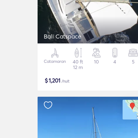
Bali Catspace
Catamaran
40 ft
10
4
5
12 m
$
1,201
/nuit