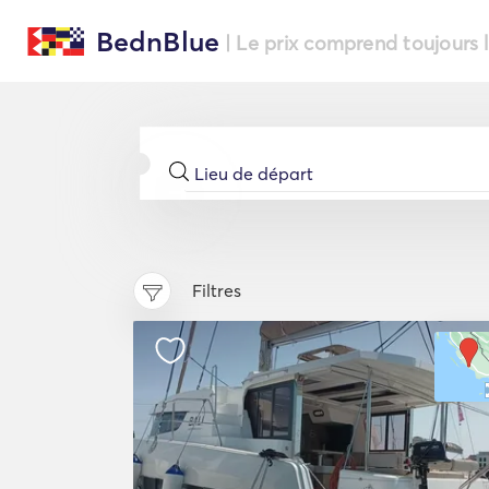
BednBlue
| Le prix comprend toujours 
Filtres