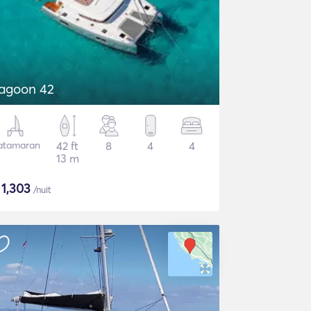
agoon 42
atamaran
42 ft
8
4
4
13 m
$
1,303
/nuit