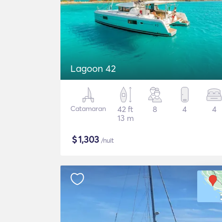
Lagoon 42
Catamaran
42 ft
8
4
4
13 m
$
1,303
/nuit