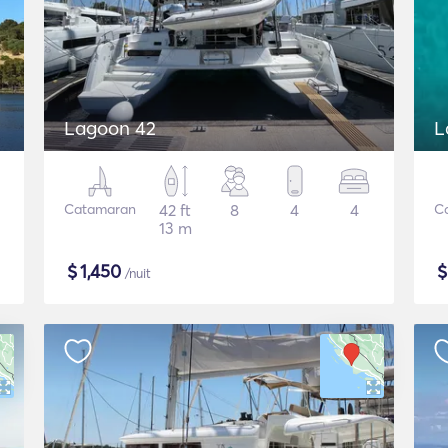
Lagoon 42
L
Catamaran
42 ft
8
4
4
C
13 m
$
1,450
/nuit