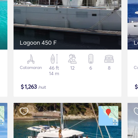
Lagoon 450 F
L
Catamaran
46 ft
12
6
8
C
14 m
$
1,263
/nuit