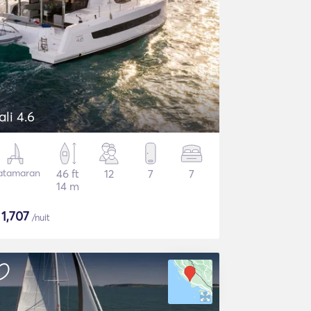
ali 4.6
atamaran
46 ft
12
7
7
14 m
$
1,707
/nuit