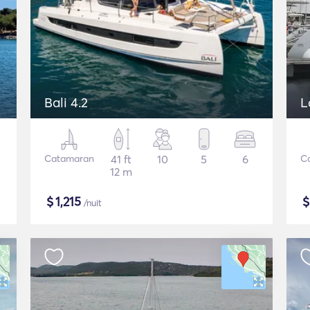
Bali 4.2
L
Catamaran
41 ft
10
5
6
C
12 m
$
1,215
/nuit