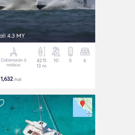
ali 4.3 MY
Catamaran à
42 ft
10
5
6
moteur
13 m
$
1,632
/nuit