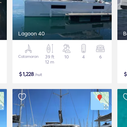
Lagoon 40
B
Catamaran
39 ft
10
4
6
12 m
$
1,228
/nuit