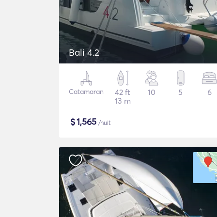
Bali 4.2
Catamaran
42 ft
10
5
6
13 m
$
1,565
/nuit