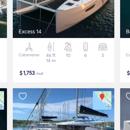
Excess 14
B
Catamaran
46 ft
10
6
5
C
14 m
$
1,753
/nuit