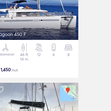
agoon 450 F
atamaran
46 ft
12
6
8
14 m
$
1,450
/nuit