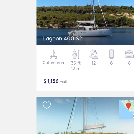
Lagoon 400 S2
Catamaran
39 ft
12
6
8
12 m
$
1,156
/nuit