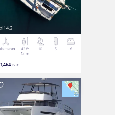
ali 4.2
atamaran
42 ft
10
5
6
13 m
$
1,464
/nuit