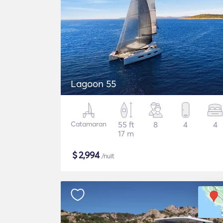
Lagoon 55
Catamaran
55 ft
8
4
4
17 m
$
2,994
/nuit