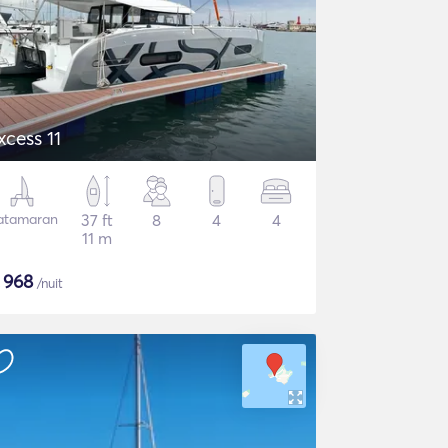
xcess 11
atamaran
37 ft
8
4
4
11 m
€
968
/nuit