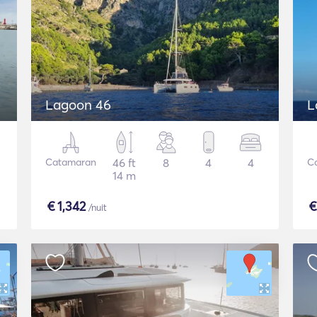
Lagoon 46
L
Catamaran
46 ft
8
4
4
C
14 m
€
1,342
/nuit