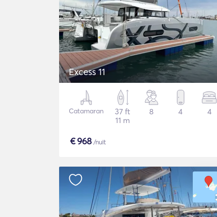
Excess 11
Catamaran
37 ft
8
4
4
11 m
€
968
/nuit