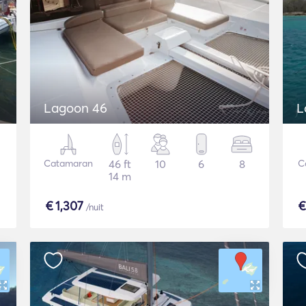
Lagoon 46
L
Catamaran
46 ft
10
6
8
C
14 m
€
1,307
/nuit