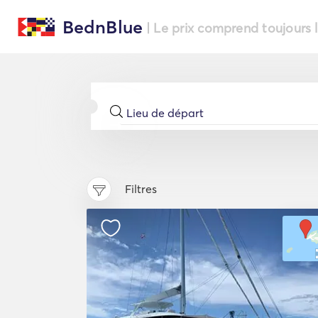
BednBlue
| Le prix comprend toujours 
Filtres