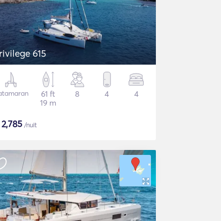
rivilege 615
atamaran
61 ft
8
4
4
19 m
€
2,785
/nuit