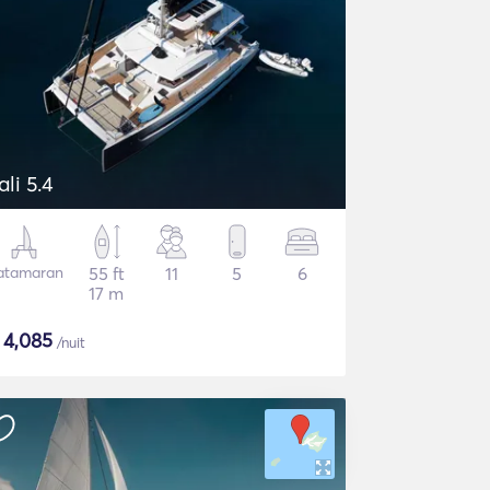
ali 5.4
atamaran
55 ft
11
5
6
17 m
€
4,085
/nuit