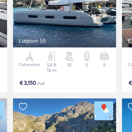
Lagoon 55
E
Catamaran
54 ft
10
5
5
C
16 m
€
3,150
/nuit