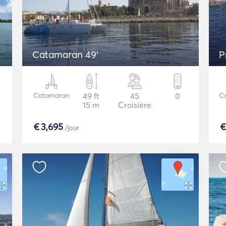
Catamaran 49'
P
Catamaran
49 ft
45
0
C
15 m
Croisière
€
3,695
/jour