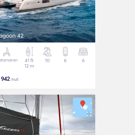
agoon 42
atamaran
41 ft
10
6
6
12 m
€
942
/nuit