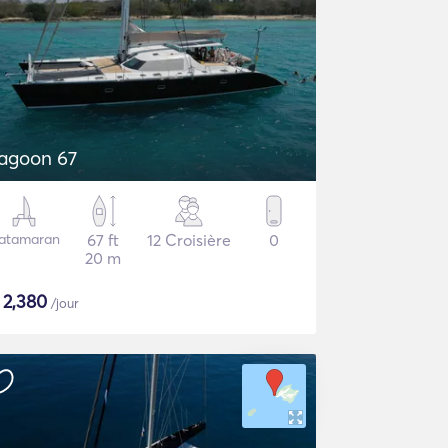
agoon 67
atamaran
67 ft
12 Croisière
0
20 m
€
2,380
/jour