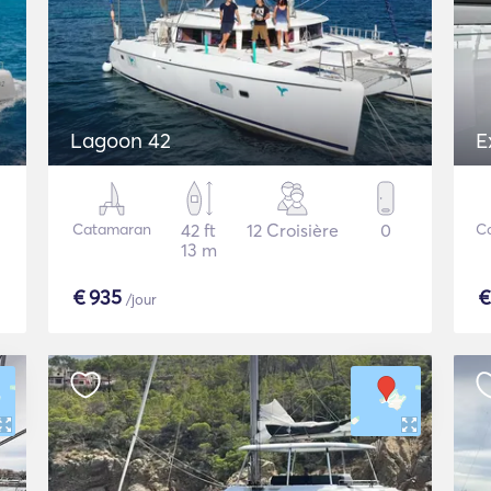
Lagoon 42
E
Catamaran
42 ft
12 Croisière
0
C
13 m
€
935
/jour