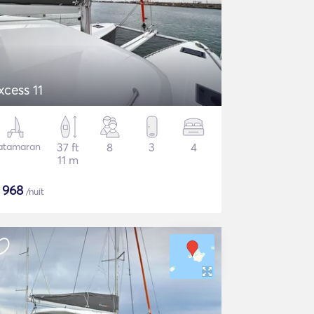
xcess 11
atamaran
37 ft
8
3
4
11 m
€
968
/nuit