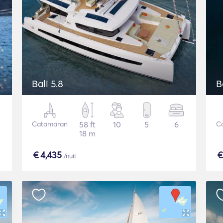
Bali 5.8
B
Catamaran
58 ft
10
5
6
C
18 m
€
4,435
/nuit