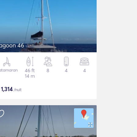
agoon 46
atamaran
46 ft
8
4
4
14 m
€
1,314
/nuit