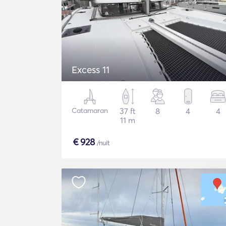
Excess 11
Catamaran
37 ft
8
4
4
11 m
€
928
/nuit