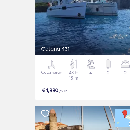
Catana 431
Catamaran
43 ft
4
2
2
13 m
€
1,880
/nuit