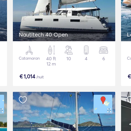
Nautitech 40 Open
L
Catamaran
40 ft
10
4
6
C
12 m
€
1,014
/nuit