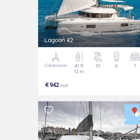
Lagoon 42
Catamaran
41 ft
10
6
7
12 m
€
942
/nuit