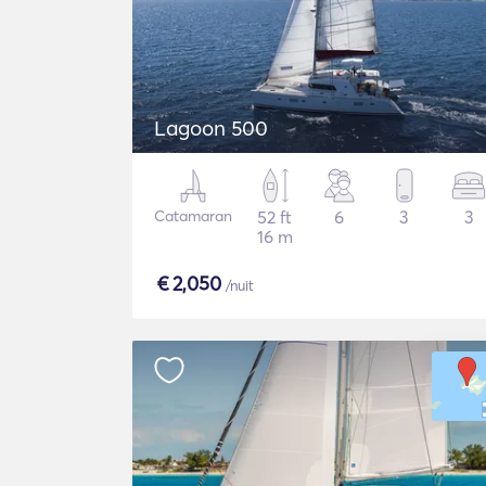
Lagoon 500
Catamaran
52 ft
6
3
3
16 m
€
2,050
/nuit