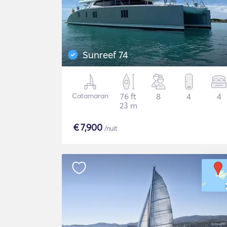
Sunreef 74
Catamaran
76 ft
8
4
4
23 m
€
7,900
/nuit